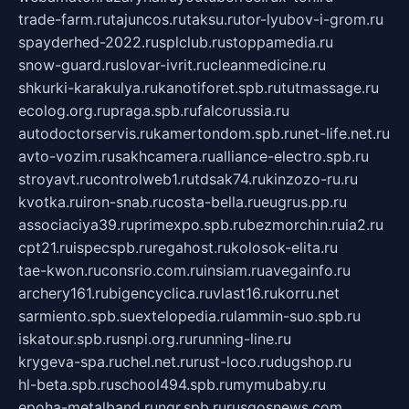
trade-farm.ru
tajuncos.ru
taksu.ru
tor-lyubov-i-grom.ru
spayderhed-2022.ru
splclub.ru
stoppamedia.ru
snow-guard.ru
slovar-ivrit.ru
cleanmedicine.ru
shkurki-karakulya.ru
kanotiforet.spb.ru
tutmassage.ru
ecolog.org.ru
praga.spb.ru
falcorussia.ru
autodoctorservis.ru
kamertondom.spb.ru
net-life.net.ru
avto-vozim.ru
sakhcamera.ru
alliance-electro.spb.ru
stroyavt.ru
controlweb1.ru
tdsak74.ru
kinzozo-ru.ru
kvotka.ru
iron-snab.ru
costa-bella.ru
eugrus.pp.ru
associaciya39.ru
primexpo.spb.ru
bezmorchin.ru
ia2.ru
cpt21.ru
ispecspb.ru
regahost.ru
kolosok-elita.ru
tae-kwon.ru
consrio.com.ru
insiam.ru
avegainfo.ru
archery161.ru
bigencyclica.ru
vlast16.ru
korru.net
sarmiento.spb.su
extelopedia.ru
lammin-suo.spb.ru
iskatour.spb.ru
snpi.org.ru
running-line.ru
krygeva-spa.ru
chel.net.ru
rust-loco.ru
dugshop.ru
hl-beta.spb.ru
school494.spb.ru
mymubaby.ru
epoha-metalband.ru
ngr.spb.ru
rusgosnews.com