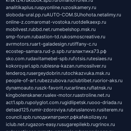
krsk124.ru
kubok.spb.ru
romanofforex.ru
analitikaplus.ru
spyonline.ru
zosikamery.ru
sloboda-ural.pp.ru
AUTO-COM.SU
hohota.net
alimy.ru
online-z.com
aromat-vostoka.ru
otdelkaexp.ru
mobilvest.ru
bbd.net.ru
mebelshop.msk.ru
smp-forum.ru
bastion-td.ru
kosmoscreative.ru
avrmotors.ru
art-galadesign.ru
tiffany-c.ru
ecostep-samara.ru
d-p.spb.ru
галактика73.рф
sko.com.ru
davitamebel-spb.ru
fotsis.ru
tesiaes.ru
kokoroyari.spb.ru
blesna-kazan.ru
mossilver.ru
lenderoq.ru
sergeydobrin.ru
tochkazvuka.msk.ru
people-of-art.ru
bezzubova.ru
clubtibet.ru
orior-aks.ru
dynamoauto.ru
szk-favorit.ru
carlines.ru
flatnsk.ru
kingbolenskaner.ru
alex-motor.ru
astroline.net.ru
act1.spb.ru
polyglot.com.ru
gidlipetsk.ru
ooo-driada.ru
detsad125.ru
mir-zdoroviya.ru
bruslanovo.ru
siterem.ru
council.spb.ru
лодкипатриот.рф
kafekolizey.ru
iclub.net.ru
gazon-easy.ru
sugarepilekb.ru
grinox.ru