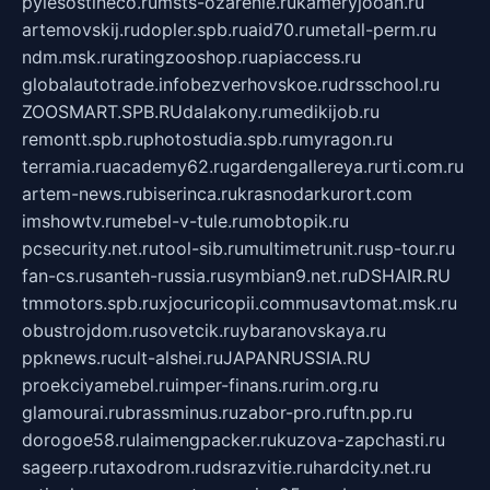
pylesostineco.ru
msts-ozarenie.ru
kameryjooan.ru
artemovskij.ru
dopler.spb.ru
aid70.ru
metall-perm.ru
ndm.msk.ru
ratingzooshop.ru
apiaccess.ru
globalautotrade.info
bezverhovskoe.ru
drsschool.ru
ZOOSMART.SPB.RU
dalakony.ru
medikijob.ru
remontt.spb.ru
photostudia.spb.ru
myragon.ru
terramia.ru
academy62.ru
gardengallereya.ru
rti.com.ru
artem-news.ru
biserinca.ru
krasnodarkurort.com
imshowtv.ru
mebel-v-tule.ru
mobtopik.ru
pcsecurity.net.ru
tool-sib.ru
multimetrunit.ru
sp-tour.ru
fan-cs.ru
santeh-russia.ru
symbian9.net.ru
DSHAIR.RU
tmmotors.spb.ru
xjocuricopii.com
musavtomat.msk.ru
obustrojdom.ru
sovetcik.ru
ybaranovskaya.ru
ppknews.ru
cult-alshei.ru
JAPANRUSSIA.RU
proekciyamebel.ru
imper-finans.ru
rim.org.ru
glamourai.ru
brassminus.ru
zabor-pro.ru
ftn.pp.ru
dorogoe58.ru
laimengpacker.ru
kuzova-zapchasti.ru
sageerp.ru
taxodrom.ru
dsrazvitie.ru
hardcity.net.ru