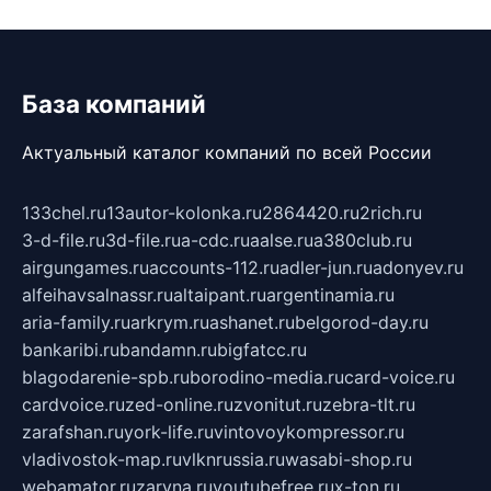
База компаний
Актуальный каталог компаний по всей России
133chel.ru
13autor-kolonka.ru
2864420.ru
2rich.ru
3-d-file.ru
3d-file.ru
a-cdc.ru
aalse.ru
a380club.ru
airgungames.ru
accounts-112.ru
adler-jun.ru
adonyev.ru
alfeihavsalnassr.ru
altaipant.ru
argentinamia.ru
aria-family.ru
arkrym.ru
ashanet.ru
belgorod-day.ru
bankaribi.ru
bandamn.ru
bigfatcc.ru
blagodarenie-spb.ru
borodino-media.ru
card-voice.ru
cardvoice.ru
zed-online.ru
zvonitut.ru
zebra-tlt.ru
zarafshan.ru
york-life.ru
vintovoykompressor.ru
vladivostok-map.ru
vlknrussia.ru
wasabi-shop.ru
webamator.ru
zaryna.ru
youtubefree.ru
x-ton.ru