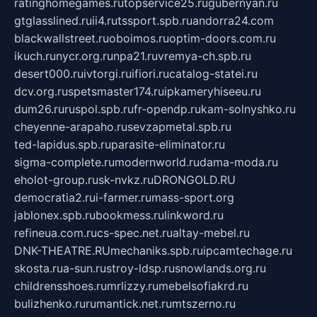
ratinghomegames.ru
topservice25.ru
gubernyan.ru
gtglasslined.ru
ii4.ru
tssport.spb.ru
andorra24.com
blackwallstreet.ru
oboimos.ru
optim-doors.com.ru
ikuch.ru
nycr.org.ru
npa21.ru
vremya-ch.spb.ru
desert000.ru
ivtorgi.ru
ifiori.ru
catalog-statei.ru
dcv.org.ru
spetsmaster174.ru
ipkameryhiseeu.ru
dum26.ru
ruspol.spb.ru
fr-opendp.ru
kam-solnyshko.ru
cheyenne-arapaho.ru
sevzapmetal.spb.ru
ted-lapidus.spb.ru
parasite-eliminator.ru
sigma-complete.ru
modernworld.ru
dama-moda.ru
eholot-group.ru
sk-nvkz.ru
DRONGOLD.RU
democratia2.ru
i-farmer.ru
mass-sport.org
jablonex.spb.ru
bookmess.ru
linkword.ru
refineua.com.ru
cs-spec.net.ru
altay-mebel.ru
DNK-THEATRE.RU
mechaniks.spb.ru
ipcamtechage.ru
skosta.ru
a-sun.ru
stroy-ldsp.ru
snowlands.org.ru
childrensshoes.ru
mrlizzy.ru
mebelsofiakrd.ru
bulizhenko.ru
rumantick.net.ru
mtszerno.ru