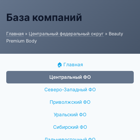
База компаний
Главная
»
Центральный федеральный округ
» Beauty
Premium Body
🏠 Главная
Центральный ФО
Северо-Западный ФО
Приволжский ФО
Уральский ФО
Сибирский ФО
Дальневосточный ФО