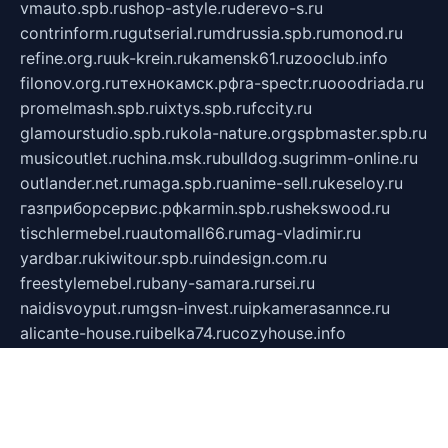
vmauto.spb.ru
shop-astyle.ru
derevo-s.ru
contrinform.ru
gutserial.ru
mdrussia.spb.ru
monod.ru
refine.org.ru
uk-krein.ru
kamensk61.ru
zooclub.info
filonov.org.ru
технокамск.рф
ra-spectr.ru
ooodriada.ru
promelmash.spb.ru
ixtys.spb.ru
fccity.ru
glamourstudio.spb.ru
kola-nature.org
spbmaster.spb.ru
musicoutlet.ru
china.msk.ru
bulldog.su
grimm-online.ru
outlander.net.ru
maga.spb.ru
anime-sell.ru
keseloy.ru
газприборсервис.рф
karmin.spb.ru
shekswood.ru
tischlermebel.ru
automall66.ru
mag-vladimir.ru
yardbar.ru
kiwitour.spb.ru
indesign.com.ru
freestylemebel.ru
bany-samara.ru
rsei.ru
naidisvoyput.ru
mgsn-invest.ru
ipkamerasannce.ru
alicante-house.ru
ibelka74.ru
cozyhouse.info
vlkargalev-studio.ru
700mb.ru
figura-ufa.ru
alina-live.ru
belarusiannews.ru
womenknow.ru
dos-vniimk.ru
sega.net.ru
dv.net.ru
phenomenonsofhistory.com
telesputnik.net.ru
wall.pp.ru
pylesosroidmi.ru