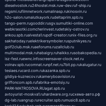
dieselvostok.ru
24hostel.msk.ru
w-dev.ru
f-ship.ru
regsmi.ru
filmnetwork.ru
malinasp.ru
kinosvin.ru
h2o-salon.ru
malutkayork.ru
deltaprim.spb.ru
tango-perm.ru
gooddir.ru
sgv.su
multiki-online.com
webkrasotki.com
cherinvest.ru
detskiy-ostrov.ru
ankou.spb.ru
alvesta1.ru
pdf-creator.ru
nix-files.org.ru
sakhatoday.ru
elektrikersymboler.ru
sputnikyes.ru
golf2club.msk.ru
aeforums.ru
zallclub.ru
multimodal.msk.ru
habaigry.ru
haikko.ru
sobakopedia.ru
isz-fest.ru
ewnc.info
screensaver-clock.net.ru
volnav.spb.ru
comnat.ru
npf.net.ru
7bit.pp.ru
kalugatur.ru
tesiaes.ru
card.com.ru
kazanka.spb.ru
gildiya-kuznecov.ru
kameryboavision.ru
griffoncom.spb.ru
fabrika-emotsiy.ru
PARK-MATROSOVA.RU
agat.spb.ru
avtoyurist-moskva1.ru
hardware.org.ru
схема-авто.рф
dg-lab.ru
angrup.ru
recruiter.spb.ru
music8.spb.ru