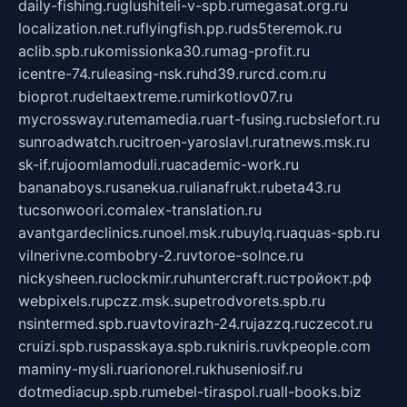
daily-fishing.ru
glushiteli-v-spb.ru
megasat.org.ru
localization.net.ru
flyingfish.pp.ru
ds5teremok.ru
aclib.spb.ru
komissionka30.ru
mag-profit.ru
icentre-74.ru
leasing-nsk.ru
hd39.ru
rcd.com.ru
bioprot.ru
deltaextreme.ru
mirkotlov07.ru
mycrossway.ru
temamedia.ru
art-fusing.ru
cbslefort.ru
sunroadwatch.ru
citroen-yaroslavl.ru
ratnews.msk.ru
sk-if.ru
joomlamoduli.ru
academic-work.ru
bananaboys.ru
sanekua.ru
lianafrukt.ru
beta43.ru
tucsonwoori.com
alex-translation.ru
avantgardeclinics.ru
noel.msk.ru
buylq.ru
aquas-spb.ru
vilnerivne.com
bobry-2.ru
vtoroe-solnce.ru
nickysheen.ru
clockmir.ru
huntercraft.ru
стройокт.рф
webpixels.ru
pczz.msk.su
petrodvorets.spb.ru
nsintermed.spb.ru
avtovirazh-24.ru
jazzq.ru
czecot.ru
cruizi.spb.ru
spasskaya.spb.ru
kniris.ru
vkpeople.com
maminy-mysli.ru
arionorel.ru
khuseniosif.ru
dotmediacup.spb.ru
mebel-tiraspol.ru
all-books.biz