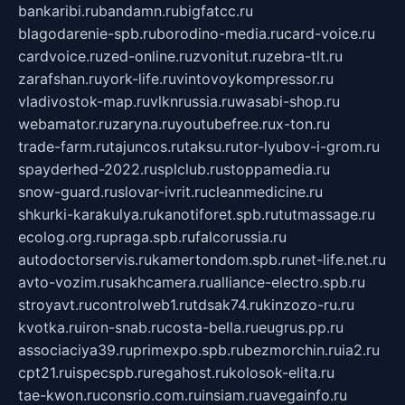
bankaribi.ru
bandamn.ru
bigfatcc.ru
blagodarenie-spb.ru
borodino-media.ru
card-voice.ru
cardvoice.ru
zed-online.ru
zvonitut.ru
zebra-tlt.ru
zarafshan.ru
york-life.ru
vintovoykompressor.ru
vladivostok-map.ru
vlknrussia.ru
wasabi-shop.ru
webamator.ru
zaryna.ru
youtubefree.ru
x-ton.ru
trade-farm.ru
tajuncos.ru
taksu.ru
tor-lyubov-i-grom.ru
spayderhed-2022.ru
splclub.ru
stoppamedia.ru
snow-guard.ru
slovar-ivrit.ru
cleanmedicine.ru
shkurki-karakulya.ru
kanotiforet.spb.ru
tutmassage.ru
ecolog.org.ru
praga.spb.ru
falcorussia.ru
autodoctorservis.ru
kamertondom.spb.ru
net-life.net.ru
avto-vozim.ru
sakhcamera.ru
alliance-electro.spb.ru
stroyavt.ru
controlweb1.ru
tdsak74.ru
kinzozo-ru.ru
kvotka.ru
iron-snab.ru
costa-bella.ru
eugrus.pp.ru
associaciya39.ru
primexpo.spb.ru
bezmorchin.ru
ia2.ru
cpt21.ru
ispecspb.ru
regahost.ru
kolosok-elita.ru
tae-kwon.ru
consrio.com.ru
insiam.ru
avegainfo.ru