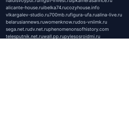
naidisvoyput.ru
mgsn-invest.ru
ipkamerasannce.ru
alicante-house.ru
ibelka74.ru
cozyhouse.info
vlkargalev-studio.ru
700mb.ru
figura-ufa.ru
alina-live.ru
belarusiannews.ru
womenknow.ru
dos-vniimk.ru
sega.net.ru
dv.net.ru
phenomenonsofhistory.com
telesputnik.net.ru
wall.pp.ru
pylesosroidmi.ru
gtc-clan.ru
cligs.ru
bibikazap.ru
popova.org.ru
netwhistler.spb.ru
bellvil.ru
bonzon.ru
iss-vladik.ru
defiparis.net.ru
las-gryzas.ru
amku.ru
electednews.spb.ru
feather.org.ru
spar72.ru
tankiigri.ru
dominus.com.ru
ibtree.ru
sanykool.pp.ru
unixlib.org.ru
menatep.spb.ru
gartenterrassen.ru
printeka.ru
skvozilka.com.ru
parkovka-pub.ru
lovemobi.ru
art-ru.ru
emulatorz.com.ru
alucomp.com.ru
tatforum.com.ru
alternativa-profi.ru
dermakler.ru
artsurvey.ru
aredir.ru
khimspas.ru
centr-maxi.ru
2018r.ru
bort-stomer-defort.ru
professional2.ru
gibsons.ru
artselena.ru
art-pilot.ru
ingredient.spb.ru