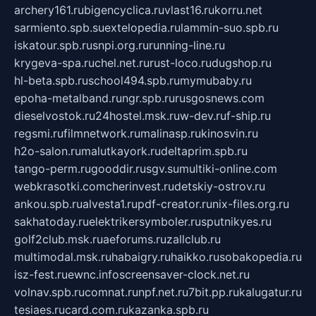
archery161.ru
bigencyclica.ru
vlast16.ru
korru.net
sarmiento.spb.su
extelopedia.ru
lammin-suo.spb.ru
iskatour.spb.ru
snpi.org.ru
running-line.ru
krygeva-spa.ru
chel.net.ru
rust-loco.ru
dugshop.ru
hl-beta.spb.ru
school494.spb.ru
mymubaby.ru
epoha-metalband.ru
ngr.spb.ru
rusgosnews.com
dieselvostok.ru
24hostel.msk.ru
w-dev.ru
f-ship.ru
regsmi.ru
filmnetwork.ru
malinasp.ru
kinosvin.ru
h2o-salon.ru
malutkayork.ru
deltaprim.spb.ru
tango-perm.ru
gooddir.ru
sgv.su
multiki-online.com
webkrasotki.com
cherinvest.ru
detskiy-ostrov.ru
ankou.spb.ru
alvesta1.ru
pdf-creator.ru
nix-files.org.ru
sakhatoday.ru
elektrikersymboler.ru
sputnikyes.ru
golf2club.msk.ru
aeforums.ru
zallclub.ru
multimodal.msk.ru
habaigry.ru
haikko.ru
sobakopedia.ru
isz-fest.ru
ewnc.info
screensaver-clock.net.ru
volnav.spb.ru
comnat.ru
npf.net.ru
7bit.pp.ru
kalugatur.ru
tesiaes.ru
card.com.ru
kazanka.spb.ru