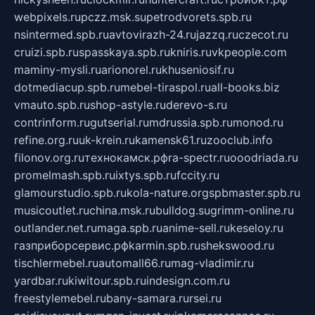
webpixels.ru
pczz.msk.su
petrodvorets.spb.ru
nsintermed.spb.ru
avtovirazh-24.ru
jazzq.ru
czecot.ru
cruizi.spb.ru
spasskaya.spb.ru
kniris.ru
vkpeople.com
maminy-mysli.ru
arionorel.ru
khuseniosif.ru
dotmediacup.spb.ru
mebel-tiraspol.ru
all-books.biz
vmauto.spb.ru
shop-astyle.ru
derevo-s.ru
contrinform.ru
gutserial.ru
mdrussia.spb.ru
monod.ru
refine.org.ru
uk-krein.ru
kamensk61.ru
zooclub.info
filonov.org.ru
технокамск.рф
ra-spectr.ru
ooodriada.ru
promelmash.spb.ru
ixtys.spb.ru
fccity.ru
glamourstudio.spb.ru
kola-nature.org
spbmaster.spb.ru
musicoutlet.ru
china.msk.ru
bulldog.su
grimm-online.ru
outlander.net.ru
maga.spb.ru
anime-sell.ru
keseloy.ru
газприборсервис.рф
karmin.spb.ru
shekswood.ru
tischlermebel.ru
automall66.ru
mag-vladimir.ru
yardbar.ru
kiwitour.spb.ru
indesign.com.ru
freestylemebel.ru
bany-samara.ru
rsei.ru