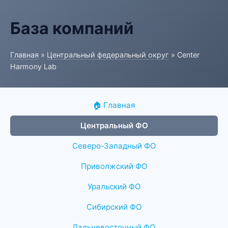
База компаний
Главная
»
Центральный федеральный округ
» Center
Harmony Lab
🏠 Главная
Центральный ФО
Северо-Западный ФО
Приволжский ФО
Уральский ФО
Сибирский ФО
Дальневосточный ФО