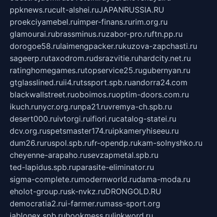
ppknews.ru
cult-alshei.ru
JAPANRUSSIA.RU
proekciyamebel.ru
imper-finans.ru
rim.org.ru
glamourai.ru
brassminus.ru
zabor-pro.ru
ftn.pp.ru
dorogoe58.ru
laimengpacker.ru
kuzova-zapchasti.ru
sageerp.ru
taxodrom.ru
dsrazvitie.ru
hardcity.net.ru
ratinghomegames.ru
topservice25.ru
gubernyan.ru
gtglasslined.ru
ii4.ru
tssport.spb.ru
andorra24.com
blackwallstreet.ru
oboimos.ru
optim-doors.com.ru
ikuch.ru
nycr.org.ru
npa21.ru
vremya-ch.spb.ru
desert000.ru
ivtorgi.ru
ifiori.ru
catalog-statei.ru
dcv.org.ru
spetsmaster174.ru
ipkameryhiseeu.ru
dum26.ru
ruspol.spb.ru
fr-opendp.ru
kam-solnyshko.ru
cheyenne-arapaho.ru
sevzapmetal.spb.ru
ted-lapidus.spb.ru
parasite-eliminator.ru
sigma-complete.ru
modernworld.ru
dama-moda.ru
eholot-group.ru
sk-nvkz.ru
DRONGOLD.RU
democratia2.ru
i-farmer.ru
mass-sport.org
jablonex.spb.ru
bookmess.ru
linkword.ru