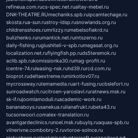
refineua.com.ru
cs-spec.net.ru
altay-mebel.ru
DNK-THEATRE.RU
mechaniks.spb.ru
ipcamtechage.ru
skosta.ru
a-sun.ru
stroy-ldsp.ru
snowlands.org.ru
childrensshoes.ru
mrlizzy.ru
mebelsofiakrd.ru
bulizhenko.ru
rumantick.net.ru
mtszerno.ru
daily-fishing.ru
glushiteli-v-spb.ru
megasat.org.ru
localization.net.ru
flyingfish.pp.ru
ds5teremok.ru
aclib.spb.ru
komissionka30.ru
mag-profit.ru
icentre-74.ru
leasing-nsk.ru
hd39.ru
rcd.com.ru
bioprot.ru
deltaextreme.ru
mirkotlov07.ru
mycrossway.ru
temamedia.ru
art-fusing.ru
cbslefort.ru
sunroadwatch.ru
citroen-yaroslavl.ru
ratnews.msk.ru
sk-if.ru
joomlamoduli.ru
academic-work.ru
bananaboys.ru
sanekua.ru
lianafrukt.ru
beta43.ru
tucsonwoori.com
alex-translation.ru
avantgardeclinics.ru
noel.msk.ru
buylq.ru
aquas-spb.ru
vilnerivne.com
bobry-2.ru
vtoroe-solnce.ru
nickysheen.ru
clockmir.ru
huntercraft.ru
стройокт.рф