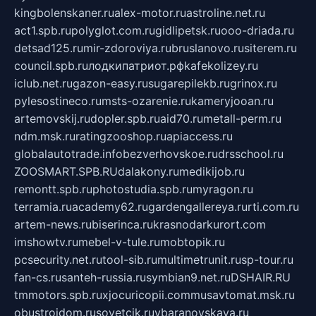
kingbolenskaner.ru
alex-motor.ru
astroline.net.ru
act1.spb.ru
polyglot.com.ru
gidlipetsk.ru
ooo-driada.ru
detsad125.ru
mir-zdoroviya.ru
bruslanovo.ru
siterem.ru
council.spb.ru
лодкипатриот.рф
kafekolizey.ru
iclub.net.ru
gazon-easy.ru
sugarepilekb.ru
grinox.ru
pylesostineco.ru
msts-ozarenie.ru
kameryjooan.ru
artemovskij.ru
dopler.spb.ru
aid70.ru
metall-perm.ru
ndm.msk.ru
ratingzooshop.ru
apiaccess.ru
globalautotrade.info
bezverhovskoe.ru
drsschool.ru
ZOOSMART.SPB.RU
dalakony.ru
medikijob.ru
remontt.spb.ru
photostudia.spb.ru
myragon.ru
terramia.ru
academy62.ru
gardengallereya.ru
rti.com.ru
artem-news.ru
biserinca.ru
krasnodarkurort.com
imshowtv.ru
mebel-v-tule.ru
mobtopik.ru
pcsecurity.net.ru
tool-sib.ru
multimetrunit.ru
sp-tour.ru
fan-cs.ru
santeh-russia.ru
symbian9.net.ru
DSHAIR.RU
tmmotors.spb.ru
xjocuricopii.com
musavtomat.msk.ru
obustrojdom.ru
sovetcik.ru
ybaranovskaya.ru