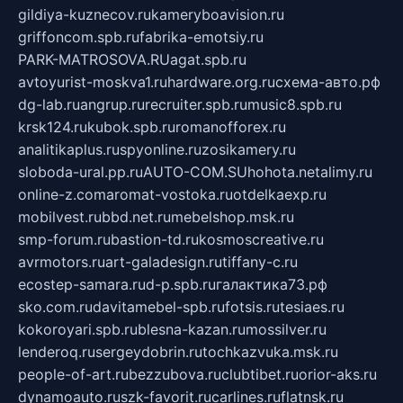
gildiya-kuznecov.ru
kameryboavision.ru
griffoncom.spb.ru
fabrika-emotsiy.ru
PARK-MATROSOVA.RU
agat.spb.ru
avtoyurist-moskva1.ru
hardware.org.ru
схема-авто.рф
dg-lab.ru
angrup.ru
recruiter.spb.ru
music8.spb.ru
krsk124.ru
kubok.spb.ru
romanofforex.ru
analitikaplus.ru
spyonline.ru
zosikamery.ru
sloboda-ural.pp.ru
AUTO-COM.SU
hohota.net
alimy.ru
online-z.com
aromat-vostoka.ru
otdelkaexp.ru
mobilvest.ru
bbd.net.ru
mebelshop.msk.ru
smp-forum.ru
bastion-td.ru
kosmoscreative.ru
avrmotors.ru
art-galadesign.ru
tiffany-c.ru
ecostep-samara.ru
d-p.spb.ru
галактика73.рф
sko.com.ru
davitamebel-spb.ru
fotsis.ru
tesiaes.ru
kokoroyari.spb.ru
blesna-kazan.ru
mossilver.ru
lenderoq.ru
sergeydobrin.ru
tochkazvuka.msk.ru
people-of-art.ru
bezzubova.ru
clubtibet.ru
orior-aks.ru
dynamoauto.ru
szk-favorit.ru
carlines.ru
flatnsk.ru