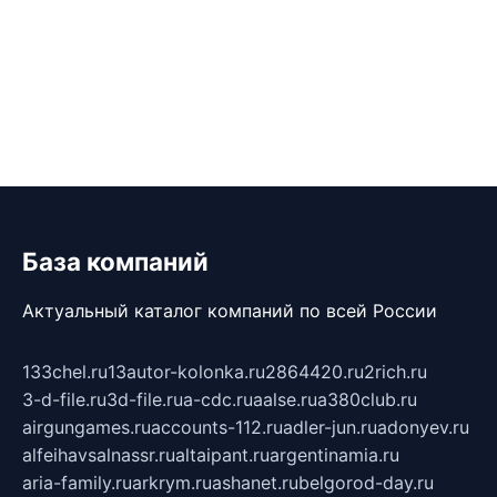
База компаний
Актуальный каталог компаний по всей России
133chel.ru
13autor-kolonka.ru
2864420.ru
2rich.ru
3-d-file.ru
3d-file.ru
a-cdc.ru
aalse.ru
a380club.ru
airgungames.ru
accounts-112.ru
adler-jun.ru
adonyev.ru
alfeihavsalnassr.ru
altaipant.ru
argentinamia.ru
aria-family.ru
arkrym.ru
ashanet.ru
belgorod-day.ru