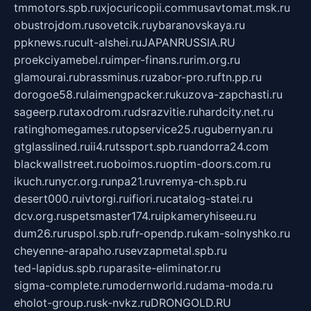
tmmotors.spb.ru
xjocuricopii.com
musavtomat.msk.ru
obustrojdom.ru
sovetcik.ru
ybaranovskaya.ru
ppknews.ru
cult-alshei.ru
JAPANRUSSIA.RU
proekciyamebel.ru
imper-finans.ru
rim.org.ru
glamourai.ru
brassminus.ru
zabor-pro.ru
ftn.pp.ru
dorogoe58.ru
laimengpacker.ru
kuzova-zapchasti.ru
sageerp.ru
taxodrom.ru
dsrazvitie.ru
hardcity.net.ru
ratinghomegames.ru
topservice25.ru
gubernyan.ru
gtglasslined.ru
ii4.ru
tssport.spb.ru
andorra24.com
blackwallstreet.ru
oboimos.ru
optim-doors.com.ru
ikuch.ru
nycr.org.ru
npa21.ru
vremya-ch.spb.ru
desert000.ru
ivtorgi.ru
ifiori.ru
catalog-statei.ru
dcv.org.ru
spetsmaster174.ru
ipkameryhiseeu.ru
dum26.ru
ruspol.spb.ru
fr-opendp.ru
kam-solnyshko.ru
cheyenne-arapaho.ru
sevzapmetal.spb.ru
ted-lapidus.spb.ru
parasite-eliminator.ru
sigma-complete.ru
modernworld.ru
dama-moda.ru
eholot-group.ru
sk-nvkz.ru
DRONGOLD.RU