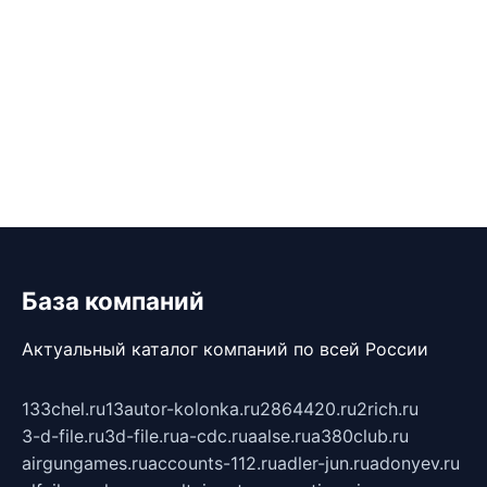
База компаний
Актуальный каталог компаний по всей России
133chel.ru
13autor-kolonka.ru
2864420.ru
2rich.ru
3-d-file.ru
3d-file.ru
a-cdc.ru
aalse.ru
a380club.ru
airgungames.ru
accounts-112.ru
adler-jun.ru
adonyev.ru