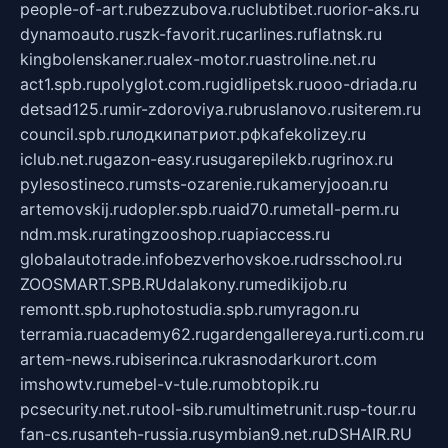
people-of-art.ru
bezzubova.ru
clubtibet.ru
orior-aks.ru
dynamoauto.ru
szk-favorit.ru
carlines.ru
flatnsk.ru
kingbolenskaner.ru
alex-motor.ru
astroline.net.ru
act1.spb.ru
polyglot.com.ru
gidlipetsk.ru
ooo-driada.ru
detsad125.ru
mir-zdoroviya.ru
bruslanovo.ru
siterem.ru
council.spb.ru
лодкипатриот.рф
kafekolizey.ru
iclub.net.ru
gazon-easy.ru
sugarepilekb.ru
grinox.ru
pylesostineco.ru
msts-ozarenie.ru
kameryjooan.ru
artemovskij.ru
dopler.spb.ru
aid70.ru
metall-perm.ru
ndm.msk.ru
ratingzooshop.ru
apiaccess.ru
globalautotrade.info
bezverhovskoe.ru
drsschool.ru
ZOOSMART.SPB.RU
dalakony.ru
medikijob.ru
remontt.spb.ru
photostudia.spb.ru
myragon.ru
terramia.ru
academy62.ru
gardengallereya.ru
rti.com.ru
artem-news.ru
biserinca.ru
krasnodarkurort.com
imshowtv.ru
mebel-v-tule.ru
mobtopik.ru
pcsecurity.net.ru
tool-sib.ru
multimetrunit.ru
sp-tour.ru
fan-cs.ru
santeh-russia.ru
symbian9.net.ru
DSHAIR.RU