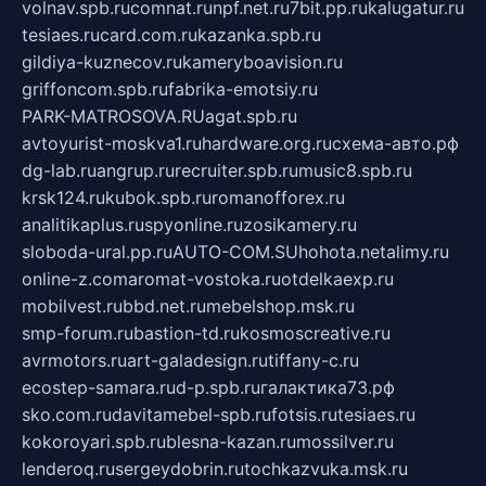
volnav.spb.ru
comnat.ru
npf.net.ru
7bit.pp.ru
kalugatur.ru
tesiaes.ru
card.com.ru
kazanka.spb.ru
gildiya-kuznecov.ru
kameryboavision.ru
griffoncom.spb.ru
fabrika-emotsiy.ru
PARK-MATROSOVA.RU
agat.spb.ru
avtoyurist-moskva1.ru
hardware.org.ru
схема-авто.рф
dg-lab.ru
angrup.ru
recruiter.spb.ru
music8.spb.ru
krsk124.ru
kubok.spb.ru
romanofforex.ru
analitikaplus.ru
spyonline.ru
zosikamery.ru
sloboda-ural.pp.ru
AUTO-COM.SU
hohota.net
alimy.ru
online-z.com
aromat-vostoka.ru
otdelkaexp.ru
mobilvest.ru
bbd.net.ru
mebelshop.msk.ru
smp-forum.ru
bastion-td.ru
kosmoscreative.ru
avrmotors.ru
art-galadesign.ru
tiffany-c.ru
ecostep-samara.ru
d-p.spb.ru
галактика73.рф
sko.com.ru
davitamebel-spb.ru
fotsis.ru
tesiaes.ru
kokoroyari.spb.ru
blesna-kazan.ru
mossilver.ru
lenderoq.ru
sergeydobrin.ru
tochkazvuka.msk.ru