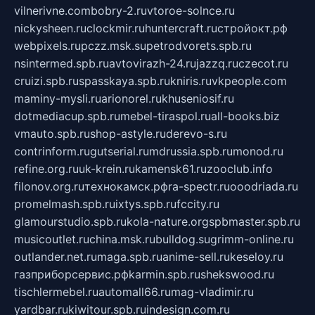
vilnerivne.com
bobry-2.ru
vtoroe-solnce.ru
nickysheen.ru
clockmir.ru
huntercraft.ru
стройокт.рф
webpixels.ru
pczz.msk.su
petrodvorets.spb.ru
nsintermed.spb.ru
avtovirazh-24.ru
jazzq.ru
czecot.ru
cruizi.spb.ru
spasskaya.spb.ru
kniris.ru
vkpeople.com
maminy-mysli.ru
arionorel.ru
khuseniosif.ru
dotmediacup.spb.ru
mebel-tiraspol.ru
all-books.biz
vmauto.spb.ru
shop-astyle.ru
derevo-s.ru
contrinform.ru
gutserial.ru
mdrussia.spb.ru
monod.ru
refine.org.ru
uk-krein.ru
kamensk61.ru
zooclub.info
filonov.org.ru
технокамск.рф
ra-spectr.ru
ooodriada.ru
promelmash.spb.ru
ixtys.spb.ru
fccity.ru
glamourstudio.spb.ru
kola-nature.org
spbmaster.spb.ru
musicoutlet.ru
china.msk.ru
bulldog.su
grimm-online.ru
outlander.net.ru
maga.spb.ru
anime-sell.ru
keseloy.ru
газприборсервис.рф
karmin.spb.ru
shekswood.ru
tischlermebel.ru
automall66.ru
mag-vladimir.ru
yardbar.ru
kiwitour.spb.ru
indesign.com.ru