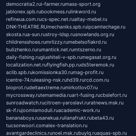
democratia2.ru
i-farmer.ru
mass-sport.org
jablonex.spb.ru
bookmess.ru
linkword.ru
refineua.com.ru
cs-spec.net.ru
altay-mebel.ru
DNK-THEATRE.RU
mechaniks.spb.ru
ipcamtechage.ru
skosta.ru
a-sun.ru
stroy-ldsp.ru
snowlands.org.ru
childrensshoes.ru
mrlizzy.ru
mebelsofiakrd.ru
bulizhenko.ru
rumantick.net.ru
mtszerno.ru
daily-fishing.ru
glushiteli-v-spb.ru
megasat.org.ru
localization.net.ru
flyingfish.pp.ru
ds5teremok.ru
aclib.spb.ru
komissionka30.ru
mag-profit.ru
icentre-74.ru
leasing-nsk.ru
hd39.ru
rcd.com.ru
bioprot.ru
deltaextreme.ru
mirkotlov07.ru
mycrossway.ru
temamedia.ru
art-fusing.ru
cbslefort.ru
sunroadwatch.ru
citroen-yaroslavl.ru
ratnews.msk.ru
sk-if.ru
joomlamoduli.ru
academic-work.ru
bananaboys.ru
sanekua.ru
lianafrukt.ru
beta43.ru
tucsonwoori.com
alex-translation.ru
avantgardeclinics.ru
noel.msk.ru
buylq.ru
aquas-spb.ru