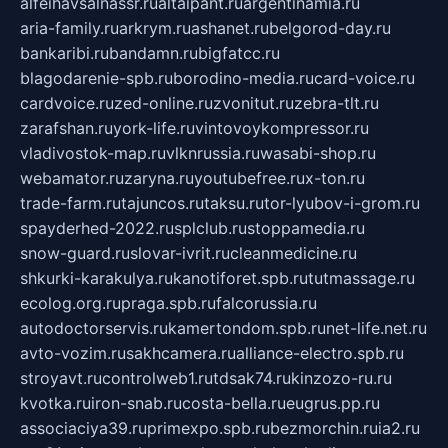
alfeihavsalnassr.ru
altaipant.ru
argentinamia.ru
aria-family.ru
arkrym.ru
ashanet.ru
belgorod-day.ru
bankaribi.ru
bandamn.ru
bigfatcc.ru
blagodarenie-spb.ru
borodino-media.ru
card-voice.ru
cardvoice.ru
zed-online.ru
zvonitut.ru
zebra-tlt.ru
zarafshan.ru
york-life.ru
vintovoykompressor.ru
vladivostok-map.ru
vlknrussia.ru
wasabi-shop.ru
webamator.ru
zaryna.ru
youtubefree.ru
x-ton.ru
trade-farm.ru
tajuncos.ru
taksu.ru
tor-lyubov-i-grom.ru
spayderhed-2022.ru
splclub.ru
stoppamedia.ru
snow-guard.ru
slovar-ivrit.ru
cleanmedicine.ru
shkurki-karakulya.ru
kanotiforet.spb.ru
tutmassage.ru
ecolog.org.ru
praga.spb.ru
falcorussia.ru
autodoctorservis.ru
kamertondom.spb.ru
net-life.net.ru
avto-vozim.ru
sakhcamera.ru
alliance-electro.spb.ru
stroyavt.ru
controlweb1.ru
tdsak74.ru
kinzozo-ru.ru
kvotka.ru
iron-snab.ru
costa-bella.ru
eugrus.pp.ru
associaciya39.ru
primexpo.spb.ru
bezmorchin.ru
ia2.ru