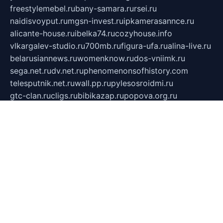
freestylemebel.ru
bany-samara.ru
rsei.ru
naidisvoyput.ru
mgsn-invest.ru
ipkamerasannce.ru
alicante-house.ru
ibelka74.ru
cozyhouse.info
vlkargalev-studio.ru
700mb.ru
figura-ufa.ru
alina-live.ru
belarusiannews.ru
womenknow.ru
dos-vniimk.ru
sega.net.ru
dv.net.ru
phenomenonsofhistory.com
telesputnik.net.ru
wall.pp.ru
pylesosroidmi.ru
gtc-clan.ru
cligs.ru
bibikazap.ru
popova.org.ru
netwhistler.spb.ru
bellvil.ru
bonzon.ru
iss-vladik.ru
defiparis.net.ru
las-gryzas.ru
amku.ru
electednews.spb.ru
feather.org.ru
spar72.ru
tankiigri.ru
dominus.com.ru
ibtree.ru
sanykool.pp.ru
unixlib.org.ru
menatep.spb.ru
gartenterrassen.ru
printeka.ru
skvozilka.com.ru
parkovka-pub.ru
lovemobi.ru
art-ru.ru
emulatorz.com.ru
alucomp.com.ru
tatforum.com.ru
alternativa-profi.ru
dermakler.ru
artsurvey.ru
aredir.ru
khimspas.ru
centr-maxi.ru
2018r.ru
bort-stomer-defort.ru
professional2.ru
gibsons.ru