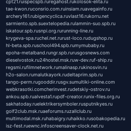
cpt21.ru
ispecspb.ru
regahost.ru
kolosok-elita.ru
tae-kwon.ru
consrio.com.ru
insiam.ru
avegainfo.ru
archery161.ru
bigencyclica.ru
vlast16.ru
korru.net
sarmiento.spb.su
extelopedia.ru
lammin-suo.spb.ru
iskatour.spb.ru
snpi.org.ru
running-line.ru
krygeva-spa.ru
chel.net.ru
rust-loco.ru
dugshop.ru
hl-beta.spb.ru
school494.spb.ru
mymubaby.ru
epoha-metalband.ru
ngr.spb.ru
rusgosnews.com
dieselvostok.ru
24hostel.msk.ru
w-dev.ru
f-ship.ru
regsmi.ru
filmnetwork.ru
malinasp.ru
kinosvin.ru
h2o-salon.ru
malutkayork.ru
deltaprim.spb.ru
tango-perm.ru
gooddir.ru
sgv.su
multiki-online.com
webkrasotki.com
cherinvest.ru
detskiy-ostrov.ru
ankou.spb.ru
alvesta1.ru
pdf-creator.ru
nix-files.org.ru
sakhatoday.ru
elektrikersymboler.ru
sputnikyes.ru
golf2club.msk.ru
aeforums.ru
zallclub.ru
multimodal.msk.ru
habaigry.ru
haikko.ru
sobakopedia.ru
isz-fest.ru
ewnc.info
screensaver-clock.net.ru