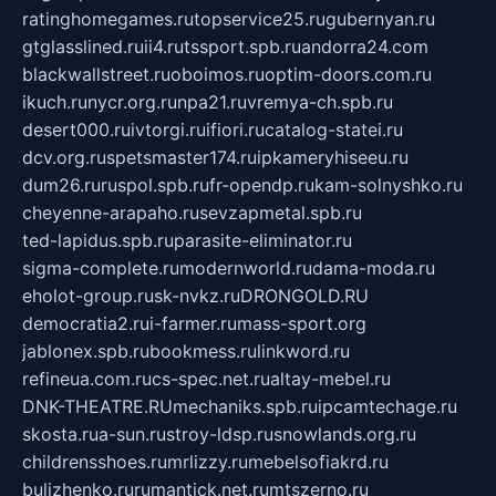
ratinghomegames.ru
topservice25.ru
gubernyan.ru
gtglasslined.ru
ii4.ru
tssport.spb.ru
andorra24.com
blackwallstreet.ru
oboimos.ru
optim-doors.com.ru
ikuch.ru
nycr.org.ru
npa21.ru
vremya-ch.spb.ru
desert000.ru
ivtorgi.ru
ifiori.ru
catalog-statei.ru
dcv.org.ru
spetsmaster174.ru
ipkameryhiseeu.ru
dum26.ru
ruspol.spb.ru
fr-opendp.ru
kam-solnyshko.ru
cheyenne-arapaho.ru
sevzapmetal.spb.ru
ted-lapidus.spb.ru
parasite-eliminator.ru
sigma-complete.ru
modernworld.ru
dama-moda.ru
eholot-group.ru
sk-nvkz.ru
DRONGOLD.RU
democratia2.ru
i-farmer.ru
mass-sport.org
jablonex.spb.ru
bookmess.ru
linkword.ru
refineua.com.ru
cs-spec.net.ru
altay-mebel.ru
DNK-THEATRE.RU
mechaniks.spb.ru
ipcamtechage.ru
skosta.ru
a-sun.ru
stroy-ldsp.ru
snowlands.org.ru
childrensshoes.ru
mrlizzy.ru
mebelsofiakrd.ru
bulizhenko.ru
rumantick.net.ru
mtszerno.ru