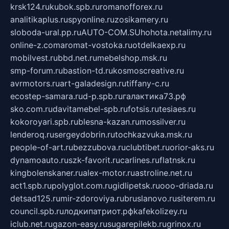
krsk124.ru
kubok.spb.ru
romanofforex.ru
analitikaplus.ru
spyonline.ru
zosikamery.ru
sloboda-ural.pp.ru
AUTO-COM.SU
hohota.net
alimy.ru
online-z.com
aromat-vostoka.ru
otdelkaexp.ru
mobilvest.ru
bbd.net.ru
mebelshop.msk.ru
smp-forum.ru
bastion-td.ru
kosmoscreative.ru
avrmotors.ru
art-galadesign.ru
tiffany-c.ru
ecostep-samara.ru
d-p.spb.ru
галактика73.рф
sko.com.ru
davitamebel-spb.ru
fotsis.ru
tesiaes.ru
kokoroyari.spb.ru
blesna-kazan.ru
mossilver.ru
lenderoq.ru
sergeydobrin.ru
tochkazvuka.msk.ru
people-of-art.ru
bezzubova.ru
clubtibet.ru
orior-aks.ru
dynamoauto.ru
szk-favorit.ru
carlines.ru
flatnsk.ru
kingbolenskaner.ru
alex-motor.ru
astroline.net.ru
act1.spb.ru
polyglot.com.ru
gidlipetsk.ru
ooo-driada.ru
detsad125.ru
mir-zdoroviya.ru
bruslanovo.ru
siterem.ru
council.spb.ru
лодкипатриот.рф
kafekolizey.ru
iclub.net.ru
gazon-easy.ru
sugarepilekb.ru
grinox.ru