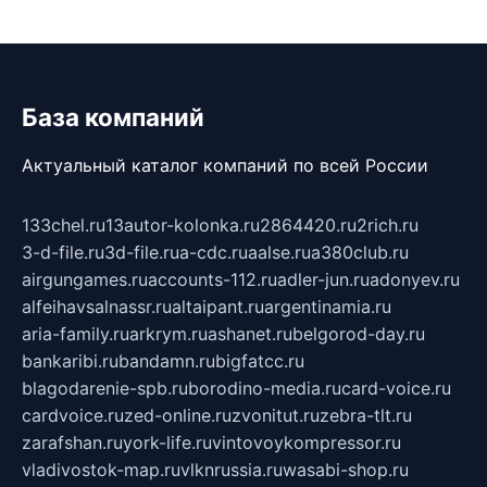
База компаний
Актуальный каталог компаний по всей России
133chel.ru
13autor-kolonka.ru
2864420.ru
2rich.ru
3-d-file.ru
3d-file.ru
a-cdc.ru
aalse.ru
a380club.ru
airgungames.ru
accounts-112.ru
adler-jun.ru
adonyev.ru
alfeihavsalnassr.ru
altaipant.ru
argentinamia.ru
aria-family.ru
arkrym.ru
ashanet.ru
belgorod-day.ru
bankaribi.ru
bandamn.ru
bigfatcc.ru
blagodarenie-spb.ru
borodino-media.ru
card-voice.ru
cardvoice.ru
zed-online.ru
zvonitut.ru
zebra-tlt.ru
zarafshan.ru
york-life.ru
vintovoykompressor.ru
vladivostok-map.ru
vlknrussia.ru
wasabi-shop.ru