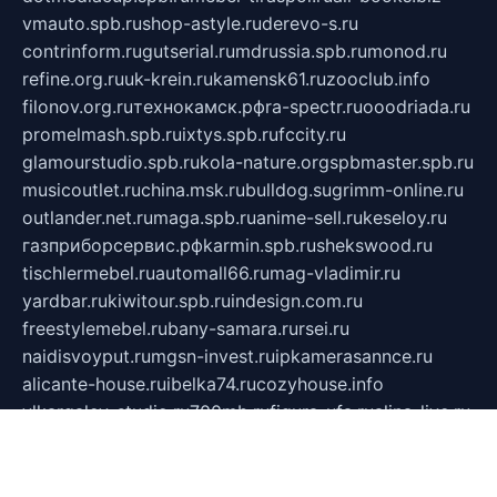
vmauto.spb.ru
shop-astyle.ru
derevo-s.ru
contrinform.ru
gutserial.ru
mdrussia.spb.ru
monod.ru
refine.org.ru
uk-krein.ru
kamensk61.ru
zooclub.info
filonov.org.ru
технокамск.рф
ra-spectr.ru
ooodriada.ru
promelmash.spb.ru
ixtys.spb.ru
fccity.ru
glamourstudio.spb.ru
kola-nature.org
spbmaster.spb.ru
musicoutlet.ru
china.msk.ru
bulldog.su
grimm-online.ru
outlander.net.ru
maga.spb.ru
anime-sell.ru
keseloy.ru
газприборсервис.рф
karmin.spb.ru
shekswood.ru
tischlermebel.ru
automall66.ru
mag-vladimir.ru
yardbar.ru
kiwitour.spb.ru
indesign.com.ru
freestylemebel.ru
bany-samara.ru
rsei.ru
naidisvoyput.ru
mgsn-invest.ru
ipkamerasannce.ru
alicante-house.ru
ibelka74.ru
cozyhouse.info
vlkargalev-studio.ru
700mb.ru
figura-ufa.ru
alina-live.ru
belarusiannews.ru
womenknow.ru
dos-vniimk.ru
sega.net.ru
dv.net.ru
phenomenonsofhistory.com
telesputnik.net.ru
wall.pp.ru
pylesosroidmi.ru