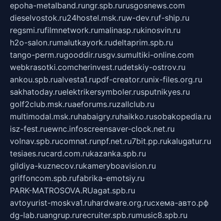
epoha-metalband.ru
ngr.spb.ru
rusgosnews.com
dieselvostok.ru
24hostel.msk.ru
w-dev.ru
f-ship.ru
regsmi.ru
filmnetwork.ru
malinasp.ru
kinosvin.ru
h2o-salon.ru
malutkayork.ru
deltaprim.spb.ru
tango-perm.ru
gooddir.ru
sgv.su
multiki-online.com
webkrasotki.com
cherinvest.ru
detskiy-ostrov.ru
ankou.spb.ru
alvesta1.ru
pdf-creator.ru
nix-files.org.ru
sakhatoday.ru
elektrikersymboler.ru
sputnikyes.ru
golf2club.msk.ru
aeforums.ru
zallclub.ru
multimodal.msk.ru
habaigry.ru
haikko.ru
sobakopedia.ru
isz-fest.ru
ewnc.info
screensaver-clock.net.ru
volnav.spb.ru
comnat.ru
npf.net.ru
7bit.pp.ru
kalugatur.ru
tesiaes.ru
card.com.ru
kazanka.spb.ru
gildiya-kuznecov.ru
kameryboavision.ru
griffoncom.spb.ru
fabrika-emotsiy.ru
PARK-MATROSOVA.RU
agat.spb.ru
avtoyurist-moskva1.ru
hardware.org.ru
схема-авто.рф
dg-lab.ru
angrup.ru
recruiter.spb.ru
music8.spb.ru