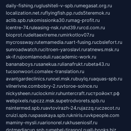
daily-fishing.ru
glushiteli-v-spb.ru
megasat.org.ru
localization.net.ru
flyingfish.pp.ru
ds5teremok.ru
aclib.spb.ru
komissionka30.ru
mag-profit.ru
icentre-74.ru
leasing-nsk.ru
hd39.ru
rcd.com.ru
bioprot.ru
deltaextreme.ru
mirkotlov07.ru
mycrossway.ru
temamedia.ru
art-fusing.ru
cbslefort.ru
sunroadwatch.ru
citroen-yaroslavl.ru
ratnews.msk.ru
sk-if.ru
joomlamoduli.ru
academic-work.ru
bananaboys.ru
sanekua.ru
lianafrukt.ru
beta43.ru
tucsonwoori.com
alex-translation.ru
avantgardeclinics.ru
noel.msk.ru
buylq.ru
aquas-spb.ru
vilnerivne.com
bobry-2.ru
vtoroe-solnce.ru
nickysheen.ru
clockmir.ru
huntercraft.ru
стройокт.рф
webpixels.ru
pczz.msk.su
petrodvorets.spb.ru
nsintermed.spb.ru
avtovirazh-24.ru
jazzq.ru
czecot.ru
cruizi.spb.ru
spasskaya.spb.ru
kniris.ru
vkpeople.com
maminy-mysli.ru
arionorel.ru
khuseniosif.ru
dotmediacup.spb.ru
mebel-tiraspol.ru
all-books.biz