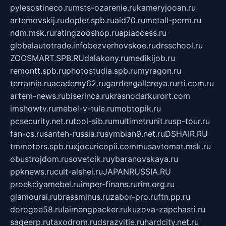
pylesostineco.ru
msts-ozarenie.ru
kameryjooan.ru
artemovskij.ru
dopler.spb.ru
aid70.ru
metall-perm.ru
ndm.msk.ru
ratingzooshop.ru
apiaccess.ru
globalautotrade.info
bezverhovskoe.ru
drsschool.ru
ZOOSMART.SPB.RU
dalakony.ru
medikijob.ru
remontt.spb.ru
photostudia.spb.ru
myragon.ru
terramia.ru
academy62.ru
gardengallereya.ru
rti.com.ru
artem-news.ru
biserinca.ru
krasnodarkurort.com
imshowtv.ru
mebel-v-tule.ru
mobtopik.ru
pcsecurity.net.ru
tool-sib.ru
multimetrunit.ru
sp-tour.ru
fan-cs.ru
santeh-russia.ru
symbian9.net.ru
DSHAIR.RU
tmmotors.spb.ru
xjocuricopii.com
musavtomat.msk.ru
obustrojdom.ru
sovetcik.ru
ybaranovskaya.ru
ppknews.ru
cult-alshei.ru
JAPANRUSSIA.RU
proekciyamebel.ru
imper-finans.ru
rim.org.ru
glamourai.ru
brassminus.ru
zabor-pro.ru
ftn.pp.ru
dorogoe58.ru
laimengpacker.ru
kuzova-zapchasti.ru
sageerp.ru
taxodrom.ru
dsrazvitie.ru
hardcity.net.ru