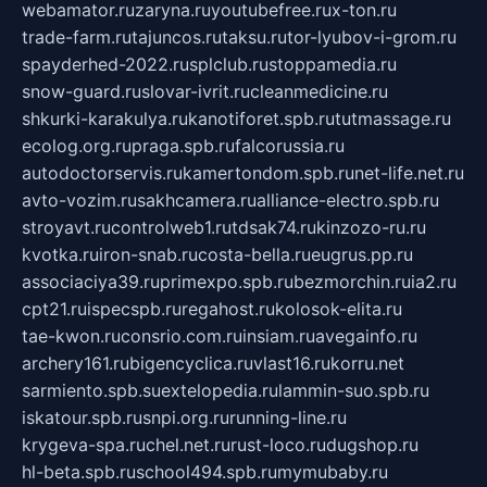
webamator.ru
zaryna.ru
youtubefree.ru
x-ton.ru
trade-farm.ru
tajuncos.ru
taksu.ru
tor-lyubov-i-grom.ru
spayderhed-2022.ru
splclub.ru
stoppamedia.ru
snow-guard.ru
slovar-ivrit.ru
cleanmedicine.ru
shkurki-karakulya.ru
kanotiforet.spb.ru
tutmassage.ru
ecolog.org.ru
praga.spb.ru
falcorussia.ru
autodoctorservis.ru
kamertondom.spb.ru
net-life.net.ru
avto-vozim.ru
sakhcamera.ru
alliance-electro.spb.ru
stroyavt.ru
controlweb1.ru
tdsak74.ru
kinzozo-ru.ru
kvotka.ru
iron-snab.ru
costa-bella.ru
eugrus.pp.ru
associaciya39.ru
primexpo.spb.ru
bezmorchin.ru
ia2.ru
cpt21.ru
ispecspb.ru
regahost.ru
kolosok-elita.ru
tae-kwon.ru
consrio.com.ru
insiam.ru
avegainfo.ru
archery161.ru
bigencyclica.ru
vlast16.ru
korru.net
sarmiento.spb.su
extelopedia.ru
lammin-suo.spb.ru
iskatour.spb.ru
snpi.org.ru
running-line.ru
krygeva-spa.ru
chel.net.ru
rust-loco.ru
dugshop.ru
hl-beta.spb.ru
school494.spb.ru
mymubaby.ru