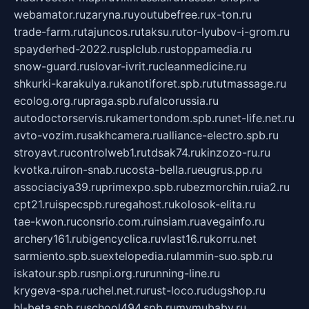
webamator.ru
zaryna.ru
youtubefree.ru
x-ton.ru
trade-farm.ru
tajuncos.ru
taksu.ru
tor-lyubov-i-grom.ru
spayderhed-2022.ru
splclub.ru
stoppamedia.ru
snow-guard.ru
slovar-ivrit.ru
cleanmedicine.ru
shkurki-karakulya.ru
kanotiforet.spb.ru
tutmassage.ru
ecolog.org.ru
praga.spb.ru
falcorussia.ru
autodoctorservis.ru
kamertondom.spb.ru
net-life.net.ru
avto-vozim.ru
sakhcamera.ru
alliance-electro.spb.ru
stroyavt.ru
controlweb1.ru
tdsak74.ru
kinzozo-ru.ru
kvotka.ru
iron-snab.ru
costa-bella.ru
eugrus.pp.ru
associaciya39.ru
primexpo.spb.ru
bezmorchin.ru
ia2.ru
cpt21.ru
ispecspb.ru
regahost.ru
kolosok-elita.ru
tae-kwon.ru
consrio.com.ru
insiam.ru
avegainfo.ru
archery161.ru
bigencyclica.ru
vlast16.ru
korru.net
sarmiento.spb.su
extelopedia.ru
lammin-suo.spb.ru
iskatour.spb.ru
snpi.org.ru
running-line.ru
krygeva-spa.ru
chel.net.ru
rust-loco.ru
dugshop.ru
hl-beta.spb.ru
school494.spb.ru
mymubaby.ru