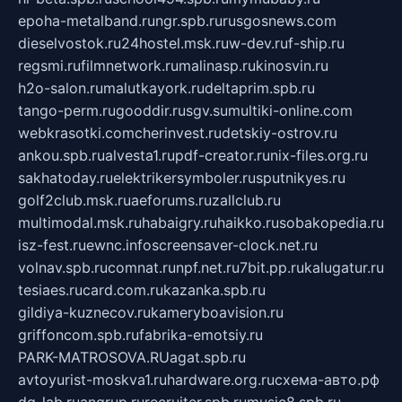
epoha-metalband.ru
ngr.spb.ru
rusgosnews.com
dieselvostok.ru
24hostel.msk.ru
w-dev.ru
f-ship.ru
regsmi.ru
filmnetwork.ru
malinasp.ru
kinosvin.ru
h2o-salon.ru
malutkayork.ru
deltaprim.spb.ru
tango-perm.ru
gooddir.ru
sgv.su
multiki-online.com
webkrasotki.com
cherinvest.ru
detskiy-ostrov.ru
ankou.spb.ru
alvesta1.ru
pdf-creator.ru
nix-files.org.ru
sakhatoday.ru
elektrikersymboler.ru
sputnikyes.ru
golf2club.msk.ru
aeforums.ru
zallclub.ru
multimodal.msk.ru
habaigry.ru
haikko.ru
sobakopedia.ru
isz-fest.ru
ewnc.info
screensaver-clock.net.ru
volnav.spb.ru
comnat.ru
npf.net.ru
7bit.pp.ru
kalugatur.ru
tesiaes.ru
card.com.ru
kazanka.spb.ru
gildiya-kuznecov.ru
kameryboavision.ru
griffoncom.spb.ru
fabrika-emotsiy.ru
PARK-MATROSOVA.RU
agat.spb.ru
avtoyurist-moskva1.ru
hardware.org.ru
схема-авто.рф