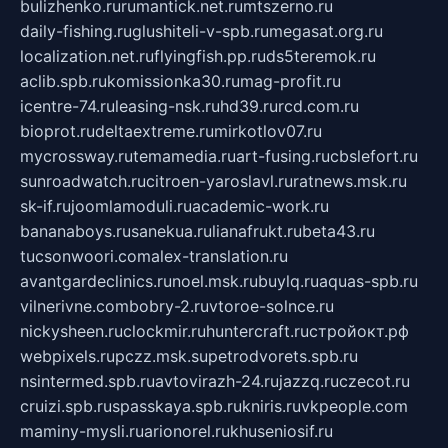
bulizhenko.ru
rumantick.net.ru
mtszerno.ru
daily-fishing.ru
glushiteli-v-spb.ru
megasat.org.ru
localization.net.ru
flyingfish.pp.ru
ds5teremok.ru
aclib.spb.ru
komissionka30.ru
mag-profit.ru
icentre-74.ru
leasing-nsk.ru
hd39.ru
rcd.com.ru
bioprot.ru
deltaextreme.ru
mirkotlov07.ru
mycrossway.ru
temamedia.ru
art-fusing.ru
cbslefort.ru
sunroadwatch.ru
citroen-yaroslavl.ru
ratnews.msk.ru
sk-if.ru
joomlamoduli.ru
academic-work.ru
bananaboys.ru
sanekua.ru
lianafrukt.ru
beta43.ru
tucsonwoori.com
alex-translation.ru
avantgardeclinics.ru
noel.msk.ru
buylq.ru
aquas-spb.ru
vilnerivne.com
bobry-2.ru
vtoroe-solnce.ru
nickysheen.ru
clockmir.ru
huntercraft.ru
стройокт.рф
webpixels.ru
pczz.msk.su
petrodvorets.spb.ru
nsintermed.spb.ru
avtovirazh-24.ru
jazzq.ru
czecot.ru
cruizi.spb.ru
spasskaya.spb.ru
kniris.ru
vkpeople.com
maminy-mysli.ru
arionorel.ru
khuseniosif.ru