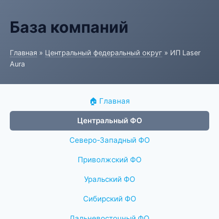
База компаний
Главная
»
Центральный федеральный округ
» ИП Laser
Aura
🏠 Главная
Центральный ФО
Северо-Западный ФО
Приволжский ФО
Уральский ФО
Сибирский ФО
Дальневосточный ФО