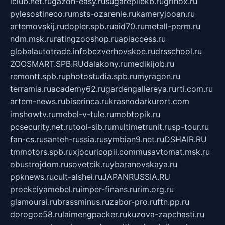
iclub.net.ru
gazon-easy.ru
sugarepilekb.ru
grinox.ru
pylesostineco.ru
msts-ozarenie.ru
kameryjooan.ru
artemovskij.ru
dopler.spb.ru
aid70.ru
metall-perm.ru
ndm.msk.ru
ratingzooshop.ru
apiaccess.ru
globalautotrade.info
bezverhovskoe.ru
drsschool.ru
ZOOSMART.SPB.RU
dalakony.ru
medikijob.ru
remontt.spb.ru
photostudia.spb.ru
myragon.ru
terramia.ru
academy62.ru
gardengallereya.ru
rti.com.ru
artem-news.ru
biserinca.ru
krasnodarkurort.com
imshowtv.ru
mebel-v-tule.ru
mobtopik.ru
pcsecurity.net.ru
tool-sib.ru
multimetrunit.ru
sp-tour.ru
fan-cs.ru
santeh-russia.ru
symbian9.net.ru
DSHAIR.RU
tmmotors.spb.ru
xjocuricopii.com
musavtomat.msk.ru
obustrojdom.ru
sovetcik.ru
ybaranovskaya.ru
ppknews.ru
cult-alshei.ru
JAPANRUSSIA.RU
proekciyamebel.ru
imper-finans.ru
rim.org.ru
glamourai.ru
brassminus.ru
zabor-pro.ru
ftn.pp.ru
dorogoe58.ru
laimengpacker.ru
kuzova-zapchasti.ru