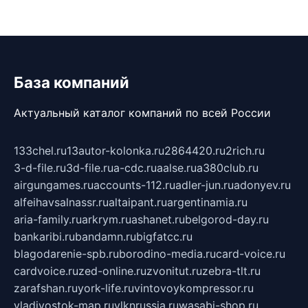
База компаний
Актуальный каталог компаний по всей России
133chel.ru
13autor-kolonka.ru
2864420.ru
2rich.ru
3-d-file.ru
3d-file.ru
a-cdc.ru
aalse.ru
a380club.ru
airgungames.ru
accounts-112.ru
adler-jun.ru
adonyev.ru
alfeihavsalnassr.ru
altaipant.ru
argentinamia.ru
aria-family.ru
arkrym.ru
ashanet.ru
belgorod-day.ru
bankaribi.ru
bandamn.ru
bigfatcc.ru
blagodarenie-spb.ru
borodino-media.ru
card-voice.ru
cardvoice.ru
zed-online.ru
zvonitut.ru
zebra-tlt.ru
zarafshan.ru
york-life.ru
vintovoykompressor.ru
vladivostok-map.ru
vlknrussia.ru
wasabi-shop.ru