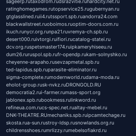
sageerp.ru
taxodrom.ru
dsrazvitie.ru
hardcity.net.ru
ratinghomegames.ru
topservice25.ru
gubernyan.ru
gtglasslined.ru
ii4.ru
tssport.spb.ru
andorra24.com
blackwallstreet.ru
oboimos.ru
optim-doors.com.ru
ikuch.ru
nycr.org.ru
npa21.ru
vremya-ch.spb.ru
desert000.ru
ivtorgi.ru
ifiori.ru
catalog-statei.ru
dcv.org.ru
spetsmaster174.ru
ipkameryhiseeu.ru
dum26.ru
ruspol.spb.ru
fr-opendp.ru
kam-solnyshko.ru
cheyenne-arapaho.ru
sevzapmetal.spb.ru
ted-lapidus.spb.ru
parasite-eliminator.ru
sigma-complete.ru
modernworld.ru
dama-moda.ru
eholot-group.ru
sk-nvkz.ru
DRONGOLD.RU
democratia2.ru
i-farmer.ru
mass-sport.org
jablonex.spb.ru
bookmess.ru
linkword.ru
refineua.com.ru
cs-spec.net.ru
altay-mebel.ru
DNK-THEATRE.RU
mechaniks.spb.ru
ipcamtechage.ru
skosta.ru
a-sun.ru
stroy-ldsp.ru
snowlands.org.ru
childrensshoes.ru
mrlizzy.ru
mebelsofiakrd.ru