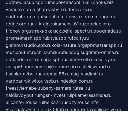
dotmediacup.spb.ru
mebel-tiraspol.ru
all-books.biz
vmauto.spb.ru
shop-astyle.ru
derevo-s.ru
contrinform.ru
gutserial.ru
mdrussia.spb.ru
monod.ru
refine.org.ru
uk-krein.ru
kamensk61.ru
zooclub.info
filonov.org.ru
технокамск.рф
ra-spectr.ru
ooodriada.ru
promelmash.spb.ru
ixtys.spb.ru
fccity.ru
glamourstudio.spb.ru
kola-nature.org
spbmaster.spb.ru
musicoutlet.ru
china.msk.ru
bulldog.su
grimm-online.ru
outlander.net.ru
maga.spb.ru
anime-sell.ru
keseloy.ru
газприборсервис.рф
karmin.spb.ru
shekswood.ru
tischlermebel.ru
automall66.ru
mag-vladimir.ru
yardbar.ru
kiwitour.spb.ru
indesign.com.ru
freestylemebel.ru
bany-samara.ru
rsei.ru
naidisvoyput.ru
mgsn-invest.ru
ipkamerasannce.ru
alicante-house.ru
ibelka74.ru
cozyhouse.info
vlkargalev-studio.ru
700mb.ru
figura-ufa.ru
alina-live.ru
belarusiannews.ru
womenknow.ru
dos-vniimk.ru
sega.net.ru
dv.net.ru
phenomenonsofhistory.com