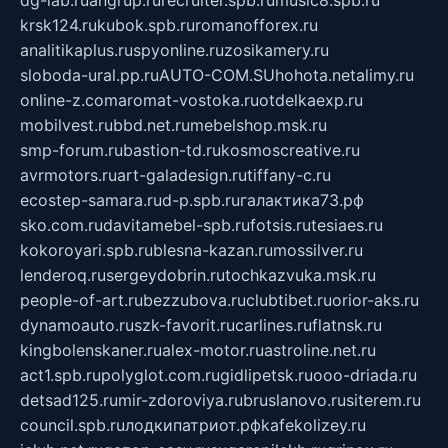
dg-lab.ru
angrup.ru
recruiter.spb.ru
music8.spb.ru
krsk124.ru
kubok.spb.ru
romanofforex.ru
analitikaplus.ru
spyonline.ru
zosikamery.ru
sloboda-ural.pp.ru
AUTO-COM.SU
hohota.net
alimy.ru
online-z.com
aromat-vostoka.ru
otdelkaexp.ru
mobilvest.ru
bbd.net.ru
mebelshop.msk.ru
smp-forum.ru
bastion-td.ru
kosmoscreative.ru
avrmotors.ru
art-galadesign.ru
tiffany-c.ru
ecostep-samara.ru
d-p.spb.ru
галактика73.рф
sko.com.ru
davitamebel-spb.ru
fotsis.ru
tesiaes.ru
kokoroyari.spb.ru
blesna-kazan.ru
mossilver.ru
lenderoq.ru
sergeydobrin.ru
tochkazvuka.msk.ru
people-of-art.ru
bezzubova.ru
clubtibet.ru
orior-aks.ru
dynamoauto.ru
szk-favorit.ru
carlines.ru
flatnsk.ru
kingbolenskaner.ru
alex-motor.ru
astroline.net.ru
act1.spb.ru
polyglot.com.ru
gidlipetsk.ru
ooo-driada.ru
detsad125.ru
mir-zdoroviya.ru
bruslanovo.ru
siterem.ru
council.spb.ru
лодкипатриот.рф
kafekolizey.ru