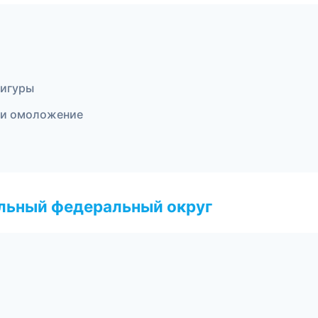
а
фигуры
я и омоложение
альный федеральный округ