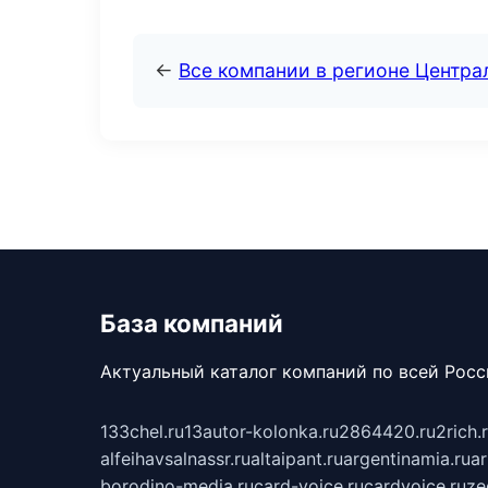
←
Все компании в регионе Центр
База компаний
Актуальный каталог компаний по всей Рос
133chel.ru
13autor-kolonka.ru
2864420.ru
2rich.
alfeihavsalnassr.ru
altaipant.ru
argentinamia.ru
ar
borodino-media.ru
card-voice.ru
cardvoice.ru
ze