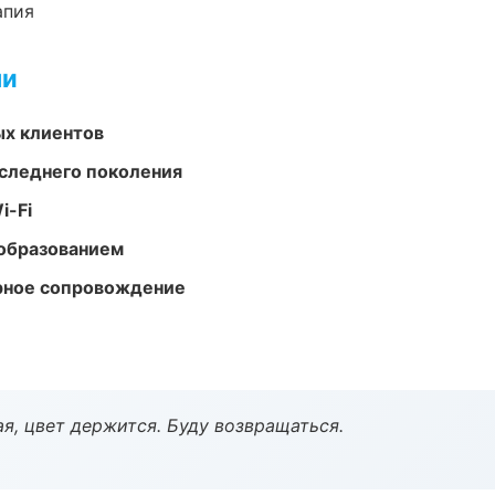
апия
ми
ых клиентов
следнего поколения
i-Fi
образованием
урное сопровождение
я, цвет держится. Буду возвращаться.