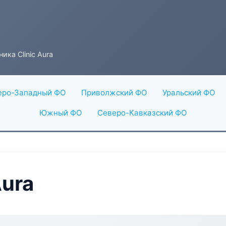
ика Clinic Aura
еро-Западный ФО
Приволжский ФО
Уральский ФО
Южный ФО
Северо-Кавказский ФО
Aura