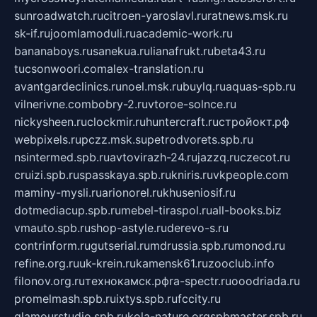
sunroadwatch.ru
citroen-yaroslavl.ru
ratnews.msk.ru
sk-if.ru
joomlamoduli.ru
academic-work.ru
bananaboys.ru
sanekua.ru
lianafrukt.ru
beta43.ru
tucsonwoori.com
alex-translation.ru
avantgardeclinics.ru
noel.msk.ru
buylq.ru
aquas-spb.ru
vilnerivne.com
bobry-2.ru
vtoroe-solnce.ru
nickysheen.ru
clockmir.ru
huntercraft.ru
стройокт.рф
webpixels.ru
pczz.msk.su
petrodvorets.spb.ru
nsintermed.spb.ru
avtovirazh-24.ru
jazzq.ru
czecot.ru
cruizi.spb.ru
spasskaya.spb.ru
kniris.ru
vkpeople.com
maminy-mysli.ru
arionorel.ru
khuseniosif.ru
dotmediacup.spb.ru
mebel-tiraspol.ru
all-books.biz
vmauto.spb.ru
shop-astyle.ru
derevo-s.ru
contrinform.ru
gutserial.ru
mdrussia.spb.ru
monod.ru
refine.org.ru
uk-krein.ru
kamensk61.ru
zooclub.info
filonov.org.ru
технокамск.рф
ra-spectr.ru
ooodriada.ru
promelmash.spb.ru
ixtys.spb.ru
fccity.ru
glamourstudio.spb.ru
kola-nature.org
spbmaster.spb.ru