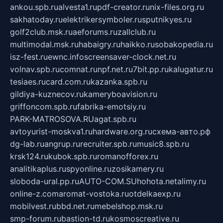
ankou.spb.ru
alvesta1.ru
pdf-creator.ru
nix-files.org.ru
sakhatoday.ru
elektrikersymboler.ru
sputnikyes.ru
golf2club.msk.ru
aeforums.ru
zallclub.ru
multimodal.msk.ru
habaigry.ru
haikko.ru
sobakopedia.ru
isz-fest.ru
ewnc.info
screensaver-clock.net.ru
volnav.spb.ru
comnat.ru
npf.net.ru
7bit.pp.ru
kalugatur.ru
tesiaes.ru
card.com.ru
kazanka.spb.ru
gildiya-kuznecov.ru
kameryboavision.ru
griffoncom.spb.ru
fabrika-emotsiy.ru
PARK-MATROSOVA.RU
agat.spb.ru
avtoyurist-moskva1.ru
hardware.org.ru
схема-авто.рф
dg-lab.ru
angrup.ru
recruiter.spb.ru
music8.spb.ru
krsk124.ru
kubok.spb.ru
romanofforex.ru
analitikaplus.ru
spyonline.ru
zosikamery.ru
sloboda-ural.pp.ru
AUTO-COM.SU
hohota.net
alimy.ru
online-z.com
aromat-vostoka.ru
otdelkaexp.ru
mobilvest.ru
bbd.net.ru
mebelshop.msk.ru
smp-forum.ru
bastion-td.ru
kosmoscreative.ru