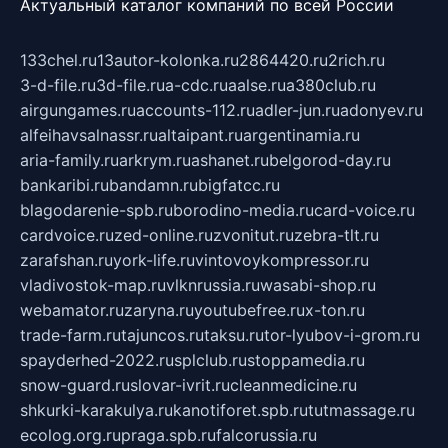
Актуальный каталог компаний по всей России
133chel.ru
13autor-kolonka.ru
2864420.ru
2rich.ru
3-d-file.ru
3d-file.ru
a-cdc.ru
aalse.ru
a380club.ru
airgungames.ru
accounts-112.ru
adler-jun.ru
adonyev.ru
alfeihavsalnassr.ru
altaipant.ru
argentinamia.ru
aria-family.ru
arkrym.ru
ashanet.ru
belgorod-day.ru
bankaribi.ru
bandamn.ru
bigfatcc.ru
blagodarenie-spb.ru
borodino-media.ru
card-voice.ru
cardvoice.ru
zed-online.ru
zvonitut.ru
zebra-tlt.ru
zarafshan.ru
york-life.ru
vintovoykompressor.ru
vladivostok-map.ru
vlknrussia.ru
wasabi-shop.ru
webamator.ru
zaryna.ru
youtubefree.ru
x-ton.ru
trade-farm.ru
tajuncos.ru
taksu.ru
tor-lyubov-i-grom.ru
spayderhed-2022.ru
splclub.ru
stoppamedia.ru
snow-guard.ru
slovar-ivrit.ru
cleanmedicine.ru
shkurki-karakulya.ru
kanotiforet.spb.ru
tutmassage.ru
ecolog.org.ru
praga.spb.ru
falcorussia.ru