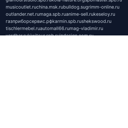
musicoutlet.ru
china.msk.ru
bulldog.su
grimm-online.ru
outlander.net.ru
maga.spb.ru
anime-sell.ru
keseloy.ru
газприборсервис.рф
karmin.spb.ru
shekswood.ru
tischlermebel.ru
automall66.ru
mag-vladimir.ru
yardbar.ru
kiwitour.spb.ru
indesign.com.ru
freestylemebel.ru
bany-samara.ru
rsei.ru
naidisvoyput.ru
mgsn-invest.ru
ipkamerasannce.ru
alicante-house.ru
ibelka74.ru
cozyhouse.info
vlkargalev-studio.ru
700mb.ru
figura-ufa.ru
alina-live.ru
belarusiannews.ru
womenknow.ru
dos-vniimk.ru
sega.net.ru
dv.net.ru
phenomenonsofhistory.com
telesputnik.net.ru
wall.pp.ru
pylesosroidmi.ru
gtc-clan.ru
cligs.ru
bibikazap.ru
popova.org.ru
netwhistler.spb.ru
bellvil.ru
bonzon.ru
iss-vladik.ru
defiparis.net.ru
las-gryzas.ru
amku.ru
electednews.spb.ru
feather.org.ru
spar72.ru
tankiigri.ru
dominus.com.ru
ibtree.ru
sanykool.pp.ru
unixlib.org.ru