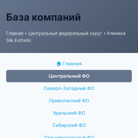
База компаний
Главная
»
Центральный федеральный округ
» Клиника
Silk Esthetic
🏠 Главная
Центральный ФО
Северо-Западный ФО
Приволжский ФО
Уральский ФО
Сибирский ФО
Дальневосточный ФО