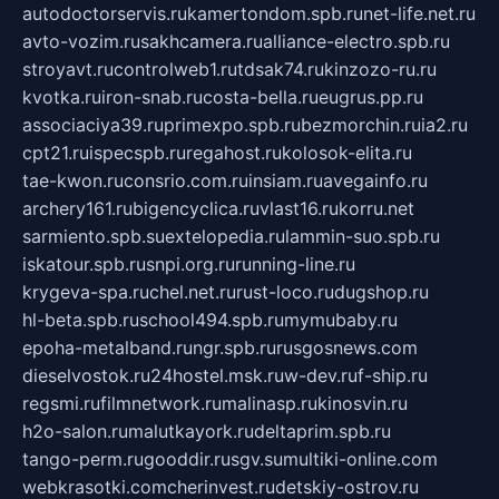
autodoctorservis.ru
kamertondom.spb.ru
net-life.net.ru
avto-vozim.ru
sakhcamera.ru
alliance-electro.spb.ru
stroyavt.ru
controlweb1.ru
tdsak74.ru
kinzozo-ru.ru
kvotka.ru
iron-snab.ru
costa-bella.ru
eugrus.pp.ru
associaciya39.ru
primexpo.spb.ru
bezmorchin.ru
ia2.ru
cpt21.ru
ispecspb.ru
regahost.ru
kolosok-elita.ru
tae-kwon.ru
consrio.com.ru
insiam.ru
avegainfo.ru
archery161.ru
bigencyclica.ru
vlast16.ru
korru.net
sarmiento.spb.su
extelopedia.ru
lammin-suo.spb.ru
iskatour.spb.ru
snpi.org.ru
running-line.ru
krygeva-spa.ru
chel.net.ru
rust-loco.ru
dugshop.ru
hl-beta.spb.ru
school494.spb.ru
mymubaby.ru
epoha-metalband.ru
ngr.spb.ru
rusgosnews.com
dieselvostok.ru
24hostel.msk.ru
w-dev.ru
f-ship.ru
regsmi.ru
filmnetwork.ru
malinasp.ru
kinosvin.ru
h2o-salon.ru
malutkayork.ru
deltaprim.spb.ru
tango-perm.ru
gooddir.ru
sgv.su
multiki-online.com
webkrasotki.com
cherinvest.ru
detskiy-ostrov.ru