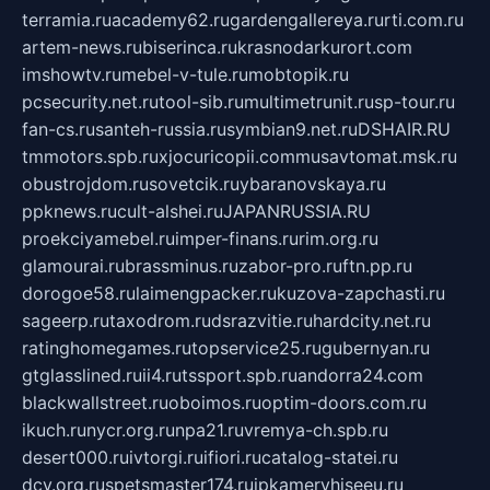
terramia.ru
academy62.ru
gardengallereya.ru
rti.com.ru
artem-news.ru
biserinca.ru
krasnodarkurort.com
imshowtv.ru
mebel-v-tule.ru
mobtopik.ru
pcsecurity.net.ru
tool-sib.ru
multimetrunit.ru
sp-tour.ru
fan-cs.ru
santeh-russia.ru
symbian9.net.ru
DSHAIR.RU
tmmotors.spb.ru
xjocuricopii.com
musavtomat.msk.ru
obustrojdom.ru
sovetcik.ru
ybaranovskaya.ru
ppknews.ru
cult-alshei.ru
JAPANRUSSIA.RU
proekciyamebel.ru
imper-finans.ru
rim.org.ru
glamourai.ru
brassminus.ru
zabor-pro.ru
ftn.pp.ru
dorogoe58.ru
laimengpacker.ru
kuzova-zapchasti.ru
sageerp.ru
taxodrom.ru
dsrazvitie.ru
hardcity.net.ru
ratinghomegames.ru
topservice25.ru
gubernyan.ru
gtglasslined.ru
ii4.ru
tssport.spb.ru
andorra24.com
blackwallstreet.ru
oboimos.ru
optim-doors.com.ru
ikuch.ru
nycr.org.ru
npa21.ru
vremya-ch.spb.ru
desert000.ru
ivtorgi.ru
ifiori.ru
catalog-statei.ru
dcv.org.ru
spetsmaster174.ru
ipkameryhiseeu.ru