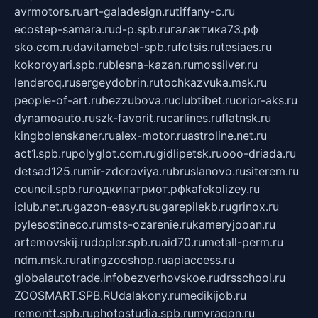
avrmotors.ru
art-galadesign.ru
tiffany-c.ru
ecostep-samara.ru
d-p.spb.ru
галактика73.рф
sko.com.ru
davitamebel-spb.ru
fotsis.ru
tesiaes.ru
kokoroyari.spb.ru
blesna-kazan.ru
mossilver.ru
lenderoq.ru
sergeydobrin.ru
tochkazvuka.msk.ru
people-of-art.ru
bezzubova.ru
clubtibet.ru
orior-aks.ru
dynamoauto.ru
szk-favorit.ru
carlines.ru
flatnsk.ru
kingbolenskaner.ru
alex-motor.ru
astroline.net.ru
act1.spb.ru
polyglot.com.ru
gidlipetsk.ru
ooo-driada.ru
detsad125.ru
mir-zdoroviya.ru
bruslanovo.ru
siterem.ru
council.spb.ru
лодкипатриот.рф
kafekolizey.ru
iclub.net.ru
gazon-easy.ru
sugarepilekb.ru
grinox.ru
pylesostineco.ru
msts-ozarenie.ru
kameryjooan.ru
artemovskij.ru
dopler.spb.ru
aid70.ru
metall-perm.ru
ndm.msk.ru
ratingzooshop.ru
apiaccess.ru
globalautotrade.info
bezverhovskoe.ru
drsschool.ru
ZOOSMART.SPB.RU
dalakony.ru
medikijob.ru
remontt.spb.ru
photostudia.spb.ru
myragon.ru