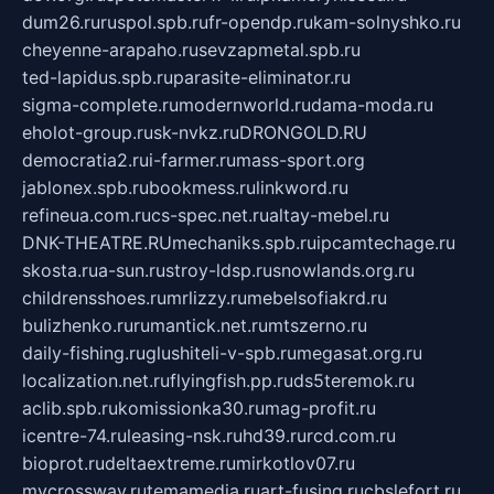
dum26.ru
ruspol.spb.ru
fr-opendp.ru
kam-solnyshko.ru
cheyenne-arapaho.ru
sevzapmetal.spb.ru
ted-lapidus.spb.ru
parasite-eliminator.ru
sigma-complete.ru
modernworld.ru
dama-moda.ru
eholot-group.ru
sk-nvkz.ru
DRONGOLD.RU
democratia2.ru
i-farmer.ru
mass-sport.org
jablonex.spb.ru
bookmess.ru
linkword.ru
refineua.com.ru
cs-spec.net.ru
altay-mebel.ru
DNK-THEATRE.RU
mechaniks.spb.ru
ipcamtechage.ru
skosta.ru
a-sun.ru
stroy-ldsp.ru
snowlands.org.ru
childrensshoes.ru
mrlizzy.ru
mebelsofiakrd.ru
bulizhenko.ru
rumantick.net.ru
mtszerno.ru
daily-fishing.ru
glushiteli-v-spb.ru
megasat.org.ru
localization.net.ru
flyingfish.pp.ru
ds5teremok.ru
aclib.spb.ru
komissionka30.ru
mag-profit.ru
icentre-74.ru
leasing-nsk.ru
hd39.ru
rcd.com.ru
bioprot.ru
deltaextreme.ru
mirkotlov07.ru
mycrossway.ru
temamedia.ru
art-fusing.ru
cbslefort.ru