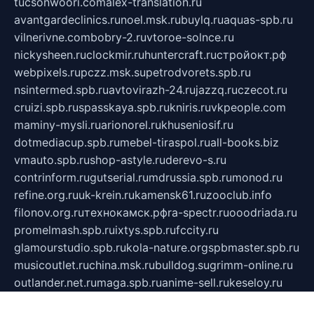
tucsonwoori.com
alex-translation.ru
avantgardeclinics.ru
noel.msk.ru
buylq.ru
aquas-spb.ru
vilnerivne.com
bobry-2.ru
vtoroe-solnce.ru
nickysheen.ru
clockmir.ru
huntercraft.ru
стройокт.рф
webpixels.ru
pczz.msk.su
petrodvorets.spb.ru
nsintermed.spb.ru
avtovirazh-24.ru
jazzq.ru
czecot.ru
cruizi.spb.ru
spasskaya.spb.ru
kniris.ru
vkpeople.com
maminy-mysli.ru
arionorel.ru
khuseniosif.ru
dotmediacup.spb.ru
mebel-tiraspol.ru
all-books.biz
vmauto.spb.ru
shop-astyle.ru
derevo-s.ru
contrinform.ru
gutserial.ru
mdrussia.spb.ru
monod.ru
refine.org.ru
uk-krein.ru
kamensk61.ru
zooclub.info
filonov.org.ru
технокамск.рф
ra-spectr.ru
ooodriada.ru
promelmash.spb.ru
ixtys.spb.ru
fccity.ru
glamourstudio.spb.ru
kola-nature.org
spbmaster.spb.ru
musicoutlet.ru
china.msk.ru
bulldog.su
grimm-online.ru
outlander.net.ru
maga.spb.ru
anime-sell.ru
keseloy.ru
газприборсервис.рф
karmin.spb.ru
shekswood.ru