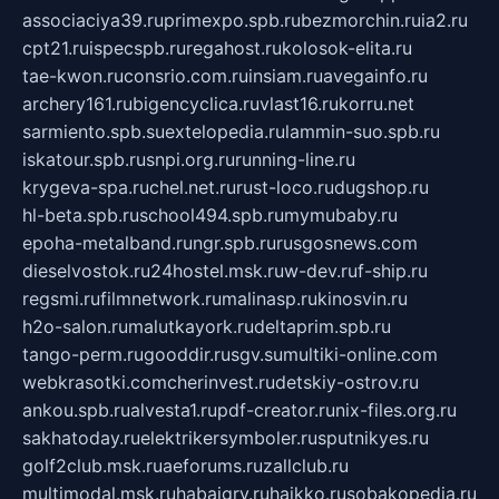
associaciya39.ru
primexpo.spb.ru
bezmorchin.ru
ia2.ru
cpt21.ru
ispecspb.ru
regahost.ru
kolosok-elita.ru
tae-kwon.ru
consrio.com.ru
insiam.ru
avegainfo.ru
archery161.ru
bigencyclica.ru
vlast16.ru
korru.net
sarmiento.spb.su
extelopedia.ru
lammin-suo.spb.ru
iskatour.spb.ru
snpi.org.ru
running-line.ru
krygeva-spa.ru
chel.net.ru
rust-loco.ru
dugshop.ru
hl-beta.spb.ru
school494.spb.ru
mymubaby.ru
epoha-metalband.ru
ngr.spb.ru
rusgosnews.com
dieselvostok.ru
24hostel.msk.ru
w-dev.ru
f-ship.ru
regsmi.ru
filmnetwork.ru
malinasp.ru
kinosvin.ru
h2o-salon.ru
malutkayork.ru
deltaprim.spb.ru
tango-perm.ru
gooddir.ru
sgv.su
multiki-online.com
webkrasotki.com
cherinvest.ru
detskiy-ostrov.ru
ankou.spb.ru
alvesta1.ru
pdf-creator.ru
nix-files.org.ru
sakhatoday.ru
elektrikersymboler.ru
sputnikyes.ru
golf2club.msk.ru
aeforums.ru
zallclub.ru
multimodal.msk.ru
habaigry.ru
haikko.ru
sobakopedia.ru