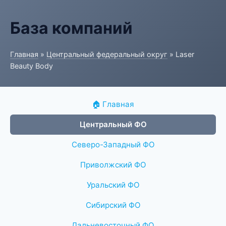
База компаний
Главная
»
Центральный федеральный округ
» Laser
Beauty Body
🏠 Главная
Центральный ФО
Северо-Западный ФО
Приволжский ФО
Уральский ФО
Сибирский ФО
Дальневосточный ФО