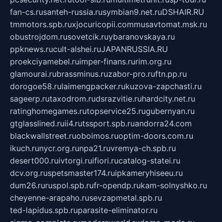
fan-cs.ru
santeh-russia.ru
symbian9.net.ru
DSHAIR.RU
tmmotors.spb.ru
xjocuricopii.com
musavtomat.msk.ru
obustrojdom.ru
sovetcik.ru
ybaranovskaya.ru
ppknews.ru
cult-alshei.ru
JAPANRUSSIA.RU
proekciyamebel.ru
imper-finans.ru
rim.org.ru
glamourai.ru
brassminus.ru
zabor-pro.ru
ftn.pp.ru
dorogoe58.ru
laimengpacker.ru
kuzova-zapchasti.ru
sageerp.ru
taxodrom.ru
dsrazvitie.ru
hardcity.net.ru
ratinghomegames.ru
topservice25.ru
gubernyan.ru
gtglasslined.ru
ii4.ru
tssport.spb.ru
andorra24.com
blackwallstreet.ru
oboimos.ru
optim-doors.com.ru
ikuch.ru
nycr.org.ru
npa21.ru
vremya-ch.spb.ru
desert000.ru
ivtorgi.ru
ifiori.ru
catalog-statei.ru
dcv.org.ru
spetsmaster174.ru
ipkameryhiseeu.ru
dum26.ru
ruspol.spb.ru
fr-opendp.ru
kam-solnyshko.ru
cheyenne-arapaho.ru
sevzapmetal.spb.ru
ted-lapidus.spb.ru
parasite-eliminator.ru