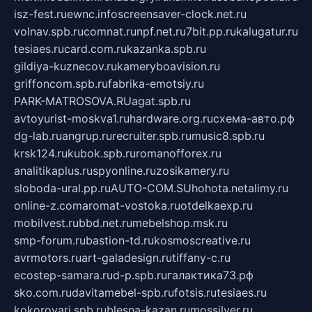
isz-fest.ru
ewnc.info
screensaver-clock.net.ru
volnav.spb.ru
comnat.ru
npf.net.ru
7bit.pp.ru
kalugatur.ru
tesiaes.ru
card.com.ru
kazanka.spb.ru
gildiya-kuznecov.ru
kameryboavision.ru
griffoncom.spb.ru
fabrika-emotsiy.ru
PARK-MATROSOVA.RU
agat.spb.ru
avtoyurist-moskva1.ru
hardware.org.ru
схема-авто.рф
dg-lab.ru
angrup.ru
recruiter.spb.ru
music8.spb.ru
krsk124.ru
kubok.spb.ru
romanofforex.ru
analitikaplus.ru
spyonline.ru
zosikamery.ru
sloboda-ural.pp.ru
AUTO-COM.SU
hohota.net
alimy.ru
online-z.com
aromat-vostoka.ru
otdelkaexp.ru
mobilvest.ru
bbd.net.ru
mebelshop.msk.ru
smp-forum.ru
bastion-td.ru
kosmoscreative.ru
avrmotors.ru
art-galadesign.ru
tiffany-c.ru
ecostep-samara.ru
d-p.spb.ru
галактика73.рф
sko.com.ru
davitamebel-spb.ru
fotsis.ru
tesiaes.ru
kokoroyari.spb.ru
blesna-kazan.ru
mossilver.ru