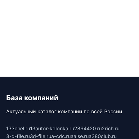
База компаний
Актуальный каталог компаний по всей России
133chel.ru
13autor-kolonka.ru
2864420.ru
2rich.ru
3-d-file.ru
3d-file.ru
a-cdc.ru
aalse.ru
a380club.ru