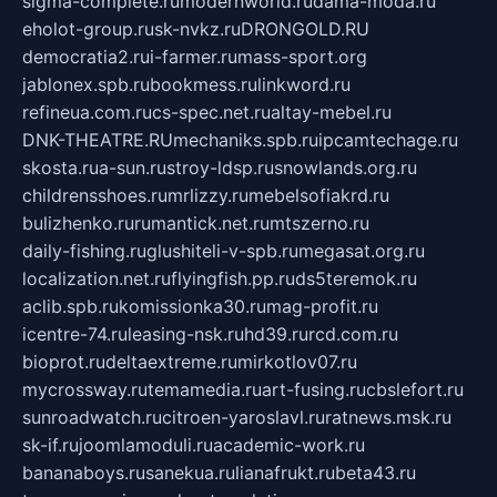
sigma-complete.ru
modernworld.ru
dama-moda.ru
eholot-group.ru
sk-nvkz.ru
DRONGOLD.RU
democratia2.ru
i-farmer.ru
mass-sport.org
jablonex.spb.ru
bookmess.ru
linkword.ru
refineua.com.ru
cs-spec.net.ru
altay-mebel.ru
DNK-THEATRE.RU
mechaniks.spb.ru
ipcamtechage.ru
skosta.ru
a-sun.ru
stroy-ldsp.ru
snowlands.org.ru
childrensshoes.ru
mrlizzy.ru
mebelsofiakrd.ru
bulizhenko.ru
rumantick.net.ru
mtszerno.ru
daily-fishing.ru
glushiteli-v-spb.ru
megasat.org.ru
localization.net.ru
flyingfish.pp.ru
ds5teremok.ru
aclib.spb.ru
komissionka30.ru
mag-profit.ru
icentre-74.ru
leasing-nsk.ru
hd39.ru
rcd.com.ru
bioprot.ru
deltaextreme.ru
mirkotlov07.ru
mycrossway.ru
temamedia.ru
art-fusing.ru
cbslefort.ru
sunroadwatch.ru
citroen-yaroslavl.ru
ratnews.msk.ru
sk-if.ru
joomlamoduli.ru
academic-work.ru
bananaboys.ru
sanekua.ru
lianafrukt.ru
beta43.ru