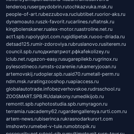
lenderoq.ru
sergeydobrin.ru
tochkazvuka.msk.ru
people-of-art.ru
bezzubova.ru
clubtibet.ru
orior-aks.ru
dynamoauto.ru
szk-favorit.ru
carlines.ru
flatnsk.ru
kingbolenskaner.ru
alex-motor.ru
astroline.net.ru
act1.spb.ru
polyglot.com.ru
gidlipetsk.ru
ooo-driada.ru
detsad125.ru
mir-zdoroviya.ru
bruslanovo.ru
siterem.ru
council.spb.ru
лодкипатриот.рф
kafekolizey.ru
iclub.net.ru
gazon-easy.ru
sugarepilekb.ru
grinox.ru
pylesostineco.ru
msts-ozarenie.ru
kameryjooan.ru
artemovskij.ru
dopler.spb.ru
aid70.ru
metall-perm.ru
ndm.msk.ru
ratingzooshop.ru
apiaccess.ru
globalautotrade.info
bezverhovskoe.ru
drsschool.ru
ZOOSMART.SPB.RU
dalakony.ru
medikijob.ru
remontt.spb.ru
photostudia.spb.ru
myragon.ru
terramia.ru
academy62.ru
gardengallereya.ru
rti.com.ru
artem-news.ru
biserinca.ru
krasnodarkurort.com
imshowtv.ru
mebel-v-tule.ru
mobtopik.ru
pcsecurity.net.ru
tool-sib.ru
multimetrunit.ru
sp-tour.ru