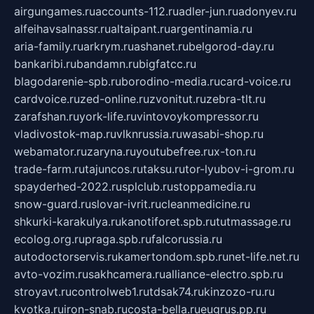
airgungames.ru
accounts-112.ru
adler-jun.ru
adonyev.ru
alfeihavsalnassr.ru
altaipant.ru
argentinamia.ru
aria-family.ru
arkrym.ru
ashanet.ru
belgorod-day.ru
bankaribi.ru
bandamn.ru
bigfatcc.ru
blagodarenie-spb.ru
borodino-media.ru
card-voice.ru
cardvoice.ru
zed-online.ru
zvonitut.ru
zebra-tlt.ru
zarafshan.ru
york-life.ru
vintovoykompressor.ru
vladivostok-map.ru
vlknrussia.ru
wasabi-shop.ru
webamator.ru
zaryna.ru
youtubefree.ru
x-ton.ru
trade-farm.ru
tajuncos.ru
taksu.ru
tor-lyubov-i-grom.ru
spayderhed-2022.ru
splclub.ru
stoppamedia.ru
snow-guard.ru
slovar-ivrit.ru
cleanmedicine.ru
shkurki-karakulya.ru
kanotiforet.spb.ru
tutmassage.ru
ecolog.org.ru
praga.spb.ru
falcorussia.ru
autodoctorservis.ru
kamertondom.spb.ru
net-life.net.ru
avto-vozim.ru
sakhcamera.ru
alliance-electro.spb.ru
stroyavt.ru
controlweb1.ru
tdsak74.ru
kinzozo-ru.ru
kvotka.ru
iron-snab.ru
costa-bella.ru
eugrus.pp.ru