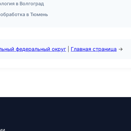
ология в Волгоград
обработка в Тюмень
альный федеральный округ
|
Главная страница
→
сии