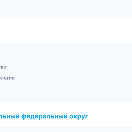
тки
ология
альный федеральный округ