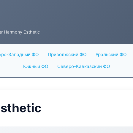
er Harmony Esthetic
еро-Западный ФО
Приволжский ФО
Уральский ФО
Южный ФО
Северо-Кавказский ФО
sthetic