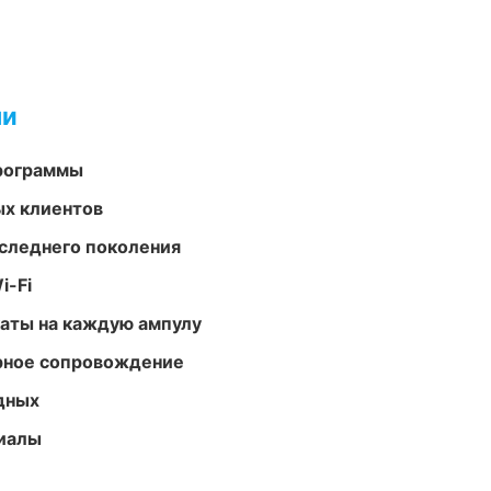
ми
программы
ых клиентов
следнего поколения
i-Fi
аты на каждую ампулу
урное сопровождение
одных
риалы