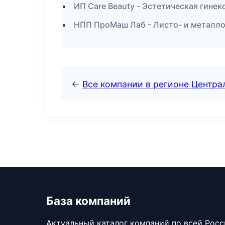
ИП Care Beauty - Эстетическая гинек
НПП ПроМаш Лаб - Листо- и металло
←
Все компании в регионе Центр
База компаний
Актуальный каталог компаний по всей Рос