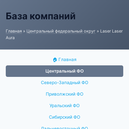
База компаний
Главная
»
Центральный федеральный округ
» Laser Laser
Aura
🏠 Главная
Центральный ФО
Северо-Западный ФО
Приволжский ФО
Уральский ФО
Сибирский ФО
Дальневосточный ФО