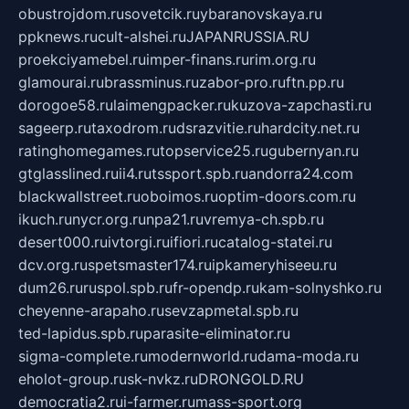
obustrojdom.ru
sovetcik.ru
ybaranovskaya.ru
ppknews.ru
cult-alshei.ru
JAPANRUSSIA.RU
proekciyamebel.ru
imper-finans.ru
rim.org.ru
glamourai.ru
brassminus.ru
zabor-pro.ru
ftn.pp.ru
dorogoe58.ru
laimengpacker.ru
kuzova-zapchasti.ru
sageerp.ru
taxodrom.ru
dsrazvitie.ru
hardcity.net.ru
ratinghomegames.ru
topservice25.ru
gubernyan.ru
gtglasslined.ru
ii4.ru
tssport.spb.ru
andorra24.com
blackwallstreet.ru
oboimos.ru
optim-doors.com.ru
ikuch.ru
nycr.org.ru
npa21.ru
vremya-ch.spb.ru
desert000.ru
ivtorgi.ru
ifiori.ru
catalog-statei.ru
dcv.org.ru
spetsmaster174.ru
ipkameryhiseeu.ru
dum26.ru
ruspol.spb.ru
fr-opendp.ru
kam-solnyshko.ru
cheyenne-arapaho.ru
sevzapmetal.spb.ru
ted-lapidus.spb.ru
parasite-eliminator.ru
sigma-complete.ru
modernworld.ru
dama-moda.ru
eholot-group.ru
sk-nvkz.ru
DRONGOLD.RU
democratia2.ru
i-farmer.ru
mass-sport.org