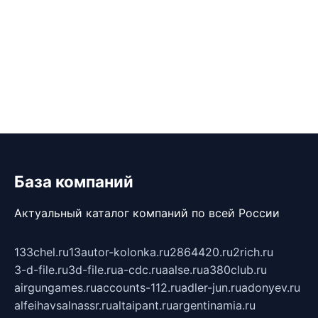
База компаний
Актуальный каталог компаний по всей России
133chel.ru
13autor-kolonka.ru
2864420.ru
2rich.ru
3-d-file.ru
3d-file.ru
a-cdc.ru
aalse.ru
a380club.ru
airgungames.ru
accounts-112.ru
adler-jun.ru
adonyev.ru
alfeihavsalnassr.ru
altaipant.ru
argentinamia.ru