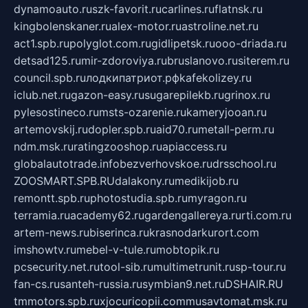
dynamoauto.ru
szk-favorit.ru
carlines.ru
flatnsk.ru
kingbolenskaner.ru
alex-motor.ru
astroline.net.ru
act1.spb.ru
polyglot.com.ru
gidlipetsk.ru
ooo-driada.ru
detsad125.ru
mir-zdoroviya.ru
bruslanovo.ru
siterem.ru
council.spb.ru
лодкипатриот.рф
kafekolizey.ru
iclub.net.ru
gazon-easy.ru
sugarepilekb.ru
grinox.ru
pylesostineco.ru
msts-ozarenie.ru
kameryjooan.ru
artemovskij.ru
dopler.spb.ru
aid70.ru
metall-perm.ru
ndm.msk.ru
ratingzooshop.ru
apiaccess.ru
globalautotrade.info
bezverhovskoe.ru
drsschool.ru
ZOOSMART.SPB.RU
dalakony.ru
medikijob.ru
remontt.spb.ru
photostudia.spb.ru
myragon.ru
terramia.ru
academy62.ru
gardengallereya.ru
rti.com.ru
artem-news.ru
biserinca.ru
krasnodarkurort.com
imshowtv.ru
mebel-v-tule.ru
mobtopik.ru
pcsecurity.net.ru
tool-sib.ru
multimetrunit.ru
sp-tour.ru
fan-cs.ru
santeh-russia.ru
symbian9.net.ru
DSHAIR.RU
tmmotors.spb.ru
xjocuricopii.com
musavtomat.msk.ru