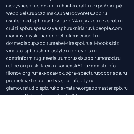
nickysheen.ru
clockmir.ru
huntercraft.ru
стройокт.рф
webpixels.ru
pczz.msk.su
petrodvorets.spb.ru
nsintermed.spb.ru
avtovirazh-24.ru
jazzq.ru
czecot.ru
cruizi.spb.ru
spasskaya.spb.ru
kniris.ru
vkpeople.com
maminy-mysli.ru
arionorel.ru
khuseniosif.ru
dotmediacup.spb.ru
mebel-tiraspol.ru
all-books.biz
vmauto.spb.ru
shop-astyle.ru
derevo-s.ru
contrinform.ru
gutserial.ru
mdrussia.spb.ru
monod.ru
refine.org.ru
uk-krein.ru
kamensk61.ru
zooclub.info
filonov.org.ru
технокамск.рф
ra-spectr.ru
ooodriada.ru
promelmash.spb.ru
ixtys.spb.ru
fccity.ru
glamourstudio.spb.ru
kola-nature.org
spbmaster.spb.ru
musicoutlet.ru
china.msk.ru
bulldog.su
grimm-online.ru
outlander.net.ru
maga.spb.ru
anime-sell.ru
keseloy.ru
газприборсервис.рф
karmin.spb.ru
shekswood.ru
tischlermebel.ru
automall66.ru
mag-vladimir.ru
yardbar.ru
kiwitour.spb.ru
indesign.com.ru
freestylemebel.ru
bany-samara.ru
rsei.ru