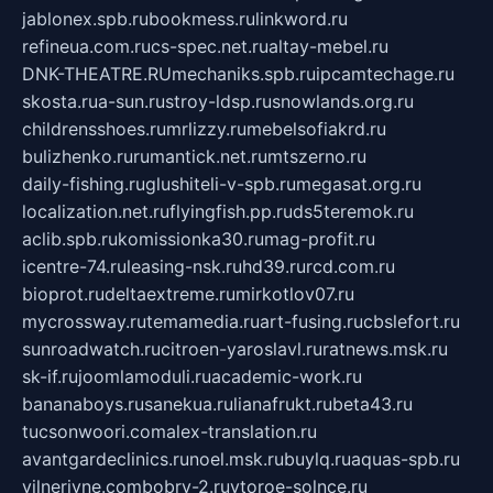
jablonex.spb.ru
bookmess.ru
linkword.ru
refineua.com.ru
cs-spec.net.ru
altay-mebel.ru
DNK-THEATRE.RU
mechaniks.spb.ru
ipcamtechage.ru
skosta.ru
a-sun.ru
stroy-ldsp.ru
snowlands.org.ru
childrensshoes.ru
mrlizzy.ru
mebelsofiakrd.ru
bulizhenko.ru
rumantick.net.ru
mtszerno.ru
daily-fishing.ru
glushiteli-v-spb.ru
megasat.org.ru
localization.net.ru
flyingfish.pp.ru
ds5teremok.ru
aclib.spb.ru
komissionka30.ru
mag-profit.ru
icentre-74.ru
leasing-nsk.ru
hd39.ru
rcd.com.ru
bioprot.ru
deltaextreme.ru
mirkotlov07.ru
mycrossway.ru
temamedia.ru
art-fusing.ru
cbslefort.ru
sunroadwatch.ru
citroen-yaroslavl.ru
ratnews.msk.ru
sk-if.ru
joomlamoduli.ru
academic-work.ru
bananaboys.ru
sanekua.ru
lianafrukt.ru
beta43.ru
tucsonwoori.com
alex-translation.ru
avantgardeclinics.ru
noel.msk.ru
buylq.ru
aquas-spb.ru
vilnerivne.com
bobry-2.ru
vtoroe-solnce.ru