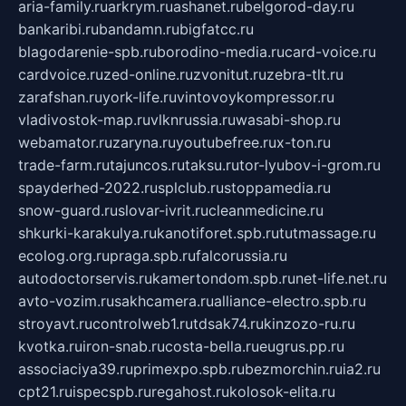
aria-family.ru
arkrym.ru
ashanet.ru
belgorod-day.ru
bankaribi.ru
bandamn.ru
bigfatcc.ru
blagodarenie-spb.ru
borodino-media.ru
card-voice.ru
cardvoice.ru
zed-online.ru
zvonitut.ru
zebra-tlt.ru
zarafshan.ru
york-life.ru
vintovoykompressor.ru
vladivostok-map.ru
vlknrussia.ru
wasabi-shop.ru
webamator.ru
zaryna.ru
youtubefree.ru
x-ton.ru
trade-farm.ru
tajuncos.ru
taksu.ru
tor-lyubov-i-grom.ru
spayderhed-2022.ru
splclub.ru
stoppamedia.ru
snow-guard.ru
slovar-ivrit.ru
cleanmedicine.ru
shkurki-karakulya.ru
kanotiforet.spb.ru
tutmassage.ru
ecolog.org.ru
praga.spb.ru
falcorussia.ru
autodoctorservis.ru
kamertondom.spb.ru
net-life.net.ru
avto-vozim.ru
sakhcamera.ru
alliance-electro.spb.ru
stroyavt.ru
controlweb1.ru
tdsak74.ru
kinzozo-ru.ru
kvotka.ru
iron-snab.ru
costa-bella.ru
eugrus.pp.ru
associaciya39.ru
primexpo.spb.ru
bezmorchin.ru
ia2.ru
cpt21.ru
ispecspb.ru
regahost.ru
kolosok-elita.ru