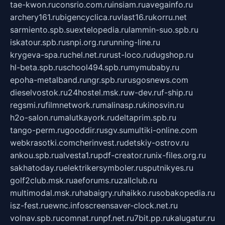
tae-kwon.ru
consrio.com.ru
insiam.ru
avegainfo.ru
archery161.ru
bigencyclica.ru
vlast16.ru
korru.net
sarmiento.spb.su
extelopedia.ru
lammin-suo.spb.ru
iskatour.spb.ru
snpi.org.ru
running-line.ru
krygeva-spa.ru
chel.net.ru
rust-loco.ru
dugshop.ru
hl-beta.spb.ru
school494.spb.ru
mymubaby.ru
epoha-metalband.ru
ngr.spb.ru
rusgosnews.com
dieselvostok.ru
24hostel.msk.ru
w-dev.ru
f-ship.ru
regsmi.ru
filmnetwork.ru
malinasp.ru
kinosvin.ru
h2o-salon.ru
malutkayork.ru
deltaprim.spb.ru
tango-perm.ru
gooddir.ru
sgv.su
multiki-online.com
webkrasotki.com
cherinvest.ru
detskiy-ostrov.ru
ankou.spb.ru
alvesta1.ru
pdf-creator.ru
nix-files.org.ru
sakhatoday.ru
elektrikersymboler.ru
sputnikyes.ru
golf2club.msk.ru
aeforums.ru
zallclub.ru
multimodal.msk.ru
habaigry.ru
haikko.ru
sobakopedia.ru
isz-fest.ru
ewnc.info
screensaver-clock.net.ru
volnav.spb.ru
comnat.ru
npf.net.ru
7bit.pp.ru
kalugatur.ru