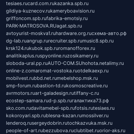
tesiaes.ru
card.com.ru
kazanka.spb.ru
gildiya-kuznecov.ru
kameryboavision.ru
griffoncom.spb.ru
fabrika-emotsiy.ru
PARK-MATROSOVA.RU
agat.spb.ru
avtoyurist-moskva1.ru
hardware.org.ru
схема-авто.рф
dg-lab.ru
angrup.ru
recruiter.spb.ru
music8.spb.ru
krsk124.ru
kubok.spb.ru
romanofforex.ru
analitikaplus.ru
spyonline.ru
zosikamery.ru
sloboda-ural.pp.ru
AUTO-COM.SU
hohota.net
alimy.ru
online-z.com
aromat-vostoka.ru
otdelkaexp.ru
mobilvest.ru
bbd.net.ru
mebelshop.msk.ru
smp-forum.ru
bastion-td.ru
kosmoscreative.ru
avrmotors.ru
art-galadesign.ru
tiffany-c.ru
ecostep-samara.ru
d-p.spb.ru
галактика73.рф
sko.com.ru
davitamebel-spb.ru
fotsis.ru
tesiaes.ru
kokoroyari.spb.ru
blesna-kazan.ru
mossilver.ru
lenderoq.ru
sergeydobrin.ru
tochkazvuka.msk.ru
people-of-art.ru
bezzubova.ru
clubtibet.ru
orior-aks.ru