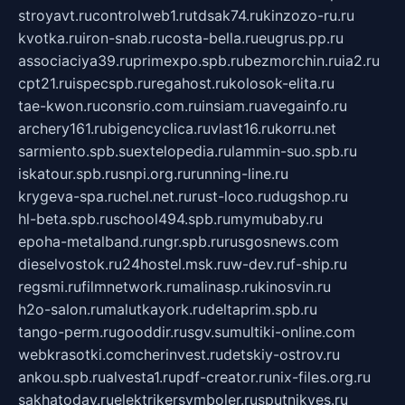
stroyavt.ru
controlweb1.ru
tdsak74.ru
kinzozo-ru.ru
kvotka.ru
iron-snab.ru
costa-bella.ru
eugrus.pp.ru
associaciya39.ru
primexpo.spb.ru
bezmorchin.ru
ia2.ru
cpt21.ru
ispecspb.ru
regahost.ru
kolosok-elita.ru
tae-kwon.ru
consrio.com.ru
insiam.ru
avegainfo.ru
archery161.ru
bigencyclica.ru
vlast16.ru
korru.net
sarmiento.spb.su
extelopedia.ru
lammin-suo.spb.ru
iskatour.spb.ru
snpi.org.ru
running-line.ru
krygeva-spa.ru
chel.net.ru
rust-loco.ru
dugshop.ru
hl-beta.spb.ru
school494.spb.ru
mymubaby.ru
epoha-metalband.ru
ngr.spb.ru
rusgosnews.com
dieselvostok.ru
24hostel.msk.ru
w-dev.ru
f-ship.ru
regsmi.ru
filmnetwork.ru
malinasp.ru
kinosvin.ru
h2o-salon.ru
malutkayork.ru
deltaprim.spb.ru
tango-perm.ru
gooddir.ru
sgv.su
multiki-online.com
webkrasotki.com
cherinvest.ru
detskiy-ostrov.ru
ankou.spb.ru
alvesta1.ru
pdf-creator.ru
nix-files.org.ru
sakhatoday.ru
elektrikersymboler.ru
sputnikyes.ru