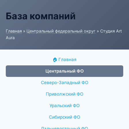
База компаний
Главная
»
Центральный федеральный округ
» Студия Art
Aura
🏠 Главная
Центральный ФО
Северо-Западный ФО
Приволжский ФО
Уральский ФО
Сибирский ФО
Дальневосточный ФО