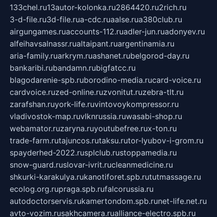
133chel.ru
13autor-kolonka.ru
2864420.ru
2rich.ru
3-d-file.ru
3d-file.ru
a-cdc.ru
aalse.ru
a380club.ru
airgungames.ru
accounts-112.ru
adler-jun.ru
adonyev.ru
alfeihavsalnassr.ru
altaipant.ru
argentinamia.ru
aria-family.ru
arkrym.ru
ashanet.ru
belgorod-day.ru
bankaribi.ru
bandamn.ru
bigfatcc.ru
blagodarenie-spb.ru
borodino-media.ru
card-voice.ru
cardvoice.ru
zed-online.ru
zvonitut.ru
zebra-tlt.ru
zarafshan.ru
york-life.ru
vintovoykompressor.ru
vladivostok-map.ru
vlknrussia.ru
wasabi-shop.ru
webamator.ru
zaryna.ru
youtubefree.ru
x-ton.ru
trade-farm.ru
tajuncos.ru
taksu.ru
tor-lyubov-i-grom.ru
spayderhed-2022.ru
splclub.ru
stoppamedia.ru
snow-guard.ru
slovar-ivrit.ru
cleanmedicine.ru
shkurki-karakulya.ru
kanotiforet.spb.ru
tutmassage.ru
ecolog.org.ru
praga.spb.ru
falcorussia.ru
autodoctorservis.ru
kamertondom.spb.ru
net-life.net.ru
avto-vozim.ru
sakhcamera.ru
alliance-electro.spb.ru