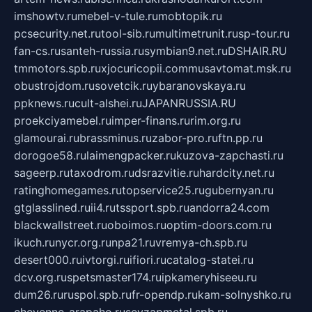
imshowtv.ru
mebel-v-tule.ru
mobtopik.ru
pcsecurity.net.ru
tool-sib.ru
multimetrunit.ru
sp-tour.ru
fan-cs.ru
santeh-russia.ru
symbian9.net.ru
DSHAIR.RU
tmmotors.spb.ru
xjocuricopii.com
musavtomat.msk.ru
obustrojdom.ru
sovetcik.ru
ybaranovskaya.ru
ppknews.ru
cult-alshei.ru
JAPANRUSSIA.RU
proekciyamebel.ru
imper-finans.ru
rim.org.ru
glamourai.ru
brassminus.ru
zabor-pro.ru
ftn.pp.ru
dorogoe58.ru
laimengpacker.ru
kuzova-zapchasti.ru
sageerp.ru
taxodrom.ru
dsrazvitie.ru
hardcity.net.ru
ratinghomegames.ru
topservice25.ru
gubernyan.ru
gtglasslined.ru
ii4.ru
tssport.spb.ru
andorra24.com
blackwallstreet.ru
oboimos.ru
optim-doors.com.ru
ikuch.ru
nycr.org.ru
npa21.ru
vremya-ch.spb.ru
desert000.ru
ivtorgi.ru
ifiori.ru
catalog-statei.ru
dcv.org.ru
spetsmaster174.ru
ipkameryhiseeu.ru
dum26.ru
ruspol.spb.ru
fr-opendp.ru
kam-solnyshko.ru