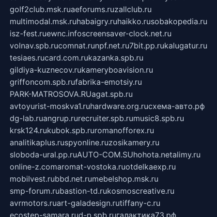
golf2club.msk.ru
aeforums.ru
zallclub.ru
multimodal.msk.ru
habaigry.ru
haikko.ru
sobakopedia.ru
isz-fest.ru
ewnc.info
screensaver-clock.net.ru
volnav.spb.ru
comnat.ru
npf.net.ru
7bit.pp.ru
kalugatur.ru
tesiaes.ru
card.com.ru
kazanka.spb.ru
gildiya-kuznecov.ru
kameryboavision.ru
griffoncom.spb.ru
fabrika-emotsiy.ru
PARK-MATROSOVA.RU
agat.spb.ru
avtoyurist-moskva1.ru
hardware.org.ru
схема-авто.рф
dg-lab.ru
angrup.ru
recruiter.spb.ru
music8.spb.ru
krsk124.ru
kubok.spb.ru
romanofforex.ru
analitikaplus.ru
spyonline.ru
zosikamery.ru
sloboda-ural.pp.ru
AUTO-COM.SU
hohota.net
alimy.ru
online-z.com
aromat-vostoka.ru
otdelkaexp.ru
mobilvest.ru
bbd.net.ru
mebelshop.msk.ru
smp-forum.ru
bastion-td.ru
kosmoscreative.ru
avrmotors.ru
art-galadesign.ru
tiffany-c.ru
ecostep-samara.ru
d-p.spb.ru
галактика73.рф