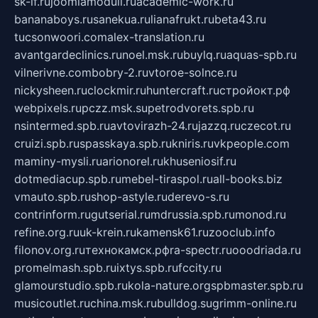
sk-if.ru
joomlamoduli.ru
academic-work.ru
bananaboys.ru
sanekua.ru
lianafrukt.ru
beta43.ru
tucsonwoori.com
alex-translation.ru
avantgardeclinics.ru
noel.msk.ru
buylq.ru
aquas-spb.ru
vilnerivne.com
bobry-2.ru
vtoroe-solnce.ru
nickysheen.ru
clockmir.ru
huntercraft.ru
стройокт.рф
webpixels.ru
pczz.msk.su
petrodvorets.spb.ru
nsintermed.spb.ru
avtovirazh-24.ru
jazzq.ru
czecot.ru
cruizi.spb.ru
spasskaya.spb.ru
kniris.ru
vkpeople.com
maminy-mysli.ru
arionorel.ru
khuseniosif.ru
dotmediacup.spb.ru
mebel-tiraspol.ru
all-books.biz
vmauto.spb.ru
shop-astyle.ru
derevo-s.ru
contrinform.ru
gutserial.ru
mdrussia.spb.ru
monod.ru
refine.org.ru
uk-krein.ru
kamensk61.ru
zooclub.info
filonov.org.ru
технокамск.рф
ra-spectr.ru
ooodriada.ru
promelmash.spb.ru
ixtys.spb.ru
fccity.ru
glamourstudio.spb.ru
kola-nature.org
spbmaster.spb.ru
musicoutlet.ru
china.msk.ru
bulldog.su
grimm-online.ru