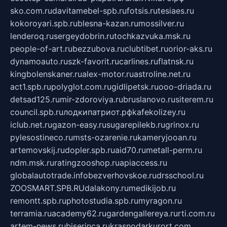
sko.com.ru
davitamebel-spb.ru
fotsis.ru
tesiaes.ru
kokoroyari.spb.ru
blesna-kazan.ru
mossilver.ru
lenderoq.ru
sergeydobrin.ru
tochkazvuka.msk.ru
people-of-art.ru
bezzubova.ru
clubtibet.ru
orior-aks.ru
dynamoauto.ru
szk-favorit.ru
carlines.ru
flatnsk.ru
kingbolenskaner.ru
alex-motor.ru
astroline.net.ru
act1.spb.ru
polyglot.com.ru
gidlipetsk.ru
ooo-driada.ru
detsad125.ru
mir-zdoroviya.ru
bruslanovo.ru
siterem.ru
council.spb.ru
лодкипатриот.рф
kafekolizey.ru
iclub.net.ru
gazon-easy.ru
sugarepilekb.ru
grinox.ru
pylesostineco.ru
msts-ozarenie.ru
kameryjooan.ru
artemovskij.ru
dopler.spb.ru
aid70.ru
metall-perm.ru
ndm.msk.ru
ratingzooshop.ru
apiaccess.ru
globalautotrade.info
bezverhovskoe.ru
drsschool.ru
ZOOSMART.SPB.RU
dalakony.ru
medikijob.ru
remontt.spb.ru
photostudia.spb.ru
myragon.ru
terramia.ru
academy62.ru
gardengallereya.ru
rti.com.ru
artem-news.ru
biserinca.ru
krasnodarkurort.com