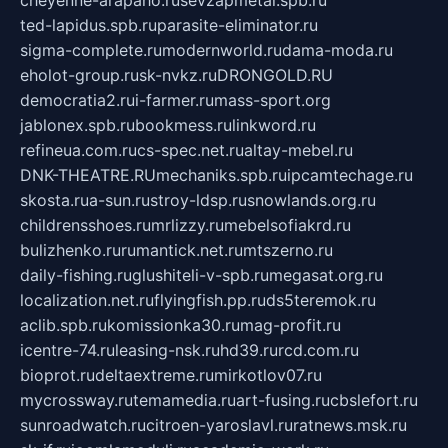
cheyenne-arapaho.ru
sevzapmetal.spb.ru
ted-lapidus.spb.ru
parasite-eliminator.ru
sigma-complete.ru
modernworld.ru
dama-moda.ru
eholot-group.ru
sk-nvkz.ru
DRONGOLD.RU
democratia2.ru
i-farmer.ru
mass-sport.org
jablonex.spb.ru
bookmess.ru
linkword.ru
refineua.com.ru
cs-spec.net.ru
altay-mebel.ru
DNK-THEATRE.RU
mechaniks.spb.ru
ipcamtechage.ru
skosta.ru
a-sun.ru
stroy-ldsp.ru
snowlands.org.ru
childrensshoes.ru
mrlizzy.ru
mebelsofiakrd.ru
bulizhenko.ru
rumantick.net.ru
mtszerno.ru
daily-fishing.ru
glushiteli-v-spb.ru
megasat.org.ru
localization.net.ru
flyingfish.pp.ru
ds5teremok.ru
aclib.spb.ru
komissionka30.ru
mag-profit.ru
icentre-74.ru
leasing-nsk.ru
hd39.ru
rcd.com.ru
bioprot.ru
deltaextreme.ru
mirkotlov07.ru
mycrossway.ru
temamedia.ru
art-fusing.ru
cbslefort.ru
sunroadwatch.ru
citroen-yaroslavl.ru
ratnews.msk.ru