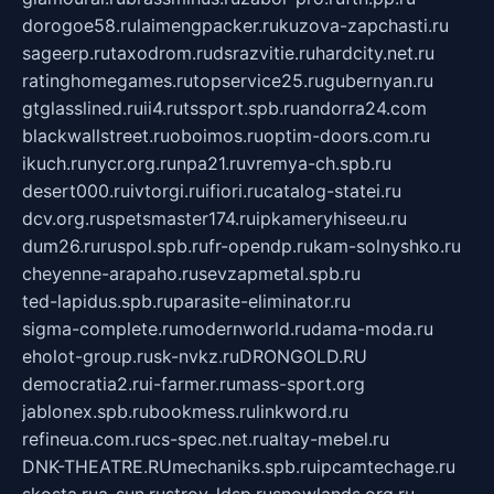
dorogoe58.ru
laimengpacker.ru
kuzova-zapchasti.ru
sageerp.ru
taxodrom.ru
dsrazvitie.ru
hardcity.net.ru
ratinghomegames.ru
topservice25.ru
gubernyan.ru
gtglasslined.ru
ii4.ru
tssport.spb.ru
andorra24.com
blackwallstreet.ru
oboimos.ru
optim-doors.com.ru
ikuch.ru
nycr.org.ru
npa21.ru
vremya-ch.spb.ru
desert000.ru
ivtorgi.ru
ifiori.ru
catalog-statei.ru
dcv.org.ru
spetsmaster174.ru
ipkameryhiseeu.ru
dum26.ru
ruspol.spb.ru
fr-opendp.ru
kam-solnyshko.ru
cheyenne-arapaho.ru
sevzapmetal.spb.ru
ted-lapidus.spb.ru
parasite-eliminator.ru
sigma-complete.ru
modernworld.ru
dama-moda.ru
eholot-group.ru
sk-nvkz.ru
DRONGOLD.RU
democratia2.ru
i-farmer.ru
mass-sport.org
jablonex.spb.ru
bookmess.ru
linkword.ru
refineua.com.ru
cs-spec.net.ru
altay-mebel.ru
DNK-THEATRE.RU
mechaniks.spb.ru
ipcamtechage.ru
skosta.ru
a-sun.ru
stroy-ldsp.ru
snowlands.org.ru