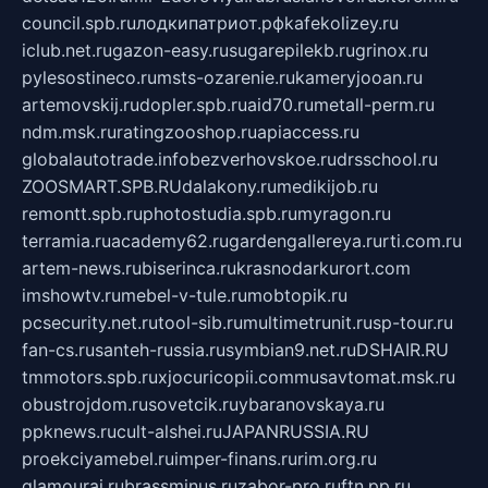
council.spb.ru
лодкипатриот.рф
kafekolizey.ru
iclub.net.ru
gazon-easy.ru
sugarepilekb.ru
grinox.ru
pylesostineco.ru
msts-ozarenie.ru
kameryjooan.ru
artemovskij.ru
dopler.spb.ru
aid70.ru
metall-perm.ru
ndm.msk.ru
ratingzooshop.ru
apiaccess.ru
globalautotrade.info
bezverhovskoe.ru
drsschool.ru
ZOOSMART.SPB.RU
dalakony.ru
medikijob.ru
remontt.spb.ru
photostudia.spb.ru
myragon.ru
terramia.ru
academy62.ru
gardengallereya.ru
rti.com.ru
artem-news.ru
biserinca.ru
krasnodarkurort.com
imshowtv.ru
mebel-v-tule.ru
mobtopik.ru
pcsecurity.net.ru
tool-sib.ru
multimetrunit.ru
sp-tour.ru
fan-cs.ru
santeh-russia.ru
symbian9.net.ru
DSHAIR.RU
tmmotors.spb.ru
xjocuricopii.com
musavtomat.msk.ru
obustrojdom.ru
sovetcik.ru
ybaranovskaya.ru
ppknews.ru
cult-alshei.ru
JAPANRUSSIA.RU
proekciyamebel.ru
imper-finans.ru
rim.org.ru
glamourai.ru
brassminus.ru
zabor-pro.ru
ftn.pp.ru