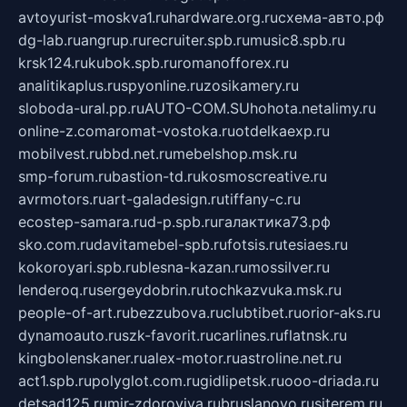
avtoyurist-moskva1.ru
hardware.org.ru
схема-авто.рф
dg-lab.ru
angrup.ru
recruiter.spb.ru
music8.spb.ru
krsk124.ru
kubok.spb.ru
romanofforex.ru
analitikaplus.ru
spyonline.ru
zosikamery.ru
sloboda-ural.pp.ru
AUTO-COM.SU
hohota.net
alimy.ru
online-z.com
aromat-vostoka.ru
otdelkaexp.ru
mobilvest.ru
bbd.net.ru
mebelshop.msk.ru
smp-forum.ru
bastion-td.ru
kosmoscreative.ru
avrmotors.ru
art-galadesign.ru
tiffany-c.ru
ecostep-samara.ru
d-p.spb.ru
галактика73.рф
sko.com.ru
davitamebel-spb.ru
fotsis.ru
tesiaes.ru
kokoroyari.spb.ru
blesna-kazan.ru
mossilver.ru
lenderoq.ru
sergeydobrin.ru
tochkazvuka.msk.ru
people-of-art.ru
bezzubova.ru
clubtibet.ru
orior-aks.ru
dynamoauto.ru
szk-favorit.ru
carlines.ru
flatnsk.ru
kingbolenskaner.ru
alex-motor.ru
astroline.net.ru
act1.spb.ru
polyglot.com.ru
gidlipetsk.ru
ooo-driada.ru
detsad125.ru
mir-zdoroviya.ru
bruslanovo.ru
siterem.ru