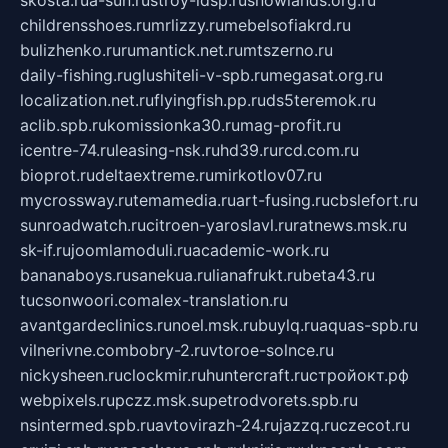
childrensshoes.ru
mrlizzy.ru
mebelsofiakrd.ru
bulizhenko.ru
rumantick.net.ru
mtszerno.ru
daily-fishing.ru
glushiteli-v-spb.ru
megasat.org.ru
localization.net.ru
flyingfish.pp.ru
ds5teremok.ru
aclib.spb.ru
komissionka30.ru
mag-profit.ru
icentre-74.ru
leasing-nsk.ru
hd39.ru
rcd.com.ru
bioprot.ru
deltaextreme.ru
mirkotlov07.ru
mycrossway.ru
temamedia.ru
art-fusing.ru
cbslefort.ru
sunroadwatch.ru
citroen-yaroslavl.ru
ratnews.msk.ru
sk-if.ru
joomlamoduli.ru
academic-work.ru
bananaboys.ru
sanekua.ru
lianafrukt.ru
beta43.ru
tucsonwoori.com
alex-translation.ru
avantgardeclinics.ru
noel.msk.ru
buylq.ru
aquas-spb.ru
vilnerivne.com
bobry-2.ru
vtoroe-solnce.ru
nickysheen.ru
clockmir.ru
huntercraft.ru
стройокт.рф
webpixels.ru
pczz.msk.su
petrodvorets.spb.ru
nsintermed.spb.ru
avtovirazh-24.ru
jazzq.ru
czecot.ru