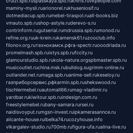
cruizi.spb.ru
spasskaya.spb.ru
kniris.ru
vkpeople.com
maminy-mysli.ru
arionorel.ru
khuseniosif.ru
dotmediacup.spb.ru
mebel-tiraspol.ru
all-books.biz
vmauto.spb.ru
shop-astyle.ru
derevo-s.ru
contrinform.ru
gutserial.ru
mdrussia.spb.ru
monod.ru
refine.org.ru
uk-krein.ru
kamensk61.ru
zooclub.info
filonov.org.ru
технокамск.рф
ra-spectr.ru
ooodriada.ru
promelmash.spb.ru
ixtys.spb.ru
fccity.ru
glamourstudio.spb.ru
kola-nature.org
spbmaster.spb.ru
musicoutlet.ru
china.msk.ru
bulldog.su
grimm-online.ru
outlander.net.ru
maga.spb.ru
anime-sell.ru
keseloy.ru
газприборсервис.рф
karmin.spb.ru
shekswood.ru
tischlermebel.ru
automall66.ru
mag-vladimir.ru
yardbar.ru
kiwitour.spb.ru
indesign.com.ru
freestylemebel.ru
bany-samara.ru
rsei.ru
naidisvoyput.ru
mgsn-invest.ru
ipkamerasannce.ru
alicante-house.ru
ibelka74.ru
cozyhouse.info
vlkargalev-studio.ru
700mb.ru
figura-ufa.ru
alina-live.ru