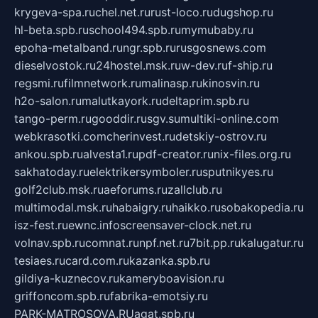
krygeva-spa.ru
chel.net.ru
rust-loco.ru
dugshop.ru
hl-beta.spb.ru
school494.spb.ru
mymubaby.ru
epoha-metalband.ru
ngr.spb.ru
rusgosnews.com
dieselvostok.ru
24hostel.msk.ru
w-dev.ru
f-ship.ru
regsmi.ru
filmnetwork.ru
malinasp.ru
kinosvin.ru
h2o-salon.ru
malutkayork.ru
deltaprim.spb.ru
tango-perm.ru
gooddir.ru
sgv.su
multiki-online.com
webkrasotki.com
cherinvest.ru
detskiy-ostrov.ru
ankou.spb.ru
alvesta1.ru
pdf-creator.ru
nix-files.org.ru
sakhatoday.ru
elektrikersymboler.ru
sputnikyes.ru
golf2club.msk.ru
aeforums.ru
zallclub.ru
multimodal.msk.ru
habaigry.ru
haikko.ru
sobakopedia.ru
isz-fest.ru
ewnc.info
screensaver-clock.net.ru
volnav.spb.ru
comnat.ru
npf.net.ru
7bit.pp.ru
kalugatur.ru
tesiaes.ru
card.com.ru
kazanka.spb.ru
gildiya-kuznecov.ru
kameryboavision.ru
griffoncom.spb.ru
fabrika-emotsiy.ru
PARK-MATROSOVA.RU
agat.spb.ru