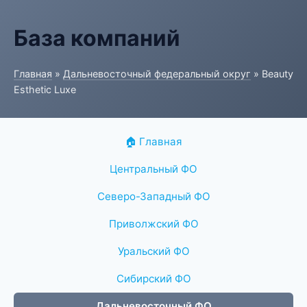
База компаний
Главная
»
Дальневосточный федеральный округ
» Beauty
Esthetic Luxe
🏠 Главная
Центральный ФО
Северо-Западный ФО
Приволжский ФО
Уральский ФО
Сибирский ФО
Дальневосточный ФО