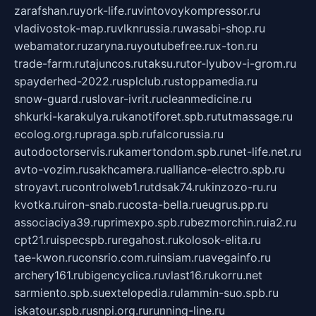
zarafshan.ru
york-life.ru
vintovoykompressor.ru
vladivostok-map.ru
vlknrussia.ru
wasabi-shop.ru
webamator.ru
zaryna.ru
youtubefree.ru
x-ton.ru
trade-farm.ru
tajuncos.ru
taksu.ru
tor-lyubov-i-grom.ru
spayderhed-2022.ru
splclub.ru
stoppamedia.ru
snow-guard.ru
slovar-ivrit.ru
cleanmedicine.ru
shkurki-karakulya.ru
kanotiforet.spb.ru
tutmassage.ru
ecolog.org.ru
praga.spb.ru
falcorussia.ru
autodoctorservis.ru
kamertondom.spb.ru
net-life.net.ru
avto-vozim.ru
sakhcamera.ru
alliance-electro.spb.ru
stroyavt.ru
controlweb1.ru
tdsak74.ru
kinzozo-ru.ru
kvotka.ru
iron-snab.ru
costa-bella.ru
eugrus.pp.ru
associaciya39.ru
primexpo.spb.ru
bezmorchin.ru
ia2.ru
cpt21.ru
ispecspb.ru
regahost.ru
kolosok-elita.ru
tae-kwon.ru
consrio.com.ru
insiam.ru
avegainfo.ru
archery161.ru
bigencyclica.ru
vlast16.ru
korru.net
sarmiento.spb.su
extelopedia.ru
lammin-suo.spb.ru
iskatour.spb.ru
snpi.org.ru
running-line.ru