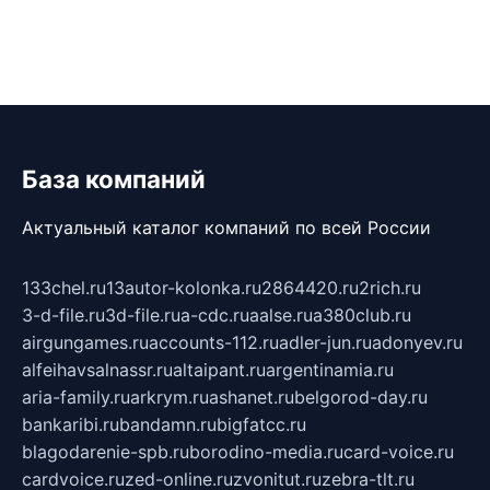
База компаний
Актуальный каталог компаний по всей России
133chel.ru
13autor-kolonka.ru
2864420.ru
2rich.ru
3-d-file.ru
3d-file.ru
a-cdc.ru
aalse.ru
a380club.ru
airgungames.ru
accounts-112.ru
adler-jun.ru
adonyev.ru
alfeihavsalnassr.ru
altaipant.ru
argentinamia.ru
aria-family.ru
arkrym.ru
ashanet.ru
belgorod-day.ru
bankaribi.ru
bandamn.ru
bigfatcc.ru
blagodarenie-spb.ru
borodino-media.ru
card-voice.ru
cardvoice.ru
zed-online.ru
zvonitut.ru
zebra-tlt.ru