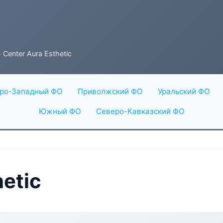
 Center Aura Esthetic
ро-Западный ФО
Приволжский ФО
Уральский ФО
Южный ФО
Северо-Кавказский ФО
hetic