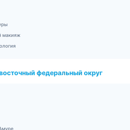
уры
й макияж
тология
евосточный федеральный округ
Амуре