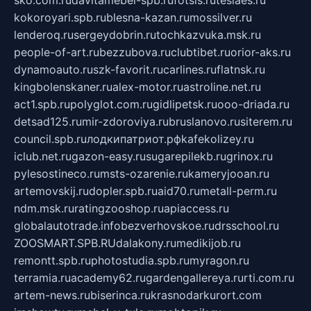
sko.com.ru
davitamebel-spb.ru
fotsis.ru
tesiaes.ru
kokoroyari.spb.ru
blesna-kazan.ru
mossilver.ru
lenderoq.ru
sergeydobrin.ru
tochkazvuka.msk.ru
people-of-art.ru
bezzubova.ru
clubtibet.ru
orior-aks.ru
dynamoauto.ru
szk-favorit.ru
carlines.ru
flatnsk.ru
kingbolenskaner.ru
alex-motor.ru
astroline.net.ru
act1.spb.ru
polyglot.com.ru
gidlipetsk.ru
ooo-driada.ru
detsad125.ru
mir-zdoroviya.ru
bruslanovo.ru
siterem.ru
council.spb.ru
лодкипатриот.рф
kafekolizey.ru
iclub.net.ru
gazon-easy.ru
sugarepilekb.ru
grinox.ru
pylesostineco.ru
msts-ozarenie.ru
kameryjooan.ru
artemovskij.ru
dopler.spb.ru
aid70.ru
metall-perm.ru
ndm.msk.ru
ratingzooshop.ru
apiaccess.ru
globalautotrade.info
bezverhovskoe.ru
drsschool.ru
ZOOSMART.SPB.RU
dalakony.ru
medikijob.ru
remontt.spb.ru
photostudia.spb.ru
myragon.ru
terramia.ru
academy62.ru
gardengallereya.ru
rti.com.ru
artem-news.ru
biserinca.ru
krasnodarkurort.com