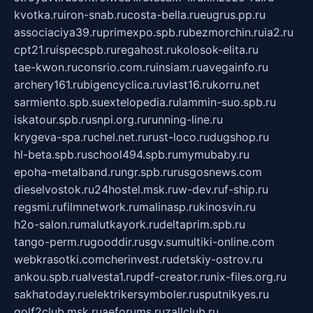
kvotka.ru
iron-snab.ru
costa-bella.ru
eugrus.pp.ru
associaciya39.ru
primexpo.spb.ru
bezmorchin.ru
ia2.ru
cpt21.ru
ispecspb.ru
regahost.ru
kolosok-elita.ru
tae-kwon.ru
consrio.com.ru
insiam.ru
avegainfo.ru
archery161.ru
bigencyclica.ru
vlast16.ru
korru.net
sarmiento.spb.su
extelopedia.ru
lammin-suo.spb.ru
iskatour.spb.ru
snpi.org.ru
running-line.ru
krygeva-spa.ru
chel.net.ru
rust-loco.ru
dugshop.ru
hl-beta.spb.ru
school494.spb.ru
mymubaby.ru
epoha-metalband.ru
ngr.spb.ru
rusgosnews.com
dieselvostok.ru
24hostel.msk.ru
w-dev.ru
f-ship.ru
regsmi.ru
filmnetwork.ru
malinasp.ru
kinosvin.ru
h2o-salon.ru
malutkayork.ru
deltaprim.spb.ru
tango-perm.ru
gooddir.ru
sgv.su
multiki-online.com
webkrasotki.com
cherinvest.ru
detskiy-ostrov.ru
ankou.spb.ru
alvesta1.ru
pdf-creator.ru
nix-files.org.ru
sakhatoday.ru
elektrikersymboler.ru
sputnikyes.ru
golf2club.msk.ru
aeforums.ru
zallclub.ru