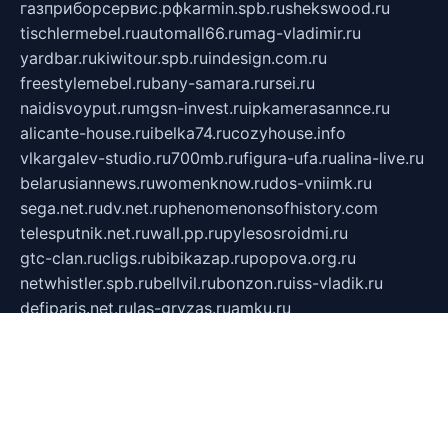
газприборсервис.рф
karmin.spb.ru
shekswood.ru
tischlermebel.ru
automall66.ru
mag-vladimir.ru
yardbar.ru
kiwitour.spb.ru
indesign.com.ru
freestylemebel.ru
bany-samara.ru
rsei.ru
naidisvoyput.ru
mgsn-invest.ru
ipkamerasannce.ru
alicante-house.ru
ibelka74.ru
cozyhouse.info
vlkargalev-studio.ru
700mb.ru
figura-ufa.ru
alina-live.ru
belarusiannews.ru
womenknow.ru
dos-vniimk.ru
sega.net.ru
dv.net.ru
phenomenonsofhistory.com
telesputnik.net.ru
wall.pp.ru
pylesosroidmi.ru
gtc-clan.ru
cligs.ru
bibikazap.ru
popova.org.ru
netwhistler.spb.ru
bellvil.ru
bonzon.ru
iss-vladik.ru
defiparis.net.ru
las-gryzas.ru
amku.ru
electednews.spb.ru
feather.org.ru
spar72.ru
tankiigri.ru
dominus.com.ru
ibtree.ru
sanykool.pp.ru
unixlib.org.ru
menatep.spb.ru
gartenterrassen.ru
printeka.ru
skvozilka.com.ru
parkovka-pub.ru
lovemobi.ru
art-ru.ru
emulatorz.com.ru
alucomp.com.ru
tatforum.com.ru