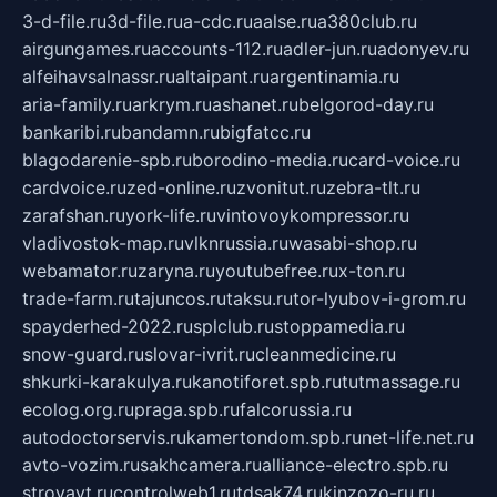
3-d-file.ru
3d-file.ru
a-cdc.ru
aalse.ru
a380club.ru
airgungames.ru
accounts-112.ru
adler-jun.ru
adonyev.ru
alfeihavsalnassr.ru
altaipant.ru
argentinamia.ru
aria-family.ru
arkrym.ru
ashanet.ru
belgorod-day.ru
bankaribi.ru
bandamn.ru
bigfatcc.ru
blagodarenie-spb.ru
borodino-media.ru
card-voice.ru
cardvoice.ru
zed-online.ru
zvonitut.ru
zebra-tlt.ru
zarafshan.ru
york-life.ru
vintovoykompressor.ru
vladivostok-map.ru
vlknrussia.ru
wasabi-shop.ru
webamator.ru
zaryna.ru
youtubefree.ru
x-ton.ru
trade-farm.ru
tajuncos.ru
taksu.ru
tor-lyubov-i-grom.ru
spayderhed-2022.ru
splclub.ru
stoppamedia.ru
snow-guard.ru
slovar-ivrit.ru
cleanmedicine.ru
shkurki-karakulya.ru
kanotiforet.spb.ru
tutmassage.ru
ecolog.org.ru
praga.spb.ru
falcorussia.ru
autodoctorservis.ru
kamertondom.spb.ru
net-life.net.ru
avto-vozim.ru
sakhcamera.ru
alliance-electro.spb.ru
stroyavt.ru
controlweb1.ru
tdsak74.ru
kinzozo-ru.ru