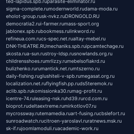
ted-lapidus.spb.ru
parasite-eliminator.ru
sigma-complete.ru
modernworld.ru
dama-moda.ru
eholot-group.ru
sk-nvkz.ru
DRONGOLD.RU
democratia2.ru
i-farmer.ru
mass-sport.org
jablonex.spb.ru
bookmess.ru
linkword.ru
refineua.com.ru
cs-spec.net.ru
altay-mebel.ru
DNK-THEATRE.RU
mechaniks.spb.ru
ipcamtechage.ru
skosta.ru
a-sun.ru
stroy-ldsp.ru
snowlands.org.ru
childrensshoes.ru
mrlizzy.ru
mebelsofiakrd.ru
bulizhenko.ru
rumantick.net.ru
mtszerno.ru
daily-fishing.ru
glushiteli-v-spb.ru
megasat.org.ru
localization.net.ru
flyingfish.pp.ru
ds5teremok.ru
aclib.spb.ru
komissionka30.ru
mag-profit.ru
icentre-74.ru
leasing-nsk.ru
hd39.ru
rcd.com.ru
bioprot.ru
deltaextreme.ru
mirkotlov07.ru
mycrossway.ru
temamedia.ru
art-fusing.ru
cbslefort.ru
sunroadwatch.ru
citroen-yaroslavl.ru
ratnews.msk.ru
sk-if.ru
joomlamoduli.ru
academic-work.ru