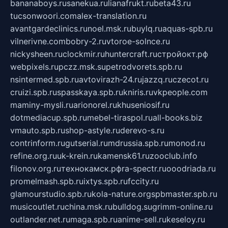
bananaboys.ru
sanekua.ru
lianafrukt.ru
beta43.ru
tucsonwoori.com
alex-translation.ru
avantgardeclinics.ru
noel.msk.ru
buylq.ru
aquas-spb.ru
vilnerivne.com
bobry-2.ru
vtoroe-solnce.ru
nickysheen.ru
clockmir.ru
huntercraft.ru
стройокт.рф
webpixels.ru
pczz.msk.su
petrodvorets.spb.ru
nsintermed.spb.ru
avtovirazh-24.ru
jazzq.ru
czecot.ru
cruizi.spb.ru
spasskaya.spb.ru
kniris.ru
vkpeople.com
maminy-mysli.ru
arionorel.ru
khuseniosif.ru
dotmediacup.spb.ru
mebel-tiraspol.ru
all-books.biz
vmauto.spb.ru
shop-astyle.ru
derevo-s.ru
contrinform.ru
gutserial.ru
mdrussia.spb.ru
monod.ru
refine.org.ru
uk-krein.ru
kamensk61.ru
zooclub.info
filonov.org.ru
технокамск.рф
ra-spectr.ru
ooodriada.ru
promelmash.spb.ru
ixtys.spb.ru
fccity.ru
glamourstudio.spb.ru
kola-nature.org
spbmaster.spb.ru
musicoutlet.ru
china.msk.ru
bulldog.su
grimm-online.ru
outlander.net.ru
maga.spb.ru
anime-sell.ru
keseloy.ru