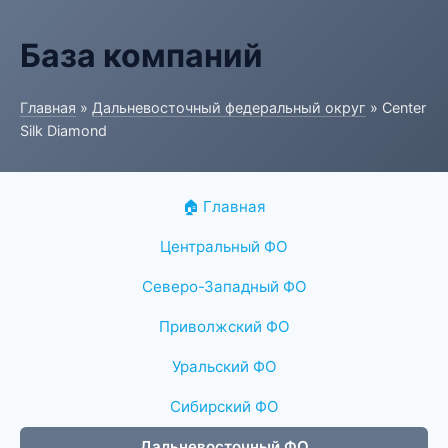
База компаний
Главная
»
Дальневосточный федеральный округ
» Center
Silk Diamond
🏠 Главная
Центральный ФО
Северо-Западный ФО
Приволжский ФО
Уральский ФО
Сибирский ФО
Дальневосточный ФО