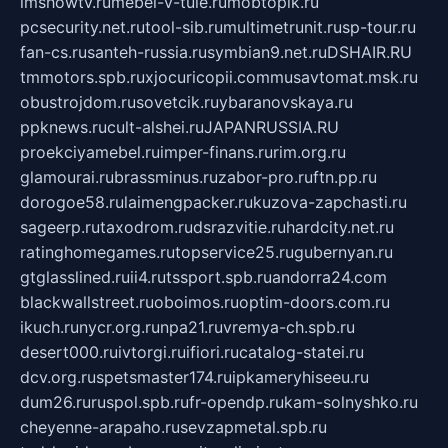
imshowtv.ru
mebel-v-tule.ru
mobtopik.ru
pcsecurity.net.ru
tool-sib.ru
multimetrunit.ru
sp-tour.ru
fan-cs.ru
santeh-russia.ru
symbian9.net.ru
DSHAIR.RU
tmmotors.spb.ru
xjocuricopii.com
musavtomat.msk.ru
obustrojdom.ru
sovetcik.ru
ybaranovskaya.ru
ppknews.ru
cult-alshei.ru
JAPANRUSSIA.RU
proekciyamebel.ru
imper-finans.ru
rim.org.ru
glamourai.ru
brassminus.ru
zabor-pro.ru
ftn.pp.ru
dorogoe58.ru
laimengpacker.ru
kuzova-zapchasti.ru
sageerp.ru
taxodrom.ru
dsrazvitie.ru
hardcity.net.ru
ratinghomegames.ru
topservice25.ru
gubernyan.ru
gtglasslined.ru
ii4.ru
tssport.spb.ru
andorra24.com
blackwallstreet.ru
oboimos.ru
optim-doors.com.ru
ikuch.ru
nycr.org.ru
npa21.ru
vremya-ch.spb.ru
desert000.ru
ivtorgi.ru
ifiori.ru
catalog-statei.ru
dcv.org.ru
spetsmaster174.ru
ipkameryhiseeu.ru
dum26.ru
ruspol.spb.ru
fr-opendp.ru
kam-solnyshko.ru
cheyenne-arapaho.ru
sevzapmetal.spb.ru