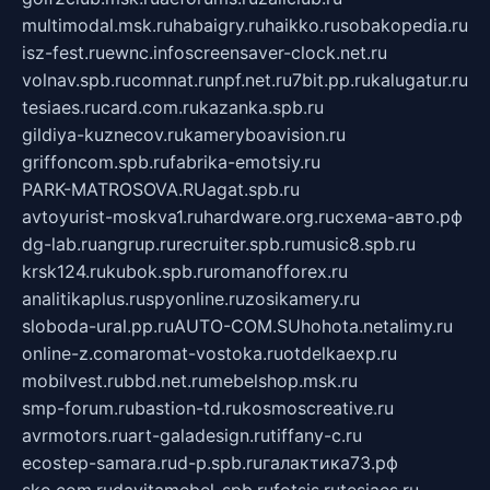
multimodal.msk.ru
habaigry.ru
haikko.ru
sobakopedia.ru
isz-fest.ru
ewnc.info
screensaver-clock.net.ru
volnav.spb.ru
comnat.ru
npf.net.ru
7bit.pp.ru
kalugatur.ru
tesiaes.ru
card.com.ru
kazanka.spb.ru
gildiya-kuznecov.ru
kameryboavision.ru
griffoncom.spb.ru
fabrika-emotsiy.ru
PARK-MATROSOVA.RU
agat.spb.ru
avtoyurist-moskva1.ru
hardware.org.ru
схема-авто.рф
dg-lab.ru
angrup.ru
recruiter.spb.ru
music8.spb.ru
krsk124.ru
kubok.spb.ru
romanofforex.ru
analitikaplus.ru
spyonline.ru
zosikamery.ru
sloboda-ural.pp.ru
AUTO-COM.SU
hohota.net
alimy.ru
online-z.com
aromat-vostoka.ru
otdelkaexp.ru
mobilvest.ru
bbd.net.ru
mebelshop.msk.ru
smp-forum.ru
bastion-td.ru
kosmoscreative.ru
avrmotors.ru
art-galadesign.ru
tiffany-c.ru
ecostep-samara.ru
d-p.spb.ru
галактика73.рф