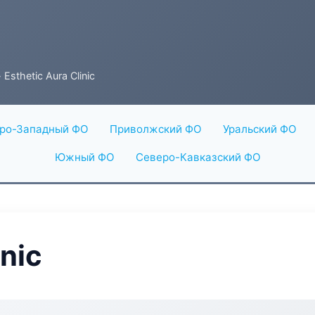
 Esthetic Aura Clinic
ро-Западный ФО
Приволжский ФО
Уральский ФО
Южный ФО
Северо-Кавказский ФО
inic