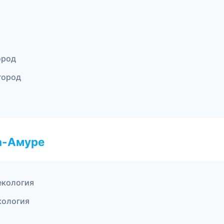
ород
город
а-Амуре
некология
кология