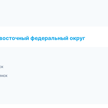
евосточный федеральный округ
ск
инск