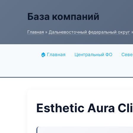
База компаний
Главная
»
Дальневосточный федеральный округ
»
🏠 Главная
Центральный ФО
Севе
Esthetic Aura Cl