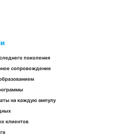
ми
следнего поколения
урное сопровождение
образованием
программы
аты на каждую ампулу
одных
ых клиентов
га