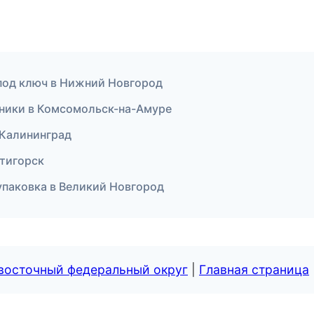
 под ключ в Нижний Новгород
иники в Комсомольск-на-Амуре
в Калининград
ятигорск
паковка в Великий Новгород
евосточный федеральный округ
|
Главная страница