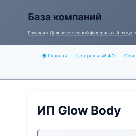
База компаний
Главная
»
Дальневосточный федеральный округ
»
🏠 Главная
Центральный ФО
Севе
ИП Glow Body