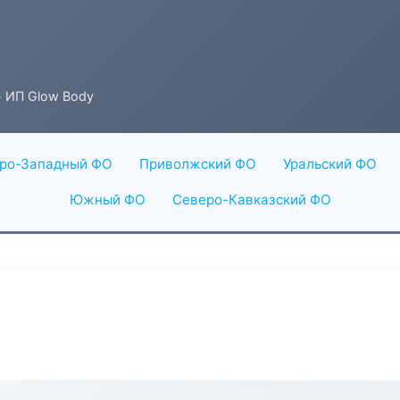
 ИП Glow Body
ро-Западный ФО
Приволжский ФО
Уральский ФО
Южный ФО
Северо-Кавказский ФО