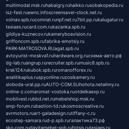
multimodal.msk.ru
habaigry.ru
haikko.ru
sobakopedia.ru
isz-fest.ru
ewnc.info
screensaver-clock.net.ru
volnav.spb.ru
comnat.ru
npf.net.ru
7bit.pp.ru
kalugatur.ru
tesiaes.ru
card.com.ru
kazanka.spb.ru
gildiya-kuznecov.ru
kameryboavision.ru
griffoncom.spb.ru
fabrika-emotsiy.ru
PARK-MATROSOVA.RU
agat.spb.ru
avtoyurist-moskva1.ru
hardware.org.ru
схема-авто.рф
dg-lab.ru
angrup.ru
recruiter.spb.ru
music8.spb.ru
krsk124.ru
kubok.spb.ru
romanofforex.ru
analitikaplus.ru
spyonline.ru
zosikamery.ru
sloboda-ural.pp.ru
AUTO-COM.SU
hohota.net
alimy.ru
online-z.com
aromat-vostoka.ru
otdelkaexp.ru
mobilvest.ru
bbd.net.ru
mebelshop.msk.ru
smp-forum.ru
bastion-td.ru
kosmoscreative.ru
avrmotors.ru
art-galadesign.ru
tiffany-c.ru
ecostep-samara.ru
d-p.spb.ru
галактика73.рф
sko.com.ru
davitamebel-spb.ru
fotsis.ru
tesiaes.ru