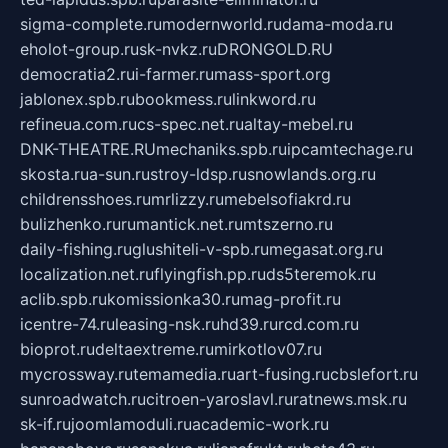
sigma-complete.ru
modernworld.ru
dama-moda.ru
eholot-group.ru
sk-nvkz.ru
DRONGOLD.RU
democratia2.ru
i-farmer.ru
mass-sport.org
jablonex.spb.ru
bookmess.ru
linkword.ru
refineua.com.ru
cs-spec.net.ru
altay-mebel.ru
DNK-THEATRE.RU
mechaniks.spb.ru
ipcamtechage.ru
skosta.ru
a-sun.ru
stroy-ldsp.ru
snowlands.org.ru
childrensshoes.ru
mrlizzy.ru
mebelsofiakrd.ru
bulizhenko.ru
rumantick.net.ru
mtszerno.ru
daily-fishing.ru
glushiteli-v-spb.ru
megasat.org.ru
localization.net.ru
flyingfish.pp.ru
ds5teremok.ru
aclib.spb.ru
komissionka30.ru
mag-profit.ru
icentre-74.ru
leasing-nsk.ru
hd39.ru
rcd.com.ru
bioprot.ru
deltaextreme.ru
mirkotlov07.ru
mycrossway.ru
temamedia.ru
art-fusing.ru
cbslefort.ru
sunroadwatch.ru
citroen-yaroslavl.ru
ratnews.msk.ru
sk-if.ru
joomlamoduli.ru
academic-work.ru