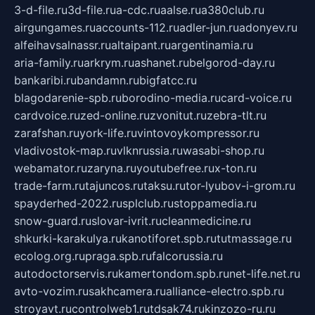
3-d-file.ru
3d-file.ru
a-cdc.ru
aalse.ru
a380club.ru
airgungames.ru
accounts-112.ru
adler-jun.ru
adonyev.ru
alfeihavsalnassr.ru
altaipant.ru
argentinamia.ru
aria-family.ru
arkrym.ru
ashanet.ru
belgorod-day.ru
bankaribi.ru
bandamn.ru
bigfatcc.ru
blagodarenie-spb.ru
borodino-media.ru
card-voice.ru
cardvoice.ru
zed-online.ru
zvonitut.ru
zebra-tlt.ru
zarafshan.ru
york-life.ru
vintovoykompressor.ru
vladivostok-map.ru
vlknrussia.ru
wasabi-shop.ru
webamator.ru
zaryna.ru
youtubefree.ru
x-ton.ru
trade-farm.ru
tajuncos.ru
taksu.ru
tor-lyubov-i-grom.ru
spayderhed-2022.ru
splclub.ru
stoppamedia.ru
snow-guard.ru
slovar-ivrit.ru
cleanmedicine.ru
shkurki-karakulya.ru
kanotiforet.spb.ru
tutmassage.ru
ecolog.org.ru
praga.spb.ru
falcorussia.ru
autodoctorservis.ru
kamertondom.spb.ru
net-life.net.ru
avto-vozim.ru
sakhcamera.ru
alliance-electro.spb.ru
stroyavt.ru
controlweb1.ru
tdsak74.ru
kinzozo-ru.ru