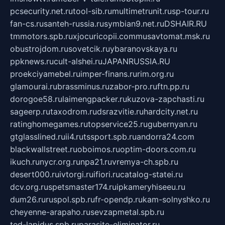
pcsecurity.net.ru
tool-sib.ru
multimetrunit.ru
sp-tour.ru
fan-cs.ru
santeh-russia.ru
symbian9.net.ru
DSHAIR.RU
tmmotors.spb.ru
xjocuricopii.com
musavtomat.msk.ru
obustrojdom.ru
sovetcik.ru
ybaranovskaya.ru
ppknews.ru
cult-alshei.ru
JAPANRUSSIA.RU
proekciyamebel.ru
imper-finans.ru
rim.org.ru
glamourai.ru
brassminus.ru
zabor-pro.ru
ftn.pp.ru
dorogoe58.ru
laimengpacker.ru
kuzova-zapchasti.ru
sageerp.ru
taxodrom.ru
dsrazvitie.ru
hardcity.net.ru
ratinghomegames.ru
topservice25.ru
gubernyan.ru
gtglasslined.ru
ii4.ru
tssport.spb.ru
andorra24.com
blackwallstreet.ru
oboimos.ru
optim-doors.com.ru
ikuch.ru
nycr.org.ru
npa21.ru
vremya-ch.spb.ru
desert000.ru
ivtorgi.ru
ifiori.ru
catalog-statei.ru
dcv.org.ru
spetsmaster174.ru
ipkameryhiseeu.ru
dum26.ru
ruspol.spb.ru
fr-opendp.ru
kam-solnyshko.ru
cheyenne-arapaho.ru
sevzapmetal.spb.ru
ted-lapidus.spb.ru
parasite-eliminator.ru