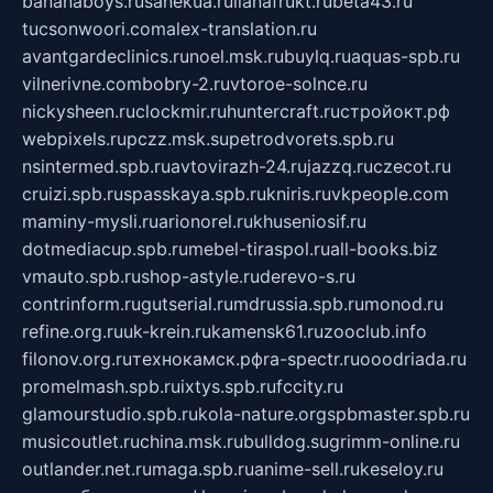
bananaboys.ru
sanekua.ru
lianafrukt.ru
beta43.ru
tucsonwoori.com
alex-translation.ru
avantgardeclinics.ru
noel.msk.ru
buylq.ru
aquas-spb.ru
vilnerivne.com
bobry-2.ru
vtoroe-solnce.ru
nickysheen.ru
clockmir.ru
huntercraft.ru
стройокт.рф
webpixels.ru
pczz.msk.su
petrodvorets.spb.ru
nsintermed.spb.ru
avtovirazh-24.ru
jazzq.ru
czecot.ru
cruizi.spb.ru
spasskaya.spb.ru
kniris.ru
vkpeople.com
maminy-mysli.ru
arionorel.ru
khuseniosif.ru
dotmediacup.spb.ru
mebel-tiraspol.ru
all-books.biz
vmauto.spb.ru
shop-astyle.ru
derevo-s.ru
contrinform.ru
gutserial.ru
mdrussia.spb.ru
monod.ru
refine.org.ru
uk-krein.ru
kamensk61.ru
zooclub.info
filonov.org.ru
технокамск.рф
ra-spectr.ru
ooodriada.ru
promelmash.spb.ru
ixtys.spb.ru
fccity.ru
glamourstudio.spb.ru
kola-nature.org
spbmaster.spb.ru
musicoutlet.ru
china.msk.ru
bulldog.su
grimm-online.ru
outlander.net.ru
maga.spb.ru
anime-sell.ru
keseloy.ru