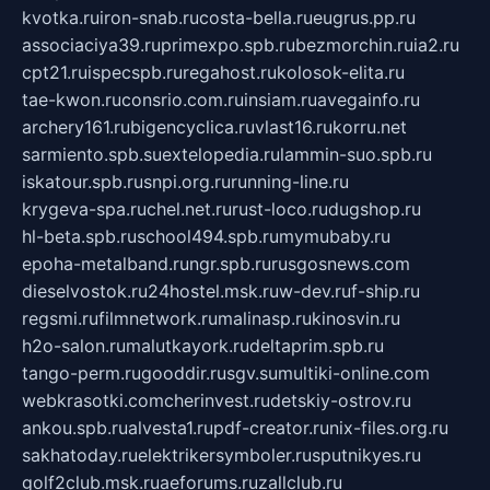
kvotka.ru
iron-snab.ru
costa-bella.ru
eugrus.pp.ru
associaciya39.ru
primexpo.spb.ru
bezmorchin.ru
ia2.ru
cpt21.ru
ispecspb.ru
regahost.ru
kolosok-elita.ru
tae-kwon.ru
consrio.com.ru
insiam.ru
avegainfo.ru
archery161.ru
bigencyclica.ru
vlast16.ru
korru.net
sarmiento.spb.su
extelopedia.ru
lammin-suo.spb.ru
iskatour.spb.ru
snpi.org.ru
running-line.ru
krygeva-spa.ru
chel.net.ru
rust-loco.ru
dugshop.ru
hl-beta.spb.ru
school494.spb.ru
mymubaby.ru
epoha-metalband.ru
ngr.spb.ru
rusgosnews.com
dieselvostok.ru
24hostel.msk.ru
w-dev.ru
f-ship.ru
regsmi.ru
filmnetwork.ru
malinasp.ru
kinosvin.ru
h2o-salon.ru
malutkayork.ru
deltaprim.spb.ru
tango-perm.ru
gooddir.ru
sgv.su
multiki-online.com
webkrasotki.com
cherinvest.ru
detskiy-ostrov.ru
ankou.spb.ru
alvesta1.ru
pdf-creator.ru
nix-files.org.ru
sakhatoday.ru
elektrikersymboler.ru
sputnikyes.ru
golf2club.msk.ru
aeforums.ru
zallclub.ru