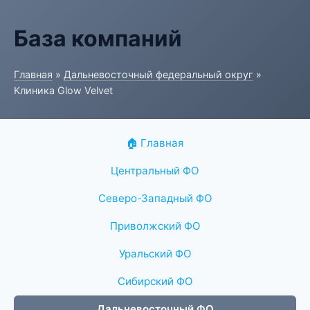
База компаний
Главная
»
Дальневосточный федеральный округ
»
Клиника Glow Velvet
🏠 Главная
Центральный ФО
Северо-Западный ФО
Приволжский ФО
Уральский ФО
Сибирский ФО
Дальневосточный ФО