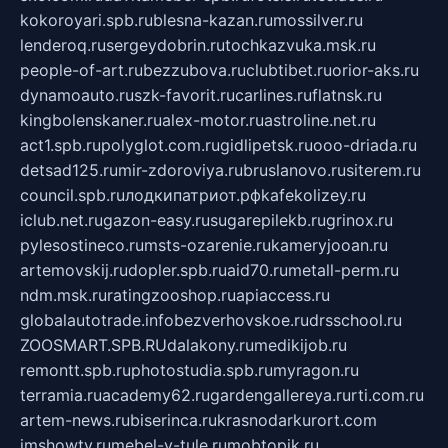
kokoroyari.spb.ru
blesna-kazan.ru
mossilver.ru
lenderoq.ru
sergeydobrin.ru
tochkazvuka.msk.ru
people-of-art.ru
bezzubova.ru
clubtibet.ru
orior-aks.ru
dynamoauto.ru
szk-favorit.ru
carlines.ru
flatnsk.ru
kingbolenskaner.ru
alex-motor.ru
astroline.net.ru
act1.spb.ru
polyglot.com.ru
gidlipetsk.ru
ooo-driada.ru
detsad125.ru
mir-zdoroviya.ru
bruslanovo.ru
siterem.ru
council.spb.ru
лодкипатриот.рф
kafekolizey.ru
iclub.net.ru
gazon-easy.ru
sugarepilekb.ru
grinox.ru
pylesostineco.ru
msts-ozarenie.ru
kameryjooan.ru
artemovskij.ru
dopler.spb.ru
aid70.ru
metall-perm.ru
ndm.msk.ru
ratingzooshop.ru
apiaccess.ru
globalautotrade.info
bezverhovskoe.ru
drsschool.ru
ZOOSMART.SPB.RU
dalakony.ru
medikijob.ru
remontt.spb.ru
photostudia.spb.ru
myragon.ru
terramia.ru
academy62.ru
gardengallereya.ru
rti.com.ru
artem-news.ru
biserinca.ru
krasnodarkurort.com
imshowtv.ru
mebel-v-tule.ru
mobtopik.ru