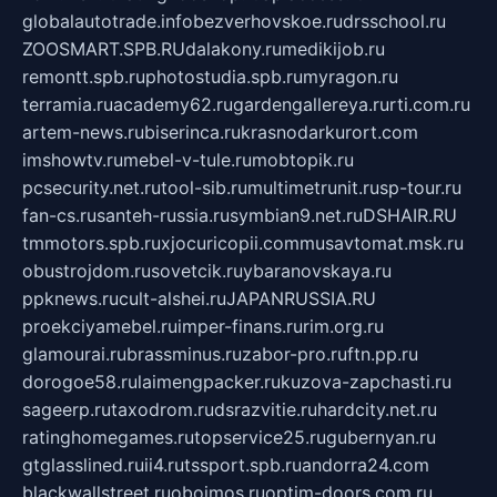
globalautotrade.info
bezverhovskoe.ru
drsschool.ru
ZOOSMART.SPB.RU
dalakony.ru
medikijob.ru
remontt.spb.ru
photostudia.spb.ru
myragon.ru
terramia.ru
academy62.ru
gardengallereya.ru
rti.com.ru
artem-news.ru
biserinca.ru
krasnodarkurort.com
imshowtv.ru
mebel-v-tule.ru
mobtopik.ru
pcsecurity.net.ru
tool-sib.ru
multimetrunit.ru
sp-tour.ru
fan-cs.ru
santeh-russia.ru
symbian9.net.ru
DSHAIR.RU
tmmotors.spb.ru
xjocuricopii.com
musavtomat.msk.ru
obustrojdom.ru
sovetcik.ru
ybaranovskaya.ru
ppknews.ru
cult-alshei.ru
JAPANRUSSIA.RU
proekciyamebel.ru
imper-finans.ru
rim.org.ru
glamourai.ru
brassminus.ru
zabor-pro.ru
ftn.pp.ru
dorogoe58.ru
laimengpacker.ru
kuzova-zapchasti.ru
sageerp.ru
taxodrom.ru
dsrazvitie.ru
hardcity.net.ru
ratinghomegames.ru
topservice25.ru
gubernyan.ru
gtglasslined.ru
ii4.ru
tssport.spb.ru
andorra24.com
blackwallstreet.ru
oboimos.ru
optim-doors.com.ru