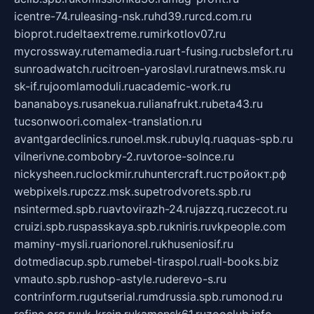
icentre-74.ru
leasing-nsk.ru
hd39.ru
rcd.com.ru
bioprot.ru
deltaextreme.ru
mirkotlov07.ru
mycrossway.ru
temamedia.ru
art-fusing.ru
cbslefort.ru
sunroadwatch.ru
citroen-yaroslavl.ru
ratnews.msk.ru
sk-if.ru
joomlamoduli.ru
academic-work.ru
bananaboys.ru
sanekua.ru
lianafrukt.ru
beta43.ru
tucsonwoori.com
alex-translation.ru
avantgardeclinics.ru
noel.msk.ru
buylq.ru
aquas-spb.ru
vilnerivne.com
bobry-2.ru
vtoroe-solnce.ru
nickysheen.ru
clockmir.ru
huntercraft.ru
стройокт.рф
webpixels.ru
pczz.msk.su
petrodvorets.spb.ru
nsintermed.spb.ru
avtovirazh-24.ru
jazzq.ru
czecot.ru
cruizi.spb.ru
spasskaya.spb.ru
kniris.ru
vkpeople.com
maminy-mysli.ru
arionorel.ru
khuseniosif.ru
dotmediacup.spb.ru
mebel-tiraspol.ru
all-books.biz
vmauto.spb.ru
shop-astyle.ru
derevo-s.ru
contrinform.ru
gutserial.ru
mdrussia.spb.ru
monod.ru
refine.org.ru
uk-krein.ru
kamensk61.ru
zooclub.info