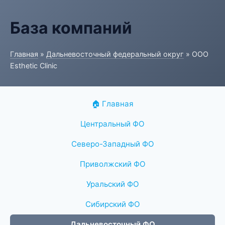
База компаний
Главная
»
Дальневосточный федеральный округ
» ООО
Esthetic Clinic
🏠 Главная
Центральный ФО
Северо-Западный ФО
Приволжский ФО
Уральский ФО
Сибирский ФО
Дальневосточный ФО