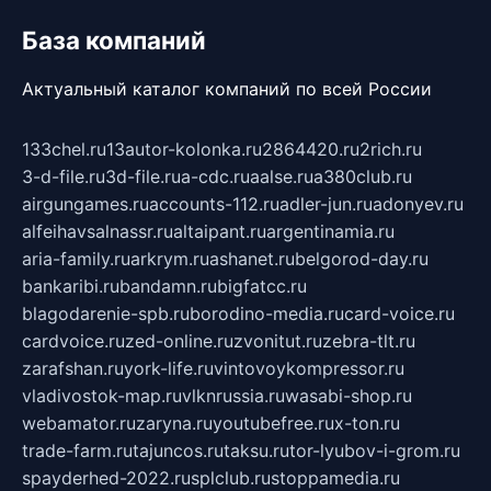
База компаний
Актуальный каталог компаний по всей России
133chel.ru
13autor-kolonka.ru
2864420.ru
2rich.ru
3-d-file.ru
3d-file.ru
a-cdc.ru
aalse.ru
a380club.ru
airgungames.ru
accounts-112.ru
adler-jun.ru
adonyev.ru
alfeihavsalnassr.ru
altaipant.ru
argentinamia.ru
aria-family.ru
arkrym.ru
ashanet.ru
belgorod-day.ru
bankaribi.ru
bandamn.ru
bigfatcc.ru
blagodarenie-spb.ru
borodino-media.ru
card-voice.ru
cardvoice.ru
zed-online.ru
zvonitut.ru
zebra-tlt.ru
zarafshan.ru
york-life.ru
vintovoykompressor.ru
vladivostok-map.ru
vlknrussia.ru
wasabi-shop.ru
webamator.ru
zaryna.ru
youtubefree.ru
x-ton.ru
trade-farm.ru
tajuncos.ru
taksu.ru
tor-lyubov-i-grom.ru
spayderhed-2022.ru
splclub.ru
stoppamedia.ru