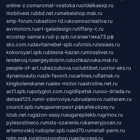
online-z.com
aromat-vostoka.ru
otdelkaexp.ru
mobilvest.ru
bbd.net.ru
mebelshop.msk.ru
smp-forum.ru
bastion-td.ru
kosmoscreative.ru
avrmotors.ru
art-galadesign.ru
tiffany-c.ru
ecostep-samara.ru
d-p.spb.ru
галактика73.рф
sko.com.ru
davitamebel-spb.ru
fotsis.ru
tesiaes.ru
kokoroyari.spb.ru
blesna-kazan.ru
mossilver.ru
lenderoq.ru
sergeydobrin.ru
tochkazvuka.msk.ru
people-of-art.ru
bezzubova.ru
clubtibet.ru
orior-aks.ru
dynamoauto.ru
szk-favorit.ru
carlines.ru
flatnsk.ru
kingbolenskaner.ru
alex-motor.ru
astroline.net.ru
act1.spb.ru
polyglot.com.ru
gidlipetsk.ru
ooo-driada.ru
detsad125.ru
mir-zdoroviya.ru
bruslanovo.ru
siterem.ru
council.spb.ru
лодкипатриот.рф
kafekolizey.ru
iclub.net.ru
gazon-easy.ru
sugarepilekb.ru
grinox.ru
pylesostineco.ru
msts-ozarenie.ru
kameryjooan.ru
artemovskij.ru
dopler.spb.ru
aid70.ru
metall-perm.ru
ndm.msk.ru
ratingzooshop.ru
apiaccess.ru