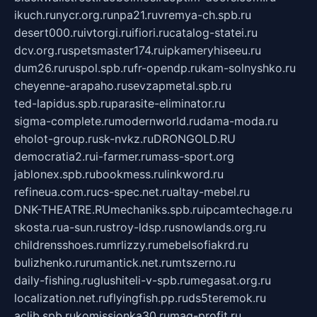
ikuch.ru
nycr.org.ru
npa21.ru
vremya-ch.spb.ru
desert000.ru
ivtorgi.ru
ifiori.ru
catalog-statei.ru
dcv.org.ru
spetsmaster174.ru
ipkameryhiseeu.ru
dum26.ru
ruspol.spb.ru
fr-opendp.ru
kam-solnyshko.ru
cheyenne-arapaho.ru
sevzapmetal.spb.ru
ted-lapidus.spb.ru
parasite-eliminator.ru
sigma-complete.ru
modernworld.ru
dama-moda.ru
eholot-group.ru
sk-nvkz.ru
DRONGOLD.RU
democratia2.ru
i-farmer.ru
mass-sport.org
jablonex.spb.ru
bookmess.ru
linkword.ru
refineua.com.ru
cs-spec.net.ru
altay-mebel.ru
DNK-THEATRE.RU
mechaniks.spb.ru
ipcamtechage.ru
skosta.ru
a-sun.ru
stroy-ldsp.ru
snowlands.org.ru
childrensshoes.ru
mrlizzy.ru
mebelsofiakrd.ru
bulizhenko.ru
rumantick.net.ru
mtszerno.ru
daily-fishing.ru
glushiteli-v-spb.ru
megasat.org.ru
localization.net.ru
flyingfish.pp.ru
ds5teremok.ru
aclib.spb.ru
komissionka30.ru
mag-profit.ru