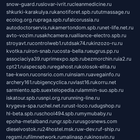
snow-guard.ru
slovar-ivrit.ru
cleanmedicine.ru
shkurki-karakulya.ru
kanotiforet.spb.ru
tutmassage.ru
ecolog.org.ru
praga.spb.ru
falcorussia.ru
autodoctorservis.ru
kamertondom.spb.ru
net-life.net.ru
avto-vozim.ru
sakhcamera.ru
alliance-electro.spb.ru
stroyavt.ru
controlweb1.ru
tdsak74.ru
kinzozo-ru.ru
kvotka.ru
iron-snab.ru
costa-bella.ru
eugrus.pp.ru
associaciya39.ru
primexpo.spb.ru
bezmorchin.ru
ia2.ru
cpt21.ru
ispecspb.ru
regahost.ru
kolosok-elita.ru
tae-kwon.ru
consrio.com.ru
insiam.ru
avegainfo.ru
archery161.ru
bigencyclica.ru
vlast16.ru
korru.net
sarmiento.spb.su
extelopedia.ru
lammin-suo.spb.ru
iskatour.spb.ru
snpi.org.ru
running-line.ru
krygeva-spa.ru
chel.net.ru
rust-loco.ru
dugshop.ru
hl-beta.spb.ru
school494.spb.ru
mymubaby.ru
epoha-metalband.ru
ngr.spb.ru
rusgosnews.com
dieselvostok.ru
24hostel.msk.ru
w-dev.ru
f-ship.ru
regsmi.ru
filmnetwork.ru
malinasp.ru
kinosvin.ru