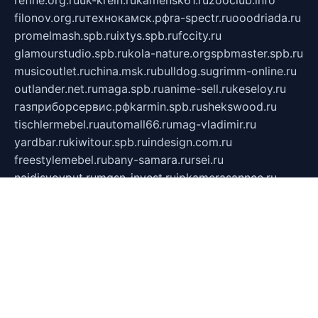
filonov.org.ru
технокамск.рф
ra-spectr.ru
ooodriada.ru
promelmash.spb.ru
ixtys.spb.ru
fccity.ru
glamourstudio.spb.ru
kola-nature.org
spbmaster.spb.ru
musicoutlet.ru
china.msk.ru
bulldog.su
grimm-online.ru
outlander.net.ru
maga.spb.ru
anime-sell.ru
keseloy.ru
газприборсервис.рф
karmin.spb.ru
shekswood.ru
tischlermebel.ru
automall66.ru
mag-vladimir.ru
yardbar.ru
kiwitour.spb.ru
indesign.com.ru
freestylemebel.ru
bany-samara.ru
rsei.ru
naidisvoyput.ru
mgsn-invest.ru
ipkamerasannce.ru
alicante-house.ru
ibelka74.ru
cozyhouse.info
vlkargalev-studio.ru
700mb.ru
figura-ufa.ru
alina-live.ru
belarusiannews.ru
womenknow.ru
dos-vniimk.ru
sega.net.ru
dv.net.ru
phenomenonsofhistory.com
telesputnik.net.ru
wall.pp.ru
pylesosroidmi.ru
gtc-clan.ru
cligs.ru
bibikazap.ru
popova.org.ru
netwhistler.spb.ru
bellvil.ru
bonzon.ru
iss-vladik.ru