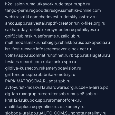
h2o-salon.ru
malutkayork.ru
deltaprim.spb.ru
tango-perm.ru
gooddir.ru
sgv.su
multiki-online.com
webkrasotki.com
cherinvest.ru
detskiy-ostrov.ru
ankou.spb.ru
alvesta1.ru
pdf-creator.ru
nix-files.org.ru
sakhatoday.ru
elektrikersymboler.ru
sputnikyes.ru
golf2club.msk.ru
aeforums.ru
zallclub.ru
multimodal.msk.ru
habaigry.ru
haikko.ru
sobakopedia.ru
isz-fest.ru
ewnc.info
screensaver-clock.net.ru
volnav.spb.ru
comnat.ru
npf.net.ru
7bit.pp.ru
kalugatur.ru
tesiaes.ru
card.com.ru
kazanka.spb.ru
gildiya-kuznecov.ru
kameryboavision.ru
griffoncom.spb.ru
fabrika-emotsiy.ru
PARK-MATROSOVA.RU
agat.spb.ru
avtoyurist-moskva1.ru
hardware.org.ru
схема-авто.рф
dg-lab.ru
angrup.ru
recruiter.spb.ru
music8.spb.ru
krsk124.ru
kubok.spb.ru
romanofforex.ru
analitikaplus.ru
spyonline.ru
zosikamery.ru
sloboda-ural.pp.ru
AUTO-COM.SU
hohota.net
alimy.ru