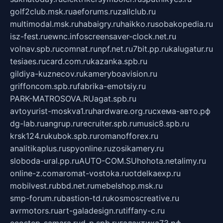
golf2club.msk.ru
aeforums.ru
zallclub.ru
multimodal.msk.ru
habaigry.ru
haikko.ru
sobakopedia.ru
isz-fest.ru
ewnc.info
screensaver-clock.net.ru
volnav.spb.ru
comnat.ru
npf.net.ru
7bit.pp.ru
kalugatur.ru
tesiaes.ru
card.com.ru
kazanka.spb.ru
gildiya-kuznecov.ru
kameryboavision.ru
griffoncom.spb.ru
fabrika-emotsiy.ru
PARK-MATROSOVA.RU
agat.spb.ru
avtoyurist-moskva1.ru
hardware.org.ru
схема-авто.рф
dg-lab.ru
angrup.ru
recruiter.spb.ru
music8.spb.ru
krsk124.ru
kubok.spb.ru
romanofforex.ru
analitikaplus.ru
spyonline.ru
zosikamery.ru
sloboda-ural.pp.ru
AUTO-COM.SU
hohota.net
alimy.ru
online-z.com
aromat-vostoka.ru
otdelkaexp.ru
mobilvest.ru
bbd.net.ru
mebelshop.msk.ru
smp-forum.ru
bastion-td.ru
kosmoscreative.ru
avrmotors.ru
art-galadesign.ru
tiffany-c.ru
ecostep-samara.ru
d-p.spb.ru
галактика73.рф