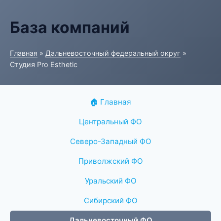
База компаний
Главная
»
Дальневосточный федеральный округ
»
Студия Pro Esthetic
🏠 Главная
Центральный ФО
Северо-Западный ФО
Приволжский ФО
Уральский ФО
Сибирский ФО
Дальневосточный ФО