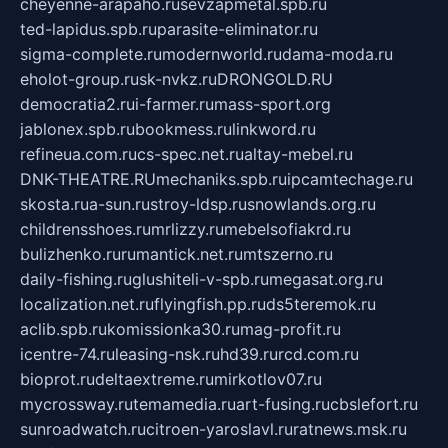
cheyenne-arapaho.ru
sevzapmetal.spb.ru
ted-lapidus.spb.ru
parasite-eliminator.ru
sigma-complete.ru
modernworld.ru
dama-moda.ru
eholot-group.ru
sk-nvkz.ru
DRONGOLD.RU
democratia2.ru
i-farmer.ru
mass-sport.org
jablonex.spb.ru
bookmess.ru
linkword.ru
refineua.com.ru
cs-spec.net.ru
altay-mebel.ru
DNK-THEATRE.RU
mechaniks.spb.ru
ipcamtechage.ru
skosta.ru
a-sun.ru
stroy-ldsp.ru
snowlands.org.ru
childrensshoes.ru
mrlizzy.ru
mebelsofiakrd.ru
bulizhenko.ru
rumantick.net.ru
mtszerno.ru
daily-fishing.ru
glushiteli-v-spb.ru
megasat.org.ru
localization.net.ru
flyingfish.pp.ru
ds5teremok.ru
aclib.spb.ru
komissionka30.ru
mag-profit.ru
icentre-74.ru
leasing-nsk.ru
hd39.ru
rcd.com.ru
bioprot.ru
deltaextreme.ru
mirkotlov07.ru
mycrossway.ru
temamedia.ru
art-fusing.ru
cbslefort.ru
sunroadwatch.ru
citroen-yaroslavl.ru
ratnews.msk.ru