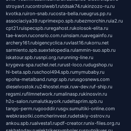
stroyavt.ru
controlweb1.ru
tdsak74.ru
kinzozo-ru.ru
kvotka.ru
iron-snab.ru
costa-bella.ru
eugrus.pp.ru
associaciya39.ru
primexpo.spb.ru
bezmorchin.ru
ia2.ru
cpt21.ru
ispecspb.ru
regahost.ru
kolosok-elita.ru
tae-kwon.ru
consrio.com.ru
insiam.ru
avegainfo.ru
archery161.ru
bigencyclica.ru
vlast16.ru
korru.net
sarmiento.spb.su
extelopedia.ru
lammin-suo.spb.ru
iskatour.spb.ru
snpi.org.ru
running-line.ru
krygeva-spa.ru
chel.net.ru
rust-loco.ru
dugshop.ru
hl-beta.spb.ru
school494.spb.ru
mymubaby.ru
epoha-metalband.ru
ngr.spb.ru
rusgosnews.com
dieselvostok.ru
24hostel.msk.ru
w-dev.ru
f-ship.ru
regsmi.ru
filmnetwork.ru
malinasp.ru
kinosvin.ru
h2o-salon.ru
malutkayork.ru
deltaprim.spb.ru
tango-perm.ru
gooddir.ru
sgv.su
multiki-online.com
webkrasotki.com
cherinvest.ru
detskiy-ostrov.ru
ankou.spb.ru
alvesta1.ru
pdf-creator.ru
nix-files.org.ru
sakhatoday.ru
elektrikersymboler.ru
sputnikyes.ru