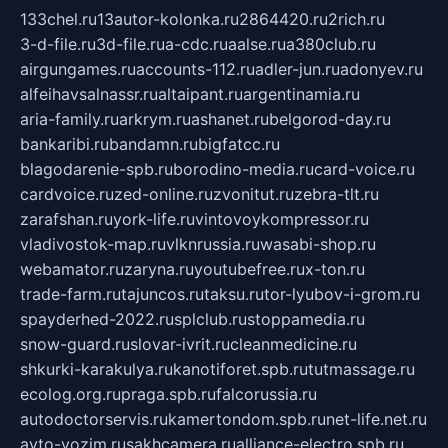
133chel.ru
13autor-kolonka.ru
2864420.ru
2rich.ru
3-d-file.ru
3d-file.ru
a-cdc.ru
aalse.ru
a380club.ru
airgungames.ru
accounts-112.ru
adler-jun.ru
adonyev.ru
alfeihavsalnassr.ru
altaipant.ru
argentinamia.ru
aria-family.ru
arkrym.ru
ashanet.ru
belgorod-day.ru
bankaribi.ru
bandamn.ru
bigfatcc.ru
blagodarenie-spb.ru
borodino-media.ru
card-voice.ru
cardvoice.ru
zed-online.ru
zvonitut.ru
zebra-tlt.ru
zarafshan.ru
york-life.ru
vintovoykompressor.ru
vladivostok-map.ru
vlknrussia.ru
wasabi-shop.ru
webamator.ru
zaryna.ru
youtubefree.ru
x-ton.ru
trade-farm.ru
tajuncos.ru
taksu.ru
tor-lyubov-i-grom.ru
spayderhed-2022.ru
splclub.ru
stoppamedia.ru
snow-guard.ru
slovar-ivrit.ru
cleanmedicine.ru
shkurki-karakulya.ru
kanotiforet.spb.ru
tutmassage.ru
ecolog.org.ru
praga.spb.ru
falcorussia.ru
autodoctorservis.ru
kamertondom.spb.ru
net-life.net.ru
avto-vozim.ru
sakhcamera.ru
alliance-electro.spb.ru