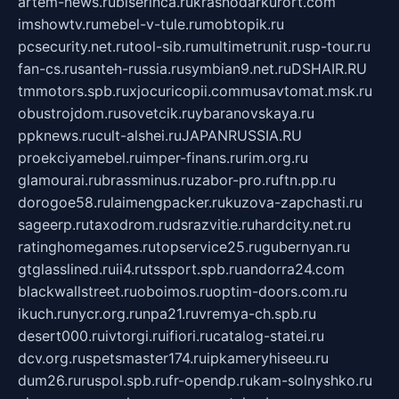
artem-news.ru
biserinca.ru
krasnodarkurort.com
imshowtv.ru
mebel-v-tule.ru
mobtopik.ru
pcsecurity.net.ru
tool-sib.ru
multimetrunit.ru
sp-tour.ru
fan-cs.ru
santeh-russia.ru
symbian9.net.ru
DSHAIR.RU
tmmotors.spb.ru
xjocuricopii.com
musavtomat.msk.ru
obustrojdom.ru
sovetcik.ru
ybaranovskaya.ru
ppknews.ru
cult-alshei.ru
JAPANRUSSIA.RU
proekciyamebel.ru
imper-finans.ru
rim.org.ru
glamourai.ru
brassminus.ru
zabor-pro.ru
ftn.pp.ru
dorogoe58.ru
laimengpacker.ru
kuzova-zapchasti.ru
sageerp.ru
taxodrom.ru
dsrazvitie.ru
hardcity.net.ru
ratinghomegames.ru
topservice25.ru
gubernyan.ru
gtglasslined.ru
ii4.ru
tssport.spb.ru
andorra24.com
blackwallstreet.ru
oboimos.ru
optim-doors.com.ru
ikuch.ru
nycr.org.ru
npa21.ru
vremya-ch.spb.ru
desert000.ru
ivtorgi.ru
ifiori.ru
catalog-statei.ru
dcv.org.ru
spetsmaster174.ru
ipkameryhiseeu.ru
dum26.ru
ruspol.spb.ru
fr-opendp.ru
kam-solnyshko.ru