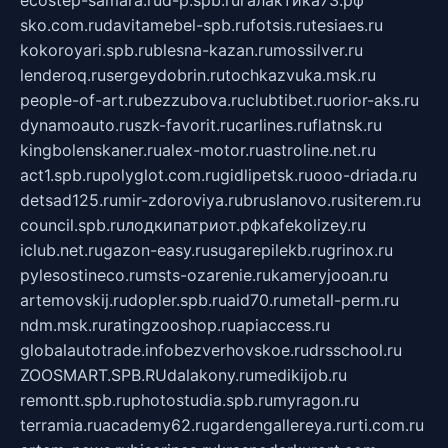
sko.com.ru
davitamebel-spb.ru
fotsis.ru
tesiaes.ru
kokoroyari.spb.ru
blesna-kazan.ru
mossilver.ru
lenderoq.ru
sergeydobrin.ru
tochkazvuka.msk.ru
people-of-art.ru
bezzubova.ru
clubtibet.ru
orior-aks.ru
dynamoauto.ru
szk-favorit.ru
carlines.ru
flatnsk.ru
kingbolenskaner.ru
alex-motor.ru
astroline.net.ru
act1.spb.ru
polyglot.com.ru
gidlipetsk.ru
ooo-driada.ru
detsad125.ru
mir-zdoroviya.ru
bruslanovo.ru
siterem.ru
council.spb.ru
лодкипатриот.рф
kafekolizey.ru
iclub.net.ru
gazon-easy.ru
sugarepilekb.ru
grinox.ru
pylesostineco.ru
msts-ozarenie.ru
kameryjooan.ru
artemovskij.ru
dopler.spb.ru
aid70.ru
metall-perm.ru
ndm.msk.ru
ratingzooshop.ru
apiaccess.ru
globalautotrade.info
bezverhovskoe.ru
drsschool.ru
ZOOSMART.SPB.RU
dalakony.ru
medikijob.ru
remontt.spb.ru
photostudia.spb.ru
myragon.ru
terramia.ru
academy62.ru
gardengallereya.ru
rti.com.ru