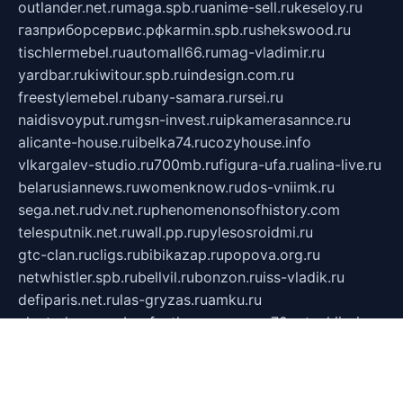
outlander.net.ru
maga.spb.ru
anime-sell.ru
keseloy.ru
газприборсервис.рф
karmin.spb.ru
shekswood.ru
tischlermebel.ru
automall66.ru
mag-vladimir.ru
yardbar.ru
kiwitour.spb.ru
indesign.com.ru
freestylemebel.ru
bany-samara.ru
rsei.ru
naidisvoyput.ru
mgsn-invest.ru
ipkamerasannce.ru
alicante-house.ru
ibelka74.ru
cozyhouse.info
vlkargalev-studio.ru
700mb.ru
figura-ufa.ru
alina-live.ru
belarusiannews.ru
womenknow.ru
dos-vniimk.ru
sega.net.ru
dv.net.ru
phenomenonsofhistory.com
telesputnik.net.ru
wall.pp.ru
pylesosroidmi.ru
gtc-clan.ru
cligs.ru
bibikazap.ru
popova.org.ru
netwhistler.spb.ru
bellvil.ru
bonzon.ru
iss-vladik.ru
defiparis.net.ru
las-gryzas.ru
amku.ru
electednews.spb.ru
feather.org.ru
spar72.ru
tankiigri.ru
dominus.com.ru
ibtree.ru
sanykool.pp.ru
unixlib.org.ru
menatep.spb.ru
gartenterrassen.ru
printeka.ru
skvozilka.com.ru
parkovka-pub.ru
lovemobi.ru
art-ru.ru