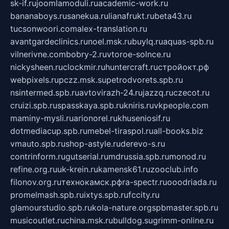
sk-if.ru
joomlamoduli.ru
academic-work.ru
bananaboys.ru
sanekua.ru
lianafrukt.ru
beta43.ru
tucsonwoori.com
alex-translation.ru
avantgardeclinics.ru
noel.msk.ru
buylq.ru
aquas-spb.ru
vilnerivne.com
bobry-2.ru
vtoroe-solnce.ru
nickysheen.ru
clockmir.ru
huntercraft.ru
стройокт.рф
webpixels.ru
pczz.msk.su
petrodvorets.spb.ru
nsintermed.spb.ru
avtovirazh-24.ru
jazzq.ru
czecot.ru
cruizi.spb.ru
spasskaya.spb.ru
kniris.ru
vkpeople.com
maminy-mysli.ru
arionorel.ru
khuseniosif.ru
dotmediacup.spb.ru
mebel-tiraspol.ru
all-books.biz
vmauto.spb.ru
shop-astyle.ru
derevo-s.ru
contrinform.ru
gutserial.ru
mdrussia.spb.ru
monod.ru
refine.org.ru
uk-krein.ru
kamensk61.ru
zooclub.info
filonov.org.ru
технокамск.рф
ra-spectr.ru
ooodriada.ru
promelmash.spb.ru
ixtys.spb.ru
fccity.ru
glamourstudio.spb.ru
kola-nature.org
spbmaster.spb.ru
musicoutlet.ru
china.msk.ru
bulldog.su
grimm-online.ru