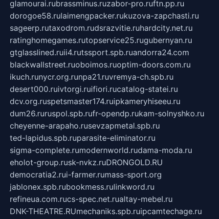
glamourai.ru
brassminus.ru
zabor-pro.ru
ftn.pp.ru
dorogoe58.ru
laimengpacker.ru
kuzova-zapchasti.ru
sageerp.ru
taxodrom.ru
dsrazvitie.ru
hardcity.net.ru
ratinghomegames.ru
topservice25.ru
gubernyan.ru
gtglasslined.ru
ii4.ru
tssport.spb.ru
andorra24.com
blackwallstreet.ru
oboimos.ru
optim-doors.com.ru
ikuch.ru
nycr.org.ru
npa21.ru
vremya-ch.spb.ru
desert000.ru
ivtorgi.ru
ifiori.ru
catalog-statei.ru
dcv.org.ru
spetsmaster174.ru
ipkameryhiseeu.ru
dum26.ru
ruspol.spb.ru
fr-opendp.ru
kam-solnyshko.ru
cheyenne-arapaho.ru
sevzapmetal.spb.ru
ted-lapidus.spb.ru
parasite-eliminator.ru
sigma-complete.ru
modernworld.ru
dama-moda.ru
eholot-group.ru
sk-nvkz.ru
DRONGOLD.RU
democratia2.ru
i-farmer.ru
mass-sport.org
jablonex.spb.ru
bookmess.ru
linkword.ru
refineua.com.ru
cs-spec.net.ru
altay-mebel.ru
DNK-THEATRE.RU
mechaniks.spb.ru
ipcamtechage.ru