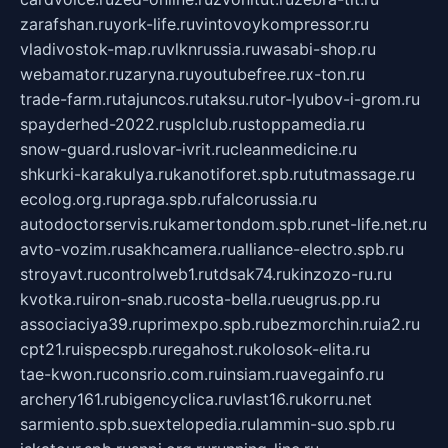
zarafshan.ru
york-life.ru
vintovoykompressor.ru
vladivostok-map.ru
vlknrussia.ru
wasabi-shop.ru
webamator.ru
zaryna.ru
youtubefree.ru
x-ton.ru
trade-farm.ru
tajuncos.ru
taksu.ru
tor-lyubov-i-grom.ru
spayderhed-2022.ru
splclub.ru
stoppamedia.ru
snow-guard.ru
slovar-ivrit.ru
cleanmedicine.ru
shkurki-karakulya.ru
kanotiforet.spb.ru
tutmassage.ru
ecolog.org.ru
praga.spb.ru
falcorussia.ru
autodoctorservis.ru
kamertondom.spb.ru
net-life.net.ru
avto-vozim.ru
sakhcamera.ru
alliance-electro.spb.ru
stroyavt.ru
controlweb1.ru
tdsak74.ru
kinzozo-ru.ru
kvotka.ru
iron-snab.ru
costa-bella.ru
eugrus.pp.ru
associaciya39.ru
primexpo.spb.ru
bezmorchin.ru
ia2.ru
cpt21.ru
ispecspb.ru
regahost.ru
kolosok-elita.ru
tae-kwon.ru
consrio.com.ru
insiam.ru
avegainfo.ru
archery161.ru
bigencyclica.ru
vlast16.ru
korru.net
sarmiento.spb.su
extelopedia.ru
lammin-suo.spb.ru