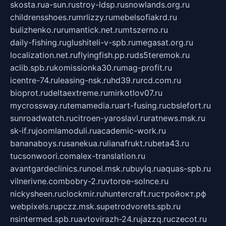
skosta.ru
a-sun.ru
stroy-ldsp.ru
snowlands.org.ru
childrensshoes.ru
mrlizzy.ru
mebelsofiakrd.ru
bulizhenko.ru
rumantick.net.ru
mtszerno.ru
daily-fishing.ru
glushiteli-v-spb.ru
megasat.org.ru
localization.net.ru
flyingfish.pp.ru
ds5teremok.ru
aclib.spb.ru
komissionka30.ru
mag-profit.ru
icentre-74.ru
leasing-nsk.ru
hd39.ru
rcd.com.ru
bioprot.ru
deltaextreme.ru
mirkotlov07.ru
mycrossway.ru
temamedia.ru
art-fusing.ru
cbslefort.ru
sunroadwatch.ru
citroen-yaroslavl.ru
ratnews.msk.ru
sk-if.ru
joomlamoduli.ru
academic-work.ru
bananaboys.ru
sanekua.ru
lianafrukt.ru
beta43.ru
tucsonwoori.com
alex-translation.ru
avantgardeclinics.ru
noel.msk.ru
buylq.ru
aquas-spb.ru
vilnerivne.com
bobry-2.ru
vtoroe-solnce.ru
nickysheen.ru
clockmir.ru
huntercraft.ru
стройокт.рф
webpixels.ru
pczz.msk.su
petrodvorets.spb.ru
nsintermed.spb.ru
avtovirazh-24.ru
jazzq.ru
czecot.ru