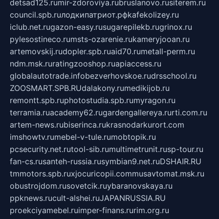
detsad125.ru
mir-zdoroviya.ru
bruslanovo.ru
siterem.ru
council.spb.ru
лодкипатриот.рф
kafekolizey.ru
iclub.net.ru
gazon-easy.ru
sugarepilekb.ru
grinox.ru
pylesostineco.ru
msts-ozarenie.ru
kameryjooan.ru
artemovskij.ru
dopler.spb.ru
aid70.ru
metall-perm.ru
ndm.msk.ru
ratingzooshop.ru
apiaccess.ru
globalautotrade.info
bezverhovskoe.ru
drsschool.ru
ZOOSMART.SPB.RU
dalakony.ru
medikijob.ru
remontt.spb.ru
photostudia.spb.ru
myragon.ru
terramia.ru
academy62.ru
gardengallereya.ru
rti.com.ru
artem-news.ru
biserinca.ru
krasnodarkurort.com
imshowtv.ru
mebel-v-tule.ru
mobtopik.ru
pcsecurity.net.ru
tool-sib.ru
multimetrunit.ru
sp-tour.ru
fan-cs.ru
santeh-russia.ru
symbian9.net.ru
DSHAIR.RU
tmmotors.spb.ru
xjocuricopii.com
musavtomat.msk.ru
obustrojdom.ru
sovetcik.ru
ybaranovskaya.ru
ppknews.ru
cult-alshei.ru
JAPANRUSSIA.RU
proekciyamebel.ru
imper-finans.ru
rim.org.ru