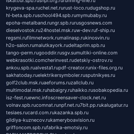
iskatour.spb.ru
snpi.org.ru
running-line.ru
krygeva-spa.ru
chel.net.ru
rust-loco.ru
dugshop.ru
hl-beta.spb.ru
school494.spb.ru
mymubaby.ru
epoha-metalband.ru
ngr.spb.ru
rusgosnews.com
dieselvostok.ru
24hostel.msk.ru
w-dev.ru
f-ship.ru
regsmi.ru
filmnetwork.ru
malinasp.ru
kinosvin.ru
h2o-salon.ru
malutkayork.ru
deltaprim.spb.ru
tango-perm.ru
gooddir.ru
sgv.su
multiki-online.com
webkrasotki.com
cherinvest.ru
detskiy-ostrov.ru
ankou.spb.ru
alvesta1.ru
pdf-creator.ru
nix-files.org.ru
sakhatoday.ru
elektrikersymboler.ru
sputnikyes.ru
golf2club.msk.ru
aeforums.ru
zallclub.ru
multimodal.msk.ru
habaigry.ru
haikko.ru
sobakopedia.ru
isz-fest.ru
ewnc.info
screensaver-clock.net.ru
volnav.spb.ru
comnat.ru
npf.net.ru
7bit.pp.ru
kalugatur.ru
tesiaes.ru
card.com.ru
kazanka.spb.ru
gildiya-kuznecov.ru
kameryboavision.ru
griffoncom.spb.ru
fabrika-emotsiy.ru