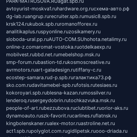
PARK-MATROSOVA.RU
agat.spb.ru
avtoyurist-moskva1.ru
hardware.org.ru
схема-авто.рф
dg-lab.ru
angrup.ru
recruiter.spb.ru
music8.spb.ru
krsk124.ru
kubok.spb.ru
romanofforex.ru
analitikaplus.ru
spyonline.ru
zosikamery.ru
sloboda-ural.pp.ru
AUTO-COM.SU
hohota.net
alimy.ru
online-z.com
aromat-vostoka.ru
otdelkaexp.ru
mobilvest.ru
bbd.net.ru
mebelshop.msk.ru
smp-forum.ru
bastion-td.ru
kosmoscreative.ru
avrmotors.ru
art-galadesign.ru
tiffany-c.ru
ecostep-samara.ru
d-p.spb.ru
галактика73.рф
sko.com.ru
davitamebel-spb.ru
fotsis.ru
tesiaes.ru
kokoroyari.spb.ru
blesna-kazan.ru
mossilver.ru
lenderoq.ru
sergeydobrin.ru
tochkazvuka.msk.ru
people-of-art.ru
bezzubova.ru
clubtibet.ru
orior-aks.ru
dynamoauto.ru
szk-favorit.ru
carlines.ru
flatnsk.ru
kingbolenskaner.ru
alex-motor.ru
astroline.net.ru
act1.spb.ru
polyglot.com.ru
gidlipetsk.ru
ooo-driada.ru