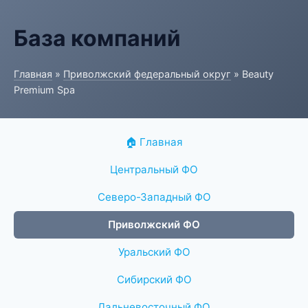
База компаний
Главная
»
Приволжский федеральный округ
» Beauty
Premium Spa
🏠 Главная
Центральный ФО
Северо-Западный ФО
Приволжский ФО
Уральский ФО
Сибирский ФО
Дальневосточный ФО