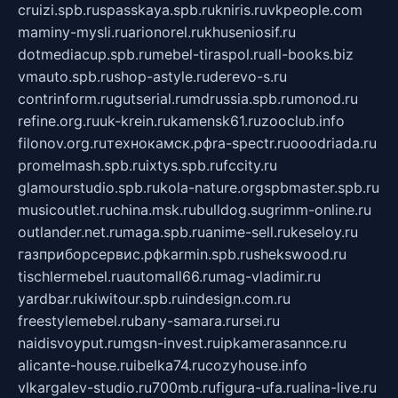
cruizi.spb.ru
spasskaya.spb.ru
kniris.ru
vkpeople.com
maminy-mysli.ru
arionorel.ru
khuseniosif.ru
dotmediacup.spb.ru
mebel-tiraspol.ru
all-books.biz
vmauto.spb.ru
shop-astyle.ru
derevo-s.ru
contrinform.ru
gutserial.ru
mdrussia.spb.ru
monod.ru
refine.org.ru
uk-krein.ru
kamensk61.ru
zooclub.info
filonov.org.ru
технокамск.рф
ra-spectr.ru
ooodriada.ru
promelmash.spb.ru
ixtys.spb.ru
fccity.ru
glamourstudio.spb.ru
kola-nature.org
spbmaster.spb.ru
musicoutlet.ru
china.msk.ru
bulldog.su
grimm-online.ru
outlander.net.ru
maga.spb.ru
anime-sell.ru
keseloy.ru
газприборсервис.рф
karmin.spb.ru
shekswood.ru
tischlermebel.ru
automall66.ru
mag-vladimir.ru
yardbar.ru
kiwitour.spb.ru
indesign.com.ru
freestylemebel.ru
bany-samara.ru
rsei.ru
naidisvoyput.ru
mgsn-invest.ru
ipkamerasannce.ru
alicante-house.ru
ibelka74.ru
cozyhouse.info
vlkargalev-studio.ru
700mb.ru
figura-ufa.ru
alina-live.ru