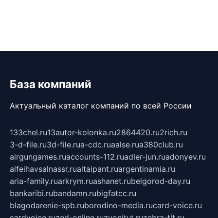
База компаний
Актуальный каталог компаний по всей России
133chel.ru
13autor-kolonka.ru
2864420.ru
2rich.ru
3-d-file.ru
3d-file.ru
a-cdc.ru
aalse.ru
a380club.ru
airgungames.ru
accounts-112.ru
adler-jun.ru
adonyev.ru
alfeihavsalnassr.ru
altaipant.ru
argentinamia.ru
aria-family.ru
arkrym.ru
ashanet.ru
belgorod-day.ru
bankaribi.ru
bandamn.ru
bigfatcc.ru
blagodarenie-spb.ru
borodino-media.ru
card-voice.ru
cardvoice.ru
zed-online.ru
zvonitut.ru
zebra-tlt.ru