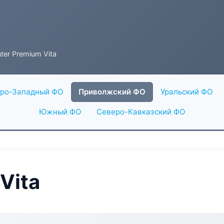
ter Premium Vita
ро-Западный ФО
Приволжский ФО
Уральский ФО
Южный ФО
Северо-Кавказский ФО
Vita