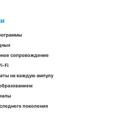
ми
программы
одных
урное сопровождение
i-Fi
аты на каждую ампулу
образованием
риалы
следнего поколения