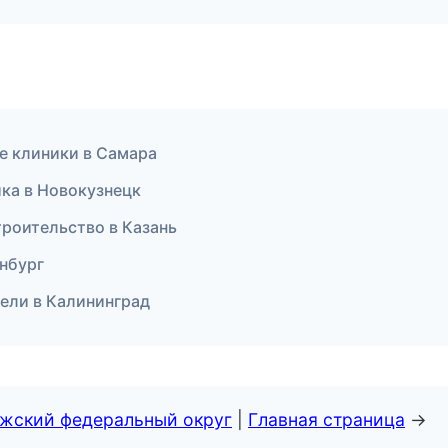
е клиники в Самара
ика в Новокузнецк
роительство в Казань
енбург
тели в Калининград
лжский федеральный округ
|
Главная страница
→