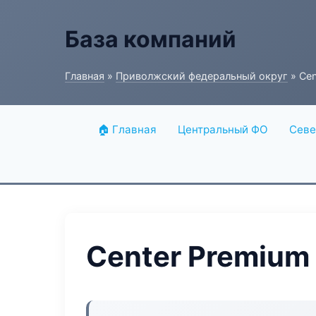
База компаний
Главная
»
Приволжский федеральный округ
» Cen
🏠 Главная
Центральный ФО
Севе
Center Premium 