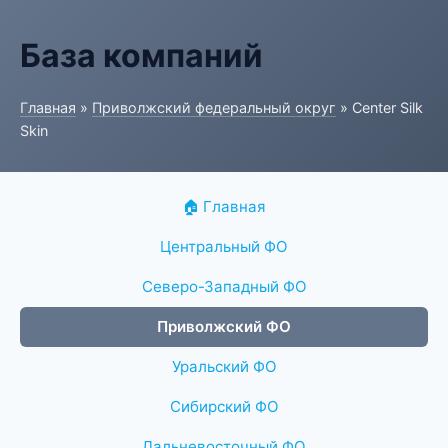
База компаний
Главная
»
Приволжский федеральный округ
» Center Silk
Skin
🏠 Главная
Центральный ФО
Северо-Западный ФО
Приволжский ФО
Уральский ФО
Сибирский ФО
Дальневосточный ФО