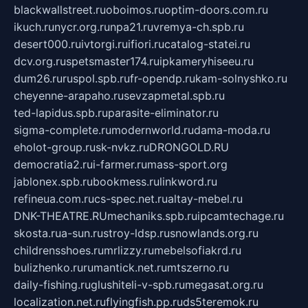
blackwallstreet.ru
oboimos.ru
optim-doors.com.ru
ikuch.ru
nycr.org.ru
npa21.ru
vremya-ch.spb.ru
desert000.ru
ivtorgi.ru
ifiori.ru
catalog-statei.ru
dcv.org.ru
spetsmaster174.ru
ipkameryhiseeu.ru
dum26.ru
ruspol.spb.ru
fr-opendp.ru
kam-solnyshko.ru
cheyenne-arapaho.ru
sevzapmetal.spb.ru
ted-lapidus.spb.ru
parasite-eliminator.ru
sigma-complete.ru
modernworld.ru
dama-moda.ru
eholot-group.ru
sk-nvkz.ru
DRONGOLD.RU
democratia2.ru
i-farmer.ru
mass-sport.org
jablonex.spb.ru
bookmess.ru
linkword.ru
refineua.com.ru
cs-spec.net.ru
altay-mebel.ru
DNK-THEATRE.RU
mechaniks.spb.ru
ipcamtechage.ru
skosta.ru
a-sun.ru
stroy-ldsp.ru
snowlands.org.ru
childrensshoes.ru
mrlizzy.ru
mebelsofiakrd.ru
bulizhenko.ru
rumantick.net.ru
mtszerno.ru
daily-fishing.ru
glushiteli-v-spb.ru
megasat.org.ru
localization.net.ru
flyingfish.pp.ru
ds5teremok.ru