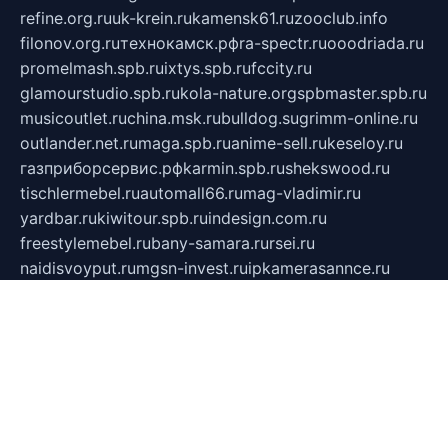
refine.org.ru
uk-krein.ru
kamensk61.ru
zooclub.info
filonov.org.ru
технокамск.рф
ra-spectr.ru
ooodriada.ru
promelmash.spb.ru
ixtys.spb.ru
fccity.ru
glamourstudio.spb.ru
kola-nature.org
spbmaster.spb.ru
musicoutlet.ru
china.msk.ru
bulldog.su
grimm-online.ru
outlander.net.ru
maga.spb.ru
anime-sell.ru
keseloy.ru
газприборсервис.рф
karmin.spb.ru
shekswood.ru
tischlermebel.ru
automall66.ru
mag-vladimir.ru
yardbar.ru
kiwitour.spb.ru
indesign.com.ru
freestylemebel.ru
bany-samara.ru
rsei.ru
naidisvoyput.ru
mgsn-invest.ru
ipkamerasannce.ru
alicante-house.ru
ibelka74.ru
cozyhouse.info
vlkargalev-studio.ru
700mb.ru
figura-ufa.ru
alina-live.ru
belarusiannews.ru
womenknow.ru
dos-vniimk.ru
sega.net.ru
dv.net.ru
phenomenonsofhistory.com
telesputnik.net.ru
wall.pp.ru
pylesosroidmi.ru
gtc-clan.ru
cligs.ru
bibikazap.ru
popova.org.ru
netwhistler.spb.ru
bellvil.ru
bonzon.ru
iss-vladik.ru