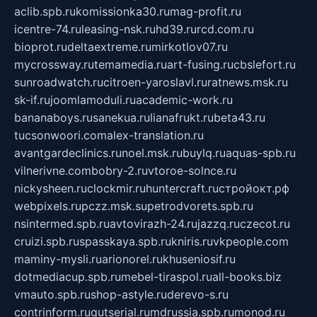
aclib.spb.ru
komissionka30.ru
mag-profit.ru
icentre-74.ru
leasing-nsk.ru
hd39.ru
rcd.com.ru
bioprot.ru
deltaextreme.ru
mirkotlov07.ru
mycrossway.ru
temamedia.ru
art-fusing.ru
cbslefort.ru
sunroadwatch.ru
citroen-yaroslavl.ru
ratnews.msk.ru
sk-if.ru
joomlamoduli.ru
academic-work.ru
bananaboys.ru
sanekua.ru
lianafrukt.ru
beta43.ru
tucsonwoori.com
alex-translation.ru
avantgardeclinics.ru
noel.msk.ru
buylq.ru
aquas-spb.ru
vilnerivne.com
bobry-2.ru
vtoroe-solnce.ru
nickysheen.ru
clockmir.ru
huntercraft.ru
стройокт.рф
webpixels.ru
pczz.msk.su
petrodvorets.spb.ru
nsintermed.spb.ru
avtovirazh-24.ru
jazzq.ru
czecot.ru
cruizi.spb.ru
spasskaya.spb.ru
kniris.ru
vkpeople.com
maminy-mysli.ru
arionorel.ru
khuseniosif.ru
dotmediacup.spb.ru
mebel-tiraspol.ru
all-books.biz
vmauto.spb.ru
shop-astyle.ru
derevo-s.ru
contrinform.ru
gutserial.ru
mdrussia.spb.ru
monod.ru