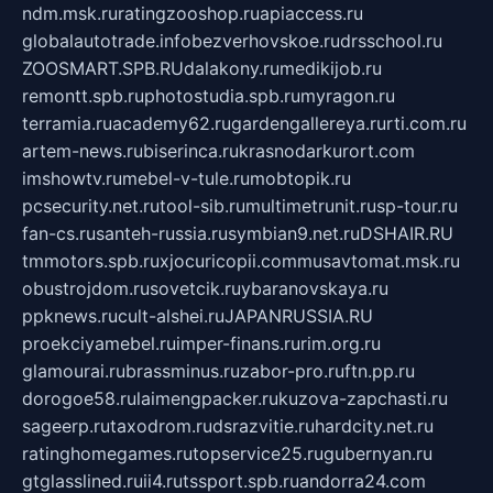
ndm.msk.ru
ratingzooshop.ru
apiaccess.ru
globalautotrade.info
bezverhovskoe.ru
drsschool.ru
ZOOSMART.SPB.RU
dalakony.ru
medikijob.ru
remontt.spb.ru
photostudia.spb.ru
myragon.ru
terramia.ru
academy62.ru
gardengallereya.ru
rti.com.ru
artem-news.ru
biserinca.ru
krasnodarkurort.com
imshowtv.ru
mebel-v-tule.ru
mobtopik.ru
pcsecurity.net.ru
tool-sib.ru
multimetrunit.ru
sp-tour.ru
fan-cs.ru
santeh-russia.ru
symbian9.net.ru
DSHAIR.RU
tmmotors.spb.ru
xjocuricopii.com
musavtomat.msk.ru
obustrojdom.ru
sovetcik.ru
ybaranovskaya.ru
ppknews.ru
cult-alshei.ru
JAPANRUSSIA.RU
proekciyamebel.ru
imper-finans.ru
rim.org.ru
glamourai.ru
brassminus.ru
zabor-pro.ru
ftn.pp.ru
dorogoe58.ru
laimengpacker.ru
kuzova-zapchasti.ru
sageerp.ru
taxodrom.ru
dsrazvitie.ru
hardcity.net.ru
ratinghomegames.ru
topservice25.ru
gubernyan.ru
gtglasslined.ru
ii4.ru
tssport.spb.ru
andorra24.com