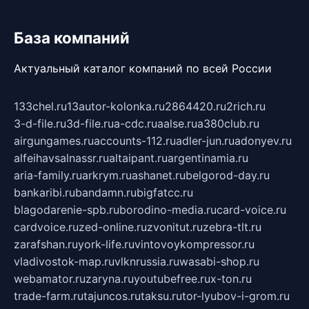
База компаний
Актуальный каталог компаний по всей России
133chel.ru
13autor-kolonka.ru
2864420.ru
2rich.ru
3-d-file.ru
3d-file.ru
a-cdc.ru
aalse.ru
a380club.ru
airgungames.ru
accounts-112.ru
adler-jun.ru
adonyev.ru
alfeihavsalnassr.ru
altaipant.ru
argentinamia.ru
aria-family.ru
arkrym.ru
ashanet.ru
belgorod-day.ru
bankaribi.ru
bandamn.ru
bigfatcc.ru
blagodarenie-spb.ru
borodino-media.ru
card-voice.ru
cardvoice.ru
zed-online.ru
zvonitut.ru
zebra-tlt.ru
zarafshan.ru
york-life.ru
vintovoykompressor.ru
vladivostok-map.ru
vlknrussia.ru
wasabi-shop.ru
webamator.ru
zaryna.ru
youtubefree.ru
x-ton.ru
trade-farm.ru
tajuncos.ru
taksu.ru
tor-lyubov-i-grom.ru