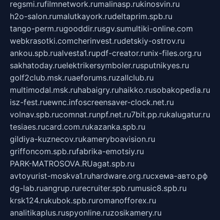
regsmi.ru
filmnetwork.ru
malinasp.ru
kinosvin.ru
h2o-salon.ru
malutkayork.ru
deltaprim.spb.ru
tango-perm.ru
gooddir.ru
sgv.su
multiki-online.com
webkrasotki.com
cherinvest.ru
detskiy-ostrov.ru
ankou.spb.ru
alvesta1.ru
pdf-creator.ru
nix-files.org.ru
sakhatoday.ru
elektrikersymboler.ru
sputnikyes.ru
golf2club.msk.ru
aeforums.ru
zallclub.ru
multimodal.msk.ru
habaigry.ru
haikko.ru
sobakopedia.ru
isz-fest.ru
ewnc.info
screensaver-clock.net.ru
volnav.spb.ru
comnat.ru
npf.net.ru
7bit.pp.ru
kalugatur.ru
tesiaes.ru
card.com.ru
kazanka.spb.ru
gildiya-kuznecov.ru
kameryboavision.ru
griffoncom.spb.ru
fabrika-emotsiy.ru
PARK-MATROSOVA.RU
agat.spb.ru
avtoyurist-moskva1.ru
hardware.org.ru
схема-авто.рф
dg-lab.ru
angrup.ru
recruiter.spb.ru
music8.spb.ru
krsk124.ru
kubok.spb.ru
romanofforex.ru
analitikaplus.ru
spyonline.ru
zosikamery.ru