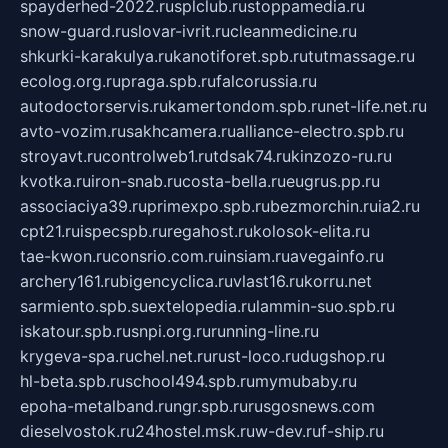
spayderhed-2022.ru
splclub.ru
stoppamedia.ru
snow-guard.ru
slovar-ivrit.ru
cleanmedicine.ru
shkurki-karakulya.ru
kanotiforet.spb.ru
tutmassage.ru
ecolog.org.ru
praga.spb.ru
falcorussia.ru
autodoctorservis.ru
kamertondom.spb.ru
net-life.net.ru
avto-vozim.ru
sakhcamera.ru
alliance-electro.spb.ru
stroyavt.ru
controlweb1.ru
tdsak74.ru
kinzozo-ru.ru
kvotka.ru
iron-snab.ru
costa-bella.ru
eugrus.pp.ru
associaciya39.ru
primexpo.spb.ru
bezmorchin.ru
ia2.ru
cpt21.ru
ispecspb.ru
regahost.ru
kolosok-elita.ru
tae-kwon.ru
consrio.com.ru
insiam.ru
avegainfo.ru
archery161.ru
bigencyclica.ru
vlast16.ru
korru.net
sarmiento.spb.su
extelopedia.ru
lammin-suo.spb.ru
iskatour.spb.ru
snpi.org.ru
running-line.ru
krygeva-spa.ru
chel.net.ru
rust-loco.ru
dugshop.ru
hl-beta.spb.ru
school494.spb.ru
mymubaby.ru
epoha-metalband.ru
ngr.spb.ru
rusgosnews.com
dieselvostok.ru
24hostel.msk.ru
w-dev.ru
f-ship.ru