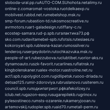
sloboda-ural.pp.ru
AUTO-COM.SU
hohota.net
alimy.ru
online-z.com
aromat-vostoka.ru
otdelkaexp.ru
mobilvest.ru
bbd.net.ru
mebelshop.msk.ru
smp-forum.ru
bastion-td.ru
kosmoscreative.ru
avrmotors.ru
art-galadesign.ru
tiffany-c.ru
ecostep-samara.ru
d-p.spb.ru
галактика73.рф
sko.com.ru
davitamebel-spb.ru
fotsis.ru
tesiaes.ru
kokoroyari.spb.ru
blesna-kazan.ru
mossilver.ru
lenderoq.ru
sergeydobrin.ru
tochkazvuka.msk.ru
people-of-art.ru
bezzubova.ru
clubtibet.ru
orior-aks.ru
dynamoauto.ru
szk-favorit.ru
carlines.ru
flatnsk.ru
kingbolenskaner.ru
alex-motor.ru
astroline.net.ru
act1.spb.ru
polyglot.com.ru
gidlipetsk.ru
ooo-driada.ru
detsad125.ru
mir-zdoroviya.ru
bruslanovo.ru
siterem.ru
council.spb.ru
лодкипатриот.рф
kafekolizey.ru
iclub.net.ru
gazon-easy.ru
sugarepilekb.ru
grinox.ru
pylesostineco.ru
msts-ozarenie.ru
kameryjooan.ru
artemovskij.ru
dopler.spb.ru
aid70.ru
metall-perm.ru