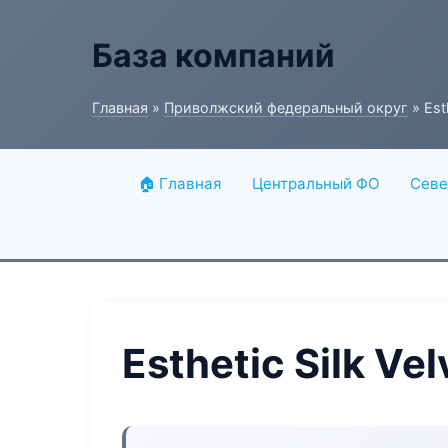
База компаний
Главная
»
Приволжский федеральный округ
» Esth
🏠 Главная
Центральный ФО
Севе
Esthetic Silk Vel