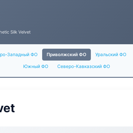
etic Silk Velvet
ро-Западный ФО
Приволжский ФО
Уральский ФО
Южный ФО
Северо-Кавказский ФО
vet