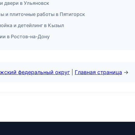
и двери в Ульяновск
лы и плиточные работы в Пятигорск
омойка и детейлинг в Кызыл
сии в Ростов-на-Дону
лжский федеральный округ
|
Главная страница
→