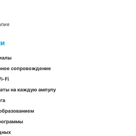
апия
ми
риалы
урное сопровождение
i-Fi
аты на каждую ампулу
га
образованием
программы
одных