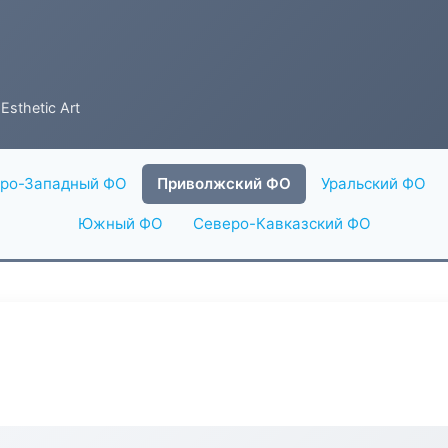
Esthetic Art
ро-Западный ФО
Приволжский ФО
Уральский ФО
Южный ФО
Северо-Кавказский ФО