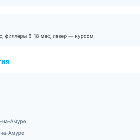
с, филлеры 8-18 мес, лазер — курсом.
гия
к-на-Амуре
-на-Амуре