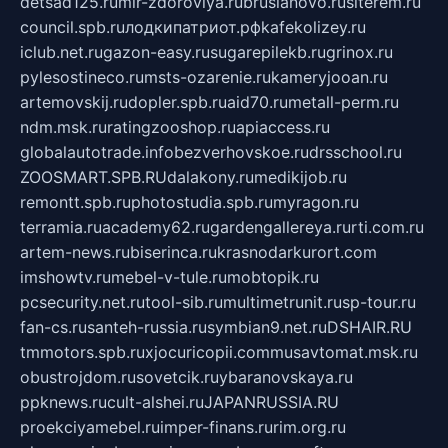
detsad125.ru
mir-zdoroviya.ru
bruslanovo.ru
siterem.ru
council.spb.ru
лодкипатриот.рф
kafekolizey.ru
iclub.net.ru
gazon-easy.ru
sugarepilekb.ru
grinox.ru
pylesostineco.ru
msts-ozarenie.ru
kameryjooan.ru
artemovskij.ru
dopler.spb.ru
aid70.ru
metall-perm.ru
ndm.msk.ru
ratingzooshop.ru
apiaccess.ru
globalautotrade.info
bezverhovskoe.ru
drsschool.ru
ZOOSMART.SPB.RU
dalakony.ru
medikijob.ru
remontt.spb.ru
photostudia.spb.ru
myragon.ru
terramia.ru
academy62.ru
gardengallereya.ru
rti.com.ru
artem-news.ru
biserinca.ru
krasnodarkurort.com
imshowtv.ru
mebel-v-tule.ru
mobtopik.ru
pcsecurity.net.ru
tool-sib.ru
multimetrunit.ru
sp-tour.ru
fan-cs.ru
santeh-russia.ru
symbian9.net.ru
DSHAIR.RU
tmmotors.spb.ru
xjocuricopii.com
musavtomat.msk.ru
obustrojdom.ru
sovetcik.ru
ybaranovskaya.ru
ppknews.ru
cult-alshei.ru
JAPANRUSSIA.RU
proekciyamebel.ru
imper-finans.ru
rim.org.ru