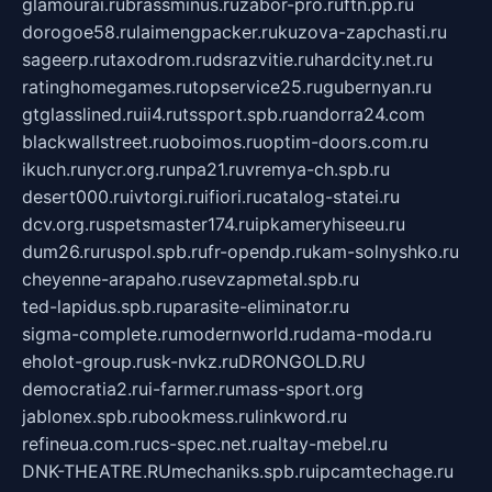
glamourai.ru
brassminus.ru
zabor-pro.ru
ftn.pp.ru
dorogoe58.ru
laimengpacker.ru
kuzova-zapchasti.ru
sageerp.ru
taxodrom.ru
dsrazvitie.ru
hardcity.net.ru
ratinghomegames.ru
topservice25.ru
gubernyan.ru
gtglasslined.ru
ii4.ru
tssport.spb.ru
andorra24.com
blackwallstreet.ru
oboimos.ru
optim-doors.com.ru
ikuch.ru
nycr.org.ru
npa21.ru
vremya-ch.spb.ru
desert000.ru
ivtorgi.ru
ifiori.ru
catalog-statei.ru
dcv.org.ru
spetsmaster174.ru
ipkameryhiseeu.ru
dum26.ru
ruspol.spb.ru
fr-opendp.ru
kam-solnyshko.ru
cheyenne-arapaho.ru
sevzapmetal.spb.ru
ted-lapidus.spb.ru
parasite-eliminator.ru
sigma-complete.ru
modernworld.ru
dama-moda.ru
eholot-group.ru
sk-nvkz.ru
DRONGOLD.RU
democratia2.ru
i-farmer.ru
mass-sport.org
jablonex.spb.ru
bookmess.ru
linkword.ru
refineua.com.ru
cs-spec.net.ru
altay-mebel.ru
DNK-THEATRE.RU
mechaniks.spb.ru
ipcamtechage.ru