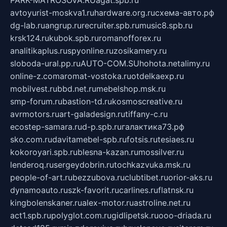
avtoyurist-moskva1.ru
hardware.org.ru
схема-авто.рф
dg-lab.ru
angrup.ru
recruiter.spb.ru
music8.spb.ru
krsk124.ru
kubok.spb.ru
romanofforex.ru
analitikaplus.ru
spyonline.ru
zosikamery.ru
sloboda-ural.pp.ru
AUTO-COM.SU
hohota.net
alimy.ru
online-z.com
aromat-vostoka.ru
otdelkaexp.ru
mobilvest.ru
bbd.net.ru
mebelshop.msk.ru
smp-forum.ru
bastion-td.ru
kosmoscreative.ru
avrmotors.ru
art-galadesign.ru
tiffany-c.ru
ecostep-samara.ru
d-p.spb.ru
галактика73.рф
sko.com.ru
davitamebel-spb.ru
fotsis.ru
tesiaes.ru
kokoroyari.spb.ru
blesna-kazan.ru
mossilver.ru
lenderoq.ru
sergeydobrin.ru
tochkazvuka.msk.ru
people-of-art.ru
bezzubova.ru
clubtibet.ru
orior-aks.ru
dynamoauto.ru
szk-favorit.ru
carlines.ru
flatnsk.ru
kingbolenskaner.ru
alex-motor.ru
astroline.net.ru
act1.spb.ru
polyglot.com.ru
gidlipetsk.ru
ooo-driada.ru