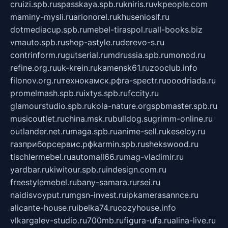
cruizi.spb.ru
spasskaya.spb.ru
kniris.ru
vkpeople.com
maminy-mysli.ru
arionorel.ru
khuseniosif.ru
dotmediacup.spb.ru
mebel-tiraspol.ru
all-books.biz
vmauto.spb.ru
shop-astyle.ru
derevo-s.ru
contrinform.ru
gutserial.ru
mdrussia.spb.ru
monod.ru
refine.org.ru
uk-krein.ru
kamensk61.ru
zooclub.info
filonov.org.ru
технокамск.рф
ra-spectr.ru
ooodriada.ru
promelmash.spb.ru
ixtys.spb.ru
fccity.ru
glamourstudio.spb.ru
kola-nature.org
spbmaster.spb.ru
musicoutlet.ru
china.msk.ru
bulldog.su
grimm-online.ru
outlander.net.ru
maga.spb.ru
anime-sell.ru
keseloy.ru
газприборсервис.рф
karmin.spb.ru
shekswood.ru
tischlermebel.ru
automall66.ru
mag-vladimir.ru
yardbar.ru
kiwitour.spb.ru
indesign.com.ru
freestylemebel.ru
bany-samara.ru
rsei.ru
naidisvoyput.ru
mgsn-invest.ru
ipkamerasannce.ru
alicante-house.ru
ibelka74.ru
cozyhouse.info
vlkargalev-studio.ru
700mb.ru
figura-ufa.ru
alina-live.ru