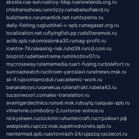
skosta.ru
a-sun.ru
stroy-ldsp.ru
snowlands.org.ru
childrensshoes.ru
mrlizzy.ru
mebelsofiakrd.ru
bulizhenko.ru
rumantick.net.ru
mtszerno.ru
daily-fishing.ru
glushiteli-v-spb.ru
megasat.org.ru
localization.net.ru
flyingfish.pp.ru
ds5teremok.ru
aclib.spb.ru
komissionka30.ru
mag-profit.ru
icentre-74.ru
leasing-nsk.ru
hd39.ru
rcd.com.ru
bioprot.ru
deltaextreme.ru
mirkotlov07.ru
mycrossway.ru
temamedia.ru
art-fusing.ru
cbslefort.ru
sunroadwatch.ru
citroen-yaroslavl.ru
ratnews.msk.ru
sk-if.ru
joomlamoduli.ru
academic-work.ru
bananaboys.ru
sanekua.ru
lianafrukt.ru
beta43.ru
tucsonwoori.com
alex-translation.ru
avantgardeclinics.ru
noel.msk.ru
buylq.ru
aquas-spb.ru
vilnerivne.com
bobry-2.ru
vtoroe-solnce.ru
nickysheen.ru
clockmir.ru
huntercraft.ru
стройокт.рф
webpixels.ru
pczz.msk.su
petrodvorets.spb.ru
nsintermed.spb.ru
avtovirazh-24.ru
jazzq.ru
czecot.ru