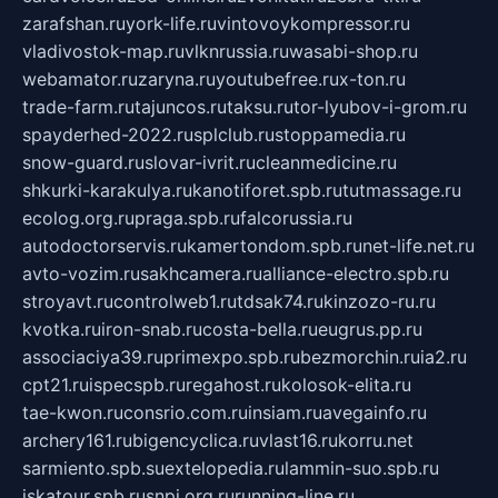
zarafshan.ru
york-life.ru
vintovoykompressor.ru
vladivostok-map.ru
vlknrussia.ru
wasabi-shop.ru
webamator.ru
zaryna.ru
youtubefree.ru
x-ton.ru
trade-farm.ru
tajuncos.ru
taksu.ru
tor-lyubov-i-grom.ru
spayderhed-2022.ru
splclub.ru
stoppamedia.ru
snow-guard.ru
slovar-ivrit.ru
cleanmedicine.ru
shkurki-karakulya.ru
kanotiforet.spb.ru
tutmassage.ru
ecolog.org.ru
praga.spb.ru
falcorussia.ru
autodoctorservis.ru
kamertondom.spb.ru
net-life.net.ru
avto-vozim.ru
sakhcamera.ru
alliance-electro.spb.ru
stroyavt.ru
controlweb1.ru
tdsak74.ru
kinzozo-ru.ru
kvotka.ru
iron-snab.ru
costa-bella.ru
eugrus.pp.ru
associaciya39.ru
primexpo.spb.ru
bezmorchin.ru
ia2.ru
cpt21.ru
ispecspb.ru
regahost.ru
kolosok-elita.ru
tae-kwon.ru
consrio.com.ru
insiam.ru
avegainfo.ru
archery161.ru
bigencyclica.ru
vlast16.ru
korru.net
sarmiento.spb.su
extelopedia.ru
lammin-suo.spb.ru
iskatour.spb.ru
snpi.org.ru
running-line.ru