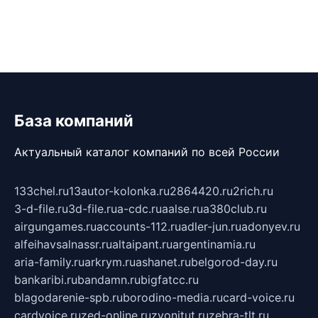
База компаний
Актуальный каталог компаний по всей России
133chel.ru
13autor-kolonka.ru
2864420.ru
2rich.ru
3-d-file.ru
3d-file.ru
a-cdc.ru
aalse.ru
a380club.ru
airgungames.ru
accounts-112.ru
adler-jun.ru
adonyev.ru
alfeihavsalnassr.ru
altaipant.ru
argentinamia.ru
aria-family.ru
arkrym.ru
ashanet.ru
belgorod-day.ru
bankaribi.ru
bandamn.ru
bigfatcc.ru
blagodarenie-spb.ru
borodino-media.ru
card-voice.ru
cardvoice.ru
zed-online.ru
zvonitut.ru
zebra-tlt.ru