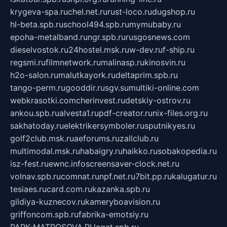
krygeva-spa.ru
chel.net.ru
rust-loco.ru
dugshop.ru
hl-beta.spb.ru
school494.spb.ru
mymubaby.ru
epoha-metalband.ru
ngr.spb.ru
rusgosnews.com
dieselvostok.ru
24hostel.msk.ru
w-dev.ru
f-ship.ru
regsmi.ru
filmnetwork.ru
malinasp.ru
kinosvin.ru
h2o-salon.ru
malutkayork.ru
deltaprim.spb.ru
tango-perm.ru
gooddir.ru
sgv.su
multiki-online.com
webkrasotki.com
cherinvest.ru
detskiy-ostrov.ru
ankou.spb.ru
alvesta1.ru
pdf-creator.ru
nix-files.org.ru
sakhatoday.ru
elektrikersymboler.ru
sputnikyes.ru
golf2club.msk.ru
aeforums.ru
zallclub.ru
multimodal.msk.ru
habaigry.ru
haikko.ru
sobakopedia.ru
isz-fest.ru
ewnc.info
screensaver-clock.net.ru
volnav.spb.ru
comnat.ru
npf.net.ru
7bit.pp.ru
kalugatur.ru
tesiaes.ru
card.com.ru
kazanka.spb.ru
gildiya-kuznecov.ru
kameryboavision.ru
griffoncom.spb.ru
fabrika-emotsiy.ru
PARK-MATROSOVA.RU
agat.spb.ru