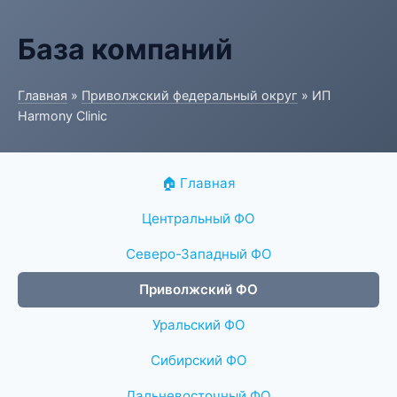
База компаний
Главная
»
Приволжский федеральный округ
» ИП
Harmony Clinic
🏠 Главная
Центральный ФО
Северо-Западный ФО
Приволжский ФО
Уральский ФО
Сибирский ФО
Дальневосточный ФО