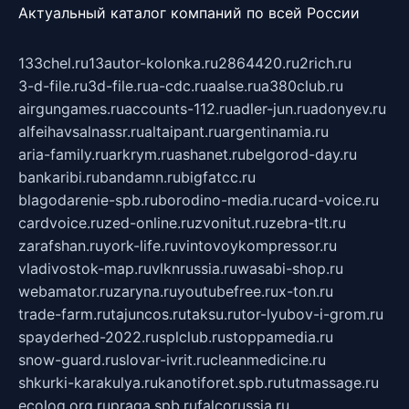
Актуальный каталог компаний по всей России
133chel.ru
13autor-kolonka.ru
2864420.ru
2rich.ru
3-d-file.ru
3d-file.ru
a-cdc.ru
aalse.ru
a380club.ru
airgungames.ru
accounts-112.ru
adler-jun.ru
adonyev.ru
alfeihavsalnassr.ru
altaipant.ru
argentinamia.ru
aria-family.ru
arkrym.ru
ashanet.ru
belgorod-day.ru
bankaribi.ru
bandamn.ru
bigfatcc.ru
blagodarenie-spb.ru
borodino-media.ru
card-voice.ru
cardvoice.ru
zed-online.ru
zvonitut.ru
zebra-tlt.ru
zarafshan.ru
york-life.ru
vintovoykompressor.ru
vladivostok-map.ru
vlknrussia.ru
wasabi-shop.ru
webamator.ru
zaryna.ru
youtubefree.ru
x-ton.ru
trade-farm.ru
tajuncos.ru
taksu.ru
tor-lyubov-i-grom.ru
spayderhed-2022.ru
splclub.ru
stoppamedia.ru
snow-guard.ru
slovar-ivrit.ru
cleanmedicine.ru
shkurki-karakulya.ru
kanotiforet.spb.ru
tutmassage.ru
ecolog.org.ru
praga.spb.ru
falcorussia.ru