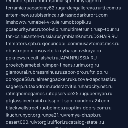
remontt.spb.ru
photostudia.spb.ru
myragon.ru
terramia.ru
academy62.ru
gardengallereya.ru
rti.com.ru
artem-news.ru
biserinca.ru
krasnodarkurort.com
imshowtv.ru
mebel-v-tule.ru
mobtopik.ru
pcsecurity.net.ru
tool-sib.ru
multimetrunit.ru
sp-tour.ru
fan-cs.ru
santeh-russia.ru
symbian9.net.ru
DSHAIR.RU
tmmotors.spb.ru
xjocuricopii.com
musavtomat.msk.ru
obustrojdom.ru
sovetcik.ru
ybaranovskaya.ru
ppknews.ru
cult-alshei.ru
JAPANRUSSIA.RU
proekciyamebel.ru
imper-finans.ru
rim.org.ru
glamourai.ru
brassminus.ru
zabor-pro.ru
ftn.pp.ru
dorogoe58.ru
laimengpacker.ru
kuzova-zapchasti.ru
sageerp.ru
taxodrom.ru
dsrazvitie.ru
hardcity.net.ru
ratinghomegames.ru
topservice25.ru
gubernyan.ru
gtglasslined.ru
ii4.ru
tssport.spb.ru
andorra24.com
blackwallstreet.ru
oboimos.ru
optim-doors.com.ru
ikuch.ru
nycr.org.ru
npa21.ru
vremya-ch.spb.ru
desert000.ru
ivtorgi.ru
ifiori.ru
catalog-statei.ru