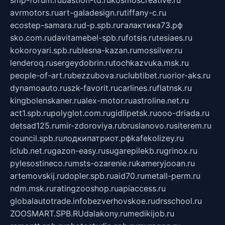
smp-forum.ru
bastion-td.ru
kosmoscreative.ru
avrmotors.ru
art-galadesign.ru
tiffany-c.ru
ecostep-samara.ru
d-p.spb.ru
галактика73.рф
sko.com.ru
davitamebel-spb.ru
fotsis.ru
tesiaes.ru
kokoroyari.spb.ru
blesna-kazan.ru
mossilver.ru
lenderoq.ru
sergeydobrin.ru
tochkazvuka.msk.ru
people-of-art.ru
bezzubova.ru
clubtibet.ru
orior-aks.ru
dynamoauto.ru
szk-favorit.ru
carlines.ru
flatnsk.ru
kingbolenskaner.ru
alex-motor.ru
astroline.net.ru
act1.spb.ru
polyglot.com.ru
gidlipetsk.ru
ooo-driada.ru
detsad125.ru
mir-zdoroviya.ru
bruslanovo.ru
siterem.ru
council.spb.ru
лодкипатриот.рф
kafekolizey.ru
iclub.net.ru
gazon-easy.ru
sugarepilekb.ru
grinox.ru
pylesostineco.ru
msts-ozarenie.ru
kameryjooan.ru
artemovskij.ru
dopler.spb.ru
aid70.ru
metall-perm.ru
ndm.msk.ru
ratingzooshop.ru
apiaccess.ru
globalautotrade.info
bezverhovskoe.ru
drsschool.ru
ZOOSMART.SPB.RU
dalakony.ru
medikijob.ru