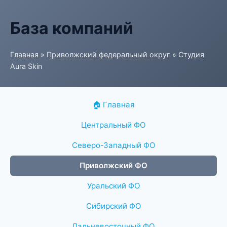
База компаний
Главная
»
Приволжский федеральный округ
» Студия
Aura Skin
🏠 Главная
Центральный ФО
Северо-Западный ФО
Приволжский ФО
Уральский ФО
Сибирский ФО
Дальневосточный ФО