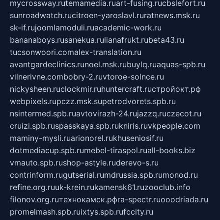
mycrossway.ru
temamedia.ru
art-fusing.ru
cbslefort.ru
sunroadwatch.ru
citroen-yaroslavl.ru
ratnews.msk.ru
sk-if.ru
joomlamoduli.ru
academic-work.ru
bananaboys.ru
sanekua.ru
lianafrukt.ru
beta43.ru
tucsonwoori.com
alex-translation.ru
avantgardeclinics.ru
noel.msk.ru
buylq.ru
aquas-spb.ru
vilnerivne.com
bobry-2.ru
vtoroe-solnce.ru
nickysheen.ru
clockmir.ru
huntercraft.ru
стройокт.рф
webpixels.ru
pczz.msk.su
petrodvorets.spb.ru
nsintermed.spb.ru
avtovirazh-24.ru
jazzq.ru
czecot.ru
cruizi.spb.ru
spasskaya.spb.ru
kniris.ru
vkpeople.com
maminy-mysli.ru
arionorel.ru
khuseniosif.ru
dotmediacup.spb.ru
mebel-tiraspol.ru
all-books.biz
vmauto.spb.ru
shop-astyle.ru
derevo-s.ru
contrinform.ru
gutserial.ru
mdrussia.spb.ru
monod.ru
refine.org.ru
uk-krein.ru
kamensk61.ru
zooclub.info
filonov.org.ru
технокамск.рф
ra-spectr.ru
ooodriada.ru
promelmash.spb.ru
ixtys.spb.ru
fccity.ru