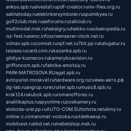
ankou.spb.ru
alvesta1.ru
pdf-creator.ru
nix-files.org.ru
sakhatoday.ru
elektrikersymboler.ru
sputnikyes.ru
golf2club.msk.ru
aeforums.ru
zallclub.ru
multimodal.msk.ru
habaigry.ru
haikko.ru
sobakopedia.ru
isz-fest.ru
ewnc.info
screensaver-clock.net.ru
volnav.spb.ru
comnat.ru
npf.net.ru
7bit.pp.ru
kalugatur.ru
tesiaes.ru
card.com.ru
kazanka.spb.ru
gildiya-kuznecov.ru
kameryboavision.ru
griffoncom.spb.ru
fabrika-emotsiy.ru
PARK-MATROSOVA.RU
agat.spb.ru
avtoyurist-moskva1.ru
hardware.org.ru
схема-авто.рф
dg-lab.ru
angrup.ru
recruiter.spb.ru
music8.spb.ru
krsk124.ru
kubok.spb.ru
romanofforex.ru
analitikaplus.ru
spyonline.ru
zosikamery.ru
sloboda-ural.pp.ru
AUTO-COM.SU
hohota.net
alimy.ru
online-z.com
aromat-vostoka.ru
otdelkaexp.ru
mobilvest.ru
bbd.net.ru
mebelshop.msk.ru