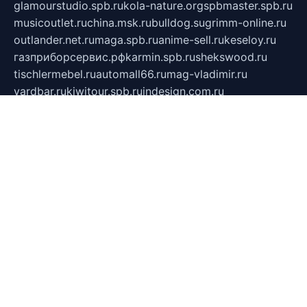
glamourstudio.spb.ru
kola-nature.org
spbmaster.spb.ru
musicoutlet.ru
china.msk.ru
bulldog.su
grimm-online.ru
outlander.net.ru
maga.spb.ru
anime-sell.ru
keseloy.ru
газприборсервис.рф
karmin.spb.ru
shekswood.ru
tischlermebel.ru
automall66.ru
mag-vladimir.ru
yardbar.ru
kiwitour.spb.ru
indesign.com.ru
freestylemebel.ru
bany-samara.ru
rsei.ru
naidisvoyput.ru
mgsn-invest.ru
ipkamerasannce.ru
alicante-house.ru
ibelka74.ru
cozyhouse.info
vlkargalev-studio.ru
700mb.ru
figura-ufa.ru
alina-live.ru
belarusiannews.ru
womenknow.ru
dos-vniimk.ru
sega.net.ru
dv.net.ru
phenomenonsofhistory.com
telesputnik.net.ru
wall.pp.ru
pylesosroidmi.ru
gtc-clan.ru
cligs.ru
bibikazap.ru
popova.org.ru
netwhistler.spb.ru
bellvil.ru
bonzon.ru
iss-vladik.ru
defiparis.net.ru
las-gryzas.ru
amku.ru
electednews.spb.ru
feather.org.ru
spar72.ru
tankiigri.ru
dominus.com.ru
ibtree.ru
sanykool.pp.ru
unixlib.org.ru