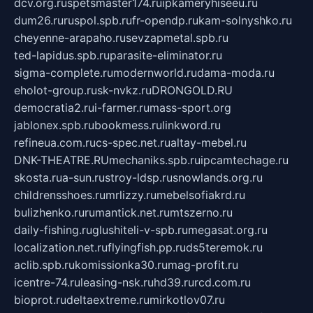
dcv.org.ru
spetsmaster174.ru
ipkameryhiseeu.ru
dum26.ru
ruspol.spb.ru
fr-opendp.ru
kam-solnyshko.ru
cheyenne-arapaho.ru
sevzapmetal.spb.ru
ted-lapidus.spb.ru
parasite-eliminator.ru
sigma-complete.ru
modernworld.ru
dama-moda.ru
eholot-group.ru
sk-nvkz.ru
DRONGOLD.RU
democratia2.ru
i-farmer.ru
mass-sport.org
jablonex.spb.ru
bookmess.ru
linkword.ru
refineua.com.ru
cs-spec.net.ru
altay-mebel.ru
DNK-THEATRE.RU
mechaniks.spb.ru
ipcamtechage.ru
skosta.ru
a-sun.ru
stroy-ldsp.ru
snowlands.org.ru
childrensshoes.ru
mrlizzy.ru
mebelsofiakrd.ru
bulizhenko.ru
rumantick.net.ru
mtszerno.ru
daily-fishing.ru
glushiteli-v-spb.ru
megasat.org.ru
localization.net.ru
flyingfish.pp.ru
ds5teremok.ru
aclib.spb.ru
komissionka30.ru
mag-profit.ru
icentre-74.ru
leasing-nsk.ru
hd39.ru
rcd.com.ru
bioprot.ru
deltaextreme.ru
mirkotlov07.ru