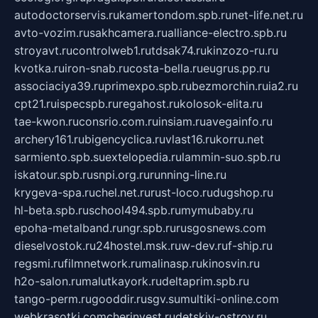
autodoctorservis.ru
kamertondom.spb.ru
net-life.net.ru
avto-vozim.ru
sakhcamera.ru
alliance-electro.spb.ru
stroyavt.ru
controlweb1.ru
tdsak74.ru
kinzozo-ru.ru
kvotka.ru
iron-snab.ru
costa-bella.ru
eugrus.pp.ru
associaciya39.ru
primexpo.spb.ru
bezmorchin.ru
ia2.ru
cpt21.ru
ispecspb.ru
regahost.ru
kolosok-elita.ru
tae-kwon.ru
consrio.com.ru
insiam.ru
avegainfo.ru
archery161.ru
bigencyclica.ru
vlast16.ru
korru.net
sarmiento.spb.su
extelopedia.ru
lammin-suo.spb.ru
iskatour.spb.ru
snpi.org.ru
running-line.ru
krygeva-spa.ru
chel.net.ru
rust-loco.ru
dugshop.ru
hl-beta.spb.ru
school494.spb.ru
mymubaby.ru
epoha-metalband.ru
ngr.spb.ru
rusgosnews.com
dieselvostok.ru
24hostel.msk.ru
w-dev.ru
f-ship.ru
regsmi.ru
filmnetwork.ru
malinasp.ru
kinosvin.ru
h2o-salon.ru
malutkayork.ru
deltaprim.spb.ru
tango-perm.ru
gooddir.ru
sgv.su
multiki-online.com
webkrasotki.com
cherinvest.ru
detskiy-ostrov.ru