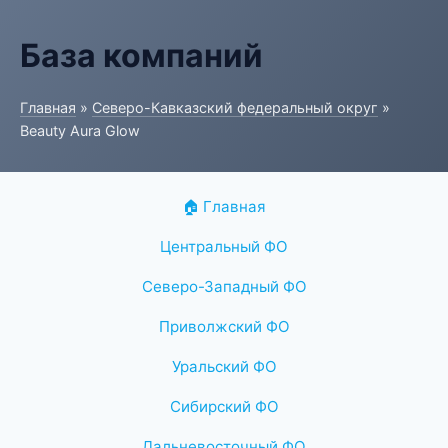
База компаний
Главная
»
Северо-Кавказский федеральный округ
»
Beauty Aura Glow
🏠 Главная
Центральный ФО
Северо-Западный ФО
Приволжский ФО
Уральский ФО
Сибирский ФО
Дальневосточный ФО