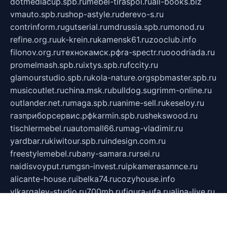
dotmediacup.spb.ru
mebel-tiraspol.ru
all-books.biz
vmauto.spb.ru
shop-astyle.ru
derevo-s.ru
contrinform.ru
gutserial.ru
mdrussia.spb.ru
monod.ru
refine.org.ru
uk-krein.ru
kamensk61.ru
zooclub.info
filonov.org.ru
технокамск.рф
ra-spectr.ru
ooodriada.ru
promelmash.spb.ru
ixtys.spb.ru
fccity.ru
glamourstudio.spb.ru
kola-nature.org
spbmaster.spb.ru
musicoutlet.ru
china.msk.ru
bulldog.su
grimm-online.ru
outlander.net.ru
maga.spb.ru
anime-sell.ru
keseloy.ru
газприборсервис.рф
karmin.spb.ru
shekswood.ru
tischlermebel.ru
automall66.ru
mag-vladimir.ru
yardbar.ru
kiwitour.spb.ru
indesign.com.ru
freestylemebel.ru
bany-samara.ru
rsei.ru
naidisvoyput.ru
mgsn-invest.ru
ipkamerasannce.ru
alicante-house.ru
ibelka74.ru
cozyhouse.info
vlkargalev-studio.ru
700mb.ru
figura-ufa.ru
alina-live.ru
belarusiannews.ru
womenknow.ru
dos-vniimk.ru
sega.net.ru
dv.net.ru
phenomenonsofhistory.com