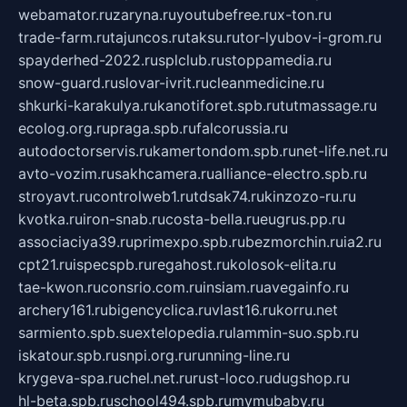
webamator.ru
zaryna.ru
youtubefree.ru
x-ton.ru
trade-farm.ru
tajuncos.ru
taksu.ru
tor-lyubov-i-grom.ru
spayderhed-2022.ru
splclub.ru
stoppamedia.ru
snow-guard.ru
slovar-ivrit.ru
cleanmedicine.ru
shkurki-karakulya.ru
kanotiforet.spb.ru
tutmassage.ru
ecolog.org.ru
praga.spb.ru
falcorussia.ru
autodoctorservis.ru
kamertondom.spb.ru
net-life.net.ru
avto-vozim.ru
sakhcamera.ru
alliance-electro.spb.ru
stroyavt.ru
controlweb1.ru
tdsak74.ru
kinzozo-ru.ru
kvotka.ru
iron-snab.ru
costa-bella.ru
eugrus.pp.ru
associaciya39.ru
primexpo.spb.ru
bezmorchin.ru
ia2.ru
cpt21.ru
ispecspb.ru
regahost.ru
kolosok-elita.ru
tae-kwon.ru
consrio.com.ru
insiam.ru
avegainfo.ru
archery161.ru
bigencyclica.ru
vlast16.ru
korru.net
sarmiento.spb.su
extelopedia.ru
lammin-suo.spb.ru
iskatour.spb.ru
snpi.org.ru
running-line.ru
krygeva-spa.ru
chel.net.ru
rust-loco.ru
dugshop.ru
hl-beta.spb.ru
school494.spb.ru
mymubaby.ru