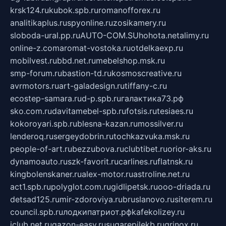
krsk124.ru
kubok.spb.ru
romanofforex.ru
analitikaplus.ru
spyonline.ru
zosikamery.ru
sloboda-ural.pp.ru
AUTO-COM.SU
hohota.net
alimy.ru
online-z.com
aromat-vostoka.ru
otdelkaexp.ru
mobilvest.ru
bbd.net.ru
mebelshop.msk.ru
smp-forum.ru
bastion-td.ru
kosmoscreative.ru
avrmotors.ru
art-galadesign.ru
tiffany-c.ru
ecostep-samara.ru
d-p.spb.ru
галактика73.рф
sko.com.ru
davitamebel-spb.ru
fotsis.ru
tesiaes.ru
kokoroyari.spb.ru
blesna-kazan.ru
mossilver.ru
lenderoq.ru
sergeydobrin.ru
tochkazvuka.msk.ru
people-of-art.ru
bezzubova.ru
clubtibet.ru
orior-aks.ru
dynamoauto.ru
szk-favorit.ru
carlines.ru
flatnsk.ru
kingbolenskaner.ru
alex-motor.ru
astroline.net.ru
act1.spb.ru
polyglot.com.ru
gidlipetsk.ru
ooo-driada.ru
detsad125.ru
mir-zdoroviya.ru
bruslanovo.ru
siterem.ru
council.spb.ru
лодкипатриот.рф
kafekolizey.ru
iclub.net.ru
gazon-easy.ru
sugarepilekb.ru
grinox.ru