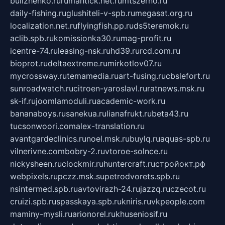
bulizhenko.ru
rumantick.net.ru
mtszerno.ru
daily-fishing.ru
glushiteli-v-spb.ru
megasat.org.ru
localization.net.ru
flyingfish.pp.ru
ds5teremok.ru
aclib.spb.ru
komissionka30.ru
mag-profit.ru
icentre-74.ru
leasing-nsk.ru
hd39.ru
rcd.com.ru
bioprot.ru
deltaextreme.ru
mirkotlov07.ru
mycrossway.ru
temamedia.ru
art-fusing.ru
cbslefort.ru
sunroadwatch.ru
citroen-yaroslavl.ru
ratnews.msk.ru
sk-if.ru
joomlamoduli.ru
academic-work.ru
bananaboys.ru
sanekua.ru
lianafrukt.ru
beta43.ru
tucsonwoori.com
alex-translation.ru
avantgardeclinics.ru
noel.msk.ru
buylq.ru
aquas-spb.ru
vilnerivne.com
bobry-2.ru
vtoroe-solnce.ru
nickysheen.ru
clockmir.ru
huntercraft.ru
стройокт.рф
webpixels.ru
pczz.msk.su
petrodvorets.spb.ru
nsintermed.spb.ru
avtovirazh-24.ru
jazzq.ru
czecot.ru
cruizi.spb.ru
spasskaya.spb.ru
kniris.ru
vkpeople.com
maminy-mysli.ru
arionorel.ru
khuseniosif.ru