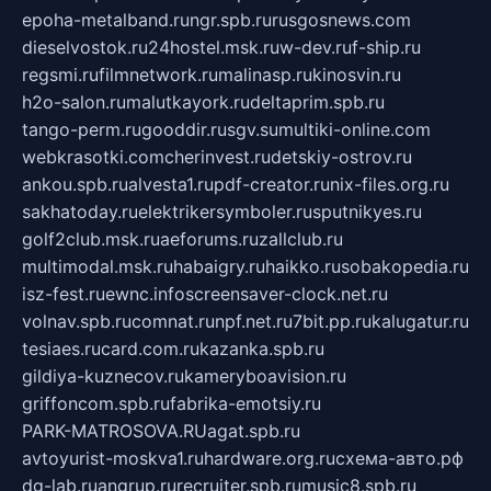
epoha-metalband.ru
ngr.spb.ru
rusgosnews.com
dieselvostok.ru
24hostel.msk.ru
w-dev.ru
f-ship.ru
regsmi.ru
filmnetwork.ru
malinasp.ru
kinosvin.ru
h2o-salon.ru
malutkayork.ru
deltaprim.spb.ru
tango-perm.ru
gooddir.ru
sgv.su
multiki-online.com
webkrasotki.com
cherinvest.ru
detskiy-ostrov.ru
ankou.spb.ru
alvesta1.ru
pdf-creator.ru
nix-files.org.ru
sakhatoday.ru
elektrikersymboler.ru
sputnikyes.ru
golf2club.msk.ru
aeforums.ru
zallclub.ru
multimodal.msk.ru
habaigry.ru
haikko.ru
sobakopedia.ru
isz-fest.ru
ewnc.info
screensaver-clock.net.ru
volnav.spb.ru
comnat.ru
npf.net.ru
7bit.pp.ru
kalugatur.ru
tesiaes.ru
card.com.ru
kazanka.spb.ru
gildiya-kuznecov.ru
kameryboavision.ru
griffoncom.spb.ru
fabrika-emotsiy.ru
PARK-MATROSOVA.RU
agat.spb.ru
avtoyurist-moskva1.ru
hardware.org.ru
схема-авто.рф
dg-lab.ru
angrup.ru
recruiter.spb.ru
music8.spb.ru