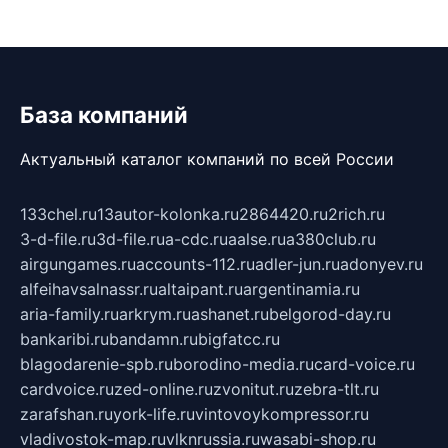
База компаний
Актуальный каталог компаний по всей России
133chel.ru
13autor-kolonka.ru
2864420.ru
2rich.ru
3-d-file.ru
3d-file.ru
a-cdc.ru
aalse.ru
a380club.ru
airgungames.ru
accounts-112.ru
adler-jun.ru
adonyev.ru
alfeihavsalnassr.ru
altaipant.ru
argentinamia.ru
aria-family.ru
arkrym.ru
ashanet.ru
belgorod-day.ru
bankaribi.ru
bandamn.ru
bigfatcc.ru
blagodarenie-spb.ru
borodino-media.ru
card-voice.ru
cardvoice.ru
zed-online.ru
zvonitut.ru
zebra-tlt.ru
zarafshan.ru
york-life.ru
vintovoykompressor.ru
vladivostok-map.ru
vlknrussia.ru
wasabi-shop.ru