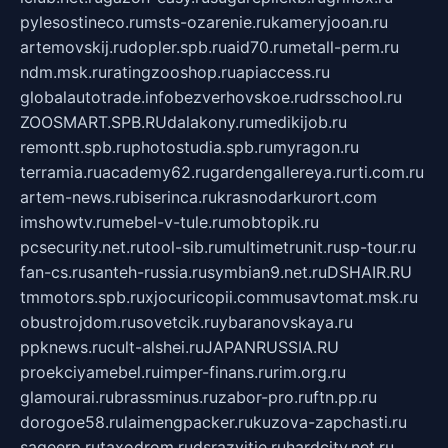
pylesostineco.ru
msts-ozarenie.ru
kameryjooan.ru
artemovskij.ru
dopler.spb.ru
aid70.ru
metall-perm.ru
ndm.msk.ru
ratingzooshop.ru
apiaccess.ru
globalautotrade.info
bezverhovskoe.ru
drsschool.ru
ZOOSMART.SPB.RU
dalakony.ru
medikijob.ru
remontt.spb.ru
photostudia.spb.ru
myragon.ru
terramia.ru
academy62.ru
gardengallereya.ru
rti.com.ru
artem-news.ru
biserinca.ru
krasnodarkurort.com
imshowtv.ru
mebel-v-tule.ru
mobtopik.ru
pcsecurity.net.ru
tool-sib.ru
multimetrunit.ru
sp-tour.ru
fan-cs.ru
santeh-russia.ru
symbian9.net.ru
DSHAIR.RU
tmmotors.spb.ru
xjocuricopii.com
musavtomat.msk.ru
obustrojdom.ru
sovetcik.ru
ybaranovskaya.ru
ppknews.ru
cult-alshei.ru
JAPANRUSSIA.RU
proekciyamebel.ru
imper-finans.ru
rim.org.ru
glamourai.ru
brassminus.ru
zabor-pro.ru
ftn.pp.ru
dorogoe58.ru
laimengpacker.ru
kuzova-zapchasti.ru
sageerp.ru
taxodrom.ru
dsrazvitie.ru
hardcity.net.ru