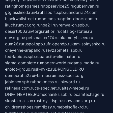
ratinghomegames.ru
topservice25.ru
gubernyan.ru
gtglasslined.ru
ii4.ru
tssport.spb.ru
andorra24.com
blackwallstreet.ru
oboimos.ru
optim-doors.com.ru
ikuch.ru
nycr.org.ru
npa21.ru
vremya-ch.spb.ru
desert000.ru
ivtorgi.ru
ifiori.ru
catalog-statei.ru
dcv.org.ru
spetsmaster174.ru
ipkameryhiseeu.ru
dum26.ru
ruspol.spb.ru
fr-opendp.ru
kam-solnyshko.ru
cheyenne-arapaho.ru
sevzapmetal.spb.ru
ted-lapidus.spb.ru
parasite-eliminator.ru
sigma-complete.ru
modernworld.ru
dama-moda.ru
eholot-group.ru
sk-nvkz.ru
DRONGOLD.RU
democratia2.ru
i-farmer.ru
mass-sport.org
jablonex.spb.ru
bookmess.ru
linkword.ru
refineua.com.ru
cs-spec.net.ru
altay-mebel.ru
DNK-THEATRE.RU
mechaniks.spb.ru
ipcamtechage.ru
skosta.ru
a-sun.ru
stroy-ldsp.ru
snowlands.org.ru
childrensshoes.ru
mrlizzy.ru
mebelsofiakrd.ru