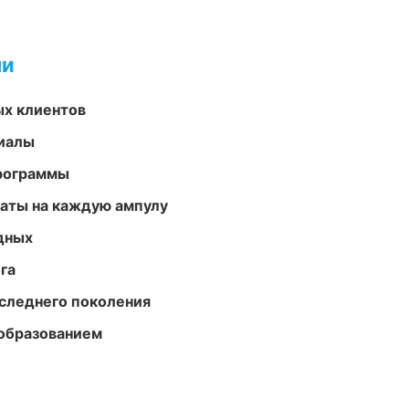
ми
ых клиентов
риалы
программы
аты на каждую ампулу
одных
га
следнего поколения
образованием