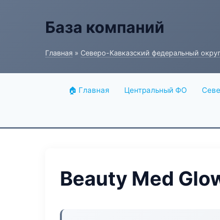
База компаний
Главная
»
Северо-Кавказский федеральный окру
🏠 Главная
Центральный ФО
Севе
Beauty Med Glo