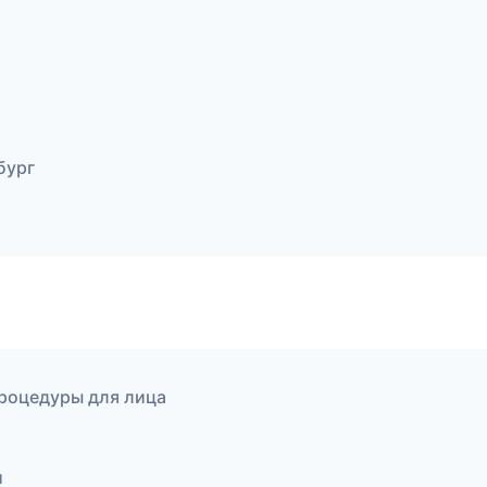
бург
процедуры для лица
и