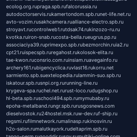
ecolog.org.ru
praga.spb.ru
falcorussia.ru
autodoctorservis.ru
kamertondom.spb.ru
net-life.net.ru
avto-vozim.ru
sakhcamera.ru
alliance-electro.spb.ru
stroyavt.ru
controlweb1.ru
tdsak74.ru
kinzozo-ru.ru
kvotka.ru
iron-snab.ru
costa-bella.ru
eugrus.pp.ru
associaciya39.ru
primexpo.spb.ru
bezmorchin.ru
ia2.ru
cpt21.ru
ispecspb.ru
regahost.ru
kolosok-elita.ru
tae-kwon.ru
consrio.com.ru
insiam.ru
avegainfo.ru
archery161.ru
bigencyclica.ru
vlast16.ru
korru.net
sarmiento.spb.su
extelopedia.ru
lammin-suo.spb.ru
iskatour.spb.ru
snpi.org.ru
running-line.ru
krygeva-spa.ru
chel.net.ru
rust-loco.ru
dugshop.ru
hl-beta.spb.ru
school494.spb.ru
mymubaby.ru
epoha-metalband.ru
ngr.spb.ru
rusgosnews.com
dieselvostok.ru
24hostel.msk.ru
w-dev.ru
f-ship.ru
regsmi.ru
filmnetwork.ru
malinasp.ru
kinosvin.ru
h2o-salon.ru
malutkayork.ru
deltaprim.spb.ru
tango-perm.ru
gooddir.ru
sgv.su
multiki-online.com