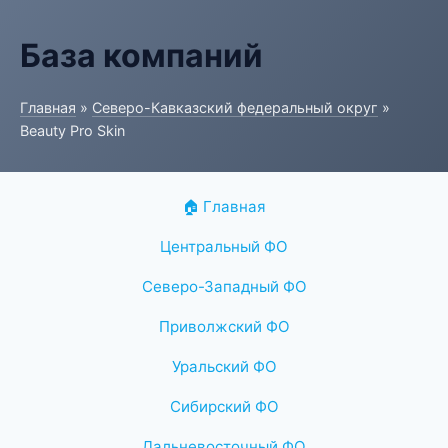
База компаний
Главная
»
Северо-Кавказский федеральный округ
»
Beauty Pro Skin
🏠 Главная
Центральный ФО
Северо-Западный ФО
Приволжский ФО
Уральский ФО
Сибирский ФО
Дальневосточный ФО