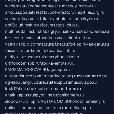
webkrasotki.com
cherinvest.ru
detskiy-ostrov.ru
ankou.spb.ru
alvesta1.ru
pdf-creator.ru
nix-files.org.ru
sakhatoday.ru
elektrikersymboler.ru
sputnikyes.ru
golf2club.msk.ru
aeforums.ru
zallclub.ru
multimodal.msk.ru
habaigry.ru
haikko.ru
sobakopedia.ru
isz-fest.ru
ewnc.info
screensaver-clock.net.ru
volnav.spb.ru
comnat.ru
npf.net.ru
7bit.pp.ru
kalugatur.ru
tesiaes.ru
card.com.ru
kazanka.spb.ru
gildiya-kuznecov.ru
kameryboavision.ru
griffoncom.spb.ru
fabrika-emotsiy.ru
PARK-MATROSOVA.RU
agat.spb.ru
avtoyurist-moskva1.ru
hardware.org.ru
схема-авто.рф
dg-lab.ru
angrup.ru
recruiter.spb.ru
music8.spb.ru
krsk124.ru
kubok.spb.ru
romanofforex.ru
analitikaplus.ru
spyonline.ru
zosikamery.ru
sloboda-ural.pp.ru
AUTO-COM.SU
hohota.net
alimy.ru
online-z.com
aromat-vostoka.ru
otdelkaexp.ru
mobilvest.ru
bbd.net.ru
mebelshop.msk.ru