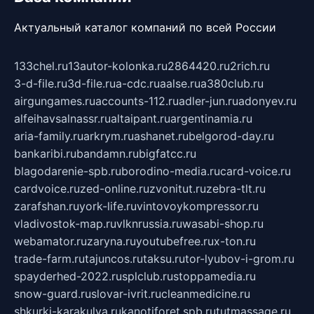
Актуальный каталог компаний по всей России
133chel.ru
13autor-kolonka.ru
2864420.ru
2rich.ru
3-d-file.ru
3d-file.ru
a-cdc.ru
aalse.ru
a380club.ru
airgungames.ru
accounts-112.ru
adler-jun.ru
adonyev.ru
alfeihavsalnassr.ru
altaipant.ru
argentinamia.ru
aria-family.ru
arkrym.ru
ashanet.ru
belgorod-day.ru
bankaribi.ru
bandamn.ru
bigfatcc.ru
blagodarenie-spb.ru
borodino-media.ru
card-voice.ru
cardvoice.ru
zed-online.ru
zvonitut.ru
zebra-tlt.ru
zarafshan.ru
york-life.ru
vintovoykompressor.ru
vladivostok-map.ru
vlknrussia.ru
wasabi-shop.ru
webamator.ru
zaryna.ru
youtubefree.ru
x-ton.ru
trade-farm.ru
tajuncos.ru
taksu.ru
tor-lyubov-i-grom.ru
spayderhed-2022.ru
splclub.ru
stoppamedia.ru
snow-guard.ru
slovar-ivrit.ru
cleanmedicine.ru
shkurki-karakulya.ru
kanotiforet.spb.ru
tutmassage.ru