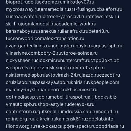
bioprot.ru
deltaextreme.ru
mirkotlov07.ru
mycrossway.ru
temamedia.ru
art-fusing.ru
cbslefort.ru
sunroadwatch.ru
citroen-yaroslavl.ru
ratnews.msk.ru
sk-if.ru
joomlamoduli.ru
academic-work.ru
bananaboys.ru
sanekua.ru
lianafrukt.ru
beta43.ru
tucsonwoori.com
alex-translation.ru
avantgardeclinics.ru
noel.msk.ru
buylq.ru
aquas-spb.ru
vilnerivne.com
bobry-2.ru
vtoroe-solnce.ru
nickysheen.ru
clockmir.ru
huntercraft.ru
стройокт.рф
webpixels.ru
pczz.msk.su
petrodvorets.spb.ru
nsintermed.spb.ru
avtovirazh-24.ru
jazzq.ru
czecot.ru
cruizi.spb.ru
spasskaya.spb.ru
kniris.ru
vkpeople.com
maminy-mysli.ru
arionorel.ru
khuseniosif.ru
dotmediacup.spb.ru
mebel-tiraspol.ru
all-books.biz
vmauto.spb.ru
shop-astyle.ru
derevo-s.ru
contrinform.ru
gutserial.ru
mdrussia.spb.ru
monod.ru
refine.org.ru
uk-krein.ru
kamensk61.ru
zooclub.info
filonov.org.ru
технокамск.рф
ra-spectr.ru
ooodriada.ru