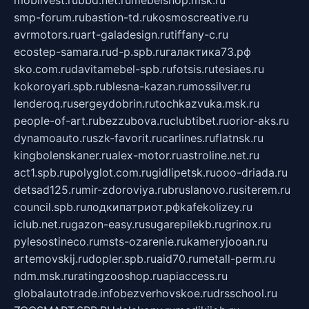
smp-forum.ru
bastion-td.ru
kosmoscreative.ru
avrmotors.ru
art-galadesign.ru
tiffany-c.ru
ecostep-samara.ru
d-p.spb.ru
галактика73.рф
sko.com.ru
davitamebel-spb.ru
fotsis.ru
tesiaes.ru
kokoroyari.spb.ru
blesna-kazan.ru
mossilver.ru
lenderoq.ru
sergeydobrin.ru
tochkazvuka.msk.ru
people-of-art.ru
bezzubova.ru
clubtibet.ru
orior-aks.ru
dynamoauto.ru
szk-favorit.ru
carlines.ru
flatnsk.ru
kingbolenskaner.ru
alex-motor.ru
astroline.net.ru
act1.spb.ru
polyglot.com.ru
gidlipetsk.ru
ooo-driada.ru
detsad125.ru
mir-zdoroviya.ru
bruslanovo.ru
siterem.ru
council.spb.ru
лодкипатриот.рф
kafekolizey.ru
iclub.net.ru
gazon-easy.ru
sugarepilekb.ru
grinox.ru
pylesostineco.ru
msts-ozarenie.ru
kameryjooan.ru
artemovskij.ru
dopler.spb.ru
aid70.ru
metall-perm.ru
ndm.msk.ru
ratingzooshop.ru
apiaccess.ru
globalautotrade.info
bezverhovskoe.ru
drsschool.ru