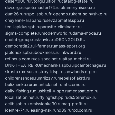
desert000.ru
ivtorgi.ru
ifiori.ru
catalog-statei.ru
dcv.org.ru
spetsmaster174.ru
ipkameryhiseeu.ru
dum26.ru
ruspol.spb.ru
fr-opendp.ru
kam-solnyshko.ru
cheyenne-arapaho.ru
sevzapmetal.spb.ru
ted-lapidus.spb.ru
parasite-eliminator.ru
sigma-complete.ru
modernworld.ru
dama-moda.ru
eholot-group.ru
sk-nvkz.ru
DRONGOLD.RU
democratia2.ru
i-farmer.ru
mass-sport.org
jablonex.spb.ru
bookmess.ru
linkword.ru
refineua.com.ru
cs-spec.net.ru
altay-mebel.ru
DNK-THEATRE.RU
mechaniks.spb.ru
ipcamtechage.ru
skosta.ru
a-sun.ru
stroy-ldsp.ru
snowlands.org.ru
childrensshoes.ru
mrlizzy.ru
mebelsofiakrd.ru
bulizhenko.ru
rumantick.net.ru
mtszerno.ru
daily-fishing.ru
glushiteli-v-spb.ru
megasat.org.ru
localization.net.ru
flyingfish.pp.ru
ds5teremok.ru
aclib.spb.ru
komissionka30.ru
mag-profit.ru
icentre-74.ru
leasing-nsk.ru
hd39.ru
rcd.com.ru