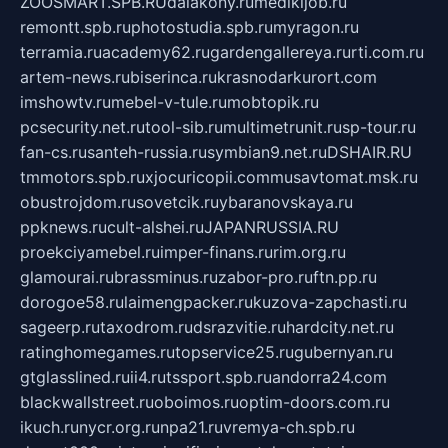
ZOOSMART.SPB.RU
dalakony.ru
medikijob.ru
remontt.spb.ru
photostudia.spb.ru
myragon.ru
terramia.ru
academy62.ru
gardengallereya.ru
rti.com.ru
artem-news.ru
biserinca.ru
krasnodarkurort.com
imshowtv.ru
mebel-v-tule.ru
mobtopik.ru
pcsecurity.net.ru
tool-sib.ru
multimetrunit.ru
sp-tour.ru
fan-cs.ru
santeh-russia.ru
symbian9.net.ru
DSHAIR.RU
tmmotors.spb.ru
xjocuricopii.com
musavtomat.msk.ru
obustrojdom.ru
sovetcik.ru
ybaranovskaya.ru
ppknews.ru
cult-alshei.ru
JAPANRUSSIA.RU
proekciyamebel.ru
imper-finans.ru
rim.org.ru
glamourai.ru
brassminus.ru
zabor-pro.ru
ftn.pp.ru
dorogoe58.ru
laimengpacker.ru
kuzova-zapchasti.ru
sageerp.ru
taxodrom.ru
dsrazvitie.ru
hardcity.net.ru
ratinghomegames.ru
topservice25.ru
gubernyan.ru
gtglasslined.ru
ii4.ru
tssport.spb.ru
andorra24.com
blackwallstreet.ru
oboimos.ru
optim-doors.com.ru
ikuch.ru
nycr.org.ru
npa21.ru
vremya-ch.spb.ru