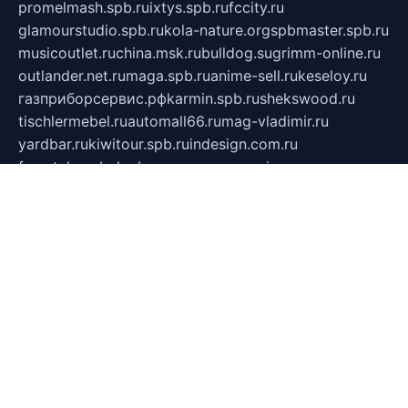
promelmash.spb.ru
ixtys.spb.ru
fccity.ru
glamourstudio.spb.ru
kola-nature.org
spbmaster.spb.ru
musicoutlet.ru
china.msk.ru
bulldog.su
grimm-online.ru
outlander.net.ru
maga.spb.ru
anime-sell.ru
keseloy.ru
газприборсервис.рф
karmin.spb.ru
shekswood.ru
tischlermebel.ru
automall66.ru
mag-vladimir.ru
yardbar.ru
kiwitour.spb.ru
indesign.com.ru
freestylemebel.ru
bany-samara.ru
rsei.ru
naidisvoyput.ru
mgsn-invest.ru
ipkamerasannce.ru
alicante-house.ru
ibelka74.ru
cozyhouse.info
vlkargalev-studio.ru
700mb.ru
figura-ufa.ru
alina-live.ru
belarusiannews.ru
womenknow.ru
dos-vniimk.ru
sega.net.ru
dv.net.ru
phenomenonsofhistory.com
telesputnik.net.ru
wall.pp.ru
pylesosroidmi.ru
gtc-clan.ru
cligs.ru
bibikazap.ru
popova.org.ru
netwhistler.spb.ru
bellvil.ru
bonzon.ru
iss-vladik.ru
defiparis.net.ru
las-gryzas.ru
amku.ru
electednews.spb.ru
feather.org.ru
spar72.ru
tankiigri.ru