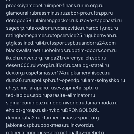
proekciyamebel.ru
imper-finans.ru
rim.org.ru
glamourai.ru
brassminus.ru
zabor-pro.ru
ftn.pp.ru
dorogoe58.ru
laimengpacker.ru
kuzova-zapchasti.ru
sageerp.ru
taxodrom.ru
dsrazvitie.ru
hardcity.net.ru
ratinghomegames.ru
topservice25.ru
gubernyan.ru
gtglasslined.ru
ii4.ru
tssport.spb.ru
andorra24.com
blackwallstreet.ru
oboimos.ru
optim-doors.com.ru
ikuch.ru
nycr.org.ru
npa21.ru
vremya-ch.spb.ru
desert000.ru
ivtorgi.ru
ifiori.ru
catalog-statei.ru
dcv.org.ru
spetsmaster174.ru
ipkameryhiseeu.ru
dum26.ru
ruspol.spb.ru
fr-opendp.ru
kam-solnyshko.ru
cheyenne-arapaho.ru
sevzapmetal.spb.ru
ted-lapidus.spb.ru
parasite-eliminator.ru
sigma-complete.ru
modernworld.ru
dama-moda.ru
eholot-group.ru
sk-nvkz.ru
DRONGOLD.RU
democratia2.ru
i-farmer.ru
mass-sport.org
jablonex.spb.ru
bookmess.ru
linkword.ru
refineua.com.ru
cs-spec.net.ru
altay-mebel.ru