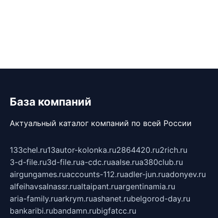
База компаний
Актуальный каталог компаний по всей России
133chel.ru
13autor-kolonka.ru
2864420.ru
2rich.ru
3-d-file.ru
3d-file.ru
a-cdc.ru
aalse.ru
a380club.ru
airgungames.ru
accounts-112.ru
adler-jun.ru
adonyev.ru
alfeihavsalnassr.ru
altaipant.ru
argentinamia.ru
aria-family.ru
arkrym.ru
ashanet.ru
belgorod-day.ru
bankaribi.ru
bandamn.ru
bigfatcc.ru