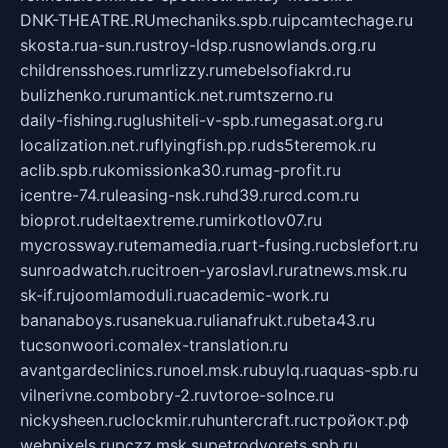
DNK-THEATRE.RU
mechaniks.spb.ru
ipcamtechage.ru
skosta.ru
a-sun.ru
stroy-ldsp.ru
snowlands.org.ru
childrensshoes.ru
mrlizzy.ru
mebelsofiakrd.ru
bulizhenko.ru
rumantick.net.ru
mtszerno.ru
daily-fishing.ru
glushiteli-v-spb.ru
megasat.org.ru
localization.net.ru
flyingfish.pp.ru
ds5teremok.ru
aclib.spb.ru
komissionka30.ru
mag-profit.ru
icentre-74.ru
leasing-nsk.ru
hd39.ru
rcd.com.ru
bioprot.ru
deltaextreme.ru
mirkotlov07.ru
mycrossway.ru
temamedia.ru
art-fusing.ru
cbslefort.ru
sunroadwatch.ru
citroen-yaroslavl.ru
ratnews.msk.ru
sk-if.ru
joomlamoduli.ru
academic-work.ru
bananaboys.ru
sanekua.ru
lianafrukt.ru
beta43.ru
tucsonwoori.com
alex-translation.ru
avantgardeclinics.ru
noel.msk.ru
buylq.ru
aquas-spb.ru
vilnerivne.com
bobry-2.ru
vtoroe-solnce.ru
nickysheen.ru
clockmir.ru
huntercraft.ru
стройокт.рф
webpixels.ru
pczz.msk.su
petrodvorets.spb.ru