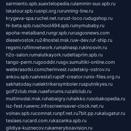
sarmiento.spb.su
extelopedia.ru
lammin-suo.spb.ru
iskatour.spb.ru
snpi.org.ru
running-line.ru
krygeva-spa.ru
chel.net.ru
rust-loco.ru
dugshop.ru
hl-beta.spb.ru
school494.spb.ru
mymubaby.ru
epoha-metalband.ru
ngr.spb.ru
rusgosnews.com
dieselvostok.ru
24hostel.msk.ru
w-dev.ru
f-ship.ru
regsmi.ru
filmnetwork.ru
malinasp.ru
kinosvin.ru
h2o-salon.ru
malutkayork.ru
deltaprim.spb.ru
tango-perm.ru
gooddir.ru
sgv.su
multiki-online.com
webkrasotki.com
cherinvest.ru
detskiy-ostrov.ru
ankou.spb.ru
alvesta1.ru
pdf-creator.ru
nix-files.org.ru
sakhatoday.ru
elektrikersymboler.ru
sputnikyes.ru
golf2club.msk.ru
aeforums.ru
zallclub.ru
multimodal.msk.ru
habaigry.ru
haikko.ru
sobakopedia.ru
isz-fest.ru
ewnc.info
screensaver-clock.net.ru
volnav.spb.ru
comnat.ru
npf.net.ru
7bit.pp.ru
kalugatur.ru
tesiaes.ru
card.com.ru
kazanka.spb.ru
gildiya-kuznecov.ru
kameryboavision.ru