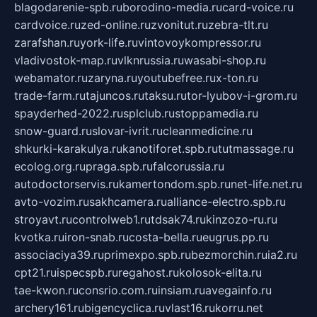
blagodarenie-spb.ru
borodino-media.ru
card-voice.ru
cardvoice.ru
zed-online.ru
zvonitut.ru
zebra-tlt.ru
zarafshan.ru
york-life.ru
vintovoykompressor.ru
vladivostok-map.ru
vlknrussia.ru
wasabi-shop.ru
webamator.ru
zaryna.ru
youtubefree.ru
x-ton.ru
trade-farm.ru
tajuncos.ru
taksu.ru
tor-lyubov-i-grom.ru
spayderhed-2022.ru
splclub.ru
stoppamedia.ru
snow-guard.ru
slovar-ivrit.ru
cleanmedicine.ru
shkurki-karakulya.ru
kanotiforet.spb.ru
tutmassage.ru
ecolog.org.ru
praga.spb.ru
falcorussia.ru
autodoctorservis.ru
kamertondom.spb.ru
net-life.net.ru
avto-vozim.ru
sakhcamera.ru
alliance-electro.spb.ru
stroyavt.ru
controlweb1.ru
tdsak74.ru
kinzozo-ru.ru
kvotka.ru
iron-snab.ru
costa-bella.ru
eugrus.pp.ru
associaciya39.ru
primexpo.spb.ru
bezmorchin.ru
ia2.ru
cpt21.ru
ispecspb.ru
regahost.ru
kolosok-elita.ru
tae-kwon.ru
consrio.com.ru
insiam.ru
avegainfo.ru
archery161.ru
bigencyclica.ru
vlast16.ru
korru.net