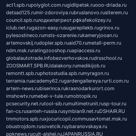
act1.spb.ru
polyglot.com.ru
gidlipetsk.ru
ooo-driada.ru
detsad125.ru
mir-zdoroviya.ru
bruslanovo.ru
siterem.ru
council.spb.ru
лодкипатриот.рф
kafekolizey.ru
iclub.net.ru
gazon-easy.ru
sugarepilekb.ru
grinox.ru
pylesostineco.ru
msts-ozarenie.ru
kameryjooan.ru
artemovskij.ru
dopler.spb.ru
aid70.ru
metall-perm.ru
ndm.msk.ru
ratingzooshop.ru
apiaccess.ru
globalautotrade.info
bezverhovskoe.ru
drsschool.ru
ZOOSMART.SPB.RU
dalakony.ru
medikijob.ru
remontt.spb.ru
photostudia.spb.ru
myragon.ru
terramia.ru
academy62.ru
gardengallereya.ru
rti.com.ru
artem-news.ru
biserinca.ru
krasnodarkurort.com
imshowtv.ru
mebel-v-tule.ru
mobtopik.ru
pcsecurity.net.ru
tool-sib.ru
multimetrunit.ru
sp-tour.ru
fan-cs.ru
santeh-russia.ru
symbian9.net.ru
DSHAIR.RU
tmmotors.spb.ru
xjocuricopii.com
musavtomat.msk.ru
obustrojdom.ru
sovetcik.ru
ybaranovskaya.ru
ppknews.ru
cult-alshei.ru
JAPANRUSSIA.RU