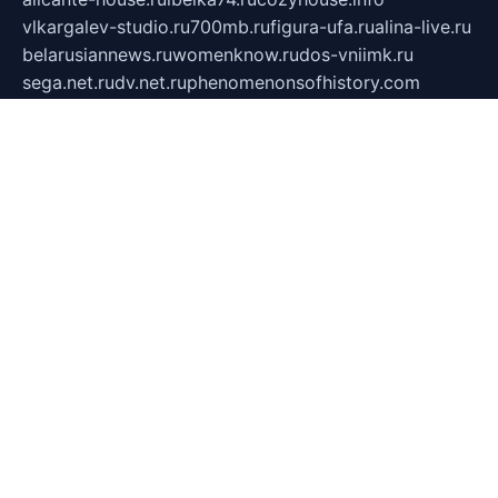
vlkargalev-studio.ru
700mb.ru
figura-ufa.ru
alina-live.ru
belarusiannews.ru
womenknow.ru
dos-vniimk.ru
sega.net.ru
dv.net.ru
phenomenonsofhistory.com
telesputnik.net.ru
wall.pp.ru
pylesosroidmi.ru
gtc-clan.ru
cligs.ru
bibikazap.ru
popova.org.ru
netwhistler.spb.ru
bellvil.ru
bonzon.ru
iss-vladik.ru
defiparis.net.ru
las-gryzas.ru
amku.ru
electednews.spb.ru
feather.org.ru
spar72.ru
tankiigri.ru
dominus.com.ru
ibtree.ru
sanykool.pp.ru
unixlib.org.ru
menatep.spb.ru
gartenterrassen.ru
printeka.ru
skvozilka.com.ru
parkovka-pub.ru
lovemobi.ru
art-ru.ru
emulatorz.com.ru
alucomp.com.ru
tatforum.com.ru
alternativa-profi.ru
dermakler.ru
artsurvey.ru
aredir.ru
khimspas.ru
centr-maxi.ru
2018r.ru
bort-stomer-defort.ru
professional2.ru
gibsons.ru
artselena.ru
art-pilot.ru
ingredient.spb.ru
npfpolimer.spb.ru
argentum.spb.ru
hom-edu.ru