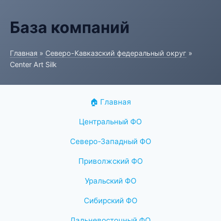
База компаний
Главная
»
Северо-Кавказский федеральный округ
»
Center Art Silk
🏠 Главная
Центральный ФО
Северо-Западный ФО
Приволжский ФО
Уральский ФО
Сибирский ФО
Дальневосточный ФО