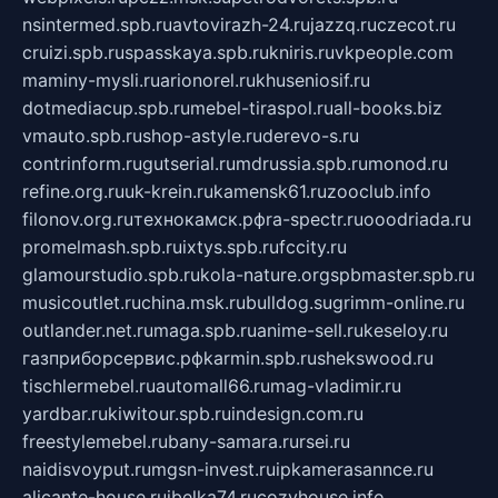
nsintermed.spb.ru
avtovirazh-24.ru
jazzq.ru
czecot.ru
cruizi.spb.ru
spasskaya.spb.ru
kniris.ru
vkpeople.com
maminy-mysli.ru
arionorel.ru
khuseniosif.ru
dotmediacup.spb.ru
mebel-tiraspol.ru
all-books.biz
vmauto.spb.ru
shop-astyle.ru
derevo-s.ru
contrinform.ru
gutserial.ru
mdrussia.spb.ru
monod.ru
refine.org.ru
uk-krein.ru
kamensk61.ru
zooclub.info
filonov.org.ru
технокамск.рф
ra-spectr.ru
ooodriada.ru
promelmash.spb.ru
ixtys.spb.ru
fccity.ru
glamourstudio.spb.ru
kola-nature.org
spbmaster.spb.ru
musicoutlet.ru
china.msk.ru
bulldog.su
grimm-online.ru
outlander.net.ru
maga.spb.ru
anime-sell.ru
keseloy.ru
газприборсервис.рф
karmin.spb.ru
shekswood.ru
tischlermebel.ru
automall66.ru
mag-vladimir.ru
yardbar.ru
kiwitour.spb.ru
indesign.com.ru
freestylemebel.ru
bany-samara.ru
rsei.ru
naidisvoyput.ru
mgsn-invest.ru
ipkamerasannce.ru
alicante-house.ru
ibelka74.ru
cozyhouse.info