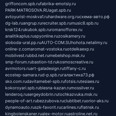
griffoncom.spb.ru
fabrika-emotsiy.ru
PARK-MATROSOVA.RU
agat.spb.ru
avtoyurist-moskva1.ru
hardware.org.ru
схема-авто.рф
dg-lab.ru
angrup.ru
recruiter.spb.ru
music8.spb.ru
krsk124.ru
kubok.spb.ru
romanofforex.ru
analitikaplus.ru
spyonline.ru
zosikamery.ru
sloboda-ural.pp.ru
AUTO-COM.SU
hohota.net
alimy.ru
online-z.com
aromat-vostoka.ru
otdelkaexp.ru
mobilvest.ru
bbd.net.ru
mebelshop.msk.ru
smp-forum.ru
bastion-td.ru
kosmoscreative.ru
avrmotors.ru
art-galadesign.ru
tiffany-c.ru
ecostep-samara.ru
d-p.spb.ru
галактика73.рф
sko.com.ru
davitamebel-spb.ru
fotsis.ru
tesiaes.ru
kokoroyari.spb.ru
blesna-kazan.ru
mossilver.ru
lenderoq.ru
sergeydobrin.ru
tochkazvuka.msk.ru
people-of-art.ru
bezzubova.ru
clubtibet.ru
orior-aks.ru
dynamoauto.ru
szk-favorit.ru
carlines.ru
flatnsk.ru
kingbolenskaner.ru
alex-motor.ru
astroline.net.ru