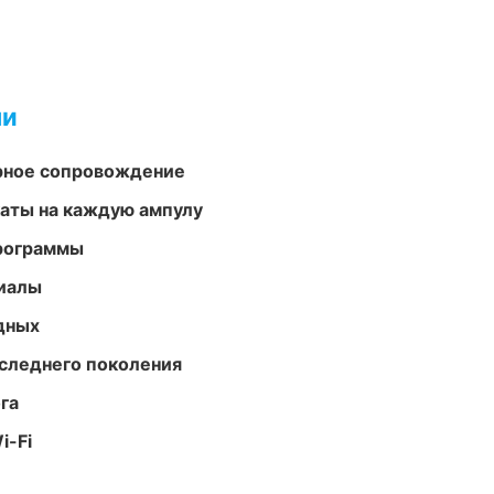
ми
урное сопровождение
аты на каждую ампулу
программы
риалы
одных
следнего поколения
га
i-Fi