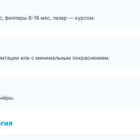
с, филлеры 8-18 мес, лазер — курсом.
литации или с минимальным покраснением.
тнёры.
огия