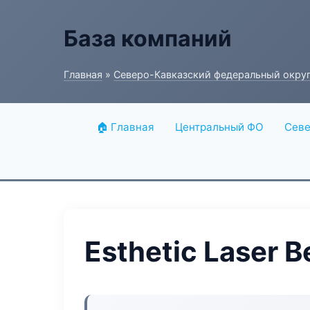
База компаний
Главная
»
Северо-Кавказский федеральный окру
🏠 Главная
Центральный ФО
Севе
Esthetic Laser B