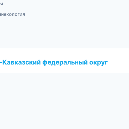
ры
гинекология
о-Кавказский федеральный округ