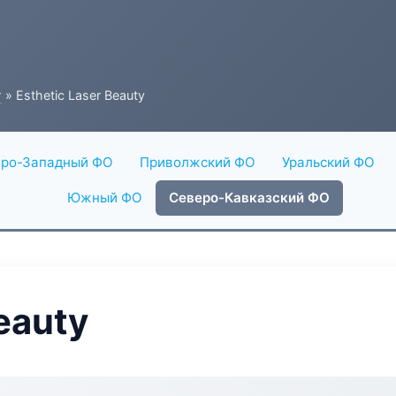
г
» Esthetic Laser Beauty
ро-Западный ФО
Приволжский ФО
Уральский ФО
Южный ФО
Северо-Кавказский ФО
eauty