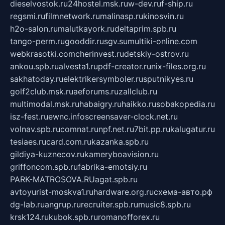
dieselvostok.ru
24hostel.msk.ru
w-dev.ru
f-ship.ru
regsmi.ru
filmnetwork.ru
malinasp.ru
kinosvin.ru
h2o-salon.ru
malutkayork.ru
deltaprim.spb.ru
tango-perm.ru
gooddir.ru
sgv.su
multiki-online.com
webkrasotki.com
cherinvest.ru
detskiy-ostrov.ru
ankou.spb.ru
alvesta1.ru
pdf-creator.ru
nix-files.org.ru
sakhatoday.ru
elektrikersymboler.ru
sputnikyes.ru
golf2club.msk.ru
aeforums.ru
zallclub.ru
multimodal.msk.ru
habaigry.ru
haikko.ru
sobakopedia.ru
isz-fest.ru
ewnc.info
screensaver-clock.net.ru
volnav.spb.ru
comnat.ru
npf.net.ru
7bit.pp.ru
kalugatur.ru
tesiaes.ru
card.com.ru
kazanka.spb.ru
gildiya-kuznecov.ru
kameryboavision.ru
griffoncom.spb.ru
fabrika-emotsiy.ru
PARK-MATROSOVA.RU
agat.spb.ru
avtoyurist-moskva1.ru
hardware.org.ru
схема-авто.рф
dg-lab.ru
angrup.ru
recruiter.spb.ru
music8.spb.ru
krsk124.ru
kubok.spb.ru
romanofforex.ru