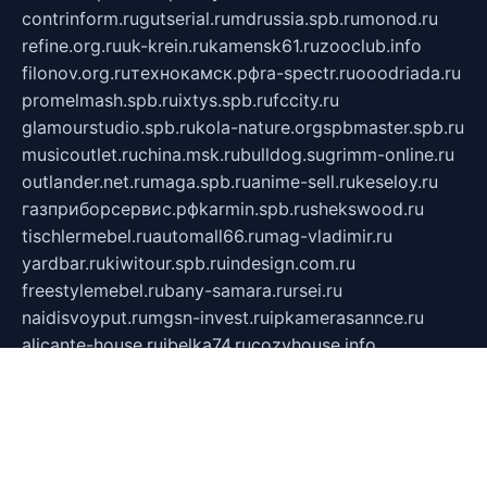
contrinform.ru
gutserial.ru
mdrussia.spb.ru
monod.ru
refine.org.ru
uk-krein.ru
kamensk61.ru
zooclub.info
filonov.org.ru
технокамск.рф
ra-spectr.ru
ooodriada.ru
promelmash.spb.ru
ixtys.spb.ru
fccity.ru
glamourstudio.spb.ru
kola-nature.org
spbmaster.spb.ru
musicoutlet.ru
china.msk.ru
bulldog.su
grimm-online.ru
outlander.net.ru
maga.spb.ru
anime-sell.ru
keseloy.ru
газприборсервис.рф
karmin.spb.ru
shekswood.ru
tischlermebel.ru
automall66.ru
mag-vladimir.ru
yardbar.ru
kiwitour.spb.ru
indesign.com.ru
freestylemebel.ru
bany-samara.ru
rsei.ru
naidisvoyput.ru
mgsn-invest.ru
ipkamerasannce.ru
alicante-house.ru
ibelka74.ru
cozyhouse.info
vlkargalev-studio.ru
700mb.ru
figura-ufa.ru
alina-live.ru
belarusiannews.ru
womenknow.ru
dos-vniimk.ru
sega.net.ru
dv.net.ru
phenomenonsofhistory.com
telesputnik.net.ru
wall.pp.ru
pylesosroidmi.ru
gtc-clan.ru
cligs.ru
bibikazap.ru
popova.org.ru