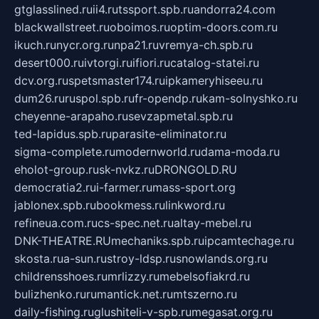
gtglasslined.ru
ii4.ru
tssport.spb.ru
andorra24.com
blackwallstreet.ru
oboimos.ru
optim-doors.com.ru
ikuch.ru
nycr.org.ru
npa21.ru
vremya-ch.spb.ru
desert000.ru
ivtorgi.ru
ifiori.ru
catalog-statei.ru
dcv.org.ru
spetsmaster174.ru
ipkameryhiseeu.ru
dum26.ru
ruspol.spb.ru
fr-opendp.ru
kam-solnyshko.ru
cheyenne-arapaho.ru
sevzapmetal.spb.ru
ted-lapidus.spb.ru
parasite-eliminator.ru
sigma-complete.ru
modernworld.ru
dama-moda.ru
eholot-group.ru
sk-nvkz.ru
DRONGOLD.RU
democratia2.ru
i-farmer.ru
mass-sport.org
jablonex.spb.ru
bookmess.ru
linkword.ru
refineua.com.ru
cs-spec.net.ru
altay-mebel.ru
DNK-THEATRE.RU
mechaniks.spb.ru
ipcamtechage.ru
skosta.ru
a-sun.ru
stroy-ldsp.ru
snowlands.org.ru
childrensshoes.ru
mrlizzy.ru
mebelsofiakrd.ru
bulizhenko.ru
rumantick.net.ru
mtszerno.ru
daily-fishing.ru
glushiteli-v-spb.ru
megasat.org.ru