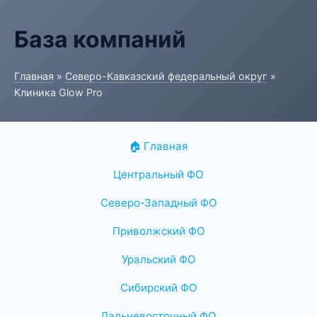
База компаний
Главная
»
Северо-Кавказский федеральный округ
»
Клиника Glow Pro
🏠 Главная
Центральный ФО
Северо-Западный ФО
Приволжский ФО
Уральский ФО
Сибирский ФО
Дальневосточный ФО