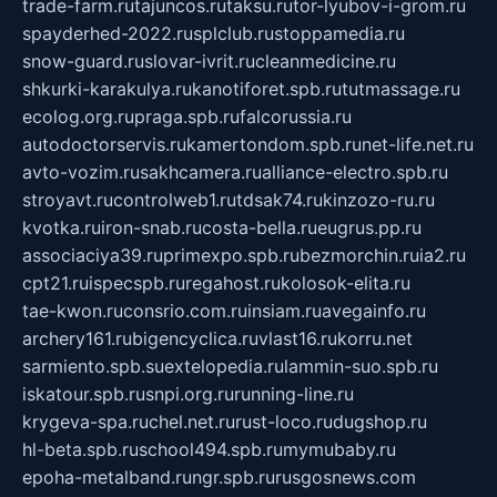
trade-farm.ru
tajuncos.ru
taksu.ru
tor-lyubov-i-grom.ru
spayderhed-2022.ru
splclub.ru
stoppamedia.ru
snow-guard.ru
slovar-ivrit.ru
cleanmedicine.ru
shkurki-karakulya.ru
kanotiforet.spb.ru
tutmassage.ru
ecolog.org.ru
praga.spb.ru
falcorussia.ru
autodoctorservis.ru
kamertondom.spb.ru
net-life.net.ru
avto-vozim.ru
sakhcamera.ru
alliance-electro.spb.ru
stroyavt.ru
controlweb1.ru
tdsak74.ru
kinzozo-ru.ru
kvotka.ru
iron-snab.ru
costa-bella.ru
eugrus.pp.ru
associaciya39.ru
primexpo.spb.ru
bezmorchin.ru
ia2.ru
cpt21.ru
ispecspb.ru
regahost.ru
kolosok-elita.ru
tae-kwon.ru
consrio.com.ru
insiam.ru
avegainfo.ru
archery161.ru
bigencyclica.ru
vlast16.ru
korru.net
sarmiento.spb.su
extelopedia.ru
lammin-suo.spb.ru
iskatour.spb.ru
snpi.org.ru
running-line.ru
krygeva-spa.ru
chel.net.ru
rust-loco.ru
dugshop.ru
hl-beta.spb.ru
school494.spb.ru
mymubaby.ru
epoha-metalband.ru
ngr.spb.ru
rusgosnews.com