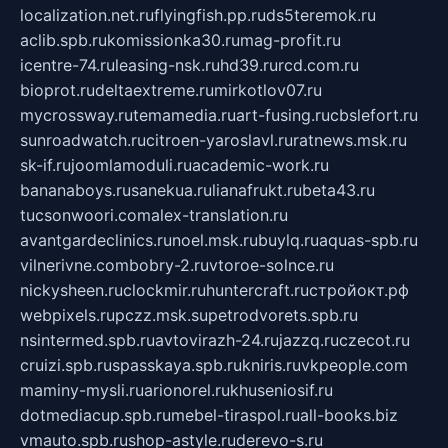
localization.net.ru
flyingfish.pp.ru
ds5teremok.ru
aclib.spb.ru
komissionka30.ru
mag-profit.ru
icentre-74.ru
leasing-nsk.ru
hd39.ru
rcd.com.ru
bioprot.ru
deltaextreme.ru
mirkotlov07.ru
mycrossway.ru
temamedia.ru
art-fusing.ru
cbslefort.ru
sunroadwatch.ru
citroen-yaroslavl.ru
ratnews.msk.ru
sk-if.ru
joomlamoduli.ru
academic-work.ru
bananaboys.ru
sanekua.ru
lianafrukt.ru
beta43.ru
tucsonwoori.com
alex-translation.ru
avantgardeclinics.ru
noel.msk.ru
buylq.ru
aquas-spb.ru
vilnerivne.com
bobry-2.ru
vtoroe-solnce.ru
nickysheen.ru
clockmir.ru
huntercraft.ru
стройокт.рф
webpixels.ru
pczz.msk.su
petrodvorets.spb.ru
nsintermed.spb.ru
avtovirazh-24.ru
jazzq.ru
czecot.ru
cruizi.spb.ru
spasskaya.spb.ru
kniris.ru
vkpeople.com
maminy-mysli.ru
arionorel.ru
khuseniosif.ru
dotmediacup.spb.ru
mebel-tiraspol.ru
all-books.biz
vmauto.spb.ru
shop-astyle.ru
derevo-s.ru