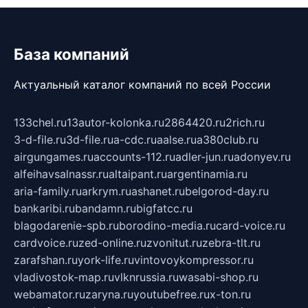
База компаний
Актуальный каталог компаний по всей России
133chel.ru
13autor-kolonka.ru
2864420.ru
2rich.ru
3-d-file.ru
3d-file.ru
a-cdc.ru
aalse.ru
a380club.ru
airgungames.ru
accounts-112.ru
adler-jun.ru
adonyev.ru
alfeihavsalnassr.ru
altaipant.ru
argentinamia.ru
aria-family.ru
arkrym.ru
ashanet.ru
belgorod-day.ru
bankaribi.ru
bandamn.ru
bigfatcc.ru
blagodarenie-spb.ru
borodino-media.ru
card-voice.ru
cardvoice.ru
zed-online.ru
zvonitut.ru
zebra-tlt.ru
zarafshan.ru
york-life.ru
vintovoykompressor.ru
vladivostok-map.ru
vlknrussia.ru
wasabi-shop.ru
webamator.ru
zaryna.ru
youtubefree.ru
x-ton.ru