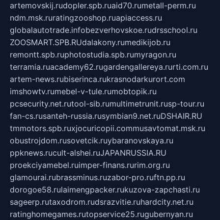
artemovskij.ru
dopler.spb.ru
aid70.ru
metall-perm.ru
ndm.msk.ru
ratingzooshop.ru
apiaccess.ru
globalautotrade.info
bezverhovskoe.ru
drsschool.ru
ZOOSMART.SPB.RU
dalakony.ru
medikijob.ru
remontt.spb.ru
photostudia.spb.ru
myragon.ru
terramia.ru
academy62.ru
gardengallereya.ru
rti.com.ru
artem-news.ru
biserinca.ru
krasnodarkurort.com
imshowtv.ru
mebel-v-tule.ru
mobtopik.ru
pcsecurity.net.ru
tool-sib.ru
multimetrunit.ru
sp-tour.ru
fan-cs.ru
santeh-russia.ru
symbian9.net.ru
DSHAIR.RU
tmmotors.spb.ru
xjocuricopii.com
musavtomat.msk.ru
obustrojdom.ru
sovetcik.ru
ybaranovskaya.ru
ppknews.ru
cult-alshei.ru
JAPANRUSSIA.RU
proekciyamebel.ru
imper-finans.ru
rim.org.ru
glamourai.ru
brassminus.ru
zabor-pro.ru
ftn.pp.ru
dorogoe58.ru
laimengpacker.ru
kuzova-zapchasti.ru
sageerp.ru
taxodrom.ru
dsrazvitie.ru
hardcity.net.ru
ratinghomegames.ru
topservice25.ru
gubernyan.ru