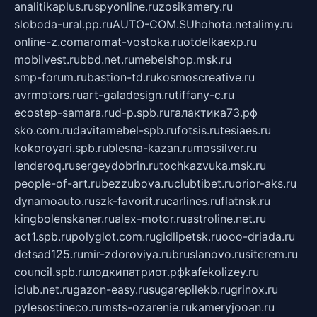
analitikaplus.ru
spyonline.ru
zosikamery.ru
sloboda-ural.pp.ru
AUTO-COM.SU
hohota.net
alimy.ru
online-z.com
aromat-vostoka.ru
otdelkaexp.ru
mobilvest.ru
bbd.net.ru
mebelshop.msk.ru
smp-forum.ru
bastion-td.ru
kosmoscreative.ru
avrmotors.ru
art-galadesign.ru
tiffany-c.ru
ecostep-samara.ru
d-p.spb.ru
галактика73.рф
sko.com.ru
davitamebel-spb.ru
fotsis.ru
tesiaes.ru
kokoroyari.spb.ru
blesna-kazan.ru
mossilver.ru
lenderoq.ru
sergeydobrin.ru
tochkazvuka.msk.ru
people-of-art.ru
bezzubova.ru
clubtibet.ru
orior-aks.ru
dynamoauto.ru
szk-favorit.ru
carlines.ru
flatnsk.ru
kingbolenskaner.ru
alex-motor.ru
astroline.net.ru
act1.spb.ru
polyglot.com.ru
gidlipetsk.ru
ooo-driada.ru
detsad125.ru
mir-zdoroviya.ru
bruslanovo.ru
siterem.ru
council.spb.ru
лодкипатриот.рф
kafekolizey.ru
iclub.net.ru
gazon-easy.ru
sugarepilekb.ru
grinox.ru
pylesostineco.ru
msts-ozarenie.ru
kameryjooan.ru