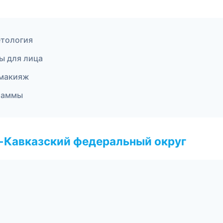
етология
ы для лица
 макияж
граммы
о-Кавказский федеральный округ