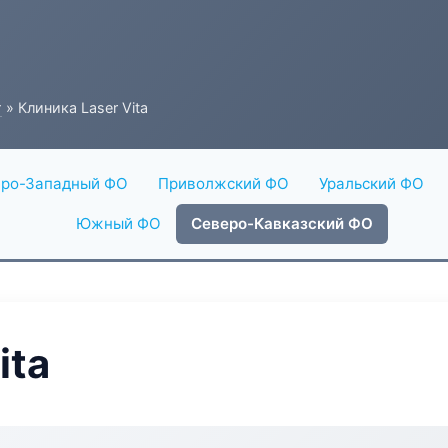
г
» Клиника Laser Vita
ро-Западный ФО
Приволжский ФО
Уральский ФО
Южный ФО
Северо-Кавказский ФО
ita