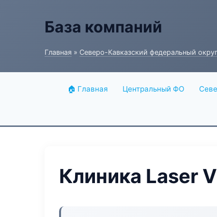
База компаний
Главная
»
Северо-Кавказский федеральный окру
🏠 Главная
Центральный ФО
Севе
Клиника Laser V