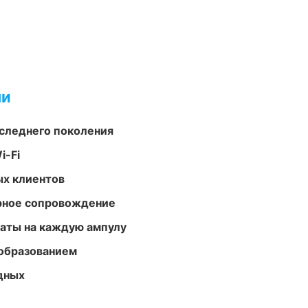
ми
следнего поколения
i-Fi
ых клиентов
урное сопровождение
аты на каждую ампулу
образованием
одных