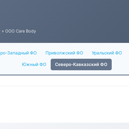
г
» ООО Care Body
ро-Западный ФО
Приволжский ФО
Уральский ФО
Южный ФО
Северо-Кавказский ФО