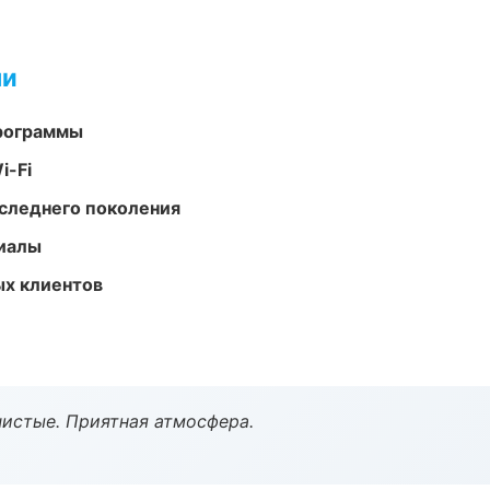
ми
программы
i-Fi
следнего поколения
риалы
ых клиентов
чистые. Приятная атмосфера.