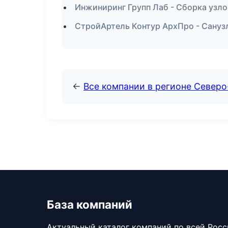
Инжиниринг Групп Лаб - Сборка узло
СтройАртель Контур АрхПро - Сануз
←
Все компании в регионе Северо
База компаний
Актуальный каталог компаний по всей Рос