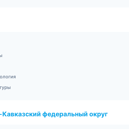
ы
кология
игуры
о-Кавказский федеральный округ