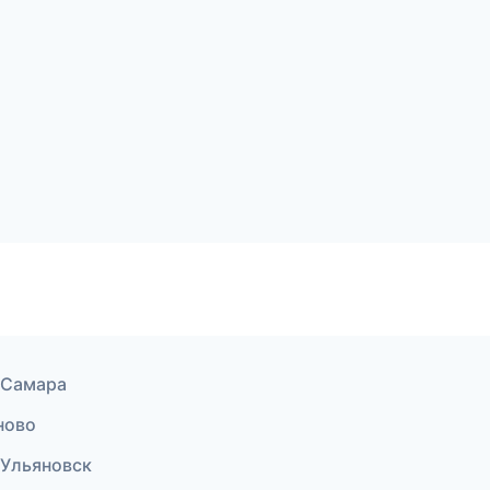
в Самара
ново
 Ульяновск