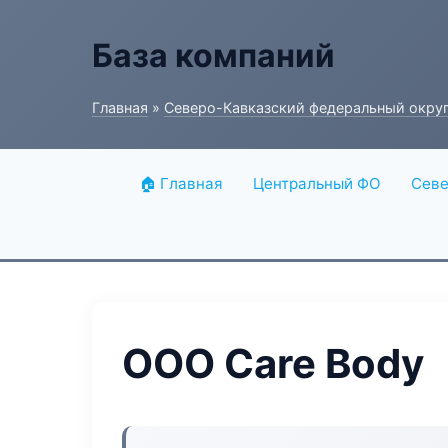
База компаний
Главная
»
Северо-Кавказский федеральный окру
🏠 Главная
Центральный ФО
Севе
ООО Care Body