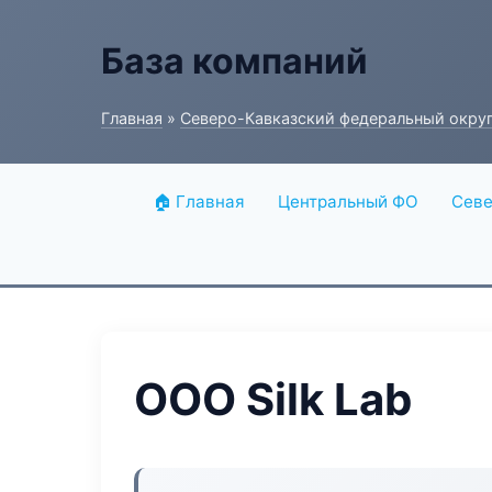
База компаний
Главная
»
Северо-Кавказский федеральный окру
🏠 Главная
Центральный ФО
Севе
ООО Silk Lab