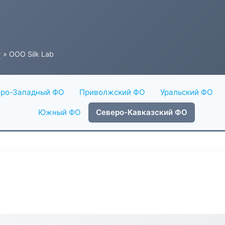
г
» ООО Silk Lab
ро-Западный ФО
Приволжский ФО
Уральский ФО
Южный ФО
Северо-Кавказский ФО