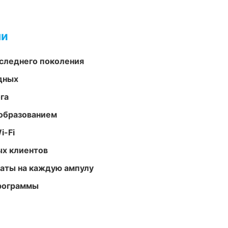
ми
следнего поколения
одных
га
образованием
i-Fi
ых клиентов
аты на каждую ампулу
программы