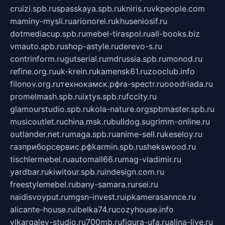
cruizi.spb.ru
spasskaya.spb.ru
kniris.ru
vkpeople.com
maminy-mysli.ru
arionorel.ru
khuseniosif.ru
dotmediacup.spb.ru
mebel-tiraspol.ru
all-books.biz
vmauto.spb.ru
shop-astyle.ru
derevo-s.ru
contrinform.ru
gutserial.ru
mdrussia.spb.ru
monod.ru
refine.org.ru
uk-krein.ru
kamensk61.ru
zooclub.info
filonov.org.ru
технокамск.рф
ra-spectr.ru
ooodriada.ru
promelmash.spb.ru
ixtys.spb.ru
fccity.ru
glamourstudio.spb.ru
kola-nature.org
spbmaster.spb.ru
musicoutlet.ru
china.msk.ru
bulldog.su
grimm-online.ru
outlander.net.ru
maga.spb.ru
anime-sell.ru
keseloy.ru
газприборсервис.рф
karmin.spb.ru
shekswood.ru
tischlermebel.ru
automall66.ru
mag-vladimir.ru
yardbar.ru
kiwitour.spb.ru
indesign.com.ru
freestylemebel.ru
bany-samara.ru
rsei.ru
naidisvoyput.ru
mgsn-invest.ru
ipkamerasannce.ru
alicante-house.ru
ibelka74.ru
cozyhouse.info
vlkargalev-studio.ru
700mb.ru
figura-ufa.ru
alina-live.ru