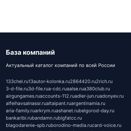
База компаний
Актуальный каталог компаний по всей России
133chel.ru
13autor-kolonka.ru
2864420.ru
2rich.ru
3-d-file.ru
3d-file.ru
a-cdc.ru
aalse.ru
a380club.ru
airgungames.ru
accounts-112.ru
adler-jun.ru
adonyev.ru
alfeihavsalnassr.ru
altaipant.ru
argentinamia.ru
aria-family.ru
arkrym.ru
ashanet.ru
belgorod-day.ru
bankaribi.ru
bandamn.ru
bigfatcc.ru
blagodarenie-spb.ru
borodino-media.ru
card-voice.ru