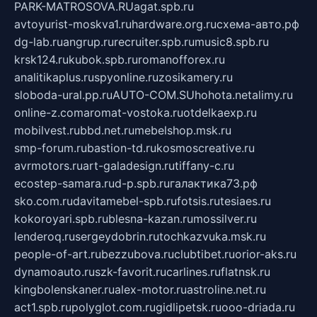
PARK-MATROSOVA.RU
agat.spb.ru
avtoyurist-moskva1.ru
hardware.org.ru
схема-авто.рф
dg-lab.ru
angrup.ru
recruiter.spb.ru
music8.spb.ru
krsk124.ru
kubok.spb.ru
romanofforex.ru
analitikaplus.ru
spyonline.ru
zosikamery.ru
sloboda-ural.pp.ru
AUTO-COM.SU
hohota.net
alimy.ru
online-z.com
aromat-vostoka.ru
otdelkaexp.ru
mobilvest.ru
bbd.net.ru
mebelshop.msk.ru
smp-forum.ru
bastion-td.ru
kosmoscreative.ru
avrmotors.ru
art-galadesign.ru
tiffany-c.ru
ecostep-samara.ru
d-p.spb.ru
галактика73.рф
sko.com.ru
davitamebel-spb.ru
fotsis.ru
tesiaes.ru
kokoroyari.spb.ru
blesna-kazan.ru
mossilver.ru
lenderoq.ru
sergeydobrin.ru
tochkazvuka.msk.ru
people-of-art.ru
bezzubova.ru
clubtibet.ru
orior-aks.ru
dynamoauto.ru
szk-favorit.ru
carlines.ru
flatnsk.ru
kingbolenskaner.ru
alex-motor.ru
astroline.net.ru
act1.spb.ru
polyglot.com.ru
gidlipetsk.ru
ooo-driada.ru