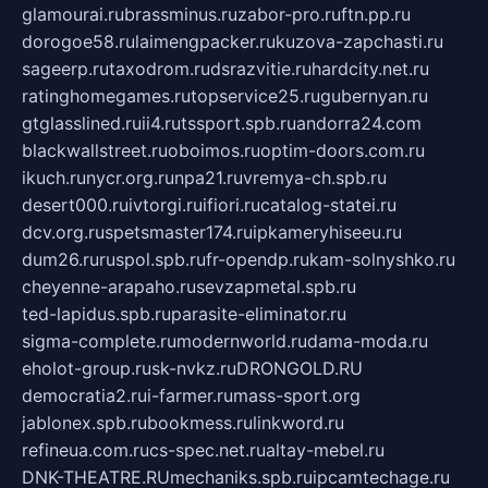
glamourai.ru
brassminus.ru
zabor-pro.ru
ftn.pp.ru
dorogoe58.ru
laimengpacker.ru
kuzova-zapchasti.ru
sageerp.ru
taxodrom.ru
dsrazvitie.ru
hardcity.net.ru
ratinghomegames.ru
topservice25.ru
gubernyan.ru
gtglasslined.ru
ii4.ru
tssport.spb.ru
andorra24.com
blackwallstreet.ru
oboimos.ru
optim-doors.com.ru
ikuch.ru
nycr.org.ru
npa21.ru
vremya-ch.spb.ru
desert000.ru
ivtorgi.ru
ifiori.ru
catalog-statei.ru
dcv.org.ru
spetsmaster174.ru
ipkameryhiseeu.ru
dum26.ru
ruspol.spb.ru
fr-opendp.ru
kam-solnyshko.ru
cheyenne-arapaho.ru
sevzapmetal.spb.ru
ted-lapidus.spb.ru
parasite-eliminator.ru
sigma-complete.ru
modernworld.ru
dama-moda.ru
eholot-group.ru
sk-nvkz.ru
DRONGOLD.RU
democratia2.ru
i-farmer.ru
mass-sport.org
jablonex.spb.ru
bookmess.ru
linkword.ru
refineua.com.ru
cs-spec.net.ru
altay-mebel.ru
DNK-THEATRE.RU
mechaniks.spb.ru
ipcamtechage.ru