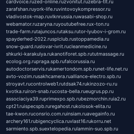
cardvoice.ru
zed-online.ru
zvonitut.ru
zebra-tlt.ru
zarafshan.ru
york-life.ru
vintovoykompressor.ru
vladivostok-map.ru
vlknrussia.ru
wasabi-shop.ru
webamator.ru
zaryna.ru
youtubefree.ru
x-ton.ru
trade-farm.ru
tajuncos.ru
taksu.ru
tor-lyubov-i-grom.ru
spayderhed-2022.ru
splclub.ru
stoppamedia.ru
snow-guard.ru
slovar-ivrit.ru
cleanmedicine.ru
shkurki-karakulya.ru
kanotiforet.spb.ru
tutmassage.ru
ecolog.org.ru
praga.spb.ru
falcorussia.ru
autodoctorservis.ru
kamertondom.spb.ru
net-life.net.ru
avto-vozim.ru
sakhcamera.ru
alliance-electro.spb.ru
stroyavt.ru
controlweb1.ru
tdsak74.ru
kinzozo-ru.ru
kvotka.ru
iron-snab.ru
costa-bella.ru
eugrus.pp.ru
associaciya39.ru
primexpo.spb.ru
bezmorchin.ru
ia2.ru
cpt21.ru
ispecspb.ru
regahost.ru
kolosok-elita.ru
tae-kwon.ru
consrio.com.ru
insiam.ru
avegainfo.ru
archery161.ru
bigencyclica.ru
vlast16.ru
korru.net
sarmiento.spb.su
extelopedia.ru
lammin-suo.spb.ru