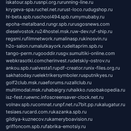
iskatour.spb.ru
snpi.org.ru
running-line.ru
krygeva-spa.ru
chel.net.ru
rust-loco.ru
dugshop.ru
hl-beta.spb.ru
school494.spb.ru
mymubaby.ru
epoha-metalband.ru
ngr.spb.ru
rusgosnews.com
dieselvostok.ru
24hostel.msk.ru
w-dev.ru
f-ship.ru
regsmi.ru
filmnetwork.ru
malinasp.ru
kinosvin.ru
h2o-salon.ru
malutkayork.ru
deltaprim.spb.ru
tango-perm.ru
gooddir.ru
sgv.su
multiki-online.com
webkrasotki.com
cherinvest.ru
detskiy-ostrov.ru
ankou.spb.ru
alvesta1.ru
pdf-creator.ru
nix-files.org.ru
sakhatoday.ru
elektrikersymboler.ru
sputnikyes.ru
golf2club.msk.ru
aeforums.ru
zallclub.ru
multimodal.msk.ru
habaigry.ru
haikko.ru
sobakopedia.ru
isz-fest.ru
ewnc.info
screensaver-clock.net.ru
volnav.spb.ru
comnat.ru
npf.net.ru
7bit.pp.ru
kalugatur.ru
tesiaes.ru
card.com.ru
kazanka.spb.ru
gildiya-kuznecov.ru
kameryboavision.ru
griffoncom.spb.ru
fabrika-emotsiy.ru