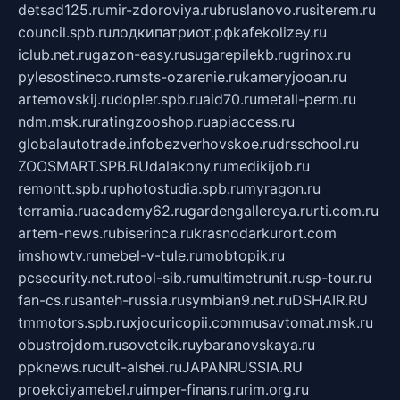
detsad125.ru
mir-zdoroviya.ru
bruslanovo.ru
siterem.ru
council.spb.ru
лодкипатриот.рф
kafekolizey.ru
iclub.net.ru
gazon-easy.ru
sugarepilekb.ru
grinox.ru
pylesostineco.ru
msts-ozarenie.ru
kameryjooan.ru
artemovskij.ru
dopler.spb.ru
aid70.ru
metall-perm.ru
ndm.msk.ru
ratingzooshop.ru
apiaccess.ru
globalautotrade.info
bezverhovskoe.ru
drsschool.ru
ZOOSMART.SPB.RU
dalakony.ru
medikijob.ru
remontt.spb.ru
photostudia.spb.ru
myragon.ru
terramia.ru
academy62.ru
gardengallereya.ru
rti.com.ru
artem-news.ru
biserinca.ru
krasnodarkurort.com
imshowtv.ru
mebel-v-tule.ru
mobtopik.ru
pcsecurity.net.ru
tool-sib.ru
multimetrunit.ru
sp-tour.ru
fan-cs.ru
santeh-russia.ru
symbian9.net.ru
DSHAIR.RU
tmmotors.spb.ru
xjocuricopii.com
musavtomat.msk.ru
obustrojdom.ru
sovetcik.ru
ybaranovskaya.ru
ppknews.ru
cult-alshei.ru
JAPANRUSSIA.RU
proekciyamebel.ru
imper-finans.ru
rim.org.ru