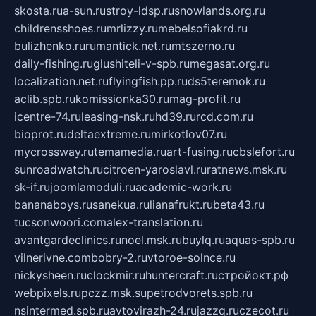
skosta.ru
a-sun.ru
stroy-ldsp.ru
snowlands.org.ru
childrensshoes.ru
mrlizzy.ru
mebelsofiakrd.ru
bulizhenko.ru
rumantick.net.ru
mtszerno.ru
daily-fishing.ru
glushiteli-v-spb.ru
megasat.org.ru
localization.net.ru
flyingfish.pp.ru
ds5teremok.ru
aclib.spb.ru
komissionka30.ru
mag-profit.ru
icentre-74.ru
leasing-nsk.ru
hd39.ru
rcd.com.ru
bioprot.ru
deltaextreme.ru
mirkotlov07.ru
mycrossway.ru
temamedia.ru
art-fusing.ru
cbslefort.ru
sunroadwatch.ru
citroen-yaroslavl.ru
ratnews.msk.ru
sk-if.ru
joomlamoduli.ru
academic-work.ru
bananaboys.ru
sanekua.ru
lianafrukt.ru
beta43.ru
tucsonwoori.com
alex-translation.ru
avantgardeclinics.ru
noel.msk.ru
buylq.ru
aquas-spb.ru
vilnerivne.com
bobry-2.ru
vtoroe-solnce.ru
nickysheen.ru
clockmir.ru
huntercraft.ru
стройокт.рф
webpixels.ru
pczz.msk.su
petrodvorets.spb.ru
nsintermed.spb.ru
avtovirazh-24.ru
jazzq.ru
czecot.ru