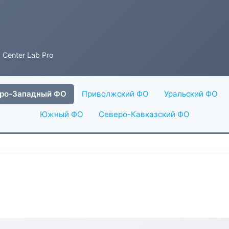
 Center Lab Pro
ро-Западный ФО
Приволжский ФО
Уральский ФО
Южный ФО
Северо-Кавказский ФО