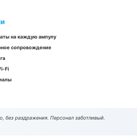
ми
аты на каждую ампулу
урное сопровождение
га
i-Fi
риалы
, без раздражения. Персонал заботливый.