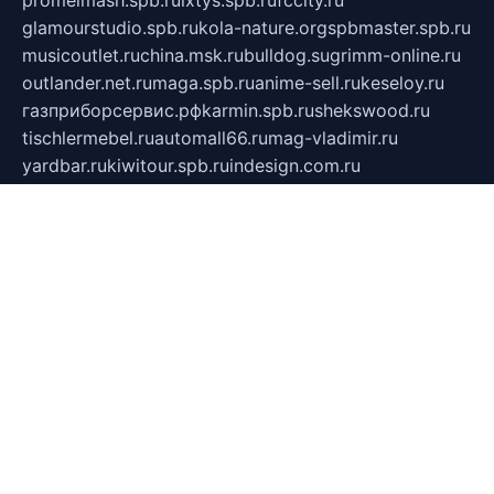
glamourstudio.spb.ru
kola-nature.org
spbmaster.spb.ru
musicoutlet.ru
china.msk.ru
bulldog.su
grimm-online.ru
outlander.net.ru
maga.spb.ru
anime-sell.ru
keseloy.ru
газприборсервис.рф
karmin.spb.ru
shekswood.ru
tischlermebel.ru
automall66.ru
mag-vladimir.ru
yardbar.ru
kiwitour.spb.ru
indesign.com.ru
freestylemebel.ru
bany-samara.ru
rsei.ru
naidisvoyput.ru
mgsn-invest.ru
ipkamerasannce.ru
alicante-house.ru
ibelka74.ru
cozyhouse.info
vlkargalev-studio.ru
700mb.ru
figura-ufa.ru
alina-live.ru
belarusiannews.ru
womenknow.ru
dos-vniimk.ru
sega.net.ru
dv.net.ru
phenomenonsofhistory.com
telesputnik.net.ru
wall.pp.ru
pylesosroidmi.ru
gtc-clan.ru
cligs.ru
bibikazap.ru
popova.org.ru
netwhistler.spb.ru
bellvil.ru
bonzon.ru
iss-vladik.ru
defiparis.net.ru
las-gryzas.ru
amku.ru
electednews.spb.ru
feather.org.ru
spar72.ru
tankiigri.ru