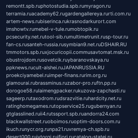
remontt.spb.ru
photostudia.spb.ru
myragon.ru
terramia.ru
academy62.ru
gardengallereya.ru
rti.com.ru
artem-news.ru
biserinca.ru
krasnodarkurort.com
imshowtv.ru
mebel-v-tule.ru
mobtopik.ru
pcsecurity.net.ru
tool-sib.ru
multimetrunit.ru
sp-tour.ru
fan-cs.ru
santeh-russia.ru
symbian9.net.ru
DSHAIR.RU
tmmotors.spb.ru
xjocuricopii.com
musavtomat.msk.ru
obustrojdom.ru
sovetcik.ru
ybaranovskaya.ru
ppknews.ru
cult-alshei.ru
JAPANRUSSIA.RU
proekciyamebel.ru
imper-finans.ru
rim.org.ru
glamourai.ru
brassminus.ru
zabor-pro.ru
ftn.pp.ru
dorogoe58.ru
laimengpacker.ru
kuzova-zapchasti.ru
sageerp.ru
taxodrom.ru
dsrazvitie.ru
hardcity.net.ru
ratinghomegames.ru
topservice25.ru
gubernyan.ru
gtglasslined.ru
ii4.ru
tssport.spb.ru
andorra24.com
blackwallstreet.ru
oboimos.ru
optim-doors.com.ru
ikuch.ru
nycr.org.ru
npa21.ru
vremya-ch.spb.ru
desert000.ru
ivtorgi.ru
ifiori.ru
catalog-statei.ru