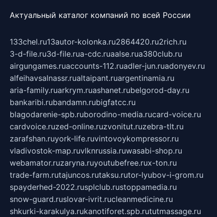
Актуальный каталог компаний по всей России
133chel.ru
13autor-kolonka.ru
2864420.ru
2rich.ru
3-d-file.ru
3d-file.ru
a-cdc.ru
aalse.ru
a380club.ru
airgungames.ru
accounts-112.ru
adler-jun.ru
adonyev.ru
alfeihavsalnassr.ru
altaipant.ru
argentinamia.ru
aria-family.ru
arkrym.ru
ashanet.ru
belgorod-day.ru
bankaribi.ru
bandamn.ru
bigfatcc.ru
blagodarenie-spb.ru
borodino-media.ru
card-voice.ru
cardvoice.ru
zed-online.ru
zvonitut.ru
zebra-tlt.ru
zarafshan.ru
york-life.ru
vintovoykompressor.ru
vladivostok-map.ru
vlknrussia.ru
wasabi-shop.ru
webamator.ru
zaryna.ru
youtubefree.ru
x-ton.ru
trade-farm.ru
tajuncos.ru
taksu.ru
tor-lyubov-i-grom.ru
spayderhed-2022.ru
splclub.ru
stoppamedia.ru
snow-guard.ru
slovar-ivrit.ru
cleanmedicine.ru
shkurki-karakulya.ru
kanotiforet.spb.ru
tutmassage.ru