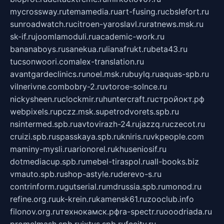
mycrossway.ru
temamedia.ru
art-fusing.ru
cbslefort.ru
sunroadwatch.ru
citroen-yaroslavl.ru
ratnews.msk.ru
sk-if.ru
joomlamoduli.ru
academic-work.ru
bananaboys.ru
sanekua.ru
lianafrukt.ru
beta43.ru
tucsonwoori.com
alex-translation.ru
avantgardeclinics.ru
noel.msk.ru
buylq.ru
aquas-spb.ru
vilnerivne.com
bobry-2.ru
vtoroe-solnce.ru
nickysheen.ru
clockmir.ru
huntercraft.ru
стройокт.рф
webpixels.ru
pczz.msk.su
petrodvorets.spb.ru
nsintermed.spb.ru
avtovirazh-24.ru
jazzq.ru
czecot.ru
cruizi.spb.ru
spasskaya.spb.ru
kniris.ru
vkpeople.com
maminy-mysli.ru
arionorel.ru
khuseniosif.ru
dotmediacup.spb.ru
mebel-tiraspol.ru
all-books.biz
vmauto.spb.ru
shop-astyle.ru
derevo-s.ru
contrinform.ru
gutserial.ru
mdrussia.spb.ru
monod.ru
refine.org.ru
uk-krein.ru
kamensk61.ru
zooclub.info
filonov.org.ru
технокамск.рф
ra-spectr.ru
ooodriada.ru
promelmash.spb.ru
ixtys.spb.ru
fccity.ru