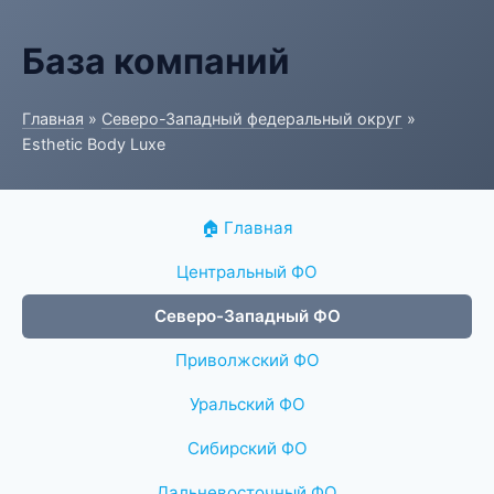
База компаний
Главная
»
Северо-Западный федеральный округ
»
Esthetic Body Luxe
🏠 Главная
Центральный ФО
Северо-Западный ФО
Приволжский ФО
Уральский ФО
Сибирский ФО
Дальневосточный ФО