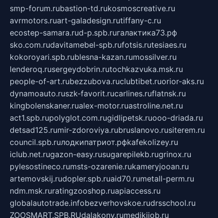
smp-forum.ru
bastion-td.ru
kosmoscreative.ru
avrmotors.ru
art-galadesign.ru
tiffany-c.ru
ecostep-samara.ru
d-p.spb.ru
галактика73.рф
sko.com.ru
davitamebel-spb.ru
fotsis.ru
tesiaes.ru
kokoroyari.spb.ru
blesna-kazan.ru
mossilver.ru
lenderoq.ru
sergeydobrin.ru
tochkazvuka.msk.ru
people-of-art.ru
bezzubova.ru
clubtibet.ru
orior-aks.ru
dynamoauto.ru
szk-favorit.ru
carlines.ru
flatnsk.ru
kingbolenskaner.ru
alex-motor.ru
astroline.net.ru
act1.spb.ru
polyglot.com.ru
gidlipetsk.ru
ooo-driada.ru
detsad125.ru
mir-zdoroviya.ru
bruslanovo.ru
siterem.ru
council.spb.ru
лодкипатриот.рф
kafekolizey.ru
iclub.net.ru
gazon-easy.ru
sugarepilekb.ru
grinox.ru
pylesostineco.ru
msts-ozarenie.ru
kameryjooan.ru
artemovskij.ru
dopler.spb.ru
aid70.ru
metall-perm.ru
ndm.msk.ru
ratingzooshop.ru
apiaccess.ru
globalautotrade.info
bezverhovskoe.ru
drsschool.ru
ZOOSMART.SPB.RU
dalakony.ru
medikijob.ru