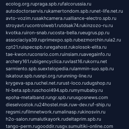
ecolog.org.ru
praga.spb.ru
falcorussia.ru
autodoctorservis.ru
kamertondom.spb.ru
net-life.net.ru
avto-vozim.ru
sakhcamera.ru
alliance-electro.spb.ru
stroyavt.ru
controlweb1.ru
tdsak74.ru
kinzozo-ru.ru
kvotka.ru
iron-snab.ru
costa-bella.ru
eugrus.pp.ru
associaciya39.ru
primexpo.spb.ru
bezmorchin.ru
ia2.ru
cpt21.ru
ispecspb.ru
regahost.ru
kolosok-elita.ru
tae-kwon.ru
consrio.com.ru
insiam.ru
avegainfo.ru
archery161.ru
bigencyclica.ru
vlast16.ru
korru.net
sarmiento.spb.su
extelopedia.ru
lammin-suo.spb.ru
iskatour.spb.ru
snpi.org.ru
running-line.ru
krygeva-spa.ru
chel.net.ru
rust-loco.ru
dugshop.ru
hl-beta.spb.ru
school494.spb.ru
mymubaby.ru
epoha-metalband.ru
ngr.spb.ru
rusgosnews.com
dieselvostok.ru
24hostel.msk.ru
w-dev.ru
f-ship.ru
regsmi.ru
filmnetwork.ru
malinasp.ru
kinosvin.ru
h2o-salon.ru
malutkayork.ru
deltaprim.spb.ru
tango-perm.ru
gooddir.ru
sgv.su
multiki-online.com