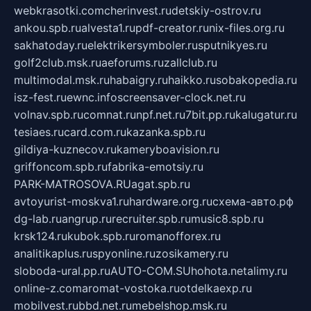
webkrasotki.com
cherinvest.ru
detskiy-ostrov.ru
ankou.spb.ru
alvesta1.ru
pdf-creator.ru
nix-files.org.ru
sakhatoday.ru
elektrikersymboler.ru
sputnikyes.ru
golf2club.msk.ru
aeforums.ru
zallclub.ru
multimodal.msk.ru
habaigry.ru
haikko.ru
sobakopedia.ru
isz-fest.ru
ewnc.info
screensaver-clock.net.ru
volnav.spb.ru
comnat.ru
npf.net.ru
7bit.pp.ru
kalugatur.ru
tesiaes.ru
card.com.ru
kazanka.spb.ru
gildiya-kuznecov.ru
kameryboavision.ru
griffoncom.spb.ru
fabrika-emotsiy.ru
PARK-MATROSOVA.RU
agat.spb.ru
avtoyurist-moskva1.ru
hardware.org.ru
схема-авто.рф
dg-lab.ru
angrup.ru
recruiter.spb.ru
music8.spb.ru
krsk124.ru
kubok.spb.ru
romanofforex.ru
analitikaplus.ru
spyonline.ru
zosikamery.ru
sloboda-ural.pp.ru
AUTO-COM.SU
hohota.net
alimy.ru
online-z.com
aromat-vostoka.ru
otdelkaexp.ru
mobilvest.ru
bbd.net.ru
mebelshop.msk.ru