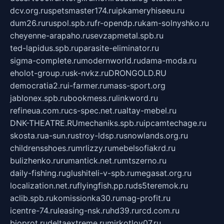
dcv.org.ru
spetsmaster174.ru
ipkameryhiseeu.ru
dum26.ru
ruspol.spb.ru
fr-opendp.ru
kam-solnyshko.ru
cheyenne-arapaho.ru
sevzapmetal.spb.ru
ted-lapidus.spb.ru
parasite-eliminator.ru
sigma-complete.ru
modernworld.ru
dama-moda.ru
eholot-group.ru
sk-nvkz.ru
DRONGOLD.RU
democratia2.ru
i-farmer.ru
mass-sport.org
jablonex.spb.ru
bookmess.ru
linkword.ru
refineua.com.ru
cs-spec.net.ru
altay-mebel.ru
DNK-THEATRE.RU
mechaniks.spb.ru
ipcamtechage.ru
skosta.ru
a-sun.ru
stroy-ldsp.ru
snowlands.org.ru
childrensshoes.ru
mrlizzy.ru
mebelsofiakrd.ru
bulizhenko.ru
rumantick.net.ru
mtszerno.ru
daily-fishing.ru
glushiteli-v-spb.ru
megasat.org.ru
localization.net.ru
flyingfish.pp.ru
ds5teremok.ru
aclib.spb.ru
komissionka30.ru
mag-profit.ru
icentre-74.ru
leasing-nsk.ru
hd39.ru
rcd.com.ru
bioprot.ru
deltaextreme.ru
mirkotlov07.ru