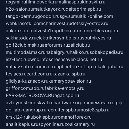
regsmi.ru
filmnetwork.ru
malinasp.ru
kinosvin.ru
h2o-salon.ru
malutkayork.ru
deltaprim.spb.ru
tango-perm.ru
gooddir.ru
sgv.su
multiki-online.com
webkrasotki.com
cherinvest.ru
detskiy-ostrov.ru
ankou.spb.ru
alvesta1.ru
pdf-creator.ru
nix-files.org.ru
sakhatoday.ru
elektrikersymboler.ru
sputnikyes.ru
golf2club.msk.ru
aeforums.ru
zallclub.ru
multimodal.msk.ru
habaigry.ru
haikko.ru
sobakopedia.ru
isz-fest.ru
ewnc.info
screensaver-clock.net.ru
volnav.spb.ru
comnat.ru
npf.net.ru
7bit.pp.ru
kalugatur.ru
tesiaes.ru
card.com.ru
kazanka.spb.ru
gildiya-kuznecov.ru
kameryboavision.ru
griffoncom.spb.ru
fabrika-emotsiy.ru
PARK-MATROSOVA.RU
agat.spb.ru
avtoyurist-moskva1.ru
hardware.org.ru
схема-авто.рф
dg-lab.ru
angrup.ru
recruiter.spb.ru
music8.spb.ru
krsk124.ru
kubok.spb.ru
romanofforex.ru
analitikaplus.ru
spyonline.ru
zosikamery.ru