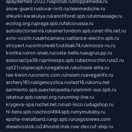
spayderhed-2022.ru
splclub.ru
stoppamedia.ru
snow-guard.ru
slovar-ivrit.ru
cleanmedicine.ru
shkurki-karakulya.ru
kanotiforet.spb.ru
tutmassage.ru
ecolog.org.ru
praga.spb.ru
falcorussia.ru
autodoctorservis.ru
kamertondom.spb.ru
net-life.net.ru
avto-vozim.ru
sakhcamera.ru
alliance-electro.spb.ru
stroyavt.ru
controlweb1.ru
tdsak74.ru
kinzozo-ru.ru
kvotka.ru
iron-snab.ru
costa-bella.ru
eugrus.pp.ru
associaciya39.ru
primexpo.spb.ru
bezmorchin.ru
ia2.ru
cpt21.ru
ispecspb.ru
regahost.ru
kolosok-elita.ru
tae-kwon.ru
consrio.com.ru
insiam.ru
avegainfo.ru
archery161.ru
bigencyclica.ru
vlast16.ru
korru.net
sarmiento.spb.su
extelopedia.ru
lammin-suo.spb.ru
iskatour.spb.ru
snpi.org.ru
running-line.ru
krygeva-spa.ru
chel.net.ru
rust-loco.ru
dugshop.ru
hl-beta.spb.ru
school494.spb.ru
mymubaby.ru
epoha-metalband.ru
ngr.spb.ru
rusgosnews.com
dieselvostok.ru
24hostel.msk.ru
w-dev.ru
f-ship.ru