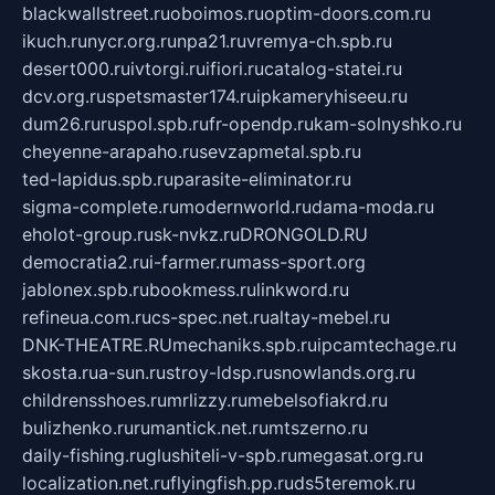
blackwallstreet.ru
oboimos.ru
optim-doors.com.ru
ikuch.ru
nycr.org.ru
npa21.ru
vremya-ch.spb.ru
desert000.ru
ivtorgi.ru
ifiori.ru
catalog-statei.ru
dcv.org.ru
spetsmaster174.ru
ipkameryhiseeu.ru
dum26.ru
ruspol.spb.ru
fr-opendp.ru
kam-solnyshko.ru
cheyenne-arapaho.ru
sevzapmetal.spb.ru
ted-lapidus.spb.ru
parasite-eliminator.ru
sigma-complete.ru
modernworld.ru
dama-moda.ru
eholot-group.ru
sk-nvkz.ru
DRONGOLD.RU
democratia2.ru
i-farmer.ru
mass-sport.org
jablonex.spb.ru
bookmess.ru
linkword.ru
refineua.com.ru
cs-spec.net.ru
altay-mebel.ru
DNK-THEATRE.RU
mechaniks.spb.ru
ipcamtechage.ru
skosta.ru
a-sun.ru
stroy-ldsp.ru
snowlands.org.ru
childrensshoes.ru
mrlizzy.ru
mebelsofiakrd.ru
bulizhenko.ru
rumantick.net.ru
mtszerno.ru
daily-fishing.ru
glushiteli-v-spb.ru
megasat.org.ru
localization.net.ru
flyingfish.pp.ru
ds5teremok.ru