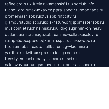
refine.org.ru
uk-krein.ru
kamensk61.ru
zooclub.info
filonov.org.ru
технокамск.рф
ra-spectr.ru
ooodriada.ru
promelmash.spb.ru
ixtys.spb.ru
fccity.ru
glamourstudio.spb.ru
kola-nature.org
spbmaster.spb.ru
musicoutlet.ru
china.msk.ru
bulldog.su
grimm-online.ru
outlander.net.ru
maga.spb.ru
anime-sell.ru
keseloy.ru
газприборсервис.рф
karmin.spb.ru
shekswood.ru
tischlermebel.ru
automall66.ru
mag-vladimir.ru
yardbar.ru
kiwitour.spb.ru
indesign.com.ru
freestylemebel.ru
bany-samara.ru
rsei.ru
naidisvoyput.ru
mgsn-invest.ru
ipkamerasannce.ru
alicante-house.ru
ibelka74.ru
cozyhouse.info
vlkargalev-studio.ru
700mb.ru
figura-ufa.ru
alina-live.ru
belarusiannews.ru
womenknow.ru
dos-vniimk.ru
sega.net.ru
dv.net.ru
phenomenonsofhistory.com
telesputnik.net.ru
wall.pp.ru
pylesosroidmi.ru
gtc-clan.ru
cligs.ru
bibikazap.ru
popova.org.ru
netwhistler.spb.ru
bellvil.ru
bonzon.ru
iss-vladik.ru