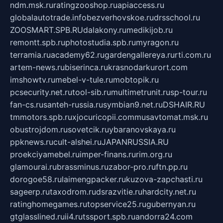
ndm.msk.ru
ratingzooshop.ru
apiaccess.ru
globalautotrade.info
bezverhovskoe.ru
drsschool.ru
ZOOSMART.SPB.RU
dalakony.ru
medikijob.ru
remontt.spb.ru
photostudia.spb.ru
myragon.ru
terramia.ru
academy62.ru
gardengallereya.ru
rti.com.ru
artem-news.ru
biserinca.ru
krasnodarkurort.com
imshowtv.ru
mebel-v-tule.ru
mobtopik.ru
pcsecurity.net.ru
tool-sib.ru
multimetrunit.ru
sp-tour.ru
fan-cs.ru
santeh-russia.ru
symbian9.net.ru
DSHAIR.RU
tmmotors.spb.ru
xjocuricopii.com
musavtomat.msk.ru
obustrojdom.ru
sovetcik.ru
ybaranovskaya.ru
ppknews.ru
cult-alshei.ru
JAPANRUSSIA.RU
proekciyamebel.ru
imper-finans.ru
rim.org.ru
glamourai.ru
brassminus.ru
zabor-pro.ru
ftn.pp.ru
dorogoe58.ru
laimengpacker.ru
kuzova-zapchasti.ru
sageerp.ru
taxodrom.ru
dsrazvitie.ru
hardcity.net.ru
ratinghomegames.ru
topservice25.ru
gubernyan.ru
gtglasslined.ru
ii4.ru
tssport.spb.ru
andorra24.com