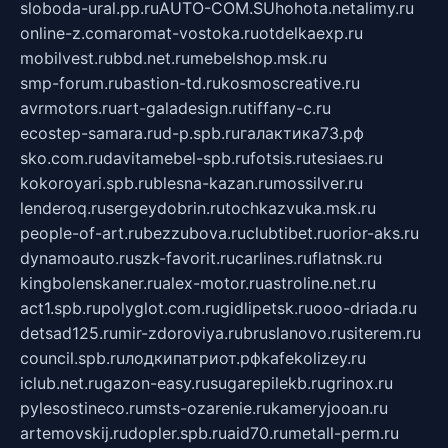
sloboda-ural.pp.ru
AUTO-COM.SU
hohota.net
alimy.ru
online-z.com
aromat-vostoka.ru
otdelkaexp.ru
mobilvest.ru
bbd.net.ru
mebelshop.msk.ru
smp-forum.ru
bastion-td.ru
kosmoscreative.ru
avrmotors.ru
art-galadesign.ru
tiffany-c.ru
ecostep-samara.ru
d-p.spb.ru
галактика73.рф
sko.com.ru
davitamebel-spb.ru
fotsis.ru
tesiaes.ru
kokoroyari.spb.ru
blesna-kazan.ru
mossilver.ru
lenderoq.ru
sergeydobrin.ru
tochkazvuka.msk.ru
people-of-art.ru
bezzubova.ru
clubtibet.ru
orior-aks.ru
dynamoauto.ru
szk-favorit.ru
carlines.ru
flatnsk.ru
kingbolenskaner.ru
alex-motor.ru
astroline.net.ru
act1.spb.ru
polyglot.com.ru
gidlipetsk.ru
ooo-driada.ru
detsad125.ru
mir-zdoroviya.ru
bruslanovo.ru
siterem.ru
council.spb.ru
лодкипатриот.рф
kafekolizey.ru
iclub.net.ru
gazon-easy.ru
sugarepilekb.ru
grinox.ru
pylesostineco.ru
msts-ozarenie.ru
kameryjooan.ru
artemovskij.ru
dopler.spb.ru
aid70.ru
metall-perm.ru