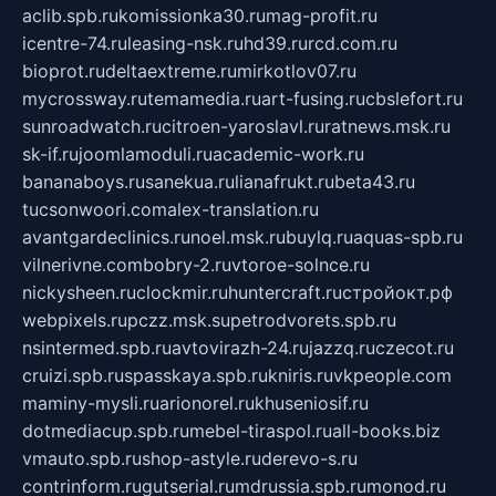
aclib.spb.ru
komissionka30.ru
mag-profit.ru
icentre-74.ru
leasing-nsk.ru
hd39.ru
rcd.com.ru
bioprot.ru
deltaextreme.ru
mirkotlov07.ru
mycrossway.ru
temamedia.ru
art-fusing.ru
cbslefort.ru
sunroadwatch.ru
citroen-yaroslavl.ru
ratnews.msk.ru
sk-if.ru
joomlamoduli.ru
academic-work.ru
bananaboys.ru
sanekua.ru
lianafrukt.ru
beta43.ru
tucsonwoori.com
alex-translation.ru
avantgardeclinics.ru
noel.msk.ru
buylq.ru
aquas-spb.ru
vilnerivne.com
bobry-2.ru
vtoroe-solnce.ru
nickysheen.ru
clockmir.ru
huntercraft.ru
стройокт.рф
webpixels.ru
pczz.msk.su
petrodvorets.spb.ru
nsintermed.spb.ru
avtovirazh-24.ru
jazzq.ru
czecot.ru
cruizi.spb.ru
spasskaya.spb.ru
kniris.ru
vkpeople.com
maminy-mysli.ru
arionorel.ru
khuseniosif.ru
dotmediacup.spb.ru
mebel-tiraspol.ru
all-books.biz
vmauto.spb.ru
shop-astyle.ru
derevo-s.ru
contrinform.ru
gutserial.ru
mdrussia.spb.ru
monod.ru