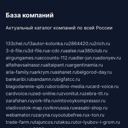
База компаний
Актуальный каталог компаний по всей России
133chel.ru
13autor-kolonka.ru
2864420.ru
2rich.ru
3-d-file.ru
3d-file.ru
a-cdc.ru
aalse.ru
a380club.ru
airgungames.ru
accounts-112.ru
adler-jun.ru
adonyev.ru
alfeihavsalnassr.ru
altaipant.ru
argentinamia.ru
aria-family.ru
arkrym.ru
ashanet.ru
belgorod-day.ru
bankaribi.ru
bandamn.ru
bigfatcc.ru
blagodarenie-spb.ru
borodino-media.ru
card-voice.ru
cardvoice.ru
zed-online.ru
zvonitut.ru
zebra-tlt.ru
zarafshan.ru
york-life.ru
vintovoykompressor.ru
vladivostok-map.ru
vlknrussia.ru
wasabi-shop.ru
webamator.ru
zaryna.ru
youtubefree.ru
x-ton.ru
trade-farm.ru
tajuncos.ru
taksu.ru
tor-lyubov-i-grom.ru