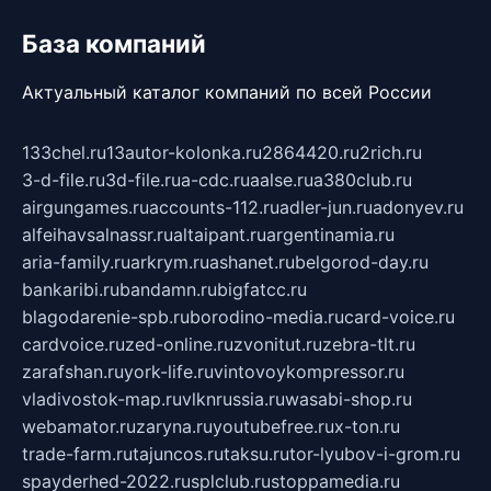
База компаний
Актуальный каталог компаний по всей России
133chel.ru
13autor-kolonka.ru
2864420.ru
2rich.ru
3-d-file.ru
3d-file.ru
a-cdc.ru
aalse.ru
a380club.ru
airgungames.ru
accounts-112.ru
adler-jun.ru
adonyev.ru
alfeihavsalnassr.ru
altaipant.ru
argentinamia.ru
aria-family.ru
arkrym.ru
ashanet.ru
belgorod-day.ru
bankaribi.ru
bandamn.ru
bigfatcc.ru
blagodarenie-spb.ru
borodino-media.ru
card-voice.ru
cardvoice.ru
zed-online.ru
zvonitut.ru
zebra-tlt.ru
zarafshan.ru
york-life.ru
vintovoykompressor.ru
vladivostok-map.ru
vlknrussia.ru
wasabi-shop.ru
webamator.ru
zaryna.ru
youtubefree.ru
x-ton.ru
trade-farm.ru
tajuncos.ru
taksu.ru
tor-lyubov-i-grom.ru
spayderhed-2022.ru
splclub.ru
stoppamedia.ru