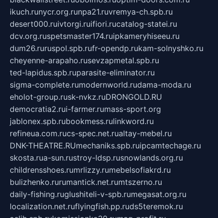
ikuch.ru
nycr.org.ru
npa21.ru
vremya-ch.spb.ru
desert000.ru
ivtorgi.ru
ifiori.ru
catalog-statei.ru
dcv.org.ru
spetsmaster174.ru
ipkameryhiseeu.ru
dum26.ru
ruspol.spb.ru
fr-opendp.ru
kam-solnyshko.ru
cheyenne-arapaho.ru
sevzapmetal.spb.ru
ted-lapidus.spb.ru
parasite-eliminator.ru
sigma-complete.ru
modernworld.ru
dama-moda.ru
eholot-group.ru
sk-nvkz.ru
DRONGOLD.RU
democratia2.ru
i-farmer.ru
mass-sport.org
jablonex.spb.ru
bookmess.ru
linkword.ru
refineua.com.ru
cs-spec.net.ru
altay-mebel.ru
DNK-THEATRE.RU
mechaniks.spb.ru
ipcamtechage.ru
skosta.ru
a-sun.ru
stroy-ldsp.ru
snowlands.org.ru
childrensshoes.ru
mrlizzy.ru
mebelsofiakrd.ru
bulizhenko.ru
rumantick.net.ru
mtszerno.ru
daily-fishing.ru
glushiteli-v-spb.ru
megasat.org.ru
localization.net.ru
flyingfish.pp.ru
ds5teremok.ru