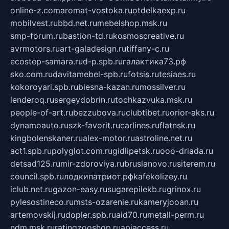
online-z.com
aromat-vostoka.ru
otdelkaexp.ru
mobilvest.ru
bbd.net.ru
mebelshop.msk.ru
smp-forum.ru
bastion-td.ru
kosmoscreative.ru
avrmotors.ru
art-galadesign.ru
tiffany-c.ru
ecostep-samara.ru
d-p.spb.ru
галактика73.рф
sko.com.ru
davitamebel-spb.ru
fotsis.ru
tesiaes.ru
kokoroyari.spb.ru
blesna-kazan.ru
mossilver.ru
lenderoq.ru
sergeydobrin.ru
tochkazvuka.msk.ru
people-of-art.ru
bezzubova.ru
clubtibet.ru
orior-aks.ru
dynamoauto.ru
szk-favorit.ru
carlines.ru
flatnsk.ru
kingbolenskaner.ru
alex-motor.ru
astroline.net.ru
act1.spb.ru
polyglot.com.ru
gidlipetsk.ru
ooo-driada.ru
detsad125.ru
mir-zdoroviya.ru
bruslanovo.ru
siterem.ru
council.spb.ru
лодкипатриот.рф
kafekolizey.ru
iclub.net.ru
gazon-easy.ru
sugarepilekb.ru
grinox.ru
pylesostineco.ru
msts-ozarenie.ru
kameryjooan.ru
artemovskij.ru
dopler.spb.ru
aid70.ru
metall-perm.ru
ndm.msk.ru
ratingzooshop.ru
apiaccess.ru