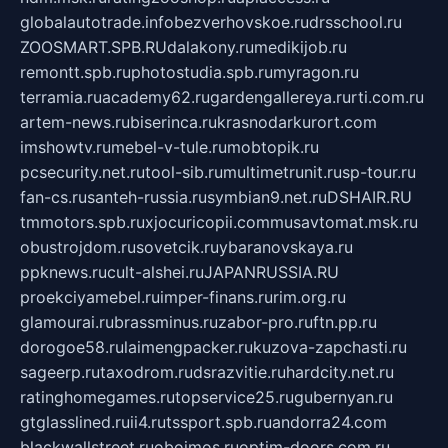
globalautotrade.info
bezverhovskoe.ru
drsschool.ru
ZOOSMART.SPB.RU
dalakony.ru
medikijob.ru
remontt.spb.ru
photostudia.spb.ru
myragon.ru
terramia.ru
academy62.ru
gardengallereya.ru
rti.com.ru
artem-news.ru
biserinca.ru
krasnodarkurort.com
imshowtv.ru
mebel-v-tule.ru
mobtopik.ru
pcsecurity.net.ru
tool-sib.ru
multimetrunit.ru
sp-tour.ru
fan-cs.ru
santeh-russia.ru
symbian9.net.ru
DSHAIR.RU
tmmotors.spb.ru
xjocuricopii.com
musavtomat.msk.ru
obustrojdom.ru
sovetcik.ru
ybaranovskaya.ru
ppknews.ru
cult-alshei.ru
JAPANRUSSIA.RU
proekciyamebel.ru
imper-finans.ru
rim.org.ru
glamourai.ru
brassminus.ru
zabor-pro.ru
ftn.pp.ru
dorogoe58.ru
laimengpacker.ru
kuzova-zapchasti.ru
sageerp.ru
taxodrom.ru
dsrazvitie.ru
hardcity.net.ru
ratinghomegames.ru
topservice25.ru
gubernyan.ru
gtglasslined.ru
ii4.ru
tssport.spb.ru
andorra24.com
blackwallstreet.ru
oboimos.ru
optim-doors.com.ru