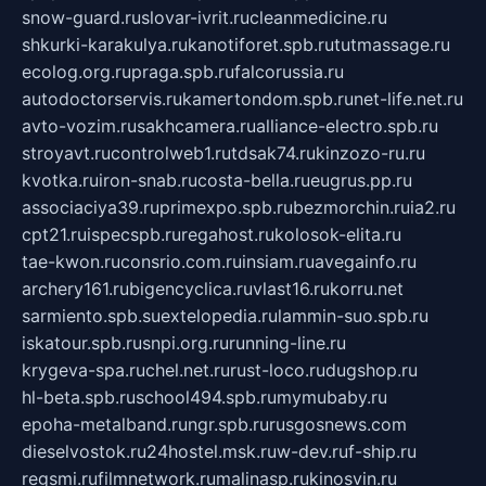
snow-guard.ru
slovar-ivrit.ru
cleanmedicine.ru
shkurki-karakulya.ru
kanotiforet.spb.ru
tutmassage.ru
ecolog.org.ru
praga.spb.ru
falcorussia.ru
autodoctorservis.ru
kamertondom.spb.ru
net-life.net.ru
avto-vozim.ru
sakhcamera.ru
alliance-electro.spb.ru
stroyavt.ru
controlweb1.ru
tdsak74.ru
kinzozo-ru.ru
kvotka.ru
iron-snab.ru
costa-bella.ru
eugrus.pp.ru
associaciya39.ru
primexpo.spb.ru
bezmorchin.ru
ia2.ru
cpt21.ru
ispecspb.ru
regahost.ru
kolosok-elita.ru
tae-kwon.ru
consrio.com.ru
insiam.ru
avegainfo.ru
archery161.ru
bigencyclica.ru
vlast16.ru
korru.net
sarmiento.spb.su
extelopedia.ru
lammin-suo.spb.ru
iskatour.spb.ru
snpi.org.ru
running-line.ru
krygeva-spa.ru
chel.net.ru
rust-loco.ru
dugshop.ru
hl-beta.spb.ru
school494.spb.ru
mymubaby.ru
epoha-metalband.ru
ngr.spb.ru
rusgosnews.com
dieselvostok.ru
24hostel.msk.ru
w-dev.ru
f-ship.ru
regsmi.ru
filmnetwork.ru
malinasp.ru
kinosvin.ru