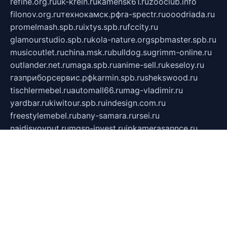
refine.org.ru
uk-krein.ru
kamensk61.ru
zooclub.info
filonov.org.ru
технокамск.рф
ra-spectr.ru
ooodriada.ru
promelmash.spb.ru
ixtys.spb.ru
fccity.ru
glamourstudio.spb.ru
kola-nature.org
spbmaster.spb.ru
musicoutlet.ru
china.msk.ru
bulldog.su
grimm-online.ru
outlander.net.ru
maga.spb.ru
anime-sell.ru
keseloy.ru
газприборсервис.рф
karmin.spb.ru
shekswood.ru
tischlermebel.ru
automall66.ru
mag-vladimir.ru
yardbar.ru
kiwitour.spb.ru
indesign.com.ru
freestylemebel.ru
bany-samara.ru
rsei.ru
naidisvoyput.ru
mgsn-invest.ru
ipkamerasannce.ru
alicante-house.ru
ibelka74.ru
cozyhouse.info
vlkargalev-studio.ru
700mb.ru
figura-ufa.ru
alina-live.ru
belarusiannews.ru
womenknow.ru
dos-vniimk.ru
sega.net.ru
dv.net.ru
phenomenonsofhistory.com
telesputnik.net.ru
wall.pp.ru
pylesosroidmi.ru
gtc-clan.ru
cligs.ru
bibikazap.ru
popova.org.ru
netwhistler.spb.ru
bellvil.ru
bonzon.ru
iss-vladik.ru