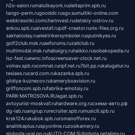
h2o-salon.ru
malutkayork.ru
deltaprim.spb.ru
tango-perm.ru
gooddir.ru
sgv.su
multiki-online.com
webkrasotki.com
cherinvest.ru
detskiy-ostrov.ru
ankou.spb.ru
alvesta1.ru
pdf-creator.ru
nix-files.org.ru
sakhatoday.ru
elektrikersymboler.ru
sputnikyes.ru
golf2club.msk.ru
aeforums.ru
zallclub.ru
multimodal.msk.ru
habaigry.ru
haikko.ru
sobakopedia.ru
isz-fest.ru
ewnc.info
screensaver-clock.net.ru
volnav.spb.ru
comnat.ru
npf.net.ru
7bit.pp.ru
kalugatur.ru
tesiaes.ru
card.com.ru
kazanka.spb.ru
gildiya-kuznecov.ru
kameryboavision.ru
griffoncom.spb.ru
fabrika-emotsiy.ru
PARK-MATROSOVA.RU
agat.spb.ru
avtoyurist-moskva1.ru
hardware.org.ru
схема-авто.рф
dg-lab.ru
angrup.ru
recruiter.spb.ru
music8.spb.ru
krsk124.ru
kubok.spb.ru
romanofforex.ru
analitikaplus.ru
spyonline.ru
zosikamery.ru
sloboda-ural.pp.ru
AUTO-COM.SU
hohota.net
alimy.ru