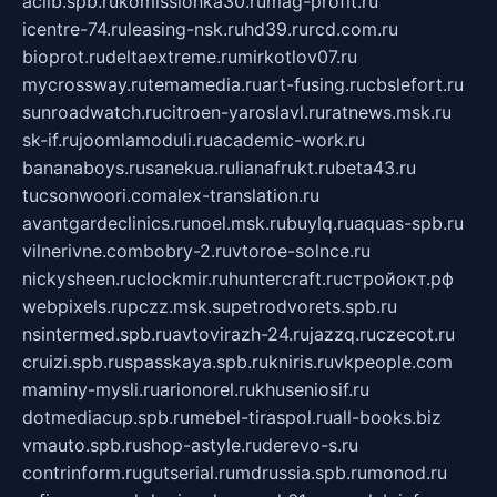
aclib.spb.ru
komissionka30.ru
mag-profit.ru
icentre-74.ru
leasing-nsk.ru
hd39.ru
rcd.com.ru
bioprot.ru
deltaextreme.ru
mirkotlov07.ru
mycrossway.ru
temamedia.ru
art-fusing.ru
cbslefort.ru
sunroadwatch.ru
citroen-yaroslavl.ru
ratnews.msk.ru
sk-if.ru
joomlamoduli.ru
academic-work.ru
bananaboys.ru
sanekua.ru
lianafrukt.ru
beta43.ru
tucsonwoori.com
alex-translation.ru
avantgardeclinics.ru
noel.msk.ru
buylq.ru
aquas-spb.ru
vilnerivne.com
bobry-2.ru
vtoroe-solnce.ru
nickysheen.ru
clockmir.ru
huntercraft.ru
стройокт.рф
webpixels.ru
pczz.msk.su
petrodvorets.spb.ru
nsintermed.spb.ru
avtovirazh-24.ru
jazzq.ru
czecot.ru
cruizi.spb.ru
spasskaya.spb.ru
kniris.ru
vkpeople.com
maminy-mysli.ru
arionorel.ru
khuseniosif.ru
dotmediacup.spb.ru
mebel-tiraspol.ru
all-books.biz
vmauto.spb.ru
shop-astyle.ru
derevo-s.ru
contrinform.ru
gutserial.ru
mdrussia.spb.ru
monod.ru