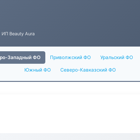
 ИП Beauty Aura
ро-Западный ФО
Приволжский ФО
Уральский ФО
Южный ФО
Северо-Кавказский ФО