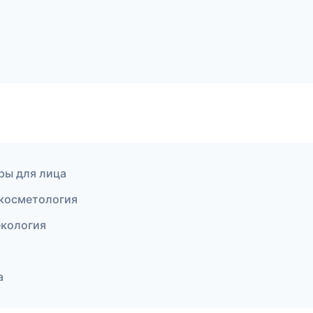
уры для лица
 косметология
екология
а