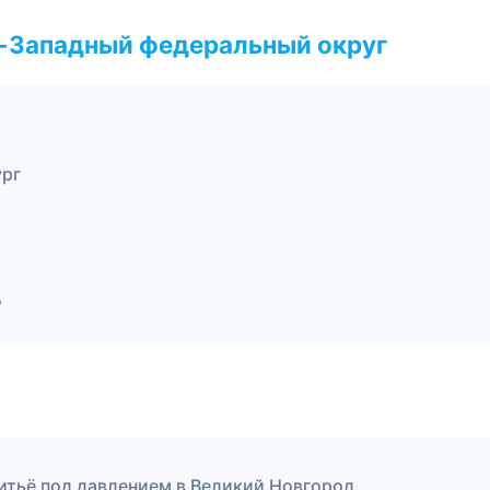
о-Западный федеральный округ
ург
д
литьё под давлением в Великий Новгород