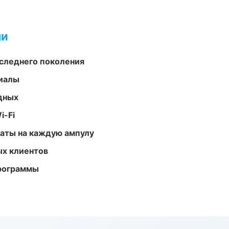
ми
следнего поколения
риалы
одных
i-Fi
аты на каждую ампулу
ых клиентов
программы