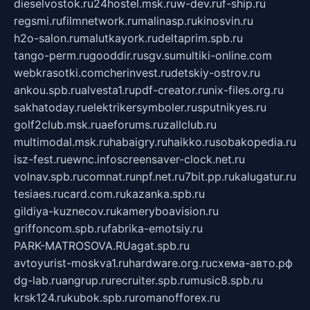
dieselvostok.ru
24hostel.msk.ru
w-dev.ru
f-ship.ru
regsmi.ru
filmnetwork.ru
malinasp.ru
kinosvin.ru
h2o-salon.ru
malutkayork.ru
deltaprim.spb.ru
tango-perm.ru
gooddir.ru
sgv.su
multiki-online.com
webkrasotki.com
cherinvest.ru
detskiy-ostrov.ru
ankou.spb.ru
alvesta1.ru
pdf-creator.ru
nix-files.org.ru
sakhatoday.ru
elektrikersymboler.ru
sputnikyes.ru
golf2club.msk.ru
aeforums.ru
zallclub.ru
multimodal.msk.ru
habaigry.ru
haikko.ru
sobakopedia.ru
isz-fest.ru
ewnc.info
screensaver-clock.net.ru
volnav.spb.ru
comnat.ru
npf.net.ru
7bit.pp.ru
kalugatur.ru
tesiaes.ru
card.com.ru
kazanka.spb.ru
gildiya-kuznecov.ru
kameryboavision.ru
griffoncom.spb.ru
fabrika-emotsiy.ru
PARK-MATROSOVA.RU
agat.spb.ru
avtoyurist-moskva1.ru
hardware.org.ru
схема-авто.рф
dg-lab.ru
angrup.ru
recruiter.spb.ru
music8.spb.ru
krsk124.ru
kubok.spb.ru
romanofforex.ru