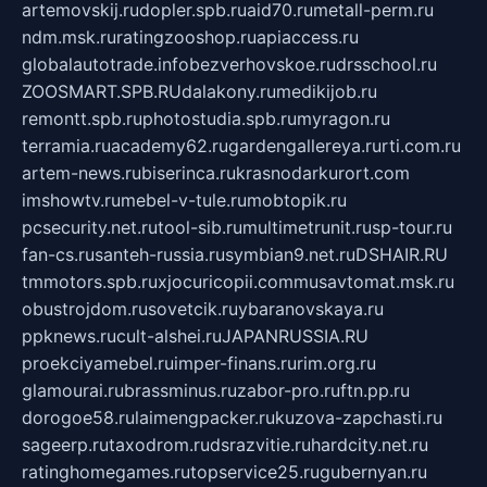
artemovskij.ru
dopler.spb.ru
aid70.ru
metall-perm.ru
ndm.msk.ru
ratingzooshop.ru
apiaccess.ru
globalautotrade.info
bezverhovskoe.ru
drsschool.ru
ZOOSMART.SPB.RU
dalakony.ru
medikijob.ru
remontt.spb.ru
photostudia.spb.ru
myragon.ru
terramia.ru
academy62.ru
gardengallereya.ru
rti.com.ru
artem-news.ru
biserinca.ru
krasnodarkurort.com
imshowtv.ru
mebel-v-tule.ru
mobtopik.ru
pcsecurity.net.ru
tool-sib.ru
multimetrunit.ru
sp-tour.ru
fan-cs.ru
santeh-russia.ru
symbian9.net.ru
DSHAIR.RU
tmmotors.spb.ru
xjocuricopii.com
musavtomat.msk.ru
obustrojdom.ru
sovetcik.ru
ybaranovskaya.ru
ppknews.ru
cult-alshei.ru
JAPANRUSSIA.RU
proekciyamebel.ru
imper-finans.ru
rim.org.ru
glamourai.ru
brassminus.ru
zabor-pro.ru
ftn.pp.ru
dorogoe58.ru
laimengpacker.ru
kuzova-zapchasti.ru
sageerp.ru
taxodrom.ru
dsrazvitie.ru
hardcity.net.ru
ratinghomegames.ru
topservice25.ru
gubernyan.ru