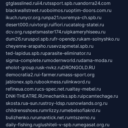
gtglasslined.ru
ii4.ru
tssport.spb.ru
andorra24.com
blackwallstreet.ru
oboimos.ru
optim-doors.com.ru
ikuch.ru
nycr.org.ru
npa21.ru
vremya-ch.spb.ru
desert000.ru
ivtorgi.ru
ifiori.ru
catalog-statei.ru
dcv.org.ru
spetsmaster174.ru
ipkameryhiseeu.ru
dum26.ru
ruspol.spb.ru
fr-opendp.ru
kam-solnyshko.ru
cheyenne-arapaho.ru
sevzapmetal.spb.ru
ted-lapidus.spb.ru
parasite-eliminator.ru
sigma-complete.ru
modernworld.ru
dama-moda.ru
eholot-group.ru
sk-nvkz.ru
DRONGOLD.RU
democratia2.ru
i-farmer.ru
mass-sport.org
jablonex.spb.ru
bookmess.ru
linkword.ru
refineua.com.ru
cs-spec.net.ru
altay-mebel.ru
DNK-THEATRE.RU
mechaniks.spb.ru
ipcamtechage.ru
skosta.ru
a-sun.ru
stroy-ldsp.ru
snowlands.org.ru
childrensshoes.ru
mrlizzy.ru
mebelsofiakrd.ru
bulizhenko.ru
rumantick.net.ru
mtszerno.ru
daily-fishing.ru
glushiteli-v-spb.ru
megasat.org.ru