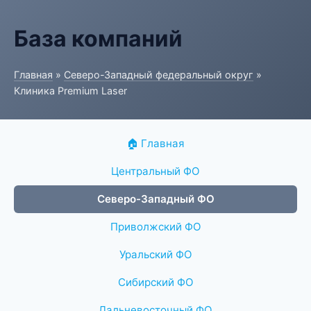
База компаний
Главная
»
Северо-Западный федеральный округ
»
Клиника Premium Laser
🏠 Главная
Центральный ФО
Северо-Западный ФО
Приволжский ФО
Уральский ФО
Сибирский ФО
Дальневосточный ФО