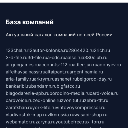
База компаний
Актуальный каталог компаний по всей России
133chel.ru
13autor-kolonka.ru
2864420.ru
2rich.ru
3-d-file.ru
3d-file.ru
a-cdc.ru
aalse.ru
a380club.ru
airgungames.ru
accounts-112.ru
adler-jun.ru
adonyev.ru
alfeihavsalnassr.ru
altaipant.ru
argentinamia.ru
aria-family.ru
arkrym.ru
ashanet.ru
belgorod-day.ru
bankaribi.ru
bandamn.ru
bigfatcc.ru
blagodarenie-spb.ru
borodino-media.ru
card-voice.ru
cardvoice.ru
zed-online.ru
zvonitut.ru
zebra-tlt.ru
zarafshan.ru
york-life.ru
vintovoykompressor.ru
vladivostok-map.ru
vlknrussia.ru
wasabi-shop.ru
webamator.ru
zaryna.ru
youtubefree.ru
x-ton.ru