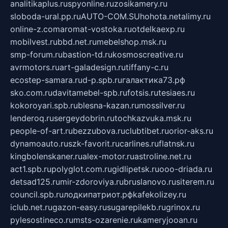
analitikaplus.ru
spyonline.ru
zosikamery.ru
sloboda-ural.pp.ru
AUTO-COM.SU
hohota.net
alimy.ru
online-z.com
aromat-vostoka.ru
otdelkaexp.ru
mobilvest.ru
bbd.net.ru
mebelshop.msk.ru
smp-forum.ru
bastion-td.ru
kosmoscreative.ru
avrmotors.ru
art-galadesign.ru
tiffany-c.ru
ecostep-samara.ru
d-p.spb.ru
галактика73.рф
sko.com.ru
davitamebel-spb.ru
fotsis.ru
tesiaes.ru
kokoroyari.spb.ru
blesna-kazan.ru
mossilver.ru
lenderoq.ru
sergeydobrin.ru
tochkazvuka.msk.ru
people-of-art.ru
bezzubova.ru
clubtibet.ru
orior-aks.ru
dynamoauto.ru
szk-favorit.ru
carlines.ru
flatnsk.ru
kingbolenskaner.ru
alex-motor.ru
astroline.net.ru
act1.spb.ru
polyglot.com.ru
gidlipetsk.ru
ooo-driada.ru
detsad125.ru
mir-zdoroviya.ru
bruslanovo.ru
siterem.ru
council.spb.ru
лодкипатриот.рф
kafekolizey.ru
iclub.net.ru
gazon-easy.ru
sugarepilekb.ru
grinox.ru
pylesostineco.ru
msts-ozarenie.ru
kameryjooan.ru