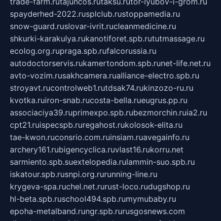
trade-farm.ru
tajuncos.ru
taksu.ru
tor-lyubov-i-grom.ru
spayderhed-2022.ru
splclub.ru
stoppamedia.ru
snow-guard.ru
slovar-ivrit.ru
cleanmedicine.ru
shkurki-karakulya.ru
kanotiforet.spb.ru
tutmassage.ru
ecolog.org.ru
praga.spb.ru
falcorussia.ru
autodoctorservis.ru
kamertondom.spb.ru
net-life.net.ru
avto-vozim.ru
sakhcamera.ru
alliance-electro.spb.ru
stroyavt.ru
controlweb1.ru
tdsak74.ru
kinzozo-ru.ru
kvotka.ru
iron-snab.ru
costa-bella.ru
eugrus.pp.ru
associaciya39.ru
primexpo.spb.ru
bezmorchin.ru
ia2.ru
cpt21.ru
ispecspb.ru
regahost.ru
kolosok-elita.ru
tae-kwon.ru
consrio.com.ru
insiam.ru
avegainfo.ru
archery161.ru
bigencyclica.ru
vlast16.ru
korru.net
sarmiento.spb.su
extelopedia.ru
lammin-suo.spb.ru
iskatour.spb.ru
snpi.org.ru
running-line.ru
krygeva-spa.ru
chel.net.ru
rust-loco.ru
dugshop.ru
hl-beta.spb.ru
school494.spb.ru
mymubaby.ru
epoha-metalband.ru
ngr.spb.ru
rusgosnews.com