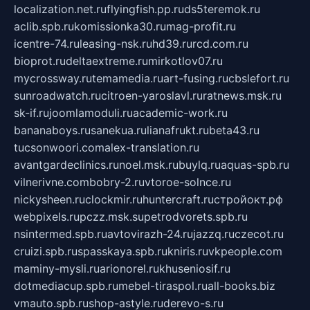
localization.net.ru
flyingfish.pp.ru
ds5teremok.ru
aclib.spb.ru
komissionka30.ru
mag-profit.ru
icentre-74.ru
leasing-nsk.ru
hd39.ru
rcd.com.ru
bioprot.ru
deltaextreme.ru
mirkotlov07.ru
mycrossway.ru
temamedia.ru
art-fusing.ru
cbslefort.ru
sunroadwatch.ru
citroen-yaroslavl.ru
ratnews.msk.ru
sk-if.ru
joomlamoduli.ru
academic-work.ru
bananaboys.ru
sanekua.ru
lianafrukt.ru
beta43.ru
tucsonwoori.com
alex-translation.ru
avantgardeclinics.ru
noel.msk.ru
buylq.ru
aquas-spb.ru
vilnerivne.com
bobry-2.ru
vtoroe-solnce.ru
nickysheen.ru
clockmir.ru
huntercraft.ru
стройокт.рф
webpixels.ru
pczz.msk.su
petrodvorets.spb.ru
nsintermed.spb.ru
avtovirazh-24.ru
jazzq.ru
czecot.ru
cruizi.spb.ru
spasskaya.spb.ru
kniris.ru
vkpeople.com
maminy-mysli.ru
arionorel.ru
khuseniosif.ru
dotmediacup.spb.ru
mebel-tiraspol.ru
all-books.biz
vmauto.spb.ru
shop-astyle.ru
derevo-s.ru