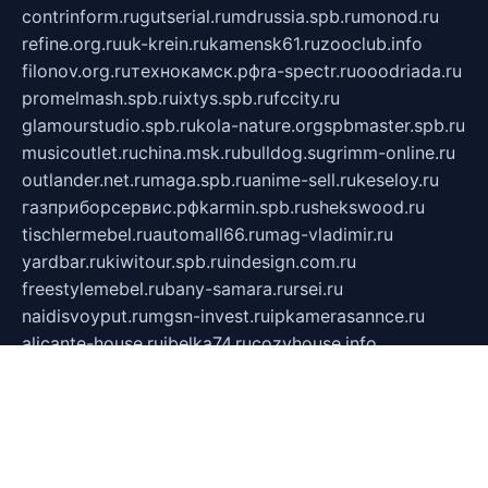
contrinform.ru
gutserial.ru
mdrussia.spb.ru
monod.ru
refine.org.ru
uk-krein.ru
kamensk61.ru
zooclub.info
filonov.org.ru
технокамск.рф
ra-spectr.ru
ooodriada.ru
promelmash.spb.ru
ixtys.spb.ru
fccity.ru
glamourstudio.spb.ru
kola-nature.org
spbmaster.spb.ru
musicoutlet.ru
china.msk.ru
bulldog.su
grimm-online.ru
outlander.net.ru
maga.spb.ru
anime-sell.ru
keseloy.ru
газприборсервис.рф
karmin.spb.ru
shekswood.ru
tischlermebel.ru
automall66.ru
mag-vladimir.ru
yardbar.ru
kiwitour.spb.ru
indesign.com.ru
freestylemebel.ru
bany-samara.ru
rsei.ru
naidisvoyput.ru
mgsn-invest.ru
ipkamerasannce.ru
alicante-house.ru
ibelka74.ru
cozyhouse.info
vlkargalev-studio.ru
700mb.ru
figura-ufa.ru
alina-live.ru
belarusiannews.ru
womenknow.ru
dos-vniimk.ru
sega.net.ru
dv.net.ru
phenomenonsofhistory.com
telesputnik.net.ru
wall.pp.ru
pylesosroidmi.ru
gtc-clan.ru
cligs.ru
bibikazap.ru
popova.org.ru