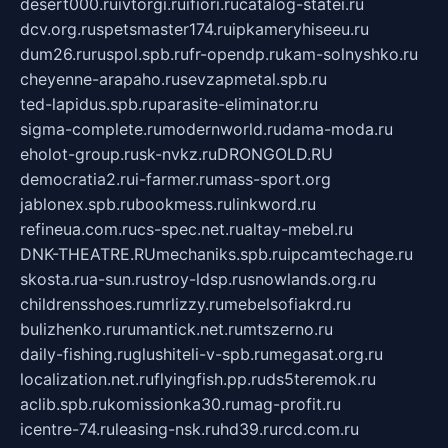
desert000.ru
ivtorgi.ru
ifiori.ru
catalog-statei.ru
dcv.org.ru
spetsmaster174.ru
ipkameryhiseeu.ru
dum26.ru
ruspol.spb.ru
fr-opendp.ru
kam-solnyshko.ru
cheyenne-arapaho.ru
sevzapmetal.spb.ru
ted-lapidus.spb.ru
parasite-eliminator.ru
sigma-complete.ru
modernworld.ru
dama-moda.ru
eholot-group.ru
sk-nvkz.ru
DRONGOLD.RU
democratia2.ru
i-farmer.ru
mass-sport.org
jablonex.spb.ru
bookmess.ru
linkword.ru
refineua.com.ru
cs-spec.net.ru
altay-mebel.ru
DNK-THEATRE.RU
mechaniks.spb.ru
ipcamtechage.ru
skosta.ru
a-sun.ru
stroy-ldsp.ru
snowlands.org.ru
childrensshoes.ru
mrlizzy.ru
mebelsofiakrd.ru
bulizhenko.ru
rumantick.net.ru
mtszerno.ru
daily-fishing.ru
glushiteli-v-spb.ru
megasat.org.ru
localization.net.ru
flyingfish.pp.ru
ds5teremok.ru
aclib.spb.ru
komissionka30.ru
mag-profit.ru
icentre-74.ru
leasing-nsk.ru
hd39.ru
rcd.com.ru