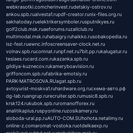
webkrasotki.com
cherinvest.ru
detskiy-ostrov.ru
ankou.spb.ru
alvesta1.ru
pdf-creator.ru
nix-files.org.ru
sakhatoday.ru
elektrikersymboler.ru
sputnikyes.ru
golf2club.msk.ru
aeforums.ru
zallclub.ru
multimodal.msk.ru
habaigry.ru
haikko.ru
sobakopedia.ru
isz-fest.ru
ewnc.info
screensaver-clock.net.ru
volnav.spb.ru
comnat.ru
npf.net.ru
7bit.pp.ru
kalugatur.ru
tesiaes.ru
card.com.ru
kazanka.spb.ru
gildiya-kuznecov.ru
kameryboavision.ru
griffoncom.spb.ru
fabrika-emotsiy.ru
PARK-MATROSOVA.RU
agat.spb.ru
avtoyurist-moskva1.ru
hardware.org.ru
схема-авто.рф
dg-lab.ru
angrup.ru
recruiter.spb.ru
music8.spb.ru
krsk124.ru
kubok.spb.ru
romanofforex.ru
analitikaplus.ru
spyonline.ru
zosikamery.ru
sloboda-ural.pp.ru
AUTO-COM.SU
hohota.net
alimy.ru
online-z.com
aromat-vostoka.ru
otdelkaexp.ru