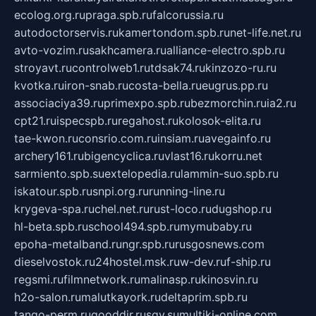
ecolog.org.ru
praga.spb.ru
falcorussia.ru
autodoctorservis.ru
kamertondom.spb.ru
net-life.net.ru
avto-vozim.ru
sakhcamera.ru
alliance-electro.spb.ru
stroyavt.ru
controlweb1.ru
tdsak74.ru
kinzozo-ru.ru
kvotka.ru
iron-snab.ru
costa-bella.ru
eugrus.pp.ru
associaciya39.ru
primexpo.spb.ru
bezmorchin.ru
ia2.ru
cpt21.ru
ispecspb.ru
regahost.ru
kolosok-elita.ru
tae-kwon.ru
consrio.com.ru
insiam.ru
avegainfo.ru
archery161.ru
bigencyclica.ru
vlast16.ru
korru.net
sarmiento.spb.su
extelopedia.ru
lammin-suo.spb.ru
iskatour.spb.ru
snpi.org.ru
running-line.ru
krygeva-spa.ru
chel.net.ru
rust-loco.ru
dugshop.ru
hl-beta.spb.ru
school494.spb.ru
mymubaby.ru
epoha-metalband.ru
ngr.spb.ru
rusgosnews.com
dieselvostok.ru
24hostel.msk.ru
w-dev.ru
f-ship.ru
regsmi.ru
filmnetwork.ru
malinasp.ru
kinosvin.ru
h2o-salon.ru
malutkayork.ru
deltaprim.spb.ru
tango-perm.ru
gooddir.ru
sgv.su
multiki-online.com