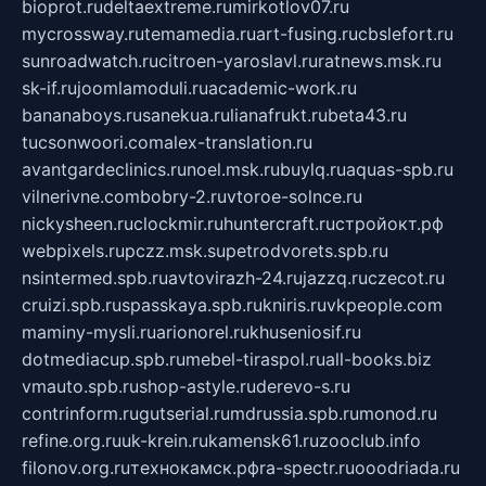
bioprot.ru
deltaextreme.ru
mirkotlov07.ru
mycrossway.ru
temamedia.ru
art-fusing.ru
cbslefort.ru
sunroadwatch.ru
citroen-yaroslavl.ru
ratnews.msk.ru
sk-if.ru
joomlamoduli.ru
academic-work.ru
bananaboys.ru
sanekua.ru
lianafrukt.ru
beta43.ru
tucsonwoori.com
alex-translation.ru
avantgardeclinics.ru
noel.msk.ru
buylq.ru
aquas-spb.ru
vilnerivne.com
bobry-2.ru
vtoroe-solnce.ru
nickysheen.ru
clockmir.ru
huntercraft.ru
стройокт.рф
webpixels.ru
pczz.msk.su
petrodvorets.spb.ru
nsintermed.spb.ru
avtovirazh-24.ru
jazzq.ru
czecot.ru
cruizi.spb.ru
spasskaya.spb.ru
kniris.ru
vkpeople.com
maminy-mysli.ru
arionorel.ru
khuseniosif.ru
dotmediacup.spb.ru
mebel-tiraspol.ru
all-books.biz
vmauto.spb.ru
shop-astyle.ru
derevo-s.ru
contrinform.ru
gutserial.ru
mdrussia.spb.ru
monod.ru
refine.org.ru
uk-krein.ru
kamensk61.ru
zooclub.info
filonov.org.ru
технокамск.рф
ra-spectr.ru
ooodriada.ru