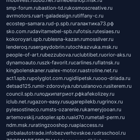
mobilvest.ru
bbd.net.ru
mebelshop.msk.ru
smp-forum.ru
bastion-td.ru
kosmoscreative.ru
avrmotors.ru
art-galadesign.ru
tiffany-c.ru
ecostep-samara.ru
d-p.spb.ru
галактика73.рф
sko.com.ru
davitamebel-spb.ru
fotsis.ru
tesiaes.ru
kokoroyari.spb.ru
blesna-kazan.ru
mossilver.ru
lenderoq.ru
sergeydobrin.ru
tochkazvuka.msk.ru
people-of-art.ru
bezzubova.ru
clubtibet.ru
orior-aks.ru
dynamoauto.ru
szk-favorit.ru
carlines.ru
flatnsk.ru
kingbolenskaner.ru
alex-motor.ru
astroline.net.ru
act1.spb.ru
polyglot.com.ru
gidlipetsk.ru
ooo-driada.ru
detsad125.ru
mir-zdoroviya.ru
bruslanovo.ru
siterem.ru
council.spb.ru
лодкипатриот.рф
kafekolizey.ru
iclub.net.ru
gazon-easy.ru
sugarepilekb.ru
grinox.ru
pylesostineco.ru
msts-ozarenie.ru
kameryjooan.ru
artemovskij.ru
dopler.spb.ru
aid70.ru
metall-perm.ru
ndm.msk.ru
ratingzooshop.ru
apiaccess.ru
globalautotrade.info
bezverhovskoe.ru
drsschool.ru