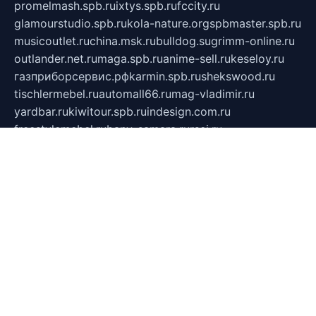
promelmash.spb.ru
ixtys.spb.ru
fccity.ru
glamourstudio.spb.ru
kola-nature.org
spbmaster.spb.ru
musicoutlet.ru
china.msk.ru
bulldog.su
grimm-online.ru
outlander.net.ru
maga.spb.ru
anime-sell.ru
keseloy.ru
газприборсервис.рф
karmin.spb.ru
shekswood.ru
tischlermebel.ru
automall66.ru
mag-vladimir.ru
yardbar.ru
kiwitour.spb.ru
indesign.com.ru
freestylemebel.ru
bany-samara.ru
rsei.ru
naidisvoyput.ru
mgsn-invest.ru
ipkamerasannce.ru
alicante-house.ru
ibelka74.ru
cozyhouse.info
vlkargalev-studio.ru
700mb.ru
figura-ufa.ru
alina-live.ru
belarusiannews.ru
womenknow.ru
dos-vniimk.ru
sega.net.ru
dv.net.ru
phenomenonsofhistory.com
telesputnik.net.ru
wall.pp.ru
pylesosroidmi.ru
gtc-clan.ru
cligs.ru
bibikazap.ru
popova.org.ru
netwhistler.spb.ru
bellvil.ru
bonzon.ru
iss-vladik.ru
defiparis.net.ru
las-gryzas.ru
amku.ru
electednews.spb.ru
feather.org.ru
spar72.ru
tankiigri.ru