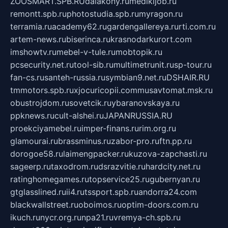
ZOOSMART.SPB.RU
dalakony.ru
medikijob.ru
remontt.spb.ru
photostudia.spb.ru
myragon.ru
terramia.ru
academy62.ru
gardengallereya.ru
rti.com.ru
artem-news.ru
biserinca.ru
krasnodarkurort.com
imshowtv.ru
mebel-v-tule.ru
mobtopik.ru
pcsecurity.net.ru
tool-sib.ru
multimetrunit.ru
sp-tour.ru
fan-cs.ru
santeh-russia.ru
symbian9.net.ru
DSHAIR.RU
tmmotors.spb.ru
xjocuricopii.com
musavtomat.msk.ru
obustrojdom.ru
sovetcik.ru
ybaranovskaya.ru
ppknews.ru
cult-alshei.ru
JAPANRUSSIA.RU
proekciyamebel.ru
imper-finans.ru
rim.org.ru
glamourai.ru
brassminus.ru
zabor-pro.ru
ftn.pp.ru
dorogoe58.ru
laimengpacker.ru
kuzova-zapchasti.ru
sageerp.ru
taxodrom.ru
dsrazvitie.ru
hardcity.net.ru
ratinghomegames.ru
topservice25.ru
gubernyan.ru
gtglasslined.ru
ii4.ru
tssport.spb.ru
andorra24.com
blackwallstreet.ru
oboimos.ru
optim-doors.com.ru
ikuch.ru
nycr.org.ru
npa21.ru
vremya-ch.spb.ru