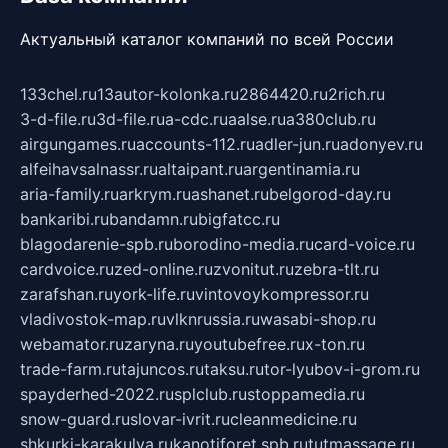
Актуальный каталог компаний по всей России
133chel.ru
13autor-kolonka.ru
2864420.ru
2rich.ru
3-d-file.ru
3d-file.ru
a-cdc.ru
aalse.ru
a380club.ru
airgungames.ru
accounts-112.ru
adler-jun.ru
adonyev.ru
alfeihavsalnassr.ru
altaipant.ru
argentinamia.ru
aria-family.ru
arkrym.ru
ashanet.ru
belgorod-day.ru
bankaribi.ru
bandamn.ru
bigfatcc.ru
blagodarenie-spb.ru
borodino-media.ru
card-voice.ru
cardvoice.ru
zed-online.ru
zvonitut.ru
zebra-tlt.ru
zarafshan.ru
york-life.ru
vintovoykompressor.ru
vladivostok-map.ru
vlknrussia.ru
wasabi-shop.ru
webamator.ru
zaryna.ru
youtubefree.ru
x-ton.ru
trade-farm.ru
tajuncos.ru
taksu.ru
tor-lyubov-i-grom.ru
spayderhed-2022.ru
splclub.ru
stoppamedia.ru
snow-guard.ru
slovar-ivrit.ru
cleanmedicine.ru
shkurki-karakulya.ru
kanotiforet.spb.ru
tutmassage.ru