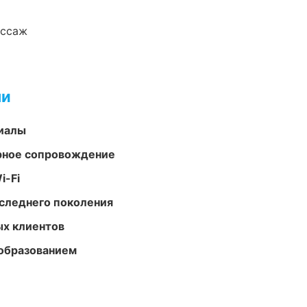
ассаж
ми
риалы
урное сопровождение
i-Fi
следнего поколения
ых клиентов
образованием