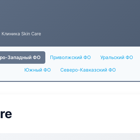
 Клиника Skin Care
ро-Западный ФО
Приволжский ФО
Уральский ФО
Южный ФО
Северо-Кавказский ФО
re