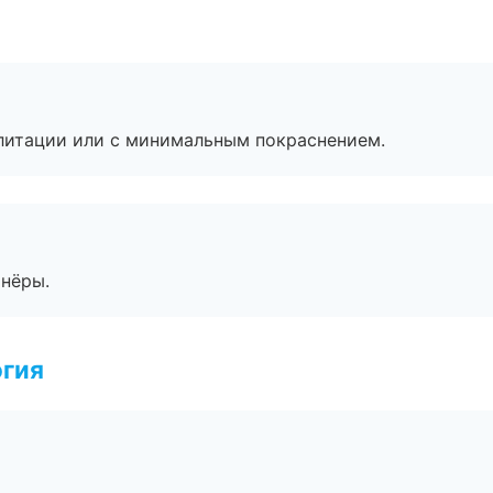
литации или с минимальным покраснением.
тнёры.
огия