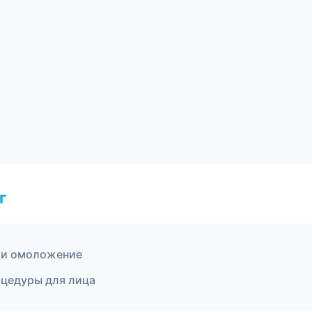
г
я и омоложение
оцедуры для лица