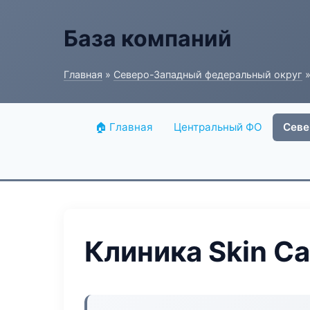
База компаний
Главная
»
Северо-Западный федеральный округ
»
🏠 Главная
Центральный ФО
Севе
Клиника Skin Ca