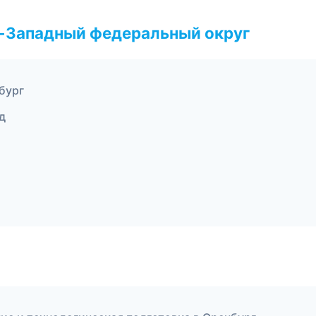
о-Западный федеральный округ
рбург
д