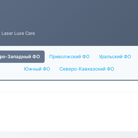
 Laser Luxe Care
ро-Западный ФО
Приволжский ФО
Уральский ФО
Южный ФО
Северо-Кавказский ФО