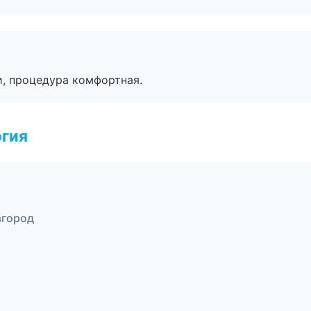
, процедура комфортная.
огия
вгород