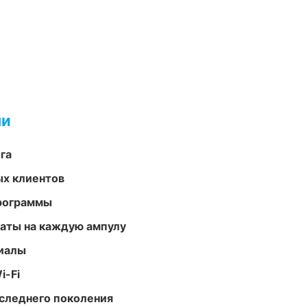
ми
га
ых клиентов
программы
аты на каждую ампулу
риалы
i-Fi
следнего поколения