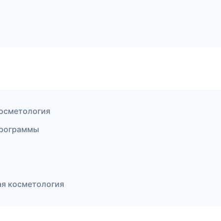
косметология
 программы
ая косметология