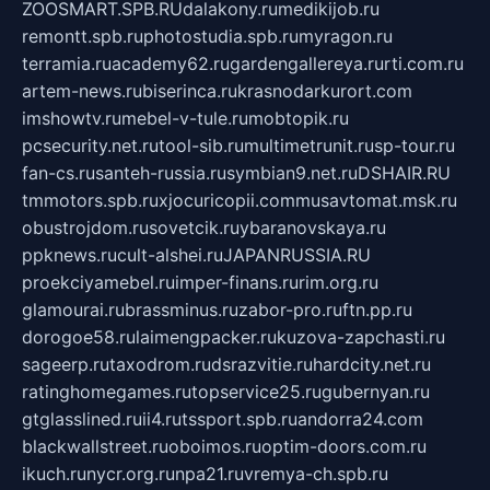
ZOOSMART.SPB.RU
dalakony.ru
medikijob.ru
remontt.spb.ru
photostudia.spb.ru
myragon.ru
terramia.ru
academy62.ru
gardengallereya.ru
rti.com.ru
artem-news.ru
biserinca.ru
krasnodarkurort.com
imshowtv.ru
mebel-v-tule.ru
mobtopik.ru
pcsecurity.net.ru
tool-sib.ru
multimetrunit.ru
sp-tour.ru
fan-cs.ru
santeh-russia.ru
symbian9.net.ru
DSHAIR.RU
tmmotors.spb.ru
xjocuricopii.com
musavtomat.msk.ru
obustrojdom.ru
sovetcik.ru
ybaranovskaya.ru
ppknews.ru
cult-alshei.ru
JAPANRUSSIA.RU
proekciyamebel.ru
imper-finans.ru
rim.org.ru
glamourai.ru
brassminus.ru
zabor-pro.ru
ftn.pp.ru
dorogoe58.ru
laimengpacker.ru
kuzova-zapchasti.ru
sageerp.ru
taxodrom.ru
dsrazvitie.ru
hardcity.net.ru
ratinghomegames.ru
topservice25.ru
gubernyan.ru
gtglasslined.ru
ii4.ru
tssport.spb.ru
andorra24.com
blackwallstreet.ru
oboimos.ru
optim-doors.com.ru
ikuch.ru
nycr.org.ru
npa21.ru
vremya-ch.spb.ru