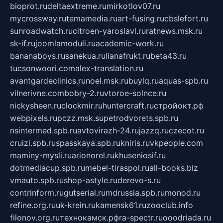
bioprot.ru
deltaextreme.ru
mirkotlov07.ru
mycrossway.ru
temamedia.ru
art-fusing.ru
cbslefort.ru
sunroadwatch.ru
citroen-yaroslavl.ru
ratnews.msk.ru
sk-if.ru
joomlamoduli.ru
academic-work.ru
bananaboys.ru
sanekua.ru
lianafrukt.ru
beta43.ru
tucsonwoori.com
alex-translation.ru
avantgardeclinics.ru
noel.msk.ru
buylq.ru
aquas-spb.ru
vilnerivne.com
bobry-2.ru
vtoroe-solnce.ru
nickysheen.ru
clockmir.ru
huntercraft.ru
стройокт.рф
webpixels.ru
pczz.msk.su
petrodvorets.spb.ru
nsintermed.spb.ru
avtovirazh-24.ru
jazzq.ru
czecot.ru
cruizi.spb.ru
spasskaya.spb.ru
kniris.ru
vkpeople.com
maminy-mysli.ru
arionorel.ru
khuseniosif.ru
dotmediacup.spb.ru
mebel-tiraspol.ru
all-books.biz
vmauto.spb.ru
shop-astyle.ru
derevo-s.ru
contrinform.ru
gutserial.ru
mdrussia.spb.ru
monod.ru
refine.org.ru
uk-krein.ru
kamensk61.ru
zooclub.info
filonov.org.ru
технокамск.рф
ra-spectr.ru
ooodriada.ru