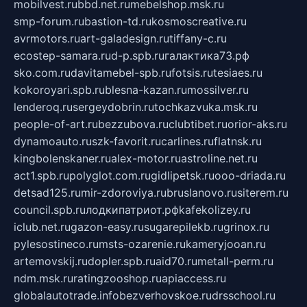
mobilvest.ru
bbd.net.ru
mebelshop.msk.ru
smp-forum.ru
bastion-td.ru
kosmoscreative.ru
avrmotors.ru
art-galadesign.ru
tiffany-c.ru
ecostep-samara.ru
d-p.spb.ru
галактика73.рф
sko.com.ru
davitamebel-spb.ru
fotsis.ru
tesiaes.ru
kokoroyari.spb.ru
blesna-kazan.ru
mossilver.ru
lenderoq.ru
sergeydobrin.ru
tochkazvuka.msk.ru
people-of-art.ru
bezzubova.ru
clubtibet.ru
orior-aks.ru
dynamoauto.ru
szk-favorit.ru
carlines.ru
flatnsk.ru
kingbolenskaner.ru
alex-motor.ru
astroline.net.ru
act1.spb.ru
polyglot.com.ru
gidlipetsk.ru
ooo-driada.ru
detsad125.ru
mir-zdoroviya.ru
bruslanovo.ru
siterem.ru
council.spb.ru
лодкипатриот.рф
kafekolizey.ru
iclub.net.ru
gazon-easy.ru
sugarepilekb.ru
grinox.ru
pylesostineco.ru
msts-ozarenie.ru
kameryjooan.ru
artemovskij.ru
dopler.spb.ru
aid70.ru
metall-perm.ru
ndm.msk.ru
ratingzooshop.ru
apiaccess.ru
globalautotrade.info
bezverhovskoe.ru
drsschool.ru