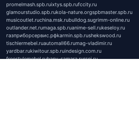
promelmash.spb.ru
ixtys.spb.ru
fccity.ru
glamourstudio.spb.ru
kola-nature.org
spbmaster.spb.ru
musicoutlet.ru
china.msk.ru
bulldog.su
grimm-online.ru
outlander.net.ru
maga.spb.ru
anime-sell.ru
keseloy.ru
газприборсервис.рф
karmin.spb.ru
shekswood.ru
tischlermebel.ru
automall66.ru
mag-vladimir.ru
yardbar.ru
kiwitour.spb.ru
indesign.com.ru
freestylemebel.ru
bany-samara.ru
rsei.ru
naidisvoyput.ru
mgsn-invest.ru
ipkamerasannce.ru
alicante-house.ru
ibelka74.ru
cozyhouse.info
vlkargalev-studio.ru
700mb.ru
figura-ufa.ru
alina-live.ru
belarusiannews.ru
womenknow.ru
dos-vniimk.ru
sega.net.ru
dv.net.ru
phenomenonsofhistory.com
telesputnik.net.ru
wall.pp.ru
pylesosroidmi.ru
gtc-clan.ru
cligs.ru
bibikazap.ru
popova.org.ru
netwhistler.spb.ru
bellvil.ru
bonzon.ru
iss-vladik.ru
defiparis.net.ru
las-gryzas.ru
amku.ru
electednews.spb.ru
feather.org.ru
spar72.ru
tankiigri.ru