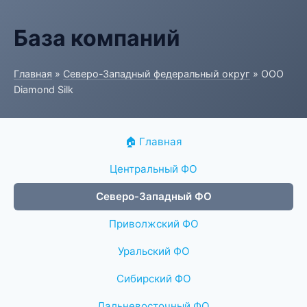
База компаний
Главная
»
Северо-Западный федеральный округ
» ООО
Diamond Silk
🏠 Главная
Центральный ФО
Северо-Западный ФО
Приволжский ФО
Уральский ФО
Сибирский ФО
Дальневосточный ФО