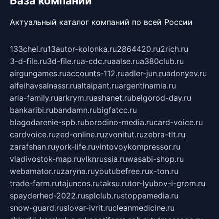
База компаний
Актуальный каталог компаний по всей России
133chel.ru
13autor-kolonka.ru
2864420.ru
2rich.ru
3-d-file.ru
3d-file.ru
a-cdc.ru
aalse.ru
a380club.ru
airgungames.ru
accounts-112.ru
adler-jun.ru
adonyev.ru
alfeihavsalnassr.ru
altaipant.ru
argentinamia.ru
aria-family.ru
arkrym.ru
ashanet.ru
belgorod-day.ru
bankaribi.ru
bandamn.ru
bigfatcc.ru
blagodarenie-spb.ru
borodino-media.ru
card-voice.ru
cardvoice.ru
zed-online.ru
zvonitut.ru
zebra-tlt.ru
zarafshan.ru
york-life.ru
vintovoykompressor.ru
vladivostok-map.ru
vlknrussia.ru
wasabi-shop.ru
webamator.ru
zaryna.ru
youtubefree.ru
x-ton.ru
trade-farm.ru
tajuncos.ru
taksu.ru
tor-lyubov-i-grom.ru
spayderhed-2022.ru
splclub.ru
stoppamedia.ru
snow-guard.ru
slovar-ivrit.ru
cleanmedicine.ru