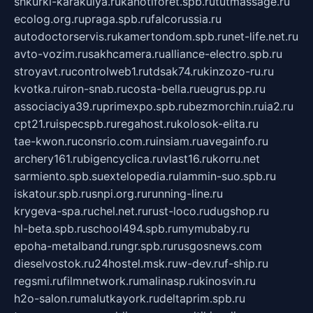
shkurki-karakulya.ru
kanotiforet.spb.ru
tutmassage.ru
ecolog.org.ru
praga.spb.ru
falcorussia.ru
autodoctorservis.ru
kamertondom.spb.ru
net-life.net.ru
avto-vozim.ru
sakhcamera.ru
alliance-electro.spb.ru
stroyavt.ru
controlweb1.ru
tdsak74.ru
kinzozo-ru.ru
kvotka.ru
iron-snab.ru
costa-bella.ru
eugrus.pp.ru
associaciya39.ru
primexpo.spb.ru
bezmorchin.ru
ia2.ru
cpt21.ru
ispecspb.ru
regahost.ru
kolosok-elita.ru
tae-kwon.ru
consrio.com.ru
insiam.ru
avegainfo.ru
archery161.ru
bigencyclica.ru
vlast16.ru
korru.net
sarmiento.spb.su
extelopedia.ru
lammin-suo.spb.ru
iskatour.spb.ru
snpi.org.ru
running-line.ru
krygeva-spa.ru
chel.net.ru
rust-loco.ru
dugshop.ru
hl-beta.spb.ru
school494.spb.ru
mymubaby.ru
epoha-metalband.ru
ngr.spb.ru
rusgosnews.com
dieselvostok.ru
24hostel.msk.ru
w-dev.ru
f-ship.ru
regsmi.ru
filmnetwork.ru
malinasp.ru
kinosvin.ru
h2o-salon.ru
malutkayork.ru
deltaprim.spb.ru