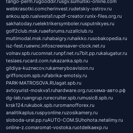
tango-perm.ru
gooddir.ru
sgv.su
multiki-online.com
webkrasotki.com
cherinvest.ru
detskiy-ostrov.ru
ankou.spb.ru
alvesta1.ru
pdf-creator.ru
nix-files.org.ru
sakhatoday.ru
elektrikersymboler.ru
sputnikyes.ru
golf2club.msk.ru
aeforums.ru
zallclub.ru
multimodal.msk.ru
habaigry.ru
haikko.ru
sobakopedia.ru
isz-fest.ru
ewnc.info
screensaver-clock.net.ru
volnav.spb.ru
comnat.ru
npf.net.ru
7bit.pp.ru
kalugatur.ru
tesiaes.ru
card.com.ru
kazanka.spb.ru
gildiya-kuznecov.ru
kameryboavision.ru
griffoncom.spb.ru
fabrika-emotsiy.ru
PARK-MATROSOVA.RU
agat.spb.ru
avtoyurist-moskva1.ru
hardware.org.ru
схема-авто.рф
dg-lab.ru
angrup.ru
recruiter.spb.ru
music8.spb.ru
krsk124.ru
kubok.spb.ru
romanofforex.ru
analitikaplus.ru
spyonline.ru
zosikamery.ru
sloboda-ural.pp.ru
AUTO-COM.SU
hohota.net
alimy.ru
online-z.com
aromat-vostoka.ru
otdelkaexp.ru