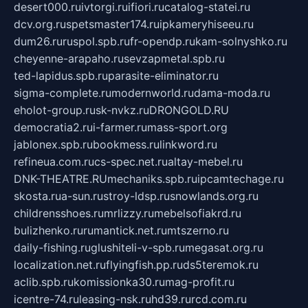
desert000.ru
ivtorgi.ru
ifiori.ru
catalog-statei.ru
dcv.org.ru
spetsmaster174.ru
ipkameryhiseeu.ru
dum26.ru
ruspol.spb.ru
fr-opendp.ru
kam-solnyshko.ru
cheyenne-arapaho.ru
sevzapmetal.spb.ru
ted-lapidus.spb.ru
parasite-eliminator.ru
sigma-complete.ru
modernworld.ru
dama-moda.ru
eholot-group.ru
sk-nvkz.ru
DRONGOLD.RU
democratia2.ru
i-farmer.ru
mass-sport.org
jablonex.spb.ru
bookmess.ru
linkword.ru
refineua.com.ru
cs-spec.net.ru
altay-mebel.ru
DNK-THEATRE.RU
mechaniks.spb.ru
ipcamtechage.ru
skosta.ru
a-sun.ru
stroy-ldsp.ru
snowlands.org.ru
childrensshoes.ru
mrlizzy.ru
mebelsofiakrd.ru
bulizhenko.ru
rumantick.net.ru
mtszerno.ru
daily-fishing.ru
glushiteli-v-spb.ru
megasat.org.ru
localization.net.ru
flyingfish.pp.ru
ds5teremok.ru
aclib.spb.ru
komissionka30.ru
mag-profit.ru
icentre-74.ru
leasing-nsk.ru
hd39.ru
rcd.com.ru