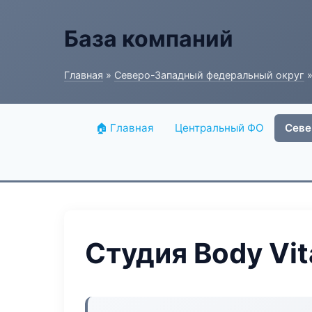
База компаний
Главная
»
Северо-Западный федеральный округ
»
🏠 Главная
Центральный ФО
Севе
Студия Body Vit