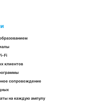
ми
образованием
риалы
i-Fi
ых клиентов
программы
урное сопровождение
одных
аты на каждую ампулу