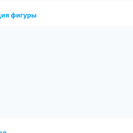
ция фигуры
од