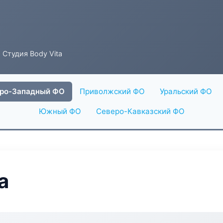
 Студия Body Vita
ро-Западный ФО
Приволжский ФО
Уральский ФО
Южный ФО
Северо-Кавказский ФО
a