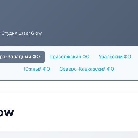
 Студия Laser Glow
ро-Западный ФО
Приволжский ФО
Уральский ФО
Южный ФО
Северо-Кавказский ФО
low