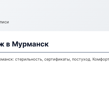
аписи
ж в Мурманск
манск: стерильность, сертификаты, постуход. Комфор