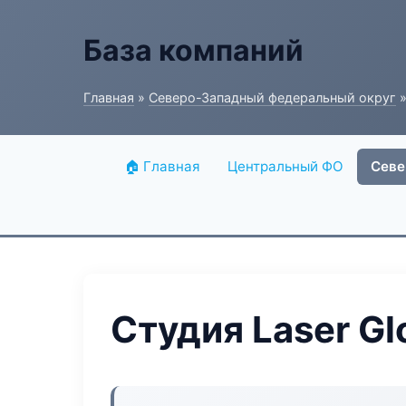
База компаний
Главная
»
Северо-Западный федеральный округ
»
🏠 Главная
Центральный ФО
Севе
Студия Laser G