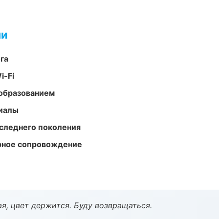
ми
га
i-Fi
образованием
риалы
следнего поколения
урное сопровождение
я, цвет держится. Буду возвращаться.