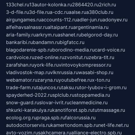
133chel.ru
13autor-kolonka.ru
2864420.ru
2rich.ru
3-d-file.ru
3d-file.ru
a-cdc.ru
aalse.ru
a380club.ru
airgungames.ru
accounts-112.ru
adler-jun.ru
adonyev.ru
alfeihavsalnassr.ru
altaipant.ru
argentinamia.ru
aria-family.ru
arkrym.ru
ashanet.ru
belgorod-day.ru
bankaribi.ru
bandamn.ru
bigfatcc.ru
blagodarenie-spb.ru
borodino-media.ru
card-voice.ru
cardvoice.ru
zed-online.ru
zvonitut.ru
zebra-tlt.ru
zarafshan.ru
york-life.ru
vintovoykompressor.ru
vladivostok-map.ru
vlknrussia.ru
wasabi-shop.ru
webamator.ru
zaryna.ru
youtubefree.ru
x-ton.ru
trade-farm.ru
tajuncos.ru
taksu.ru
tor-lyubov-i-grom.ru
spayderhed-2022.ru
splclub.ru
stoppamedia.ru
snow-guard.ru
slovar-ivrit.ru
cleanmedicine.ru
shkurki-karakulya.ru
kanotiforet.spb.ru
tutmassage.ru
ecolog.org.ru
praga.spb.ru
falcorussia.ru
autodoctorservis.ru
kamertondom.spb.ru
net-life.net.ru
avto-vozim.ru
sakhcamera.ru
alliance-electro.spb.ru