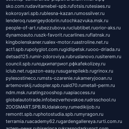
sko.com.ru
davitamebel-spb.ru
fotsis.ru
tesiaes.ru
kokoroyari.spb.ru
blesna-kazan.ru
mossilver.ru
lenderoq.ru
sergeydobrin.ru
tochkazvuka.msk.ru
people-of-art.ru
bezzubova.ru
clubtibet.ru
orior-aks.ru
dynamoauto.ru
szk-favorit.ru
carlines.ru
flatnsk.ru
kingbolenskaner.ru
alex-motor.ru
astroline.net.ru
act1.spb.ru
polyglot.com.ru
gidlipetsk.ru
ooo-driada.ru
detsad125.ru
mir-zdoroviya.ru
bruslanovo.ru
siterem.ru
council.spb.ru
лодкипатриот.рф
kafekolizey.ru
iclub.net.ru
gazon-easy.ru
sugarepilekb.ru
grinox.ru
pylesostineco.ru
msts-ozarenie.ru
kameryjooan.ru
artemovskij.ru
dopler.spb.ru
aid70.ru
metall-perm.ru
ndm.msk.ru
ratingzooshop.ru
apiaccess.ru
globalautotrade.info
bezverhovskoe.ru
drsschool.ru
ZOOSMART.SPB.RU
dalakony.ru
medikijob.ru
remontt.spb.ru
photostudia.spb.ru
myragon.ru
terramia.ru
academy62.ru
gardengallereya.ru
rti.com.ru
artem-news.ru
biserinca.ru
krasnodarkurort.com