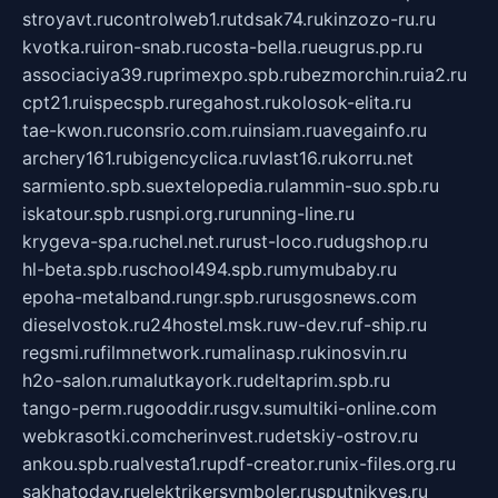
stroyavt.ru
controlweb1.ru
tdsak74.ru
kinzozo-ru.ru
kvotka.ru
iron-snab.ru
costa-bella.ru
eugrus.pp.ru
associaciya39.ru
primexpo.spb.ru
bezmorchin.ru
ia2.ru
cpt21.ru
ispecspb.ru
regahost.ru
kolosok-elita.ru
tae-kwon.ru
consrio.com.ru
insiam.ru
avegainfo.ru
archery161.ru
bigencyclica.ru
vlast16.ru
korru.net
sarmiento.spb.su
extelopedia.ru
lammin-suo.spb.ru
iskatour.spb.ru
snpi.org.ru
running-line.ru
krygeva-spa.ru
chel.net.ru
rust-loco.ru
dugshop.ru
hl-beta.spb.ru
school494.spb.ru
mymubaby.ru
epoha-metalband.ru
ngr.spb.ru
rusgosnews.com
dieselvostok.ru
24hostel.msk.ru
w-dev.ru
f-ship.ru
regsmi.ru
filmnetwork.ru
malinasp.ru
kinosvin.ru
h2o-salon.ru
malutkayork.ru
deltaprim.spb.ru
tango-perm.ru
gooddir.ru
sgv.su
multiki-online.com
webkrasotki.com
cherinvest.ru
detskiy-ostrov.ru
ankou.spb.ru
alvesta1.ru
pdf-creator.ru
nix-files.org.ru
sakhatoday.ru
elektrikersymboler.ru
sputnikyes.ru