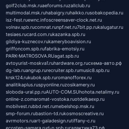
golf2club.msk.ru
aeforums.ru
zallclub.ru
multimodal.msk.ru
habaigry.ru
haikko.ru
sobakopedia.ru
isz-fest.ru
ewnc.info
screensaver-clock.net.ru
volnav.spb.ru
comnat.ru
npf.net.ru
7bit.pp.ru
kalugatur.ru
tesiaes.ru
card.com.ru
kazanka.spb.ru
gildiya-kuznecov.ru
kameryboavision.ru
griffoncom.spb.ru
fabrika-emotsiy.ru
PARK-MATROSOVA.RU
agat.spb.ru
avtoyurist-moskva1.ru
hardware.org.ru
схема-авто.рф
dg-lab.ru
angrup.ru
recruiter.spb.ru
music8.spb.ru
krsk124.ru
kubok.spb.ru
romanofforex.ru
analitikaplus.ru
spyonline.ru
zosikamery.ru
sloboda-ural.pp.ru
AUTO-COM.SU
hohota.net
alimy.ru
online-z.com
aromat-vostoka.ru
otdelkaexp.ru
mobilvest.ru
bbd.net.ru
mebelshop.msk.ru
smp-forum.ru
bastion-td.ru
kosmoscreative.ru
avrmotors.ru
art-galadesign.ru
tiffany-c.ru
ecostep-samara.ru
d-p.spb.ru
галактика73.рф