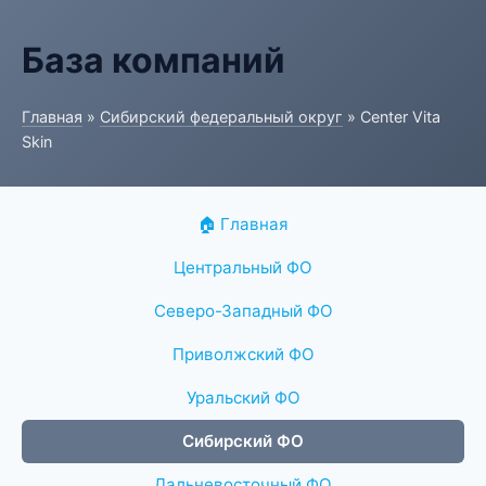
База компаний
Главная
»
Сибирский федеральный округ
» Center Vita
Skin
🏠 Главная
Центральный ФО
Северо-Западный ФО
Приволжский ФО
Уральский ФО
Сибирский ФО
Дальневосточный ФО