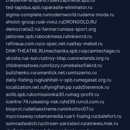
cheyenne-arapaho.ru
sevzapmetal.spb.ru
ted-lapidus.spb.ru
parasite-eliminator.ru
sigma-complete.ru
modernworld.ru
dama-moda.ru
eholot-group.ru
sk-nvkz.ru
DRONGOLD.RU
democratia2.ru
i-farmer.ru
mass-sport.org
jablonex.spb.ru
bookmess.ru
linkword.ru
refineua.com.ru
cs-spec.net.ru
altay-mebel.ru
DNK-THEATRE.RU
mechaniks.spb.ru
ipcamtechage.ru
skosta.ru
a-sun.ru
stroy-ldsp.ru
snowlands.org.ru
childrensshoes.ru
mrlizzy.ru
mebelsofiakrd.ru
bulizhenko.ru
rumantick.net.ru
mtszerno.ru
daily-fishing.ru
glushiteli-v-spb.ru
megasat.org.ru
localization.net.ru
flyingfish.pp.ru
ds5teremok.ru
aclib.spb.ru
komissionka30.ru
mag-profit.ru
icentre-74.ru
leasing-nsk.ru
hd39.ru
rcd.com.ru
bioprot.ru
deltaextreme.ru
mirkotlov07.ru
mycrossway.ru
temamedia.ru
art-fusing.ru
cbslefort.ru
sunroadwatch.ru
citroen-yaroslavl.ru
ratnews.msk.ru