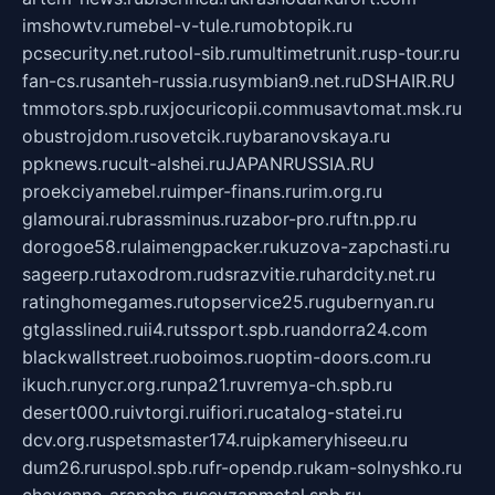
imshowtv.ru
mebel-v-tule.ru
mobtopik.ru
pcsecurity.net.ru
tool-sib.ru
multimetrunit.ru
sp-tour.ru
fan-cs.ru
santeh-russia.ru
symbian9.net.ru
DSHAIR.RU
tmmotors.spb.ru
xjocuricopii.com
musavtomat.msk.ru
obustrojdom.ru
sovetcik.ru
ybaranovskaya.ru
ppknews.ru
cult-alshei.ru
JAPANRUSSIA.RU
proekciyamebel.ru
imper-finans.ru
rim.org.ru
glamourai.ru
brassminus.ru
zabor-pro.ru
ftn.pp.ru
dorogoe58.ru
laimengpacker.ru
kuzova-zapchasti.ru
sageerp.ru
taxodrom.ru
dsrazvitie.ru
hardcity.net.ru
ratinghomegames.ru
topservice25.ru
gubernyan.ru
gtglasslined.ru
ii4.ru
tssport.spb.ru
andorra24.com
blackwallstreet.ru
oboimos.ru
optim-doors.com.ru
ikuch.ru
nycr.org.ru
npa21.ru
vremya-ch.spb.ru
desert000.ru
ivtorgi.ru
ifiori.ru
catalog-statei.ru
dcv.org.ru
spetsmaster174.ru
ipkameryhiseeu.ru
dum26.ru
ruspol.spb.ru
fr-opendp.ru
kam-solnyshko.ru