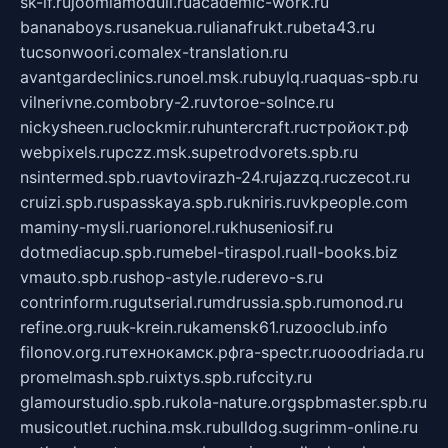
sk-if.ru
joomlamoduli.ru
academic-work.ru
bananaboys.ru
sanekua.ru
lianafrukt.ru
beta43.ru
tucsonwoori.com
alex-translation.ru
avantgardeclinics.ru
noel.msk.ru
buylq.ru
aquas-spb.ru
vilnerivne.com
bobry-2.ru
vtoroe-solnce.ru
nickysheen.ru
clockmir.ru
huntercraft.ru
стройокт.рф
webpixels.ru
pczz.msk.su
petrodvorets.spb.ru
nsintermed.spb.ru
avtovirazh-24.ru
jazzq.ru
czecot.ru
cruizi.spb.ru
spasskaya.spb.ru
kniris.ru
vkpeople.com
maminy-mysli.ru
arionorel.ru
khuseniosif.ru
dotmediacup.spb.ru
mebel-tiraspol.ru
all-books.biz
vmauto.spb.ru
shop-astyle.ru
derevo-s.ru
contrinform.ru
gutserial.ru
mdrussia.spb.ru
monod.ru
refine.org.ru
uk-krein.ru
kamensk61.ru
zooclub.info
filonov.org.ru
технокамск.рф
ra-spectr.ru
ooodriada.ru
promelmash.spb.ru
ixtys.spb.ru
fccity.ru
glamourstudio.spb.ru
kola-nature.org
spbmaster.spb.ru
musicoutlet.ru
china.msk.ru
bulldog.su
grimm-online.ru