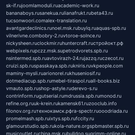
sk-if.ru
joomlamoduli.ru
academic-work.ru
bananaboys.ru
sanekua.ru
lianafrukt.ru
beta43.ru
tucsonwoori.com
alex-translation.ru
avantgardeclinics.ru
noel.msk.ru
buylq.ru
aquas-spb.ru
vilnerivne.com
bobry-2.ru
vtoroe-solnce.ru
nickysheen.ru
clockmir.ru
huntercraft.ru
стройокт.рф
webpixels.ru
pczz.msk.su
petrodvorets.spb.ru
nsintermed.spb.ru
avtovirazh-24.ru
jazzq.ru
czecot.ru
cruizi.spb.ru
spasskaya.spb.ru
kniris.ru
vkpeople.com
maminy-mysli.ru
arionorel.ru
khuseniosif.ru
dotmediacup.spb.ru
mebel-tiraspol.ru
all-books.biz
vmauto.spb.ru
shop-astyle.ru
derevo-s.ru
contrinform.ru
gutserial.ru
mdrussia.spb.ru
monod.ru
refine.org.ru
uk-krein.ru
kamensk61.ru
zooclub.info
filonov.org.ru
технокамск.рф
ra-spectr.ru
ooodriada.ru
promelmash.spb.ru
ixtys.spb.ru
fccity.ru
glamourstudio.spb.ru
kola-nature.org
spbmaster.spb.ru
musicoutlet.ru
china.msk.ru
bulldog.su
grimm-online.ru