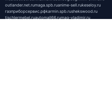
outlander.net.ru
maga.spb.ru
anime-sell.ru
keseloy.ru
газприборсервис.рф
karmin.spb.ru
shekswood.ru
tischlermebel.ru
automall66.ru
mag-vladimir.ru
yardbar.ru
kiwitour.spb.ru
indesign.com.ru
freestylemebel.ru
bany-samara.ru
rsei.ru
naidisvoyput.ru
mgsn-invest.ru
ipkamerasannce.ru
alicante-house.ru
ibelka74.ru
cozyhouse.info
vlkargalev-studio.ru
700mb.ru
figura-ufa.ru
alina-live.ru
belarusiannews.ru
womenknow.ru
dos-vniimk.ru
sega.net.ru
dv.net.ru
phenomenonsofhistory.com
telesputnik.net.ru
wall.pp.ru
pylesosroidmi.ru
gtc-clan.ru
cligs.ru
bibikazap.ru
popova.org.ru
netwhistler.spb.ru
bellvil.ru
bonzon.ru
iss-vladik.ru
defiparis.net.ru
las-gryzas.ru
amku.ru
electednews.spb.ru
feather.org.ru
spar72.ru
tankiigri.ru
dominus.com.ru
ibtree.ru
sanykool.pp.ru
unixlib.org.ru
menatep.spb.ru
gartenterrassen.ru
printeka.ru
skvozilka.com.ru
parkovka-pub.ru
lovemobi.ru
art-ru.ru