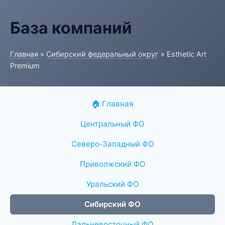
База компаний
Главная
»
Сибирский федеральный округ
» Esthetic Art
Premium
🏠 Главная
Центральный ФО
Северо-Западный ФО
Приволжский ФО
Уральский ФО
Сибирский ФО
Дальневосточный ФО