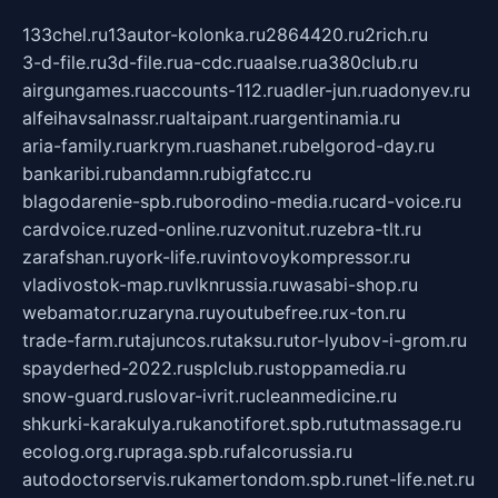
133chel.ru
13autor-kolonka.ru
2864420.ru
2rich.ru
3-d-file.ru
3d-file.ru
a-cdc.ru
aalse.ru
a380club.ru
airgungames.ru
accounts-112.ru
adler-jun.ru
adonyev.ru
alfeihavsalnassr.ru
altaipant.ru
argentinamia.ru
aria-family.ru
arkrym.ru
ashanet.ru
belgorod-day.ru
bankaribi.ru
bandamn.ru
bigfatcc.ru
blagodarenie-spb.ru
borodino-media.ru
card-voice.ru
cardvoice.ru
zed-online.ru
zvonitut.ru
zebra-tlt.ru
zarafshan.ru
york-life.ru
vintovoykompressor.ru
vladivostok-map.ru
vlknrussia.ru
wasabi-shop.ru
webamator.ru
zaryna.ru
youtubefree.ru
x-ton.ru
trade-farm.ru
tajuncos.ru
taksu.ru
tor-lyubov-i-grom.ru
spayderhed-2022.ru
splclub.ru
stoppamedia.ru
snow-guard.ru
slovar-ivrit.ru
cleanmedicine.ru
shkurki-karakulya.ru
kanotiforet.spb.ru
tutmassage.ru
ecolog.org.ru
praga.spb.ru
falcorussia.ru
autodoctorservis.ru
kamertondom.spb.ru
net-life.net.ru