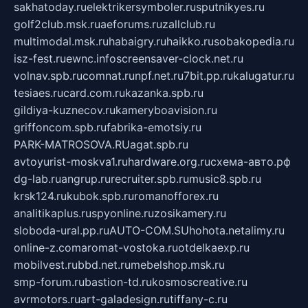
sakhatoday.ru
elektrikersymboler.ru
sputnikyes.ru
golf2club.msk.ru
aeforums.ru
zallclub.ru
multimodal.msk.ru
habaigry.ru
haikko.ru
sobakopedia.ru
isz-fest.ru
ewnc.info
screensaver-clock.net.ru
volnav.spb.ru
comnat.ru
npf.net.ru
7bit.pp.ru
kalugatur.ru
tesiaes.ru
card.com.ru
kazanka.spb.ru
gildiya-kuznecov.ru
kameryboavision.ru
griffoncom.spb.ru
fabrika-emotsiy.ru
PARK-MATROSOVA.RU
agat.spb.ru
avtoyurist-moskva1.ru
hardware.org.ru
схема-авто.рф
dg-lab.ru
angrup.ru
recruiter.spb.ru
music8.spb.ru
krsk124.ru
kubok.spb.ru
romanofforex.ru
analitikaplus.ru
spyonline.ru
zosikamery.ru
sloboda-ural.pp.ru
AUTO-COM.SU
hohota.net
alimy.ru
online-z.com
aromat-vostoka.ru
otdelkaexp.ru
mobilvest.ru
bbd.net.ru
mebelshop.msk.ru
smp-forum.ru
bastion-td.ru
kosmoscreative.ru
avrmotors.ru
art-galadesign.ru
tiffany-c.ru