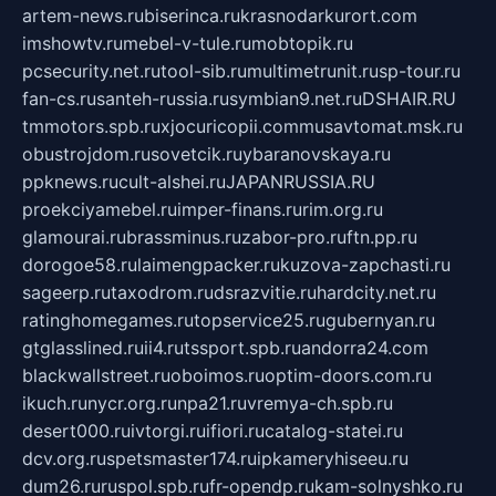
artem-news.ru
biserinca.ru
krasnodarkurort.com
imshowtv.ru
mebel-v-tule.ru
mobtopik.ru
pcsecurity.net.ru
tool-sib.ru
multimetrunit.ru
sp-tour.ru
fan-cs.ru
santeh-russia.ru
symbian9.net.ru
DSHAIR.RU
tmmotors.spb.ru
xjocuricopii.com
musavtomat.msk.ru
obustrojdom.ru
sovetcik.ru
ybaranovskaya.ru
ppknews.ru
cult-alshei.ru
JAPANRUSSIA.RU
proekciyamebel.ru
imper-finans.ru
rim.org.ru
glamourai.ru
brassminus.ru
zabor-pro.ru
ftn.pp.ru
dorogoe58.ru
laimengpacker.ru
kuzova-zapchasti.ru
sageerp.ru
taxodrom.ru
dsrazvitie.ru
hardcity.net.ru
ratinghomegames.ru
topservice25.ru
gubernyan.ru
gtglasslined.ru
ii4.ru
tssport.spb.ru
andorra24.com
blackwallstreet.ru
oboimos.ru
optim-doors.com.ru
ikuch.ru
nycr.org.ru
npa21.ru
vremya-ch.spb.ru
desert000.ru
ivtorgi.ru
ifiori.ru
catalog-statei.ru
dcv.org.ru
spetsmaster174.ru
ipkameryhiseeu.ru
dum26.ru
ruspol.spb.ru
fr-opendp.ru
kam-solnyshko.ru