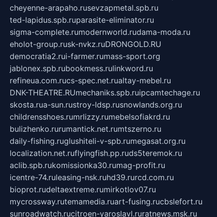
cheyenne-arapaho.ru
sevzapmetal.spb.ru
ted-lapidus.spb.ru
parasite-eliminator.ru
sigma-complete.ru
modernworld.ru
dama-moda.ru
eholot-group.ru
sk-nvkz.ru
DRONGOLD.RU
democratia2.ru
i-farmer.ru
mass-sport.org
jablonex.spb.ru
bookmess.ru
linkword.ru
refineua.com.ru
cs-spec.net.ru
altay-mebel.ru
DNK-THEATRE.RU
mechaniks.spb.ru
ipcamtechage.ru
skosta.ru
a-sun.ru
stroy-ldsp.ru
snowlands.org.ru
childrensshoes.ru
mrlizzy.ru
mebelsofiakrd.ru
bulizhenko.ru
rumantick.net.ru
mtszerno.ru
daily-fishing.ru
glushiteli-v-spb.ru
megasat.org.ru
localization.net.ru
flyingfish.pp.ru
ds5teremok.ru
aclib.spb.ru
komissionka30.ru
mag-profit.ru
icentre-74.ru
leasing-nsk.ru
hd39.ru
rcd.com.ru
bioprot.ru
deltaextreme.ru
mirkotlov07.ru
mycrossway.ru
temamedia.ru
art-fusing.ru
cbslefort.ru
sunroadwatch.ru
citroen-yaroslavl.ru
ratnews.msk.ru