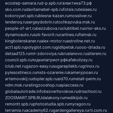
ecostep-samara.ru
d-p.spb.ru
галактика73.рф
sko.com.ru
davitamebel-spb.ru
fotsis.ru
tesiaes.ru
kokoroyari.spb.ru
blesna-kazan.ru
mossilver.ru
lenderoq.ru
sergeydobrin.ru
tochkazvuka.msk.ru
people-of-art.ru
bezzubova.ru
clubtibet.ru
orior-aks.ru
dynamoauto.ru
szk-favorit.ru
carlines.ru
flatnsk.ru
kingbolenskaner.ru
alex-motor.ru
astroline.net.ru
act1.spb.ru
polyglot.com.ru
gidlipetsk.ru
ooo-driada.ru
detsad125.ru
mir-zdoroviya.ru
bruslanovo.ru
siterem.ru
council.spb.ru
лодкипатриот.рф
kafekolizey.ru
iclub.net.ru
gazon-easy.ru
sugarepilekb.ru
grinox.ru
pylesostineco.ru
msts-ozarenie.ru
kameryjooan.ru
artemovskij.ru
dopler.spb.ru
aid70.ru
metall-perm.ru
ndm.msk.ru
ratingzooshop.ru
apiaccess.ru
globalautotrade.info
bezverhovskoe.ru
drsschool.ru
ZOOSMART.SPB.RU
dalakony.ru
medikijob.ru
remontt.spb.ru
photostudia.spb.ru
myragon.ru
terramia.ru
academy62.ru
gardengallereya.ru
rti.com.ru