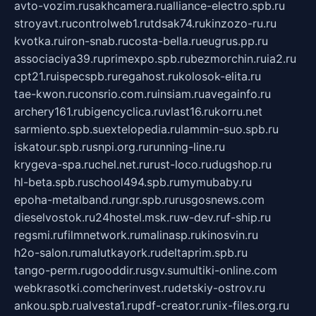
avto-vozim.ru
sakhcamera.ru
alliance-electro.spb.ru
stroyavt.ru
controlweb1.ru
tdsak74.ru
kinzozo-ru.ru
kvotka.ru
iron-snab.ru
costa-bella.ru
eugrus.pp.ru
associaciya39.ru
primexpo.spb.ru
bezmorchin.ru
ia2.ru
cpt21.ru
ispecspb.ru
regahost.ru
kolosok-elita.ru
tae-kwon.ru
consrio.com.ru
insiam.ru
avegainfo.ru
archery161.ru
bigencyclica.ru
vlast16.ru
korru.net
sarmiento.spb.su
extelopedia.ru
lammin-suo.spb.ru
iskatour.spb.ru
snpi.org.ru
running-line.ru
krygeva-spa.ru
chel.net.ru
rust-loco.ru
dugshop.ru
hl-beta.spb.ru
school494.spb.ru
mymubaby.ru
epoha-metalband.ru
ngr.spb.ru
rusgosnews.com
dieselvostok.ru
24hostel.msk.ru
w-dev.ru
f-ship.ru
regsmi.ru
filmnetwork.ru
malinasp.ru
kinosvin.ru
h2o-salon.ru
malutkayork.ru
deltaprim.spb.ru
tango-perm.ru
gooddir.ru
sgv.su
multiki-online.com
webkrasotki.com
cherinvest.ru
detskiy-ostrov.ru
ankou.spb.ru
alvesta1.ru
pdf-creator.ru
nix-files.org.ru